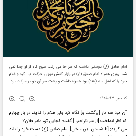
امام صادق (ع) دوستی داشت كه هر جا می رفت هیچ گاه از او جدا نمی
شد. روزی همراه امام صادق (ع) در بازار كفش دوزان حركت می كرد و غلام
خود را كه اهل سند(هند) بود همراه داشت و پشت سر آن دو در حركت بود.
کد خبر: ۱۴۲۵۰۹۳
آن مرد سه بار [برگشت و] نگاه كرد ولی غلام را ندید، در بار چهارم
كه نظر انداخت [از سر ناراحتی] گفت: كجایی تو، مادر فلان؟
می گوید: [با شنیدن این سخن] امام صادق (ع) دست خود را بلند