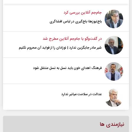
جام‌جم آنلاین بررسی کرد
باج‌نیوزها؛ باج‌گیری در لباس افشاگری
در گفت‌و‌گو با جام‌جم آنلاین مطرح شد
شیر مادر جایگزین ندارد | نوزادان را از فواید آن محروم نکنیم
فرهنگ اهدای خون باید نسل به نسل منتقل شود
عدالت در سلامت میانبر ندارد
نیازمندی ها