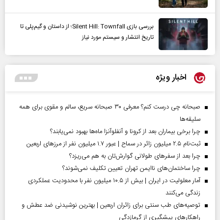
بررسی بازی Silent Hill: Townfall؛ از داستان و گیم‌پلی تا
تاریخ انتشار و سیستم مورد نیاز
اخبار ویژه
صبحانه چی درست کنم؟ معرفی ۳۰ صبحانه سریع، سالم و مقوی برای همه
سلیقه‌ها
چرا برخی بیماران بعد از کرونا و آنفلوآنزا ماه‌ها بهبود نمی‌یابند؟
ثبت‌نام ۲.۵ میلیون زائر در سماح | عبور ۱.۷ میلیون نفر از مرز‌های اربعین
چرا بعد از سفرهای طولانی گوارش‌تان به هم می‌ریزد؟
چرا ساختمان‌های ناایمن تهران تعیین تکلیف نمی‌شوند؟
آمار معلولیت در ایران | بیش از ۱۰.۵ میلیون نفر با محدودیت عملکردی
زندگی می‌کنند
توصیه‌های طب سنتی برای زائران اربعین | بهترین نوشیدنی ضد عطش و
راهکارهای پیشگیری از گرمازدگی