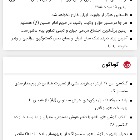
اربعین ۱۵ مرداد ۱۴۰۵
فلسطین هرگز از اولویت ایران خارج نخواهد شد
هر جا در مسیر حق و ولایت باشیم، در حریم امام حسین (ع) هستیم
اربعین بزرگ‌ترین اجتماع مردمی جهان و تجلی تداوم پیام عاشوراست
آخرین روند دیپلماتیک میان ایران و عمان محور گفت‌وگوی عراقچی و وزیر
خارجه ایتالیا
گوناگون
گلکسی اس ۲۷ اولترا؛ پیش‌نمایشی از تغییرات بنیادین در پرچمدار بعدی
سامسونگ
رشد خیره‌کننده بازار توکن‌های هوش مصنوعی (AI)؛ از هیجان تا
زیرساخت‌های واقعی
انقلاب گوشی‌های تاشو‌ با طعم هوش مصنوعی؛ معرفی و مقایسه خانواده
گلکسی Z۸
بحران باتری در گوشی‌های سامسونگ؛ آیا به‌روزرسانی One UI ۸.۵ مقصر