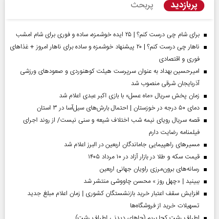
پربازدید
پربحث
برای شام چی درست کنم؟ | ۲۵ ایده خوشمزه، ساده و فوری برای شام امشب
ناهار چی درست کنم؟ | ۲۰ پیشنهاد خوشمزه و ساده برای ناهار امروز + غذاهای
فوری و اقتصادی
امیرحسین بهداد به عنوان سرپرست هیئت کوهنوردی و صعودهای ورزشی
آذربایجان شرقی منصوب شد
زمان پخش سریال «ماه عسل» با بازی اکبر عبدی اعلام شد
دمای ۵۰ درجه در خوزستان | احتمال بارش‌های سیل‌آسا در ۳ استان
قصه سریال رویای نیمه شب اختلاف شیعه و سنی نیست/ از روند اجرای
فیلمنامه رضایت دارم
مسیر‌های راهپیمایی جاماندگان اربعین در البرز اعلام شد
قیمت سکه و طلا در بازار آزاد در ۱۰ مرداد ۱۴۰۵
رسانه‌های برون‌مرزی راویان جهانی اربعین
ببینید | «چهل روز » محسن چاووشی منتشر شد
افزایش سقف اعتبار خرید بازنشستگان کشوری | زمان اعلام مبلغ جدید
تسهیلات خرید از فروشگاه‌ها
اطراف رشت کجا بریم (جاهای دیدنی اطراف رشت)