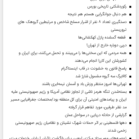
رکوردشکنی تاریخی بورس
هم دنبال جوانگرایی هستم هم نتیجه
دستگیری تعداد ۸ نفر از اشرار مسلح شاخص و مرتبطین گروهک های
تروریستی
قطعه گمشده پازل کهکشانی‌ها
دربی دوباره خارج از تهران!
همه مردمی که این سختی‌ها را می‌بینند و تحمل می‌کنند، برای ایران و
کشورشان این کاررا انجام می‌دهند
پاسخ قانون به خشونت در قاب اینستاگرام
کالابرگ سه گروه مشمول شارژ شد
تهرانی‌ها امروز منتظر وزش باد و آسمان نیمه‌ابری باشند
بسته‌شدن تنگه هرمز ناشی از تجاوز نظامی آمریکا و رژیم صهیونیستی علیه
ایران و پیامد‌های امنیتی آن برای کل منطقه بود/مختصات جغرافیایی مسیر
مد نظر طرفین، مورد تفاهم قرار گرفته
گزارشی از حادثه دریایی در سواحل عمان
دهها فلسطینی بر اثر حملات شهرک نشینان و نظامیان رژیم صهیونیستی
زخمی شدند
توصیه‌های مهم ستاد مرکزی اربعین برای بازگشت زائران | پایان خدمات مرزی