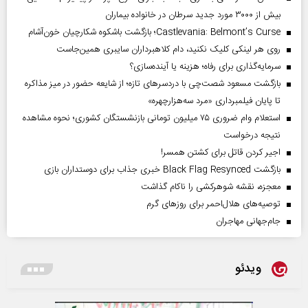
بیش از ۳۰۰۰ مورد جدید سرطان در خانواده بیماران
Castlevania: Belmont’s Curse؛ بازگشت باشکوه شکارچیان خون‌آشام
روی هر لینکی کلیک نکنید، دام کلاهبرداران سایبری همین‌جاست
سرمایه‌گذاری برای رفاه؛ هزینه یا آینده‌سازی؟
بازگشت مسعود شصت‌چی با دردسر‌های تازه؛ از شایعه حضور در میز مذاکره
تا پایان فیلمبرداری «مرد سه‌هزارچهره»
استعلام وام ضروری ۷۵ میلیون تومانی بازنشستگان کشوری؛ نحوه مشاهده
نتیجه درخواست
اجیر کردن قاتل برای کشتن همسر!
بازگشت Black Flag Resynced خبری جذاب برای دوستداران بازی
معجزه، نقشه شوهرکشی را ناکام گذاشت
توصیه‌های هلال‌احمر برای روز‌های گرم
جام‌جهانی مهاجران
ویدئو