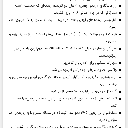
راز ماندگاری «رادیو اربعین» از زبان دو گوینده؛ رسانه‌ای که حسینیه است
ستارگانی که در جام جهانی ۲۰۲۶ بازی نکردند
آغاز رسمی برنامه‌های اربعین ۱۴۰۵ در مرز‌ها | ثبت‌نام سماح به ۱.۷ میلیون نفر
رسید
قیمت قبر در بهشت زهرا (س) در سال ۱۴۰۵ چقدر است؟ | نرخ خرید، رزرو و
احیای قبور
چرا گرد و غبار در ایران تشدید شد؟ | حقابه تالاب‌ها مهم‌ترین راهکار مهار
ریزگردهاست
مجازات سنگین برای آدم‌ربایان گوش‌بر
واکسن جدید سرطان پانکراس امیدبخش شد
توصیه‌های تغذیه‌ای برای زائران اربعین ۱۴۰۵ | در گرمای اربعین چه بخوریم و
چه نخوریم؟
گره قتل در دی‌جی پارتی با ۵۰ قسم باز می‌شود
ثبت‌نام بیش از یک میلیون نفر در سماح | زائران «همیار اربعین» را نصب
کنند
متقاضیان ارز اربعین ۱۴۰۵ بخوانند | ثبت‌نام در سامانه سماح را به روز‌های آخر
موکول نکنید
کاهش ۲۵ درصدی بستری مجدد با اجرای طرح «پرستار پیگیر» | شناسایی