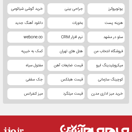
یوتوبروکرز
جراحی بینی
خرید گوشی شیائومی
هزینه پست
بخورات
دانلود آهنگ جدید
سئو در مشهد
نرم افزار CRM
webone.co
فروشگاه انتخاب من
هتل های تهران
کمک به خیریه
میکروبلیدینگ ابرو
قیمت ضایعات آهن
مفتول سیاه
کوچینگ سازمانی
قیمت هبلکس
جک سقفی
خرید میز اداری مدرن
قیمت میلگرد
میز کنفرانس