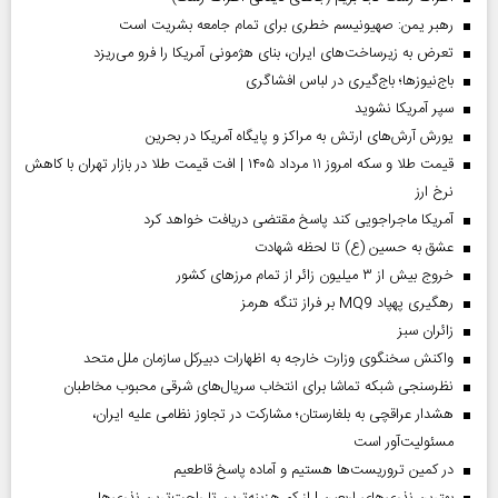
رهبر یمن: صهیونیسم خطری برای تمام جامعه بشریت است
تعرض به زیرساخت‌های ایران، بنای هژمونی آمریکا را فرو می‌ریزد
باج‌نیوزها؛ باج‌گیری در لباس افشاگری
سپر آمریکا نشوید
یورش آرش‌های ارتش به مراکز و پایگاه‌ آمریکا در بحرین
قیمت طلا و سکه امروز ۱۱ مرداد ۱۴۰۵ | افت قیمت طلا در بازار تهران با کاهش
نرخ ارز
آمریکا ماجراجویی کند پاسخ مقتضی دریافت خواهد کرد
عشق به حسین (ع) تا لحظه شهادت
خروج بیش از ۳ میلیون زائر از تمام مرز‌های کشور
رهگیری پهپاد MQ9 بر فراز تنگه هرمز
‌زائران سبز
واکنش سخنگوی وزارت خارجه به اظهارات دبیرکل سازمان ملل متحد
نظرسنجی شبکه تماشا برای انتخاب سریال‌های شرقی محبوب مخاطبان
هشدار عراقچی به بلغارستان؛ مشارکت در تجاوز نظامی علیه ایران،
مسئولیت‌آور است
در کمین تروریست‌ها هستیم و آماده پاسخ قاطعیم
بهترین نذری‌های اربعین | از کم هزینه‌ترین تا راحت‌ترین نذری‌ها