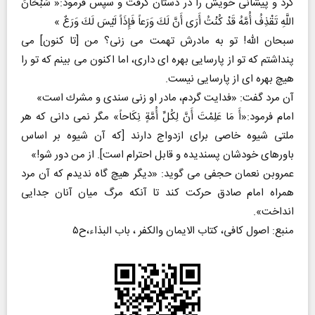
كرد و پیشانی خویش را در دستان گرفت و سپس فرمود:« سُبْحَانَ
اللَّهِ تَقْذِفُ أُمَّهُ قَدْ كُنْتُ أَرَى أَنَّ لَكَ وَرَعاً فَإِذَاً لَیْسَ لَكَ وَرَعٌ »
سبحان الله! تو به مادرش تهمت می زنی؟ من [تا كنون] می
پنداشتم كه تو از پارسایی بهره ای داری، اما اكنون می بینم كه تو را
هیچ بهره ای از پارسایی نیست.
آن مرد گفت: «فدایت گردم، مادر او زنی سندی و مشرك است»
امام فرمود:«أَ مَا عَلِمْتَ أَنَّ لِكُلِّ أُمَّةٍ نِكَاحاً» مگر نمی دانی كه هر
ملتی شیوه خاصی برای ازدواج دارند [كه آن شیوه بر اساس
باورهای خودشان پسندیده و قابل احترام است]. از من دور شو!»
عمروبن نعمان حجفی می گوید: «دیگر هیچ گاه ندیدم كه آن مرد
همراه امام صادق حركت كند تا آنكه مرگ میان آنان جدایی
انداخت».
منبع: اصول كافی، كتاب الایمان والكفر ، باب البذاء،ح۵