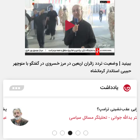
ببینید | وضعیت تردد زائران اربعین در مرز خسروی در گفتگو با منوچهر
حبیبی استاندار کرمانشاه
یادداشت
پشت‌پرده تهدیدات کوتاه‏‌مدت و ادعا‌های خلاف
ی
عباس سلیمی‌نمین - تحلیلگر مسائل سیاسی