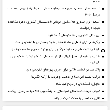
است؟
آیا خودروهای خودران جای ماشین‌های معمولی را می‌گیرند؟ بررسی وضعیت
در سال ۲۰۲۶
استعلام وام ضروری ۷۵ میلیون تومانی بازنشستگان کشوری؛ نحوه مشاهده
نتیجه درخواست
این غذای لاکچری را ۱۵ دقیقه‌ای آماده کنید
چگونه می‌توان تصاویر ساخته‌شده با هوش مصنوعی را تشخیص داد؟
طرز تهیه تارت فلپ‌جک توت‌فرنگی با پنیر ریکوتا؛ دسری ساده و خوشمزه
آشنایی با آش‌های اصیل ایرانی؛ از آش عباسعلی تا آش ترخینه + خواص و
طرز تهیه
پارک شیرین قابلیت‌ بالایی برای اجرای پروژهای تفریحی دارد
مراقب باشید این بیماری عجیب و غریب را از کنه نگیرید!
خاوران؛ گمشده‌ای در تاریخ کرمانشاه
فروش خیره‌کننده داستان اسباب‌بازی ۵؛ بزرگ‌ترین افتتاحیه سال برای پیکسار
کتابی که شما را به مکث دعوت می‌کند