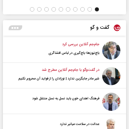
گفت و گو
جام‌جم آنلاین بررسی کرد
باج‌نیوزها؛ باج‌گیری در لباس افشاگری
در گفت‌و‌گو با جام‌جم آنلاین مطرح شد
شیر مادر جایگزین ندارد | نوزادان را از فواید آن محروم نکنیم
فرهنگ اهدای خون باید نسل به نسل منتقل شود
عدالت در سلامت میانبر ندارد