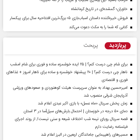
خاوران؛ گمشده‌ای در تاریخ کرمانشاه
فروش خیره‌کننده داستان اسباب‌بازی ۵؛ بزرگ‌ترین افتتاحیه سال برای پیکسار
کتابی که شما را به مکث دعوت می‌کند
پربازدید
پربحث
برای شام چی درست کنم؟ | ۲۵ ایده خوشمزه، ساده و فوری برای شام امشب
ناهار چی درست کنم؟ | ۲۰ پیشنهاد خوشمزه و ساده برای ناهار امروز + غذاهای
فوری و اقتصادی
امیرحسین بهداد به عنوان سرپرست هیئت کوهنوردی و صعودهای ورزشی
آذربایجان شرقی منصوب شد
زمان پخش سریال «ماه عسل» با بازی اکبر عبدی اعلام شد
دمای ۵۰ درجه در خوزستان | احتمال بارش‌های سیل‌آسا در ۳ استان
قصه سریال رویای نیمه شب اختلاف شیعه و سنی نیست/ از روند اجرای
فیلمنامه رضایت دارم
مسیر‌های راهپیمایی جاماندگان اربعین در البرز اعلام شد