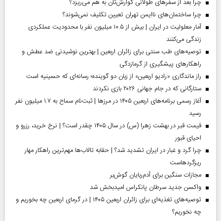
چرا بعد از سفرهای طولانی گوارش‌تان به هم می‌ریزد؟
چرا ساختمان‌های ناایمن تهران تعیین تکلیف نمی‌شوند؟
آمار معلولیت در ایران | بیش از ۱۰.۵ میلیون نفر با محدودیت عملکردی
زندگی می‌کنند
توصیه‌های طب سنتی برای زائران اربعین | بهترین نوشیدنی ضد عطش و
راهکارهای پیشگیری از گرمازدگی
راز ماندگاری «رادیو اربعین» از زبان دو گوینده؛ رسانه‌ای که حسینیه است
ستارگانی که در جام جهانی ۲۰۲۶ بازی نکردند
آغاز رسمی برنامه‌های اربعین ۱۴۰۵ در مرز‌ها | ثبت‌نام سماح به ۱.۷ میلیون نفر
رسید
قیمت قبر در بهشت زهرا (س) در سال ۱۴۰۵ چقدر است؟ | نرخ خرید، رزرو و
احیای قبور
چرا گرد و غبار در ایران تشدید شد؟ | حقابه تالاب‌ها مهم‌ترین راهکار مهار
ریزگردهاست
مجازات سنگین برای آدم‌ربایان گوش‌بر
واکسن جدید سرطان پانکراس امیدبخش شد
توصیه‌های تغذیه‌ای برای زائران اربعین ۱۴۰۵ | در گرمای اربعین چه بخوریم و
چه نخوریم؟