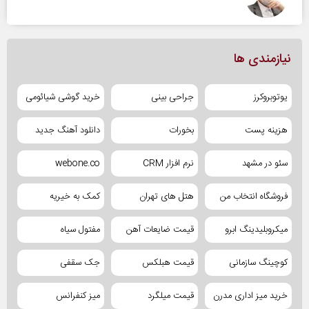
نیازمندی ها
یوتوبروکرز
جراحی بینی
خرید گوشی شیائومی
هزینه پست
بخورات
دانلود آهنگ جدید
سئو در مشهد
نرم افزار CRM
webone.co
فروشگاه انتخاب من
هتل های تهران
کمک به خیریه
میکروبلیدینگ ابرو
قیمت ضایعات آهن
مفتول سیاه
کوچینگ سازمانی
قیمت هبلکس
جک سقفی
خرید میز اداری مدرن
قیمت میلگرد
میز کنفرانس