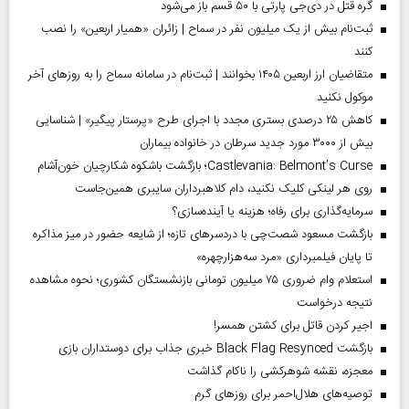
گره قتل در دی‌جی پارتی با ۵۰ قسم باز می‌شود
ثبت‌نام بیش از یک میلیون نفر در سماح | زائران «همیار اربعین» را نصب
کنند
متقاضیان ارز اربعین ۱۴۰۵ بخوانند | ثبت‌نام در سامانه سماح را به روز‌های آخر
موکول نکنید
کاهش ۲۵ درصدی بستری مجدد با اجرای طرح «پرستار پیگیر» | شناسایی
بیش از ۳۰۰۰ مورد جدید سرطان در خانواده بیماران
Castlevania: Belmont’s Curse؛ بازگشت باشکوه شکارچیان خون‌آشام
روی هر لینکی کلیک نکنید، دام کلاهبرداران سایبری همین‌جاست
سرمایه‌گذاری برای رفاه؛ هزینه یا آینده‌سازی؟
بازگشت مسعود شصت‌چی با دردسر‌های تازه؛ از شایعه حضور در میز مذاکره
تا پایان فیلمبرداری «مرد سه‌هزارچهره»
استعلام وام ضروری ۷۵ میلیون تومانی بازنشستگان کشوری؛ نحوه مشاهده
نتیجه درخواست
اجیر کردن قاتل برای کشتن همسر!
بازگشت Black Flag Resynced خبری جذاب برای دوستداران بازی
معجزه، نقشه شوهرکشی را ناکام گذاشت
توصیه‌های هلال‌احمر برای روز‌های گرم