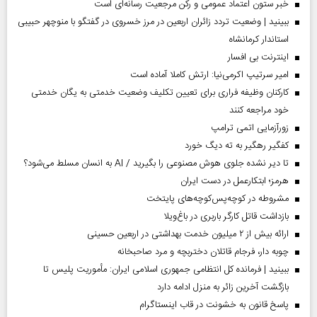
خبر ستون اعتماد عمومی و رکن مرجعیت رسانه‌ای است
ببینید | وضعیت تردد زائران اربعین در مرز خسروی در گفتگو با منوچهر حبیبی
استاندار کرمانشاه
اینترنت بی افسار
امیر سرتیپ اکرمی‌نیا: ارتش کاملا آماده است
کارکنان وظیفه فراری برای تعیین تکلیف وضعیت خدمتی به یگان خدمتی
خود مراجعه کنند
زورآزمایی اتمی ترامپ
کفگیر رهگیر به ته دیگ خورد
تا دیر نشده جلوی هوش مصنوعی را بگیرید / AI به انسان مسلط می‌شود؟
هرمز؛ ابتکارعمل در دست ایران
مشروطه در کوچه‌پس‌کوچه‌های پایتخت
بازداشت قاتل کارگر باربری در باغ‌ویلا
ارائه بیش از ۲ میلیون خدمت بهداشتی در اربعین حسینی
چوبه دار، فرجام قاتلان دختربچه و مرد صاحبخانه
ببینید | فرمانده کل انتظامی جمهوری اسلامی ایران­: مأموریت پلیس تا
بازگشت آخرین زائر به منزل ادامه دارد
پاسخ قانون به خشونت در قاب اینستاگرام