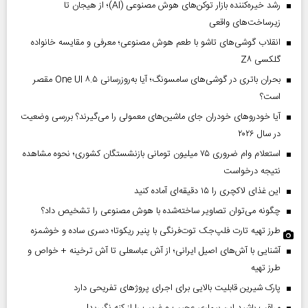
رشد خیره‌کننده بازار توکن‌های هوش مصنوعی (AI)؛ از هیجان تا
زیرساخت‌های واقعی
انقلاب گوشی‌های تاشو‌ با طعم هوش مصنوعی؛ معرفی و مقایسه خانواده
گلکسی Z۸
بحران باتری در گوشی‌های سامسونگ؛ آیا به‌روزرسانی One UI ۸.۵ مقصر
است؟
آیا خودروهای خودران جای ماشین‌های معمولی را می‌گیرند؟ بررسی وضعیت
در سال ۲۰۲۶
استعلام وام ضروری ۷۵ میلیون تومانی بازنشستگان کشوری؛ نحوه مشاهده
نتیجه درخواست
این غذای لاکچری را ۱۵ دقیقه‌ای آماده کنید
چگونه می‌توان تصاویر ساخته‌شده با هوش مصنوعی را تشخیص داد؟
طرز تهیه تارت فلپ‌جک توت‌فرنگی با پنیر ریکوتا؛ دسری ساده و خوشمزه
آشنایی با آش‌های اصیل ایرانی؛ از آش عباسعلی تا آش ترخینه + خواص و
طرز تهیه
پارک شیرین قابلیت‌ بالایی برای اجرای پروژهای تفریحی دارد
مراقب باشید این بیماری عجیب و غریب را از کنه نگیرید!