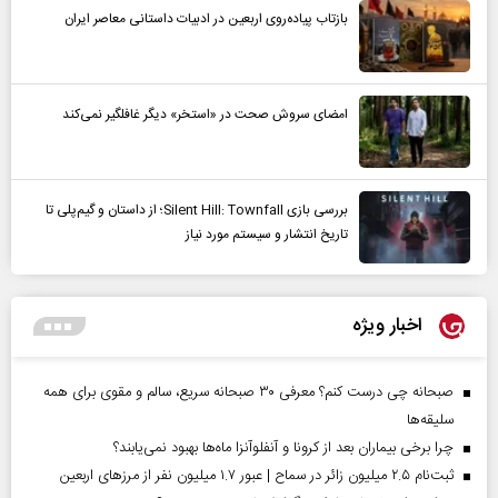
بازتاب پیاده‌روی اربعین در ادبیات داستانی معاصر ایران
امضای سروش صحت در «استخر» دیگر غافلگیر نمی‌کند
بررسی بازی Silent Hill: Townfall؛ از داستان و گیم‌پلی تا
تاریخ انتشار و سیستم مورد نیاز
اخبار ویژه
صبحانه چی درست کنم؟ معرفی ۳۰ صبحانه سریع، سالم و مقوی برای همه
سلیقه‌ها
چرا برخی بیماران بعد از کرونا و آنفلوآنزا ماه‌ها بهبود نمی‌یابند؟
ثبت‌نام ۲.۵ میلیون زائر در سماح | عبور ۱.۷ میلیون نفر از مرز‌های اربعین