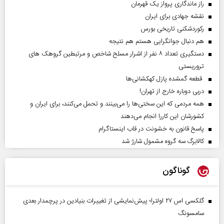
راز ماندگاری پرواز یک قهرمان
نقشه جهادی برای ایران
رکوردشکنی تاریخی بورس
هم دنبال جوانگرایی هستم هم نتیجه
دستگیری تعداد ۸ نفر از اشرار مسلح شاخص و مرتبطین گروهک های
تروریستی
قطعه گمشده پازل کهکشانی‌ها
دربی دوباره خارج از تهران!
همه مردمی که این سختی‌ها را می‌بینند و تحمل می‌کنند، برای ایران و
کشورشان این کاررا انجام می‌دهند
پاسخ قانون به خشونت در قاب اینستاگرام
کالابرگ سه گروه مشمول شارژ شد
گوناگون
گلکسی اس ۲۷ اولترا؛ پیش‌نمایشی از تغییرات بنیادین در پرچمدار بعدی
سامسونگ