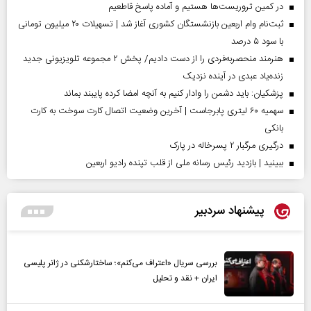
در کمین تروریست‌ها هستیم و آماده پاسخ قاطعیم
ثبت‌نام وام اربعین بازنشستگان کشوری آغاز شد | تسهیلات ۲۰ میلیون تومانی
با سود ۵ درصد
هنرمند منحصر‌به‌فردی را از دست دادیم/ پخش ۲ مجموعه تلویزیونی جدید
زنده‌یاد عبدی در آینده نزدیک
پزشکیان: باید دشمن را وادار کنیم به آنچه امضا کرده پایبند بماند
سهمیه ۶۰ لیتری پابرجاست | آخرین وضعیت اتصال کارت سوخت به کارت
بانکی
درگیری مرگبار ۲ پسرخاله در پارک
ببینید | بازدید رئیس رسانه ملی از قلب تپنده رادیو اربعین
پیشنهاد سردبیر
بررسی سریال «اعتراف می‌کنم»؛ ساختارشکنی در ژانر پلیسی
ایران + نقد و تحلیل