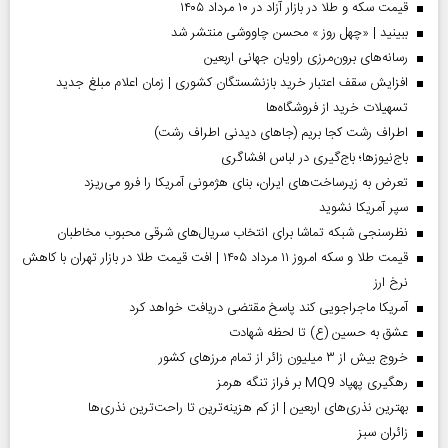
قیمت سکه و طلا در بازار آزاد در ۱۰ مرداد ۱۴۰۵
ببینید | «چهل روز » محسن چاووشی منتشر شد
رسانه‌های برون‌مرزی راویان جهانی اربعین
افزایش سقف اعتبار خرید بازنشستگان کشوری | زمان اعلام مبلغ جدید
تسهیلات خرید از فروشگاه‌ها
اطراف رشت کجا بریم (جاهای دیدنی اطراف رشت)
باج‌نیوزها؛ باج‌گیری در لباس افشاگری
تعرض به زیرساخت‌های ایران، بنای هژمونی آمریکا را فرو می‌ریزد
سپر آمریکا نشوید
نظرسنجی شبکه تماشا برای انتخاب سریال‌های شرقی محبوب مخاطبان
قیمت طلا و سکه امروز ۱۱ مرداد ۱۴۰۵ | افت قیمت طلا در بازار تهران با کاهش
نرخ ارز
آمریکا ماجراجویی کند پاسخ مقتضی دریافت خواهد کرد
عشق به حسین (ع) تا لحظه شهادت
خروج بیش از ۳ میلیون زائر از تمام مرز‌های کشور
رهگیری پهپاد MQ9 بر فراز تنگه هرمز
بهترین نذری‌های اربعین | از کم هزینه‌ترین تا راحت‌ترین نذری‌ها
‌زائران سبز