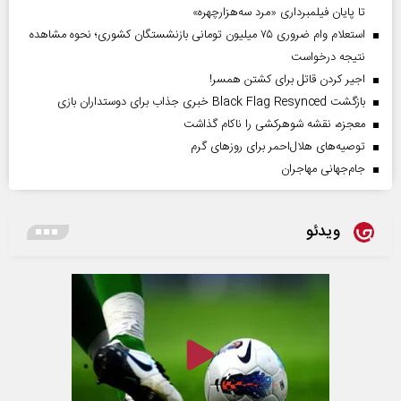
تا پایان فیلمبرداری «مرد سه‌هزارچهره»
استعلام وام ضروری ۷۵ میلیون تومانی بازنشستگان کشوری؛ نحوه مشاهده
نتیجه درخواست
اجیر کردن قاتل برای کشتن همسر!
بازگشت Black Flag Resynced خبری جذاب برای دوستداران بازی
معجزه، نقشه شوهرکشی را ناکام گذاشت
توصیه‌های هلال‌احمر برای روز‌های گرم
جام‌جهانی مهاجران
ویدئو