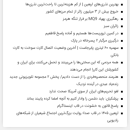
بهترین نذری‌های اربعین | از کم هزینه‌ترین تا راحت‌ترین نذری‌ها
خروج بیش از ۳ میلیون زائر از تمام مرز‌های کشور
رهگیری پهپاد MQ9 بر فراز تنگه هرمز
‌زائران سبز
در کمین تروریست‌ها هستیم و آماده پاسخ قاطعیم
درگیری مرگبار ۲ پسرخاله در پارک
سهمیه ۶۰ لیتری پابرجاست | آخرین وضعیت اتصال کارت سوخت به کارت
بانکی
همه مردمی که این سختی‌ها را می‌بینند و تحمل می‌کنند، برای ایران و
کشورشان این کاررا انجام می‌دهند
هنرمند منحصر‌به‌فردی را از دست دادیم/ پخش ۲ مجموعه تلویزیونی جدید
زنده‌یاد عبدی در آینده نزدیک
لغو تحریم‌های ایران از سوی آمریکا صحت ندارد
پزشکیان: باید دشمن را وادار کنیم به آنچه امضا کرده پایبند بماند
پاسخ قانون به خشونت در قاب اینستاگرام
اربعین ۱۴۰۵ در قاب صدا؛ روایت بزرگ‌ترین اجتماع شیعیان از شبکه‌های
رادیویی