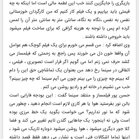
بازیگری را جایگزین کنند خب این لطمه مالی است اما اینکه به چه
قیمتی باید بیاییم و یک فیلم کار کنیم که من کارگردان خوزستانی
نفس به نفس ،نگاه به نگاه، سانتی متر به سانتی متر آن را لمس
کرده ام پس با توجه به هزینه گزافی که برای ساخت فیلم میشود
باید خروجی داشته باشند .
وی اضافه کرد : من قسم می خورم برای یک فیلم کوچک هم عوامل
آن واقعا خون دل می خورند پس راجع به زحمتی که فیلمساز می
کشد حرف نمی زنم اما می گویم اگر قرار است تصویری ، فیلمی ،
اتفاقی در سینما رخ دهد من بعنوان یک تماشاچی حق این را دام
که ببینم چه چیزی را می بینم چون می آیم سینما که چه چیز ببینم؟
خب می نشینم در خانه ام و رادیو روشن می کنم .
حسن پور فیلمساز و منتقد سینما گفت : این بودجه فارابی است
بالن نور بفرستید هوا یا هر کاری لازم است انجام دهید ، چطور می
شود که ما نور نداریم؟ می خواست بگوید یک خط مرزی بوده
است ولی نه اینجور؛ یک جاهایی گلدن تایم تغییر می کند و فضا
کلا جور دیگری میشود ، هوا روشن میشود دوباره تاریک می شود ،
اینها تماما اشکالات فنی است و نشان می دهد فقط قصد داشته