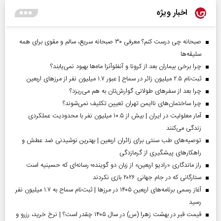
اخبار ویژه
صبحانه چی درست کنم؟ معرفی ۳۰ صبحانه سریع، سالم و مقوی برای همه
سلیقه‌ها
چرا برخی بیماران بعد از کرونا و آنفلوآنزا ماه‌ها بهبود نمی‌یابند؟
ثبت‌نام ۲.۵ میلیون زائر در سماح | عبور ۱.۷ میلیون نفر از مرز‌های اربعین
چرا بعد از سفرهای طولانی گوارش‌تان به هم می‌ریزد؟
چرا ساختمان‌های ناایمن تهران تعیین تکلیف نمی‌شوند؟
آمار معلولیت در ایران | بیش از ۱۰.۵ میلیون نفر با محدودیت عملکردی
زندگی می‌کنند
توصیه‌های طب سنتی برای زائران اربعین | بهترین نوشیدنی ضد عطش و
راهکارهای پیشگیری از گرمازدگی
راز ماندگاری «رادیو اربعین» از زبان دو گوینده؛ رسانه‌ای که حسینیه است
ستارگانی که در جام جهانی ۲۰۲۶ بازی نکردند
آغاز رسمی برنامه‌های اربعین ۱۴۰۵ در مرز‌ها | ثبت‌نام سماح به ۱.۷ میلیون نفر
رسید
قیمت قبر در بهشت زهرا (س) در سال ۱۴۰۵ چقدر است؟ | نرخ خرید، رزرو و