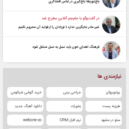
باج‌نیوزها؛ باج‌گیری در لباس افشاگری
در گفت‌و‌گو با جام‌جم آنلاین مطرح شد
شیر مادر جایگزین ندارد | نوزادان را از فواید آن محروم نکنیم
فرهنگ اهدای خون باید نسل به نسل منتقل شود
نیازمندی ها
یوتوبروکرز
جراحی بینی
خرید گوشی شیائومی
هزینه پست
بخورات
دانلود آهنگ جدید
سئو در مشهد
نرم افزار CRM
webone.co