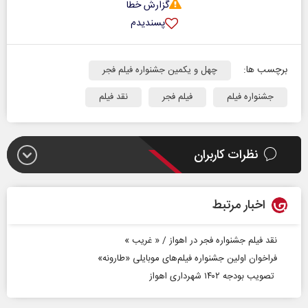
گزارش خطا
پسندیدم
برچسب ها:
چهل و یکمین جشنواره فیلم فجر
جشنواره فیلم
فیلم فجر
نقد فیلم
نظرات کاربران
اخبار مرتبط
نقد فیلم جشنواره فجر در اهواز / « غریب »
فراخوان اولین جشنواره فیلم‌های موبایلی «طارونه»
تصویب بودجه ۱۴۰۲ شهرداری اهواز