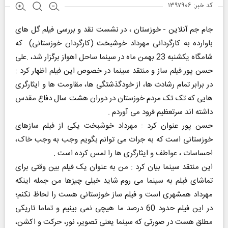
کد خبر: ۱۳۹۷۹۰۶
جام جم آنلاین - خوزستان ، در نشست نقد و بررسی فیلم گل های
باوارده به کارگردانی مهرداد خوشبخت (کارگردان خوزستانی) که
شامگاه یکشنبه 23 بهمن ماه در سینما ساحل اهواز برگزار شد، .علی
حسن پور فیلم ساز و منتقد سینما در خصوص این فیلم اظهار کرد :
در برابر تمام رشادت ها، از خودگذشتگی ها، مقاومت ها و ایثارگری
هایی که تک تک مردم خوزستان در دوران هشت سال دفاع مقدس
داشته اند سرتعظیم فرود می آوردم .
حسن پور عنوان کرد : مهرداد خوشبخت یکی از فیلم سازهای
خوزستانی است که به جرات می توانم بگویم وجب به وجب خاک،
احساسات ، عواطف و ایثارگری ها را لمس کرده است .
این منتقد سینما بیان کرد : من به عنوان یک فیلم بین وقتی برای
تماشای فیلم به سینما می روم شاید خیلی چیزها من جمله اینکه
مهرداد همشهری است و فیلم ساز خوزستانی هست را لحاظ نکنم؛
در این فیلم حدود 60 درصد ما هیچی نمی بینیم و تماما تاریکی
مطلق هست در صورتی که سینما یعنی تصویر، نور، حرکت و اکشن،