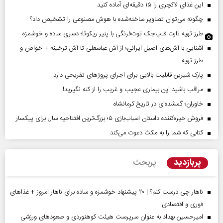
این غذای لاکچری را ۱۵ دقیقه‌ای آماده کنید
چگونه می‌توان تصاویر ساخته‌شده با هوش مصنوعی را تشخیص داد؟
طرز تهیه تارت فلپ‌جک توت‌فرنگی با پنیر ریکوتا؛ دسری ساده و خوشمزه
آشنایی با آش‌های اصیل ایرانی؛ از آش عباسعلی تا آش ترخینه + خواص و
طرز تهیه
پارک شیرین قابلیت‌ بالایی برای اجرای پروژهای تفریحی دارد
مراقب باشید این بیماری عجیب و غریب را از کنه نگیرید!
خاوران؛ گمشده‌ای در تاریخ کرمانشاه
فروش خیره‌کننده داستان اسباب‌بازی ۵؛ بزرگ‌ترین افتتاحیه سال برای پیکسار
کتابی که شما را به مکث دعوت می‌کند
پربازدید
پربحث
ناهار چی درست کنم؟ | ۲۰ پیشنهاد خوشمزه و ساده برای ناهار امروز + غذاهای
فوری و اقتصادی
امیرحسین بهداد به عنوان سرپرست هیئت کوهنوردی و صعودهای ورزشی