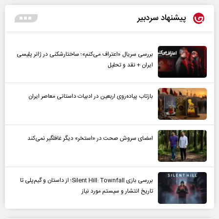
پیشنهاد سردبیر
بررسی سریال «اعتراف می‌کنم»؛ ساختارشکنی در ژانر پلیسی
ایران + نقد و تحلیل
بازتاب پیاده‌روی اربعین در ادبیات داستانی معاصر ایران
امضای سروش صحت در «استخر» دیگر غافلگیر نمی‌کند
بررسی بازی Silent Hill: Townfall؛ از داستان و گیم‌پلی تا
تاریخ انتشار و سیستم مورد نیاز