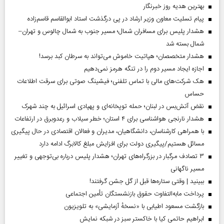
بهترین هدیه روز خبرنگار
پیام تسلیت معاون وزیر ارشاد در پی درگذشت استاد ابوالقاسم قاسم‌زاده
هشدار پلیس برای مسافران شمال؛ مسیر جنوب به شمال چالوس و تهران–
شمال بسته شد
هشدار متخصصان؛ هپاتیت خاموش می‌تواند به سرطان کبد برسد!
اجازه ایجاد مسیر دوم را در تنگه هرمز نمی‌دهیم
هک شرکت‌های مالی با تماس تلفنی؛ فیشینگ صوتی برای سرقت اطلاعات
حساس
نقض آتش‌بس در لبنان؛ حمله توپخانه‌ای و پهپادی اسرائیل به چند شهرک
هشدار نارنجی هواشناسی برای ۴ استان؛ خطر سیلاب و رعدوبرق در ارتفاعات
با همراهی کارشناسان، دانشگاهیان، مدیران و فعالان اقتصادی در حال پیگیری
مسائل هستیم/پیگیری دولت برای افزایش مبلغ کالابرگ ادامه دارد
۳ تصادف مرگبار در بزرگراه‌های تهران؛ هشدار پلیس درباره بی‌توجهی و تغییر
مسیر ناگهانی
ببینید | وقتی ستاره‌ها قبل از گل جشن گرفتند!
پرداخت مابه‌التفاوت حقوق بازنشستگان تأمین اجتماعی
بازگشت مسعود اطیابی با «نسخهٔ آزمایشی» به تلویزیون
ابراهیم حاتمی کیا با خاکستر سبز در شبکه نمایش