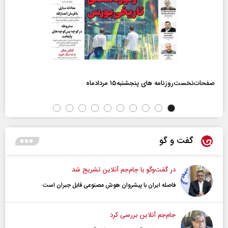
صفحات‌نخست‌روزنامه ها‌ی پنجشنبه‌۱۵ مردادماه
گفت و گو
در گفت‌و‌گو با جام‌جم آنلاین تشریح شد
فاصله ایران با پیشرو‌ان هوش مصنوعی قابل جبران است
جام‌جم آنلاین بررسی کرد