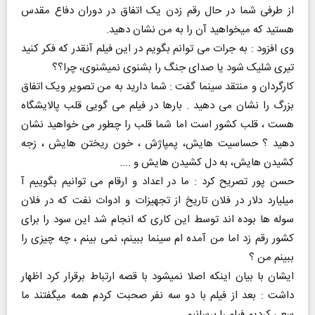
از طرفی شما در حال رقم زدن یک اتفاق در دوران دفاع مقدس
هستید که میخواهید آن را به من نشان دهید.
وی افزود : به جرات می توانم بگویم در این فیلم آنقدر که فکر کنید
تیری شلیک شود یا صدای جنگ را بشنوی نمیشنوی، چرا؟؟
کارگردان و منتقد سینما گفت : شما دارید به من تصویر ویک اتفاق
بزرگ را نشان می دهید . بارها در فیلم می گویی قلب پالایشگاه
هست ، قلب کشور است اما شما قلب را چطور می خواهید نشان
دهید ؟ حساسیت هایش، پمپاژش ، خون ریختن هایش ، زجه
کشیدن هایش، به دل کشیدن هایش و ....
حسن پور تصریح کرد : ما در اعداد و ارقام می توانیم بگوییم آ
میلیارد دلار در فلان تاریخ از تجهیزات و ادوات نفت که در فلان
سوله ها بوده اند توسط این کاری که انجام شد این سود را برای
کشور رقم زد اما من آمده ام سینما ببینم، نمی بینم ، چه چیزی را
ببینم من ؟
ایشان با بیان اینکه اصلا نمیشود با قصه ارتباط برقرار کرد اظهار
داشت : بعد از فیلم با دو سه نفر صحبت کردم همه میگفتند ما
سعی کردیم فیلم را برسانیم .