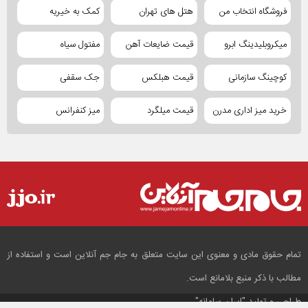
فروشگاه انتخاب من
هتل های تهران
کمک به خیریه
میکروبلیدینگ ابرو
قیمت ضایعات آهن
مفتول سیاه
کوچینگ سازمانی
قیمت هبلکس
جک سقفی
خرید میز اداری مدرن
قیمت میلگرد
میز کنفرانس
تمام حقوق مادی و معنوی این سایت متعلق به جام جم آنلاین است و استفاده از
مطالب با ذکر منبع بلامانع است.
طراحی و تولید
"ایران سامانه"