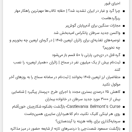
احیای قبور
چرا گرد و غبار در ایران تشدید شد؟ | حقابه تالاب‌ها مهم‌ترین راهکار مهار
ریزگردهاست
مجازات سنگین برای آدم‌ربایان گوش‌بر
واکسن جدید سرطان پانکراس امیدبخش شد
توصیه‌های تغذیه‌ای برای زائران اربعین ۱۴۰۵ | در گرمای اربعین چه بخوریم و
چه نخوریم؟
گره قتل در دی‌جی پارتی با ۵۰ قسم باز می‌شود
ثبت‌نام بیش از یک میلیون نفر در سماح | زائران «همیار اربعین» را نصب
کنند
متقاضیان ارز اربعین ۱۴۰۵ بخوانند | ثبت‌نام در سامانه سماح را به روز‌های آخر
موکول نکنید
کاهش ۲۵ درصدی بستری مجدد با اجرای طرح «پرستار پیگیر» | شناسایی
بیش از ۳۰۰۰ مورد جدید سرطان در خانواده بیماران
Castlevania: Belmont’s Curse؛ بازگشت باشکوه شکارچیان خون‌آشام
روی هر لینکی کلیک نکنید، دام کلاهبرداران سایبری همین‌جاست
سرمایه‌گذاری برای رفاه؛ هزینه یا آینده‌سازی؟
بازگشت مسعود شصت‌چی با دردسر‌های تازه؛ از شایعه حضور در میز مذاکره