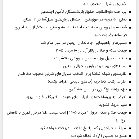
آذربایجان شرقی منصوب شد
پرداخت مابه‌التفاوت حقوق بازنشستگان تأمین اجتماعی
دمای ۵۰ درجه در خوزستان | احتمال بارش‌های سیل‌آسا در ۳ استان
قصه سریال رویای نیمه شب اختلاف شیعه و سنی نیست/ از روند اجرای
فیلمنامه رضایت دارم
مسیر‌های راهپیمایی جاماندگان اربعین در البرز اعلام شد
قیمت سکه و طلا در بازار آزاد در ۱۰ مرداد ۱۴۰۵
ببینید | «چهل روز » محسن چاووشی منتشر شد
رسانه‌های برون‌مرزی راویان جهانی اربعین
نظرسنجی شبکه تماشا برای انتخاب سریال‌های شرقی محبوب مخاطبان
اطراف رشت کجا بریم (جاهای دیدنی اطراف رشت)
باج‌نیوزها؛ باج‌گیری در لباس افشاگری
تعرض به زیرساخت‌های ایران، بنای هژمونی آمریکا را فرو می‌ریزد
سپر آمریکا نشوید
قیمت طلا و سکه امروز ۱۱ مرداد ۱۴۰۵ | افت قیمت طلا در بازار تهران با کاهش
نرخ ارز
آمریکا ماجراجویی کند پاسخ مقتضی دریافت خواهد کرد
عشق به حسین (ع) تا لحظه شهادت