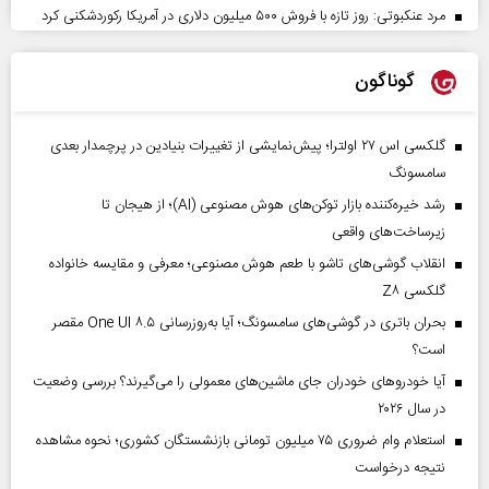
مرد عنکبوتی: روز تازه با فروش ۵۰۰ میلیون دلاری در آمریکا رکوردشکنی کرد
گوناگون
گلکسی اس ۲۷ اولترا؛ پیش‌نمایشی از تغییرات بنیادین در پرچمدار بعدی
سامسونگ
رشد خیره‌کننده بازار توکن‌های هوش مصنوعی (AI)؛ از هیجان تا
زیرساخت‌های واقعی
انقلاب گوشی‌های تاشو‌ با طعم هوش مصنوعی؛ معرفی و مقایسه خانواده
گلکسی Z۸
بحران باتری در گوشی‌های سامسونگ؛ آیا به‌روزرسانی One UI ۸.۵ مقصر
است؟
آیا خودروهای خودران جای ماشین‌های معمولی را می‌گیرند؟ بررسی وضعیت
در سال ۲۰۲۶
استعلام وام ضروری ۷۵ میلیون تومانی بازنشستگان کشوری؛ نحوه مشاهده
نتیجه درخواست