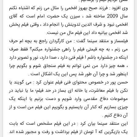
وی افزود : فرزند صبح بهروز افخمی را مثال می زنم که اشتباه نکنم
سال 2009 ساخته شد ، سیزن یک حضرت امام است که آقای
افخمی نبود و شرف الدین تدوینش را انجام داد ، وقتی فیلم پخش
شد افخمی بیانیه داد این فیلم مال من نیست.
فیلمساز و منتقد سینما گفت : من کارگردان راجع به بچه ام حرف
می زنم ، به چه قیمتی فیلم را راهی جشنواره میکنم؟ فقط صرف
اینکه در جشنواره باشم ! فیلم فنی دارد ، صدا دارد، نور و تصویر دارد
، همه چیز دارد من نمی توانم به فیلم سنجاق شوم و بگویم چرا
اینطور شد و چرا آن طور شد پس این یک اشکال است .
حسن پور در خصوص محتوای فنی فیلم عنوان کرد : می گویند یا
نکن با فیلم معاشرت، یا خانه ای بساز در حد فیلم؛ ما یا نباید در
موضوعات دفاع مقدسی وارد شویم و دست بزنیم یا اینکه یک
چیزی بسازیم که کنار آن بایستیم و بگوییم این فیلم من است و از
آن دفاع کنیم .
این منتقد سینما بیان کرد : در این فیلم مشخص است که بابت
یک بازیگرین که آ تومان از فیلم برداشت و رفت و مجبور شده اند