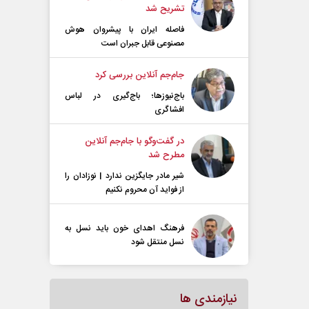
تشریح شد
فاصله ایران با پیشرو‌ان هوش
مصنوعی قابل جبران است
جام‌جم آنلاین بررسی کرد
باج‌نیوزها؛ باج‌گیری در لباس
افشاگری
در گفت‌و‌گو با جام‌جم آنلاین
مطرح شد
شیر مادر جایگزین ندارد | نوزادان را
از فواید آن محروم نکنیم
فرهنگ اهدای خون باید نسل به
نسل منتقل شود
نیازمندی ها