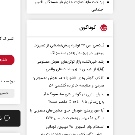
پرداخت مابه‌التفاوت حقوق بازنشستگان تأمین
اجتماعی
گوناگون
اشتراک گذ
گلکسی اس ۲۷ اولترا؛ پیش‌نمایشی از تغییرات
بنیادین در پرچمدار بعدی سامسونگ
رشد خیره‌کننده بازار توکن‌های هوش مصنوعی
(AI)؛ از هیجان تا زیرساخت‌های واقعی
انقلاب گوشی‌های تاشو‌ با طعم هوش مصنوعی؛
برچسب ه
معرفی و مقایسه خانواده گلکسی Z۸
حسین 
بحران باتری در گوشی‌های سامسونگ؛ آیا
به‌روزرسانی One UI ۸.۵ مقصر است؟
آیا خودروهای خودران جای ماشین‌های معمولی را
ن
می‌گیرند؟ بررسی وضعیت در سال ۲۰۲۶
استعلام وام ضروری ۷۵ میلیون تومانی
بازنشستگان کشوری؛ نحوه مشاهده نتیجه