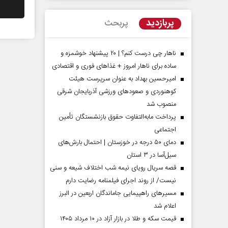
پربازدید
پربحث
ناهار چی درست کنم؟ | ۲۰ پیشنهاد خوشمزه و
ساده برای ناهار امروز + غذاهای فوری و اقتصادی
امیرحسین بهداد به عنوان سرپرست هیئت
کوهنوردی و صعودهای ورزشی آذربایجان شرقی
منصوب شد
پرداخت مابه‌التفاوت حقوق بازنشستگان تأمین
اجتماعی
مردادماه
صفحات نخست روزنامه ها‌ی‌سه‌شنبه ۶ مردادماه
صفحات
دمای ۵۰ درجه در خوزستان | احتمال بارش‌های
سیل‌آسا در ۳ استان
قصه سریال رویای نیمه شب اختلاف شیعه و سنی
نیست/ از روند اجرای فیلمنامه رضایت دارم
مسیر‌های راهپیمایی جاماندگان اربعین در البرز
اعلام شد
قیمت سکه و طلا در بازار آزاد در ۱۰ مرداد ۱۴۰۵