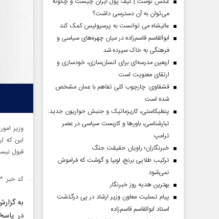
عکس نوشت | کیف پول ایران چیست و چگونه
می‌توان به آن دسترسی داشت؟
عالیشاه می توانست به پرسپولیس کمک کند
ابوالقاسم قاسم‌زاده در میان چهره‌های سیاسی و
فرهنگی به خاک سپرده شد
اربعین مدرسه‌ای برای انسان‌سازی، خودسازی و
ارتقای معنویت است
قشقاوی: چارچوب کلی تفاهم با عمان مشخص
شده است
پنطیکاستی، کاریزماتیک و جنبش حواریون جدید:
تبارشناسی، باور‌ها و کاربست سیاسی در عصر
وزیر امور
ترامپ
این که ار
خبرنگاران؛ راویان حقیقت جنگ
قبول نیس
ترکیب طلایی برنج، لوبیا و گوشت که فراموش
نمی‌شود
کد خبر: ۱۳۹۱۸۱۳
بهترین هدیه روز خبرنگار
پیام تسلیت معاون وزیر ارشاد در پی درگذشت
به گزار
استاد ابوالقاسم قاسم‌زاده
در پاسخ