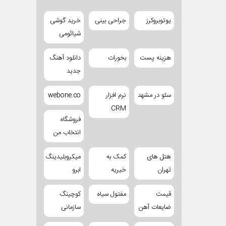
یوتوبروکرز
جراحی بینی
خرید گوشی
شیائومی
هزینه پست
بخورات
دانلود آهنگ
جدید
سئو در مشهد
نرم افزار
webone.co
CRM
فروشگاه
انتخاب من
هتل های
کمک به
میکروبلیدینگ
تهران
خیریه
ابرو
قیمت
مفتول سیاه
کوچینگ
ضایعات آهن
سازمانی