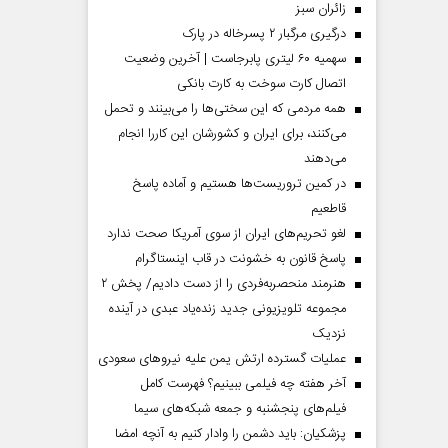
‌زائران سبز
درگیری مرگبار ۲ پسرخاله در پارک
سهمیه ۶۰ لیتری پابرجاست | آخرین وضعیت
اتصال کارت سوخت به کارت بانکی
همه مردمی که این سختی‌ها را می‌بینند و تحمل
می‌کنند، برای ایران و کشورشان این کاررا انجام
می‌دهند
در کمین تروریست‌ها هستیم و آماده پاسخ
قاطعیم
لغو تحریم‌های ایران از سوی آمریکا صحت ندارد
پاسخ قانون به خشونت در قاب اینستاگرام
هنرمند منحصر‌به‌فردی را از دست دادیم/ پخش ۲
مجموعه تلویزیونی جدید زنده‌یاد عبدی در آینده
نزدیک
عملیات گسترده ارتش یمن علیه نیروهای سعودی
آخر هفته چه فیلمی ببینیم؟ فهرست کامل
فیلم‌های پنجشنبه و جمعه شبکه‌های سیما
پزشکیان: باید دشمن را وادار کنیم به آنچه امضا