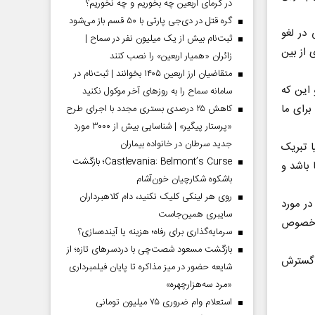
در گرمای اربعین چه بخوریم و چه نخوریم؟
گره قتل در دی‌جی پارتی با ۵۰ قسم باز می‌شود
 در لغو
ثبت‌نام بیش از یک میلیون نفر در سماح |
 از بین
زائران «همیار اربعین» را نصب کنند
متقاضیان ارز اربعین ۱۴۰۵ بخوانند | ثبت‌نام در
 این که
سامانه سماح را به روز‌های آخر موکول نکنید
برای ما
کاهش ۲۵ درصدی بستری مجدد با اجرای طرح
«پرستار پیگیر» | شناسایی بیش از ۳۰۰۰ مورد
جدید سرطان در خانواده بیماران
ا تبریک
Castlevania: Belmont’s Curse؛ بازگشت
 باشد و
باشکوه شکارچیان خون‌آشام
روی هر لینکی کلیک نکنید، دام کلاهبرداران
در مورد
سایبری همین‌جاست
ه خصوص
سرمایه‌گذاری برای رفاه؛ هزینه یا آینده‌سازی؟
بازگشت مسعود شصت‌چی با دردسر‌های تازه؛ از
و گسترش
شایعه حضور در میز مذاکره تا پایان فیلمبرداری
«مرد سه‌هزارچهره»
استعلام وام ضروری ۷۵ میلیون تومانی