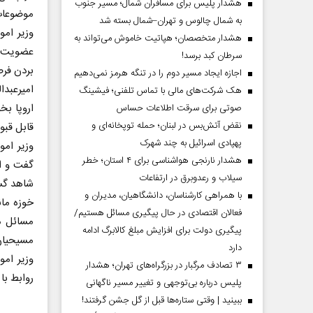
هشدار پلیس برای مسافران شمال؛ مسیر جنوب
موضوعات 
به شمال چالوس و تهران–شمال بسته شد
وزیر امو
هشدار متخصصان؛ هپاتیت خاموش می‌تواند به
عضویت جم
سرطان کبد برسد!
بردن فر
اجازه ایجاد مسیر دوم را در تنگه هرمز نمی‌دهیم
امیرعبدا
هک شرکت‌های مالی با تماس تلفنی؛ فیشینگ
اروپا بخ
صوتی برای سرقت اطلاعات حساس
نقض آتش‌بس در لبنان؛ حمله توپخانه‌ای و
قابل قب
پهپادی اسرائیل به چند شهرک
وزیر امو
هشدار نارنجی هواشناسی برای ۴ استان؛ خطر
گفت و اظ
سیلاب و رعدوبرق در ارتفاعات
شاهد گست
با همراهی کارشناسان، دانشگاهیان، مدیران و
خوزه مان
فعالان اقتصادی در حال پیگیری مسائل هستیم/
مسائل م
پیگیری دولت برای افزایش مبلغ کالابرگ ادامه
مسیحیان
دارد
وزیر امو
۳ تصادف مرگبار در بزرگراه‌های تهران؛ هشدار
روابط با 
پلیس درباره بی‌توجهی و تغییر مسیر ناگهانی
ببینید | وقتی ستاره‌ها قبل از گل جشن گرفتند!