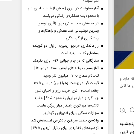
نمی‌شوند؟
آمار معلولیت در ایران | بیش از ۱۰.۵ میلیون نفر
با محدودیت عملکردی زندگی می‌کنند
توصیه‌های طب سنتی برای زائران اربعین |
بهترین نوشیدنی ضد عطش و راهکارهای
پیشگیری از گرمازدگی
راز ماندگاری «رادیو اربعین» از زبان دو گوینده؛
رسانه‌ای که حسینیه است
ستارگانی که در جام جهانی ۲۰۲۶ بازی نکردند
آغاز رسمی برنامه‌های اربعین ۱۴۰۵ در مرز‌ها |
ثبت‌نام سماح به ۱.۷ میلیون نفر رسید
ه دارد و
قیمت قبر در بهشت زهرا (س) در سال ۱۴۰۵
 ما قابل
چقدر است؟ | نرخ خرید، رزرو و احیای قبور
چرا گرد و غبار در ایران تشدید شد؟ | حقابه
تالاب‌ها مهم‌ترین راهکار مهار ریزگردهاست
مجازات سنگین برای آدم‌ربایان گوش‌بر
واکسن جدید سرطان پانکراس امیدبخش شد
پنجشنبه
توصیه‌های تغذیه‌ای برای زائران اربعین ۱۴۰۵ |
م ترین