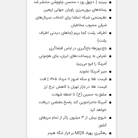
ببینید | «چهل روز » محسن چاووشی منتشر شد
رسانه‌های برون‌مرزی راویان جهانی اربعین
نظرسنجی شبکه تماشا برای انتخاب سریال‌های
شرقی محبوب مخاطبان
اطراف رشت کجا بریم (جاهای دیدنی اطراف
رشت)
باج‌نیوزها؛ باج‌گیری در لباس افشاگری
تعرض به زیرساخت‌های ایران، بنای هژمونی
آمریکا را فرو می‌ریزد
سپر آمریکا نشوید
قیمت طلا و سکه امروز ۱۱ مرداد ۱۴۰۵ | افت
قیمت طلا در بازار تهران با کاهش نرخ ارز
عشق به حسین (ع) تا لحظه شهادت
آمریکا ماجراجویی کند پاسخ مقتضی دریافت
خواهد کرد
خروج بیش از ۳ میلیون زائر از تمام مرز‌های
کشور
رهگیری پهپاد MQ9 بر فراز تنگه هرمز