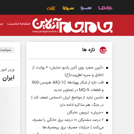
صفحه نخست
سی
تازه ها
سیاست
«آیین صفر» روی آنتن رادیو نمایش؛ ۶ روایت از
وزیر امور
اخلاق و سیره اهل‌بیت(ع)
ایران 
قاب تازه از شکار پهپادها؛ MQ-1C، هرمس-900
و قطعات MQ-9 در تصاویر جدید
دشمن نباید از مواضع ایران احساس ضعف کند |
در جنگ هم مذاکره ادامه دارد
«جریان» تریبون نخبگان
۲ درصد مشترکان ۱۰ درصد برق خانگی را مصرف
می‌کنند | جزئیات مصرف برق پرمصرف‌ها