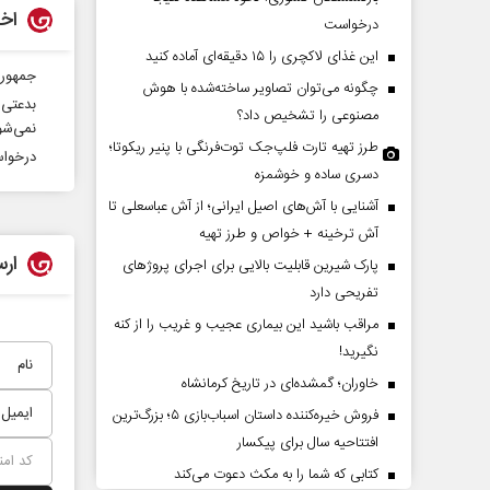
اخب
درخواست
این غذای لاکچری را ۱۵ دقیقه‌ای آماده کنید
جمهوری
چگونه می‌توان تصاویر ساخته‌شده با هوش
بدعتی 
مصنوعی را تشخیص داد؟
نمی‌شو
طرز تهیه تارت فلپ‌جک توت‌فرنگی با پنیر ریکوتا؛
درخواس
دسری ساده و خوشمزه
آشنایی با آش‌های اصیل ایرانی؛ از آش عباسعلی تا
ریخ و دو زندگی
چرایی عقب‌نشینی ترامپ؟
آش ترخینه + خواص و طرز تهیه
اده - روزنامه‌نگار
ارس
پارک شیرین قابلیت‌ بالایی برای اجرای پروژهای
تفریحی دارد
دکتر یدالله جوانی - تحلیلگر مسائل سیاسی
عب
مراقب باشید این بیماری عجیب و غریب را از کنه
نگیرید!
خاوران؛ گمشده‌ای در تاریخ کرمانشاه
فروش خیره‌کننده داستان اسباب‌بازی ۵؛ بزرگ‌ترین
افتتاحیه سال برای پیکسار
کتابی که شما را به مکث دعوت می‌کند