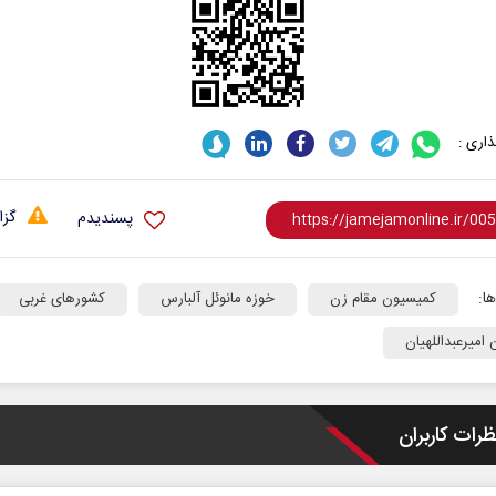
اری :
گزا
پسندیدم
ا:
کمیسیون مقام زن
خوزه مانوئل آلبارس
کشورهای غربی
امیرعبداللهیان
ظرات کاربران