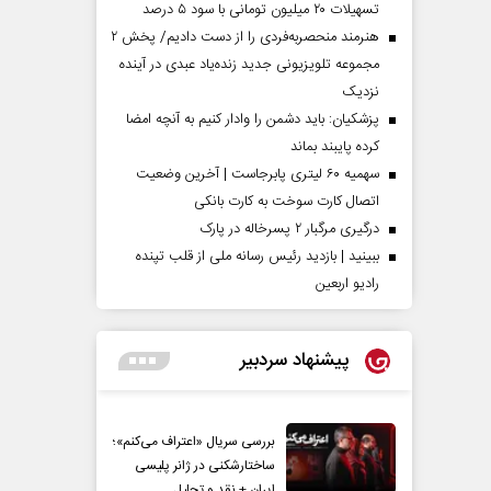
تسهیلات ۲۰ میلیون تومانی با سود ۵ درصد
هنرمند منحصر‌به‌فردی را از دست دادیم/ پخش ۲
مجموعه تلویزیونی جدید زنده‌یاد عبدی در آینده
نزدیک
پزشکیان: باید دشمن را وادار کنیم به آنچه امضا
کرده پایبند بماند
سهمیه ۶۰ لیتری پابرجاست | آخرین وضعیت
اتصال کارت سوخت به کارت بانکی
درگیری مرگبار ۲ پسرخاله در پارک
ببینید | بازدید رئیس رسانه ملی از قلب تپنده
رادیو اربعین
پیشنهاد سردبیر
بررسی سریال «اعتراف می‌کنم»؛
ساختارشکنی در ژانر پلیسی
ایران + نقد و تحلیل