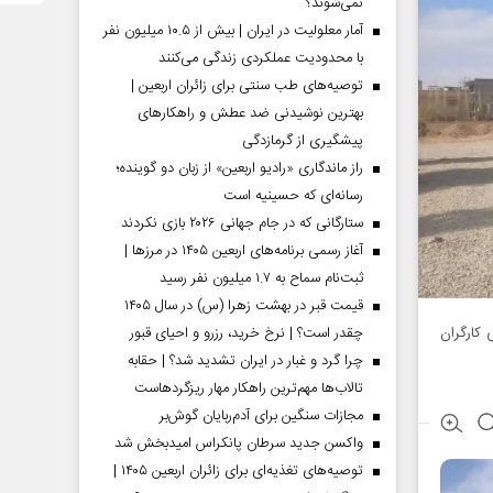
نمی‌شوند؟
آمار معلولیت در ایران | بیش از ۱۰.۵ میلیون نفر
با محدودیت عملکردی زندگی می‌کنند
توصیه‌های طب سنتی برای زائران اربعین |
بهترین نوشیدنی ضد عطش و راهکارهای
پیشگیری از گرمازدگی
راز ماندگاری «رادیو اربعین» از زبان دو گوینده؛
رسانه‌ای که حسینیه است
ستارگانی که در جام جهانی ۲۰۲۶ بازی نکردند
آغاز رسمی برنامه‌های اربعین ۱۴۰۵ در مرز‌ها |
ثبت‌نام سماح به ۱.۷ میلیون نفر رسید
قیمت قبر در بهشت زهرا (س) در سال ۱۴۰۵
کارگران
چقدر است؟ | نرخ خرید، رزرو و احیای قبور
چرا گرد و غبار در ایران تشدید شد؟ | حقابه
تالاب‌ها مهم‌ترین راهکار مهار ریزگردهاست
مجازات سنگین برای آدم‌ربایان گوش‌بر
واکسن جدید سرطان پانکراس امیدبخش شد
توصیه‌های تغذیه‌ای برای زائران اربعین ۱۴۰۵ |