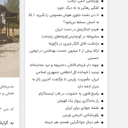
زورآزمایی اتمی ترامپ
کفگیر رهگیر به ته دیگ خورد
تا دیر نشده جلوی هوش مصنوعی را بگیرید / AI
به انسان مسلط می‌شود؟
هرمز؛ ابتکارعمل در دست ایران
مشروطه در کوچه‌پس‌کوچه‌های پایتخت
بازداشت قاتل کارگر باربری در باغ‌ویلا
ارائه بیش از ۲ میلیون خدمت بهداشتی در اربعین
حسینی
چوبه دار، فرجام قاتلان دختربچه و مرد صاحبخانه
ببینید | فرمانده کل انتظامی جمهوری اسلامی
ایران­: مأموریت پلیس تا بازگشت آخرین زائر به
مدیرعامل
منزل ادامه دارد
فصلی و سا
پاسخ قانون به خشونت در قاب اینستاگرام
راز ماندگاری پرواز یک قهرمان
نقشه جهادی برای ایران
کد خبر: ۱۳۸۷۲۵۳
رکوردشکنی تاریخی بورس
هم دنبال جوانگرایی هستم هم نتیجه
به گزار