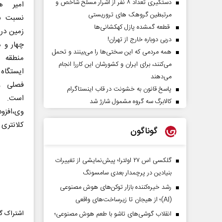
دستگیری تعداد ۸ نفر از اشرار مسلح شاخص و
امیر ه
مرتبطین گروهک های تروریستی
نسبت به
قطعه گمشده پازل کهکشانی‌ها
زمین در
دربی دوباره خارج از تهران!
چهار و 
همه مردمی که این سختی‌ها را می‌بینند و تحمل
منطقه
می‌کنند، برای ایران و کشورشان این کاررا انجام
ایستگاه
می‌دهند
فصلی و 
پاسخ قانون به خشونت در قاب اینستاگرام
است.
کالابرگ سه گروه مشمول شارژ شد
وی،افزو
کلانتری ۱۸به مساحت۱۲۰۰مترمربع است.
گوناگون
گلکسی اس ۲۷ اولترا؛ پیش‌نمایشی از تغییرات
بنیادین در پرچمدار بعدی سامسونگ
رشد خیره‌کننده بازار توکن‌های هوش مصنوعی
(AI)؛ از هیجان تا زیرساخت‌های واقعی
اشتراک گذ
انقلاب گوشی‌های تاشو‌ با طعم هوش مصنوعی؛