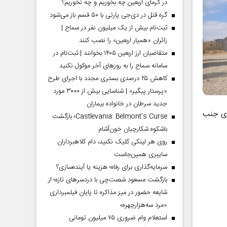
در گرمای اربعین چه بخوریم و چه نخوریم؟
گره قتل در دی‌جی پارتی با ۵۰ قسم باز می‌شود
ثبت‌نام بیش از یک میلیون نفر در سماح |
زائران «همیار اربعین» را نصب کنند
متقاضیان ارز اربعین ۱۴۰۵ بخوانند | ثبت‌نام در
سامانه سماح را به روز‌های آخر موکول نکنید
کاهش ۲۵ درصدی بستری مجدد با اجرای طرح
«پرستار پیگیر» | شناسایی بیش از ۳۰۰۰ مورد
جدید سرطان در خانواده بیماران
ری جنب
Castlevania: Belmont’s Curse؛ بازگشت
باشکوه شکارچیان خون‌آشام
روی هر لینکی کلیک نکنید، دام کلاهبرداران
سایبری همین‌جاست
سرمایه‌گذاری برای رفاه؛ هزینه یا آینده‌سازی؟
بازگشت مسعود شصت‌چی با دردسر‌های تازه؛ از
شایعه حضور در میز مذاکره تا پایان فیلمبرداری
«مرد سه‌هزارچهره»
استعلام وام ضروری ۷۵ میلیون تومانی