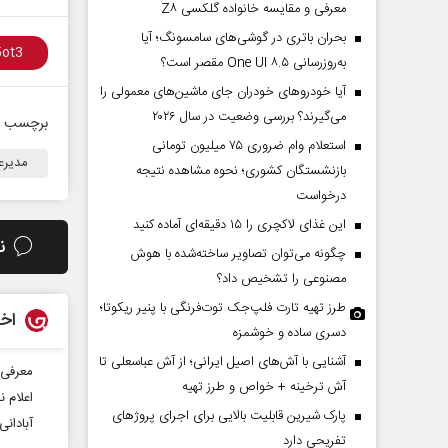
معرفی و مقایسه خانواده گلکسی Z۸
بحران باتری در گوشی‌های سامسونگ؛ آیا
به‌روزرسانی One UI ۸.۵ مقصر است؟
آیا خودروهای خودران جای ماشین‌های معمولی را
می‌گیرند؟ بررسی وضعیت در سال ۲۰۲۶
برچسب ه
استعلام وام ضروری ۷۵ میلیون تومانی
مدیرع
بازنشستگان کشوری؛ نحوه مشاهده نتیجه
درخواست
این غذای لاکچری را ۱۵ دقیقه‌ای آماده کنید
ن
چگونه می‌توان تصاویر ساخته‌شده با هوش
مصنوعی را تشخیص داد؟
طرز تهیه تارت فلپ‌جک توت‌فرنگی با پنیر ریکوتا؛
اخب
دسری ساده و خوشمزه
آشنایی با آش‌های اصیل ایرانی؛ از آش عباسعلی تا
معرفی 
آش ترخینه + خواص و طرز تهیه
اعلام 
پارک شیرین قابلیت‌ بالایی برای اجرای پروژهای
آبادان
تفریحی دارد