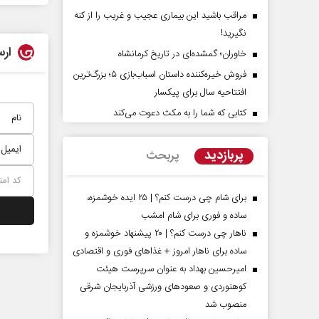
مراقب باشید این بیماری عجیب و غریب را از کنه
نگیرید!
ارس
خاوران؛ گمشده‌ای در تاریخ کرمانشاه
فروش خیره‌کننده داستان اسباب‌بازی ۵؛ بزرگ‌ترین
افتتاحیه سال برای پیکسار
کتابی که شما را به مکث دعوت می‌کند
پشت‌پرده تهدیدات کوتاه‏‌مدت و
اربعین نماد مقاومت 
ادعا‌های خلاف واقع آمریکا
استکبار‌
پربازدید
پربحث
لیمی‌نمین - تحلیلگر مسائل سیاسی
رحمت‌الله نوروزی - عضو کمیسیون
مجلس
برای شام چی درست کنم؟ | ۲۵ ایده خوشمزه،
ساده و فوری برای شام امشب
ناهار چی درست کنم؟ | ۲۰ پیشنهاد خوشمزه و
ساده برای ناهار امروز + غذاهای فوری و اقتصادی
امیرحسین بهداد به عنوان سرپرست هیئت
کوهنوردی و صعودهای ورزشی آذربایجان شرقی
منصوب شد