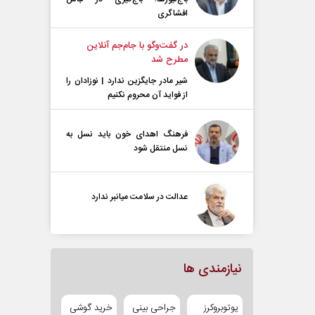
افشاگری
در گفت‌و‌گو با جام‌جم آنلاین
مطرح شد
شیر مادر جایگزین ندارد | نوزادان را
از فواید آن محروم نکنیم
فرهنگ اهدای خون باید نسل به
نسل منتقل شود
عدالت در سلامت میانبر ندارد
نیازمندی ها
یوتوبروکرز
جراحی بینی
خرید گوشی