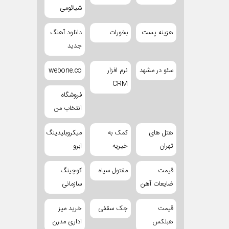
شیائومی
هزینه پست
بخورات
دانلود آهنگ
جدید
سئو در مشهد
نرم افزار
webone.co
CRM
فروشگاه
انتخاب من
هتل های
کمک به
میکروبلیدینگ
تهران
خیریه
ابرو
قیمت
مفتول سیاه
کوچینگ
ضایعات آهن
سازمانی
قیمت
جک سقفی
خرید میز
هبلکس
اداری مدرن