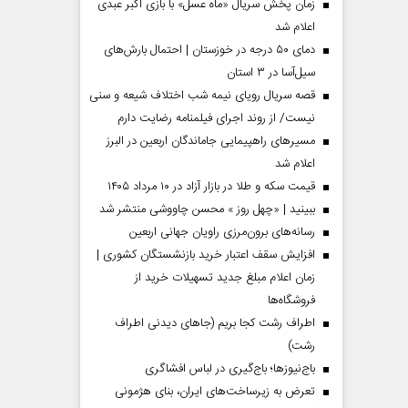
زمان پخش سریال «ماه عسل» با بازی اکبر عبدی
اعلام شد
دمای ۵۰ درجه در خوزستان | احتمال بارش‌های
سیل‌آسا در ۳ استان
قصه سریال رویای نیمه شب اختلاف شیعه و سنی
نیست/ از روند اجرای فیلمنامه رضایت دارم
مسیر‌های راهپیمایی جاماندگان اربعین در البرز
اعلام شد
قیمت سکه و طلا در بازار آزاد در ۱۰ مرداد ۱۴۰۵
ببینید | «چهل روز » محسن چاووشی منتشر شد
مردادماه
صفحات نخست روزنامه ها‌ی‌سه‌شنبه ۶ مردادماه
صفحات
رسانه‌های برون‌مرزی راویان جهانی اربعین
افزایش سقف اعتبار خرید بازنشستگان کشوری |
زمان اعلام مبلغ جدید تسهیلات خرید از
فروشگاه‌ها
اطراف رشت کجا بریم (جاهای دیدنی اطراف
رشت)
باج‌نیوزها؛ باج‌گیری در لباس افشاگری
تعرض به زیرساخت‌های ایران، بنای هژمونی