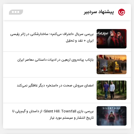
پیشنهاد سردبیر
بررسی سریال «اعتراف می‌کنم»؛ ساختارشکنی در ژانر پلیسی
ایران + نقد و تحلیل
بازتاب پیاده‌روی اربعین در ادبیات داستانی معاصر ایران
امضای سروش صحت در «استخر» دیگر غافلگیر نمی‌کند
بررسی بازی Silent Hill: Townfall؛ از داستان و گیم‌پلی تا
تاریخ انتشار و سیستم مورد نیاز