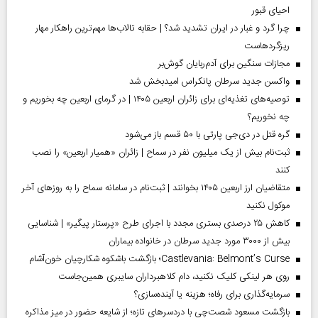
احیای قبور
چرا گرد و غبار در ایران تشدید شد؟ | حقابه تالاب‌ها مهم‌ترین راهکار مهار
ریزگردهاست
مجازات سنگین برای آدم‌ربایان گوش‌بر
واکسن جدید سرطان پانکراس امیدبخش شد
توصیه‌های تغذیه‌ای برای زائران اربعین ۱۴۰۵ | در گرمای اربعین چه بخوریم و
چه نخوریم؟
گره قتل در دی‌جی پارتی با ۵۰ قسم باز می‌شود
ثبت‌نام بیش از یک میلیون نفر در سماح | زائران «همیار اربعین» را نصب
کنند
متقاضیان ارز اربعین ۱۴۰۵ بخوانند | ثبت‌نام در سامانه سماح را به روز‌های آخر
موکول نکنید
کاهش ۲۵ درصدی بستری مجدد با اجرای طرح «پرستار پیگیر» | شناسایی
بیش از ۳۰۰۰ مورد جدید سرطان در خانواده بیماران
Castlevania: Belmont’s Curse؛ بازگشت باشکوه شکارچیان خون‌آشام
روی هر لینکی کلیک نکنید، دام کلاهبرداران سایبری همین‌جاست
سرمایه‌گذاری برای رفاه؛ هزینه یا آینده‌سازی؟
بازگشت مسعود شصت‌چی با دردسر‌های تازه؛ از شایعه حضور در میز مذاکره