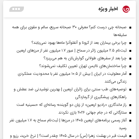
اخبار ویژه
صبحانه چی درست کنم؟ معرفی ۳۰ صبحانه سریع، سالم و مقوی برای همه
سلیقه‌ها
چرا برخی بیماران بعد از کرونا و آنفلوآنزا ماه‌ها بهبود نمی‌یابند؟
ثبت‌نام ۲.۵ میلیون زائر در سماح | عبور ۱.۷ میلیون نفر از مرز‌های اربعین
چرا بعد از سفرهای طولانی گوارش‌تان به هم می‌ریزد؟
چرا ساختمان‌های ناایمن تهران تعیین تکلیف نمی‌شوند؟
آمار معلولیت در ایران | بیش از ۱۰.۵ میلیون نفر با محدودیت عملکردی
زندگی می‌کنند
توصیه‌های طب سنتی برای زائران اربعین | بهترین نوشیدنی ضد عطش و
راهکارهای پیشگیری از گرمازدگی
راز ماندگاری «رادیو اربعین» از زبان دو گوینده؛ رسانه‌ای که حسینیه است
ستارگانی که در جام جهانی ۲۰۲۶ بازی نکردند
آغاز رسمی برنامه‌های اربعین ۱۴۰۵ در مرز‌ها | ثبت‌نام سماح به ۱.۷ میلیون نفر
رسید
قیمت قبر در بهشت زهرا (س) در سال ۱۴۰۵ چقدر است؟ | نرخ خرید، رزرو و