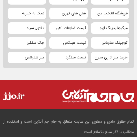
فروشگاه انتخاب من
هتل های تهران
کمک به خیریه
میکروبلیدینگ ابرو
قیمت ضایعات آهن
مفتول سیاه
کوچینگ سازمانی
قیمت هبلکس
جک سقفی
خرید میز اداری مدرن
قیمت میلگرد
میز کنفرانس
تمام حقوق مادی و معنوی این سایت متعلق به جام جم آنلاین است و استفاده از
مطالب با ذکر منبع بلامانع است.