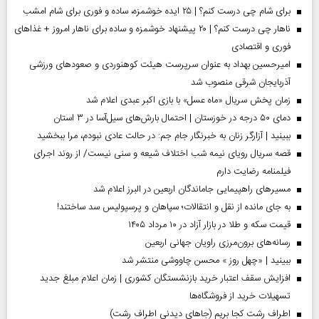
برای شام چی درست کنم؟ | ۲۵ ایده خوشمزه، ساده و فوری برای شام امشب
ناهار چی درست کنم؟ | ۲۰ پیشنهاد خوشمزه و ساده برای ناهار امروز + غذاهای
فوری و اقتصادی
امیرحسین بهداد به عنوان سرپرست هیئت کوهنوردی و صعودهای ورزشی
آذربایجان شرقی منصوب شد
زمان پخش سریال «ماه عسل» با بازی اکبر عبدی اعلام شد
دمای ۵۰ درجه در خوزستان | احتمال بارش‌های سیل‌آسا در ۳ استان
ببینید | آزارگر زنان به خبرنگار جام جم: در حالت عادی نبودم، مرا ببخشید
قصه سریال رویای نیمه شب اختلاف شیعه و سنی نیست/ از روند اجرای
فیلمنامه رضایت دارم
مسیر‌های راهپیمایی جاماندگان اربعین در البرز اعلام شد
به جای مانده از نقل و انتقالات؛ سپاهان و پرسپولیس سد ساختند!
قیمت سکه و طلا در بازار آزاد در ۱۰ مرداد ۱۴۰۵
رسانه‌های برون‌مرزی راویان جهانی اربعین
ببینید | «چهل روز » محسن چاووشی منتشر شد
افزایش سقف اعتبار خرید بازنشستگان کشوری | زمان اعلام مبلغ جدید
تسهیلات خرید از فروشگاه‌ها
اطراف رشت کجا بریم (جاهای دیدنی اطراف رشت)