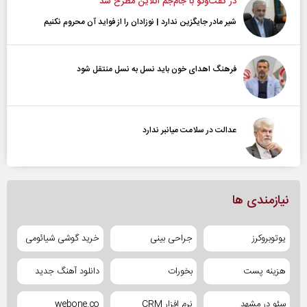
در گفت‌و‌گو با جام‌جم آنلاین مطرح شد
شیر مادر جایگزین ندارد | نوزادان را از فواید آن محروم نکنیم
فرهنگ اهدای خون باید نسل به نسل منتقل شود
عدالت در سلامت میانبر ندارد
نیازمندی ها
یوتوبروکرز
جراحی بینی
خرید گوشی شیائومی
هزینه پست
بخورات
دانلود آهنگ جدید
سئو در مشهد
نرم افزار CRM
webone.co