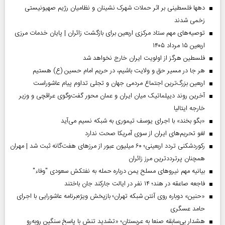
دهها فلسطینی بر اثر حملات شهرک نشینان و نظامیان رژیم صهیونیستی
زخمی شدند
توصیه‌های مهم ستاد مرکزی اربعین برای بازگشت زائران | پایان خدمات مرزی
اربعین ۱۵ مرداد ۱۴۰۵
فلسطین هرگز از اولویت ایران خارج نخواهد شد
هر جا در مسیر حق و ولایت باشیم، در حریم امام حسین (ع) هستیم
اربعین بزرگ‌ترین اجتماع مردمی جهان و تجلی تداوم پیام عاشوراست
آخرین روند دیپلماتیک میان ایران و عمان محور گفت‌وگوی عراقچی و وزیر
خارجه ایتالیا
«بگو بخند» با اجرای یوسف تیموری به شبکه نسیم می‌آید
لغو تحریم‌های ایران از سوی آمریکا صحت ندارد
رکوردشکنی تردد اربعینی؛ ۶۰ میلیون عبور از مرزهای هفت‌گانه ثبت شد | مهران
همچنان پرترددترین مرز زائران
بیانیه مهم نیروهای مسلح یمن درباره حمله به نفتکش سعودی "وفاء"
فاجعه صاعقه در هند؛ ۱۴ نفر در ایالت جارکند جان باختند
«حنین» دوباره روی آنتن شبکه تهران؛ بازپخش ویژه‌برنامه عاشورایی با اجرای
حامد عسگری
هشدار بی‌سابقه صنعا به عربستان؛ «تشدید تنش با پاسخ سنگین روبه‌رو