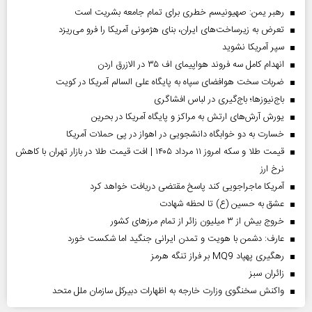
رهبر یمن: صهیونیسم خطری برای تمام جامعه بشریت است
تعرض به زیرساخت‌های ایران، بنای هژمونی آمریکا را فرو می‌ریزد
سپر آمریکا نشوید
انهدام کامل سه فروند هواپیمای اف ۳۵ در الازرق اردن
ضربات سخت هوافضای سپاه به پایگاه علی السالم آمریکا در کویت
باج‌نیوزها؛ باج‌گیری در لباس افشاگری
یورش آرش‌های ارتش به مراکز و پایگاه‌ آمریکا در بحرین
خسارت به دو خوابگاه دانشجویی در اهواز در پی حملات آمریکا
قیمت طلا و سکه امروز ۱۱ مرداد ۱۴۰۵ | افت قیمت طلا در بازار تهران با کاهش
نرخ ارز
آمریکا ماجراجویی کند پاسخ مقتضی دریافت خواهد کرد
عشق به حسین (ع) تا لحظه شهادت
خروج بیش از ۳ میلیون زائر از تمام مرز‌های کشور
عارف: دشمن با هویت و تمدن ایرانی جنگید اما شکست خورد
رهگیری پهپاد MQ9 بر فراز تنگه هرمز
‌زائران سبز
واکنش سخنگوی وزارت خارجه به اظهارات دبیرکل سازمان ملل متحد