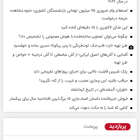
در سال ۲۰۲۶
استعلام وام ضروری ۷۵ میلیون تومانی بازنشستگان کشوری؛ نحوه مشاهده
نتیجه درخواست
این غذای لاکچری را ۱۵ دقیقه‌ای آماده کنید
چگونه می‌توان تصاویر ساخته‌شده با هوش مصنوعی را تشخیص داد؟
طرز تهیه تارت فلپ‌جک توت‌فرنگی با پنیر ریکوتا؛ دسری ساده و خوشمزه
آشنایی با آش‌های اصیل ایرانی؛ از آش عباسعلی تا آش ترخینه + خواص و
طرز تهیه
پارک شیرین قابلیت‌ بالایی برای اجرای پروژهای تفریحی دارد
مراقب باشید این بیماری عجیب و غریب را از کنه نگیرید!
خاوران؛ گمشده‌ای در تاریخ کرمانشاه
فروش خیره‌کننده داستان اسباب‌بازی ۵؛ بزرگ‌ترین افتتاحیه سال برای پیکسار
کتابی که شما را به مکث دعوت می‌کند
پربازدید
پربحث