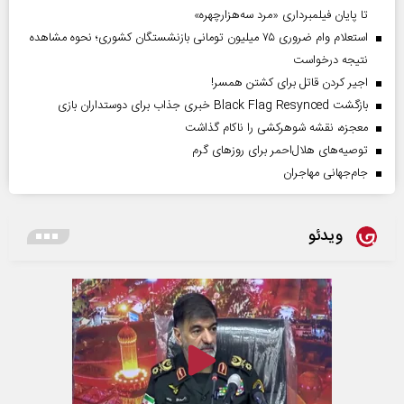
تا پایان فیلمبرداری «مرد سه‌هزارچهره»
استعلام وام ضروری ۷۵ میلیون تومانی بازنشستگان کشوری؛ نحوه مشاهده
نتیجه درخواست
اجیر کردن قاتل برای کشتن همسر!
بازگشت Black Flag Resynced خبری جذاب برای دوستداران بازی
معجزه، نقشه شوهرکشی را ناکام گذاشت
توصیه‌های هلال‌احمر برای روز‌های گرم
جام‌جهانی مهاجران
ویدئو