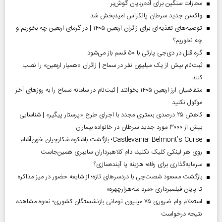
مجازات سنگین برای آدم‌ربایان گوش‌بر
واکسن جدید سرطان پانکراس امیدبخش شد
توصیه‌های تغذیه‌ای برای زائران اربعین ۱۴۰۵ | در گرمای اربعین چه بخوریم و
چه نخوریم؟
گره قتل در دی‌جی پارتی با ۵۰ قسم باز می‌شود
ثبت‌نام بیش از یک میلیون نفر در سماح | زائران «همیار اربعین» را نصب
کنند
متقاضیان ارز اربعین ۱۴۰۵ بخوانند | ثبت‌نام در سامانه سماح را به روز‌های آخر
موکول نکنید
کاهش ۲۵ درصدی بستری مجدد با اجرای طرح «پرستار پیگیر» | شناسایی
بیش از ۳۰۰۰ مورد جدید سرطان در خانواده بیماران
Castlevania: Belmont’s Curse؛ بازگشت باشکوه شکارچیان خون‌آشام
روی هر لینکی کلیک نکنید، دام کلاهبرداران سایبری همین‌جاست
سرمایه‌گذاری برای رفاه؛ هزینه یا آینده‌سازی؟
بازگشت مسعود شصت‌چی با دردسر‌های تازه؛ از شایعه حضور در میز مذاکره
تا پایان فیلمبرداری «مرد سه‌هزارچهره»
استعلام وام ضروری ۷۵ میلیون تومانی بازنشستگان کشوری؛ نحوه مشاهده
نتیجه درخواست