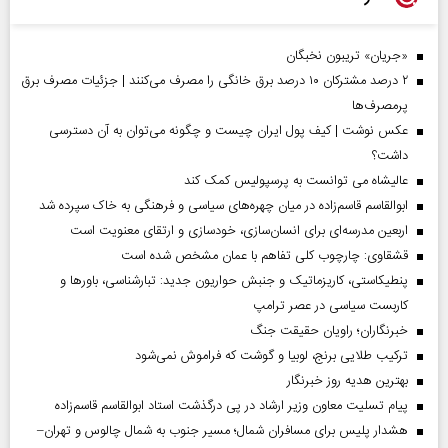
«جریان» تریبون نخبگان
۲ درصد مشترکان ۱۰ درصد برق خانگی را مصرف می‌کنند | جزئیات مصرف برق
پرمصرف‌ها
عکس نوشت | کیف پول ایران چیست و چگونه می‌توان به آن دسترسی
داشت؟
عالیشاه می توانست به پرسپولیس کمک کند
ابوالقاسم قاسم‌زاده در میان چهره‌های سیاسی و فرهنگی به خاک سپرده شد
اربعین مدرسه‌ای برای انسان‌سازی، خودسازی و ارتقای معنویت است
قشقاوی: چارچوب کلی تفاهم با عمان مشخص شده است
پنطیکاستی، کاریزماتیک و جنبش حواریون جدید: تبارشناسی، باور‌ها و
کاربست سیاسی در عصر ترامپ
خبرنگاران؛ راویان حقیقت جنگ
ترکیب طلایی برنج، لوبیا و گوشت که فراموش نمی‌شود
بهترین هدیه روز خبرنگار
پیام تسلیت معاون وزیر ارشاد در پی درگذشت استاد ابوالقاسم قاسم‌زاده
هشدار پلیس برای مسافران شمال؛ مسیر جنوب به شمال چالوس و تهران–