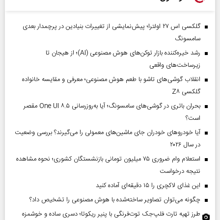
گلکسی اس ۲۷ اولترا؛ پیش‌نمایشی از تغییرات بنیادین در پرچمدار بعدی
سامسونگ
رشد خیره‌کننده بازار توکن‌های هوش مصنوعی (AI)؛ از هیجان تا
زیرساخت‌های واقعی
انقلاب گوشی‌های تاشو‌ با طعم هوش مصنوعی؛ معرفی و مقایسه خانواده
گلکسی Z۸
بحران باتری در گوشی‌های سامسونگ؛ آیا به‌روزرسانی One UI ۸.۵ مقصر
است؟
آیا خودروهای خودران جای ماشین‌های معمولی را می‌گیرند؟ بررسی وضعیت
در سال ۲۰۲۶
استعلام وام ضروری ۷۵ میلیون تومانی بازنشستگان کشوری؛ نحوه مشاهده
نتیجه درخواست
این غذای لاکچری را ۱۵ دقیقه‌ای آماده کنید
چگونه می‌توان تصاویر ساخته‌شده با هوش مصنوعی را تشخیص داد؟
طرز تهیه تارت فلپ‌جک توت‌فرنگی با پنیر ریکوتا؛ دسری ساده و خوشمزه