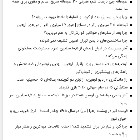
صبحانه چی درست کنم؟ معرفی ۳۰ صبحانه سریع، سالم و مقوی برای همه
سلیقه‌ها
چرا برخی بیماران بعد از کرونا و آنفلوآنزا ماه‌ها بهبود نمی‌یابند؟
ثبت‌نام ۲.۵ میلیون زائر در سماح | عبور ۱.۷ میلیون نفر از مرز‌های اربعین
چرا بعد از سفرهای طولانی گوارش‌تان به هم می‌ریزد؟
چرا ساختمان‌های ناایمن تهران تعیین تکلیف نمی‌شوند؟
آمار معلولیت در ایران | بیش از ۱۰.۵ میلیون نفر با محدودیت عملکردی
زندگی می‌کنند
توصیه‌های طب سنتی برای زائران اربعین | بهترین نوشیدنی ضد عطش و
راهکارهای پیشگیری از گرمازدگی
راز ماندگاری «رادیو اربعین» از زبان دو گوینده؛ رسانه‌ای که حسینیه است
ستارگانی که در جام جهانی ۲۰۲۶ بازی نکردند
آغاز رسمی برنامه‌های اربعین ۱۴۰۵ در مرز‌ها | ثبت‌نام سماح به ۱.۷ میلیون نفر
رسید
قیمت قبر در بهشت زهرا (س) در سال ۱۴۰۵ چقدر است؟ | نرخ خرید، رزرو و
احیای قبور
چرا گرد و غبار در ایران تشدید شد؟ | حقابه تالاب‌ها مهم‌ترین راهکار مهار
ریزگردهاست