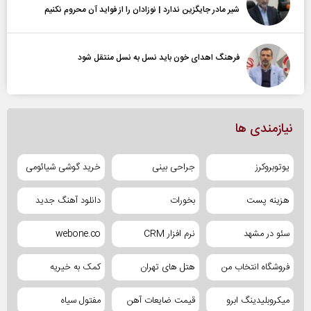
شیر مادر جایگزین ندارد | نوزادان را از فواید آن محروم نکنیم
فرهنگ اهدای خون باید نسل به نسل منتقل شود
نیازمندی ها
یوتوبروکرز
جراحی بینی
خرید گوشی شیائومی
هزینه پست
بخورات
دانلود آهنگ جدید
سئو در مشهد
نرم افزار CRM
webone.co
فروشگاه انتخاب من
هتل های تهران
کمک به خیریه
میکروبلیدینگ ابرو
قیمت ضایعات آهن
مفتول سیاه