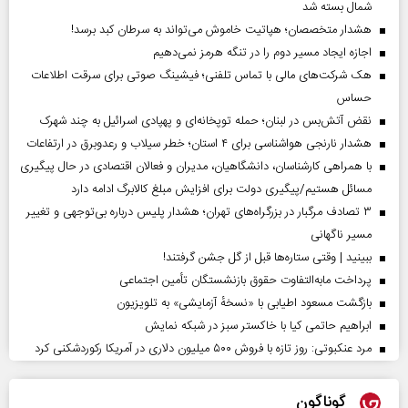
شمال بسته شد
هشدار متخصصان؛ هپاتیت خاموش می‌تواند به سرطان کبد برسد!
اجازه ایجاد مسیر دوم را در تنگه هرمز نمی‌دهیم
هک شرکت‌های مالی با تماس تلفنی؛ فیشینگ صوتی برای سرقت اطلاعات
حساس
نقض آتش‌بس در لبنان؛ حمله توپخانه‌ای و پهپادی اسرائیل به چند شهرک
هشدار نارنجی هواشناسی برای ۴ استان؛ خطر سیلاب و رعدوبرق در ارتفاعات
با همراهی کارشناسان، دانشگاهیان، مدیران و فعالان اقتصادی در حال پیگیری
مسائل هستیم/پیگیری دولت برای افزایش مبلغ کالابرگ ادامه دارد
۳ تصادف مرگبار در بزرگراه‌های تهران؛ هشدار پلیس درباره بی‌توجهی و تغییر
مسیر ناگهانی
ببینید | وقتی ستاره‌ها قبل از گل جشن گرفتند!
پرداخت مابه‌التفاوت حقوق بازنشستگان تأمین اجتماعی
بازگشت مسعود اطیابی با «نسخهٔ آزمایشی» به تلویزیون
ابراهیم حاتمی کیا با خاکستر سبز در شبکه نمایش
مرد عنکبوتی: روز تازه با فروش ۵۰۰ میلیون دلاری در آمریکا رکوردشکنی کرد
گوناگون