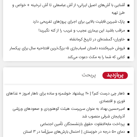
آشنایی با آش‌های اصیل ایرانی؛ از آش عباسعلی تا آش ترخینه + خواص و
طرز تهیه
پارک شیرین قابلیت‌ بالایی برای اجرای پروژهای تفریحی دارد
مراقب باشید این بیماری عجیب و غریب را از کنه نگیرید!
خاوران؛ گمشده‌ای در تاریخ کرمانشاه
فروش خیره‌کننده داستان اسباب‌بازی ۵؛ بزرگ‌ترین افتتاحیه سال برای پیکسار
کتابی که شما را به مکث دعوت می‌کند
پربازدید
پربحث
ناهار چی درست کنم؟ | ۲۰ پیشنهاد خوشمزه و ساده برای ناهار امروز + غذاهای
فوری و اقتصادی
امیرحسین بهداد به عنوان سرپرست هیئت کوهنوردی و صعودهای ورزشی
آذربایجان شرقی منصوب شد
پرداخت مابه‌التفاوت حقوق بازنشستگان تأمین اجتماعی
دمای ۵۰ درجه در خوزستان | احتمال بارش‌های سیل‌آسا در ۳ استان