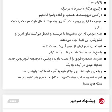
‌زائران سبز
درگیری مرگبار ۲ پسرخاله در پارک
در کمین تروریست‌ها هستیم و آماده پاسخ قاطعیم
سهمیه ۶۰ لیتری پابرجاست | آخرین وضعیت اتصال کارت سوخت به کارت
بانکی
همه مردمی که این سختی‌ها را می‌بینند و تحمل می‌کنند، برای ایران و
کشورشان این کاررا انجام می‌دهند
لغو تحریم‌های ایران از سوی آمریکا صحت ندارد
پاسخ قانون به خشونت در قاب اینستاگرام
هنرمند منحصر‌به‌فردی را از دست دادیم/ پخش ۲ مجموعه تلویزیونی جدید
زنده‌یاد عبدی در آینده نزدیک
پزشکیان: باید دشمن را وادار کنیم به آنچه امضا کرده پایبند بماند
آخر هفته چه فیلمی ببینیم؟ فهرست کامل فیلم‌های پنجشنبه و جمعه
شبکه‌های سیما
پیشنهاد سردبیر