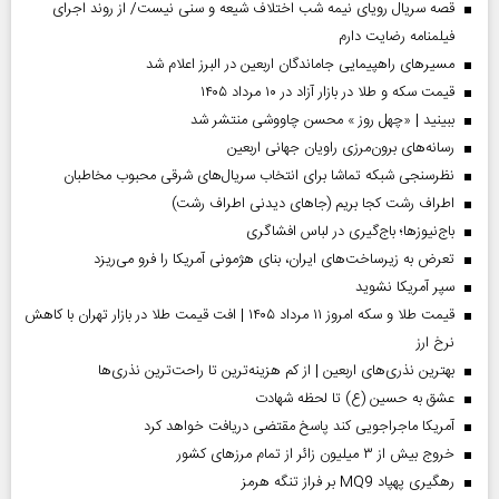
قصه سریال رویای نیمه شب اختلاف شیعه و سنی نیست/ از روند اجرای
فیلمنامه رضایت دارم
مسیر‌های راهپیمایی جاماندگان اربعین در البرز اعلام شد
قیمت سکه و طلا در بازار آزاد در ۱۰ مرداد ۱۴۰۵
ببینید | «چهل روز » محسن چاووشی منتشر شد
رسانه‌های برون‌مرزی راویان جهانی اربعین
نظرسنجی شبکه تماشا برای انتخاب سریال‌های شرقی محبوب مخاطبان
اطراف رشت کجا بریم (جاهای دیدنی اطراف رشت)
باج‌نیوزها؛ باج‌گیری در لباس افشاگری
تعرض به زیرساخت‌های ایران، بنای هژمونی آمریکا را فرو می‌ریزد
سپر آمریکا نشوید
قیمت طلا و سکه امروز ۱۱ مرداد ۱۴۰۵ | افت قیمت طلا در بازار تهران با کاهش
نرخ ارز
بهترین نذری‌های اربعین | از کم هزینه‌ترین تا راحت‌ترین نذری‌ها
عشق به حسین (ع) تا لحظه شهادت
آمریکا ماجراجویی کند پاسخ مقتضی دریافت خواهد کرد
خروج بیش از ۳ میلیون زائر از تمام مرز‌های کشور
رهگیری پهپاد MQ9 بر فراز تنگه هرمز