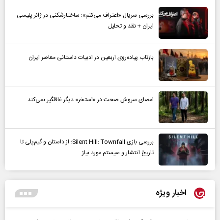
بررسی سریال «اعتراف می‌کنم»؛ ساختارشکنی در ژانر پلیسی
ایران + نقد و تحلیل
بازتاب پیاده‌روی اربعین در ادبیات داستانی معاصر ایران
امضای سروش صحت در «استخر» دیگر غافلگیر نمی‌کند
بررسی بازی Silent Hill: Townfall؛ از داستان و گیم‌پلی تا
تاریخ انتشار و سیستم مورد نیاز
اخبار ویژه