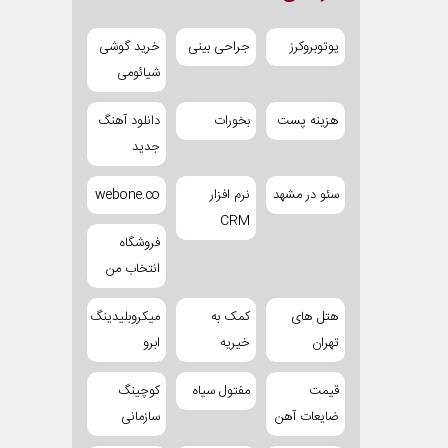
یوتوبروکرز
جراحی بینی
خرید گوشی
شیائومی
هزینه پست
بخورات
دانلود آهنگ
جدید
سئو در مشهد
نرم افزار
webone.co
CRM
فروشگاه
انتخاب من
هتل های
کمک به
میکروبلیدینگ
تهران
خیریه
ابرو
قیمت
مفتول سیاه
کوچینگ
ضایعات آهن
سازمانی