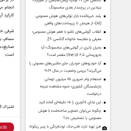
گلکسی اس ۲۷ اولترا؛ پیش‌نمایشی از تغییرات
انجام م
بنیادین در پرچمدار بعدی سامسونگ
کارکرد آ
رشد خیره‌کننده بازار توکن‌های هوش مصنوعی
(AI)؛ از هیجان تا زیرساخت‌های واقعی
انقلاب گوشی‌های تاشو‌ با طعم هوش مصنوعی؛
مسافر، ب
معرفی و مقایسه خانواده گلکسی Z۸
صنایع‌دس
بحران باتری در گوشی‌های سامسونگ؛ آیا
است.
به‌روزرسانی One UI ۸.۵ مقصر است؟
آیا خودروهای خودران جای ماشین‌های معمولی را
می‌گیرند؟ بررسی وضعیت در سال ۲۰۲۶
استعلام وام ضروری ۷۵ میلیون تومانی
بازنشستگان کشوری؛ نحوه مشاهده نتیجه
درخواست
این غذای لاکچری را ۱۵ دقیقه‌ای آماده کنید
اشتراک گذ
چگونه می‌توان تصاویر ساخته‌شده با هوش
مصنوعی را تشخیص داد؟
طرز تهیه تارت فلپ‌جک توت‌فرنگی با پنیر ریکوتا؛