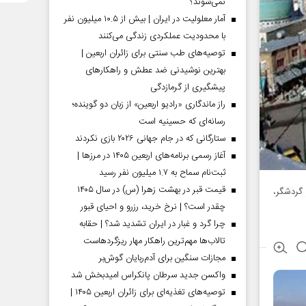
نمی‌شوند؟
آمار معلولیت در ایران | بیش از ۱۰.۵ میلیون نفر
با محدودیت عملکردی زندگی می‌کنند
توصیه‌های طب سنتی برای زائران اربعین |
بهترین نوشیدنی ضد عطش و راهکارهای
پیشگیری از گرمازدگی
راز ماندگاری «رادیو اربعین» از زبان دو گوینده؛
رسانه‌ای که حسینیه است
ستارگانی که در جام جهانی ۲۰۲۶ بازی نکردند
آغاز رسمی برنامه‌های اربعین ۱۴۰۵ در مرز‌ها |
ثبت‌نام سماح به ۱.۷ میلیون نفر رسید
قیمت قبر در بهشت زهرا (س) در سال ۱۴۰۵
و استان باعث شده تا در ۶ ماه اول سال جاری، ۴۴ هزار گردشگر،
چقدر است؟ | نرخ خرید، رزرو و احیای قبور
چرا گرد و غبار در ایران تشدید شد؟ | حقابه
تالاب‌ها مهم‌ترین راهکار مهار ریزگردهاست
مجازات سنگین برای آدم‌ربایان گوش‌بر
واکسن جدید سرطان پانکراس امیدبخش شد
توصیه‌های تغذیه‌ای برای زائران اربعین ۱۴۰۵ |