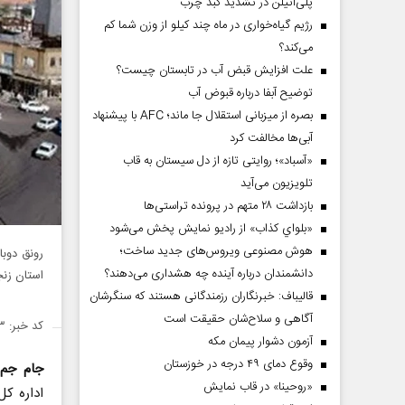
پلی‌اتیلن در تشدید کبد چرب
رژیم گیاه‌خواری در ماه چند کیلو از وزن شما کم
می‌کند؟
علت افزایش قبض آب در تابستان چیست؟
توضیح آبفا درباره قبوض آب
بصره از میزبانی استقلال جا ماند؛ AFC با پیشنهاد
آبی‌ها مخالفت کرد
«آسباد»؛ روایتی تازه از دل سیستان به قاب
تلویزیون می‌آید
بازداشت ۲۸ متهم در پرونده تراستی‌ها
«بلواي کذاب» از رادیو نمایش پخش می‌شود
هوش مصنوعی ویروس‌های جدید ساخت؛
دانشمندان درباره آینده چه هشداری می‌دهند؟
استان زنج
قالیباف: خبرنگاران رزمندگانی هستند که سنگرشان
آگاهی و سلاح‌شان حقیقت است
کد خبر: ۱۳۸۴۰۶۳
آزمون دشوار پیمان مکه
وقوع دمای ۴۹ درجه در خوزستان
جام جم 
«روحینا» در قاب نمایش
اداره ک