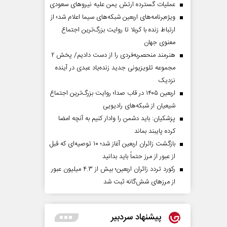
عملیات گسترده ارتش یمن علیه نیروهای سعودی
ویژه‌برنامه‌های اربعین شبکه‌های سیما اعلام شد؛ از
ارتباط زنده با کربلا تا روایت بزرگ‌ترین اجتماع
معنوی جهان
هنرمند منحصر‌به‌فردی را از دست دادیم/ پخش ۲
مجموعه تلویزیونی جدید زنده‌یاد عبدی در آینده
نزدیک
اربعین ۱۴۰۵ در قاب صدا؛ روایت بزرگ‌ترین اجتماع
شیعیان از شبکه‌های رادیویی
پزشکیان: باید دشمن را وادار کنیم به آنچه امضا
کرده پایبند بماند
بازگشت زائران اربعین آغاز شد؛ ۱۰ توصیه‌ای که قبل
از عبور از مرز حتماً باید بدانید
رکورد تردد زائران اربعین؛ بیش از ۴.۳ میلیون عبور
از مرزهای شش‌گانه ثبت شد
پیشنهاد سردبیر