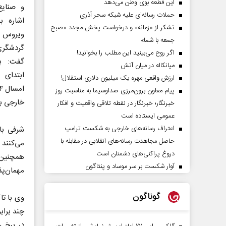
این قطعه بوی وطن می‌دهد
و صنایع
حملات رسانه‌ای علیه شبکه سحر آذری
اشاره 
تشکر از «زمانه» و درخواست پخش مجدد «صبح
ویروس ک
جمعه با شما»
گردشگری
اگر روح می‌بینید این مطلب را بخوانید!
گفت: بر
میانکاله در میان آتش
ابتدای 
ارزش واقعی مهره یک میلیون دلاری استقلال!
پیام معاون برون‌مرزی صداوسیما به مناسبت روز
خارجی با
خبرنگار؛ خبرنگار در نقطه تلاقی واقعیت و افکار
عمومی ایستاده است
اعتراف رسانه‌های خارجی به شکست ترامپ
شرفی با
حاصل مجاهدت رسانه‌های انقلابی در مقابله با
می‌کنند 
دروغ پراکنی‌های دشمنان است
همچنین 
آوار شکست بر سر موساد و پنتاگون
مهمان‌پذ
گوناگون
وی با تا
چند براب
در برخی