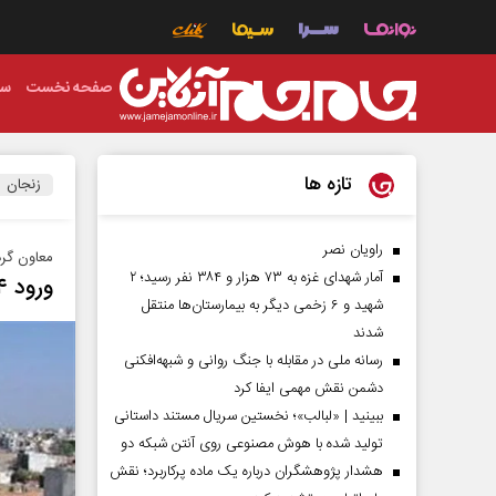
صفحه نخست
سی
تازه ها
زنجان
راویان نصر
معاون گر
آمار شهدای غزه به ۷۳ هزار و ۳۸۴ نفر رسید؛ ۲
ورود ۴۴ هزار گردشگر در ۶ ماهه اول سال به زنجان
شهید و ۶ زخمی دیگر به بیمارستان‌ها منتقل
شدند
رسانه ملی در مقابله با جنگ روانی و شبهه‌افکنی
دشمن نقش مهمی ایفا کرد
ببینید | «لبالب»؛ نخستین سریال مستند داستانی
تولید شده با هوش مصنوعی روی آنتن شبکه دو
هشدار پژوهشگران درباره یک ماده پرکاربرد؛ نقش