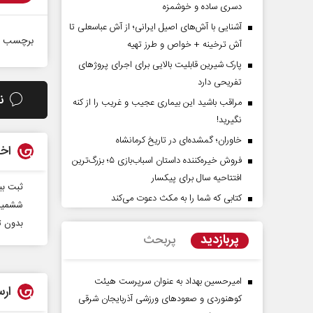
دسری ساده و خوشمزه
آشنایی با آش‌های اصیل ایرانی؛ از آش عباسعلی تا
برچسب ه
آش ترخینه + خواص و طرز تهیه
پارک شیرین قابلیت‌ بالایی برای اجرای پروژهای
تفریحی دارد
ن
مراقب باشید این بیماری عجیب و غریب را از کنه
نگیرید!
خاوران؛ گمشده‌ای در تاریخ کرمانشاه
آرامش‌ بخش
روز روایتگران حقیقت
اخب
فروش خیره‌کننده داستان اسباب‌بازی ۵؛ بزرگ‌ترین
افتتاحیه سال برای پیکسار
ثبت بیش از ۷۹ هزار ب
دکتر حسین قرایی - مدیر کل روابط عمومی
دکتر
کتابی که شما را به مکث دعوت می‌کند
ششمین 
رسانه ملی
بدون ت
پربازدید
پربحث
امیرحسین بهداد به عنوان سرپرست هیئت
ارس
کوهنوردی و صعودهای ورزشی آذربایجان شرقی