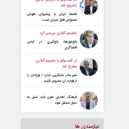
تشریح شد
فاصله ایران با پیشرو‌ان هوش
مصنوعی قابل جبران است
جام‌جم آنلاین بررسی کرد
باج‌نیوزها؛ باج‌گیری در لباس
افشاگری
در گفت‌و‌گو با جام‌جم آنلاین
مطرح شد
شیر مادر جایگزین ندارد | نوزادان را
از فواید آن محروم نکنیم
فرهنگ اهدای خون باید نسل به
نسل منتقل شود
نیازمندی ها