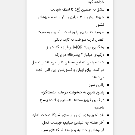
خواهد کرد
عشق به حسین (ع) تا لحظه شهادت
خروج بیش از ۳ میلیون زائر از تمام مرز‌های
کشور
سهمیه ۶۰ لیتری پابرجاست | آخرین وضعیت
اتصال کارت سوخت به کارت بانکی
رهگیری پهپاد MQ9 بر فراز تنگه هرمز
درگیری مرگبار ۲ پسرخاله در پارک
همه مردمی که این سختی‌ها را می‌بینند و تحمل
می‌کنند، برای ایران و کشورشان این کاررا انجام
می‌دهند
‌زائران سبز
پاسخ قانون به خشونت در قاب اینستاگرام
در کمین تروریست‌ها هستیم و آماده پاسخ
قاطعیم
لغو تحریم‌های ایران از سوی آمریکا صحت ندارد
آخر هفته چه فیلمی ببینیم؟ فهرست کامل
فیلم‌های پنجشنبه و جمعه شبکه‌های سیما