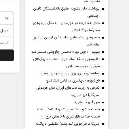
منصوب شد
پرداخت مابه‌التفاوت حقوق بازنشستگان تأمین
اجتماعی
دمای ۵۰ درجه در خوزستان | احتمال بارش‌های
سیل‌آسا در ۳ استان
مسیر‌های راهپیمایی جاماندگان اربعین در البرز
اعلام شد
ببینید | «چهل روز » محسن چاووشی منتشر شد
نظرسنجی شبکه تماشا برای انتخاب سریال‌های
شرقی محبوب مخاطبان
رسانه‌های برون‌مرزی راویان جهانی اربعین
 مردادماه
صفحات نخست‌روزنامه‌ها‌ی‌چهارشنبه‌۷‌مردادماه
صفحات 
باج‌نیوزها؛ باج‌گیری در لباس افشاگری
تعرض به زیرساخت‌های ایران، بنای هژمونی
آمریکا را فرو می‌ریزد
سپر آمریکا نشوید
قیمت طلا و سکه امروز ۱۱ مرداد ۱۴۰۵ | افت
قیمت طلا در بازار تهران با کاهش نرخ ارز
آمریکا ماجراجویی کند پاسخ مقتضی دریافت