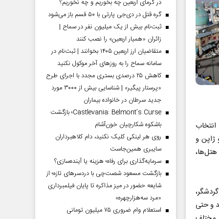
در گرمای اربعین چه بخوریم و چه نخوریم؟
گره قتل در دی‌جی پارتی با ۵۰ قسم باز می‌شود
ثبت‌نام بیش از یک میلیون نفر در سماح |
زائران «همیار اربعین» را نصب کنند
متقاضیان ارز اربعین ۱۴۰۵ بخوانند | ثبت‌نام در
سامانه سماح را به روز‌های آخر موکول نکنید
کاهش ۲۵ درصدی بستری مجدد با اجرای طرح
«پرستار پیگیر» | شناسایی بیش از ۳۰۰۰ مورد
جدید سرطان در خانواده بیماران
Castlevania: Belmont’s Curse؛ بازگشت
باشکوه شکارچیان خون‌آشام
انتخاب
روی هر لینکی کلیک نکنید، دام کلاهبرداران
 ژاپن و
سایبری همین‌جاست
تل‌ها،
سرمایه‌گذاری برای رفاه؛ هزینه یا آینده‌سازی؟
بازگشت مسعود شصت‌چی با دردسر‌های تازه؛ از
شایعه حضور در میز مذاکره تا پایان فیلمبرداری
گردشگر،
«مرد سه‌هزارچهره»
د و حتی
استعلام وام ضروری ۷۵ میلیون تومانی
 مختلف