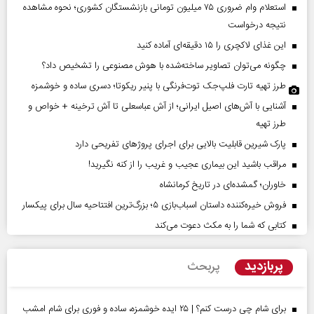
استعلام وام ضروری ۷۵ میلیون تومانی بازنشستگان کشوری؛ نحوه مشاهده
نتیجه درخواست
این غذای لاکچری را ۱۵ دقیقه‌ای آماده کنید
چگونه می‌توان تصاویر ساخته‌شده با هوش مصنوعی را تشخیص داد؟
طرز تهیه تارت فلپ‌جک توت‌فرنگی با پنیر ریکوتا؛ دسری ساده و خوشمزه
آشنایی با آش‌های اصیل ایرانی؛ از آش عباسعلی تا آش ترخینه + خواص و
طرز تهیه
پارک شیرین قابلیت‌ بالایی برای اجرای پروژهای تفریحی دارد
مراقب باشید این بیماری عجیب و غریب را از کنه نگیرید!
خاوران؛ گمشده‌ای در تاریخ کرمانشاه
فروش خیره‌کننده داستان اسباب‌بازی ۵؛ بزرگ‌ترین افتتاحیه سال برای پیکسار
کتابی که شما را به مکث دعوت می‌کند
پربازدید
پربحث
برای شام چی درست کنم؟ | ۲۵ ایده خوشمزه، ساده و فوری برای شام امشب