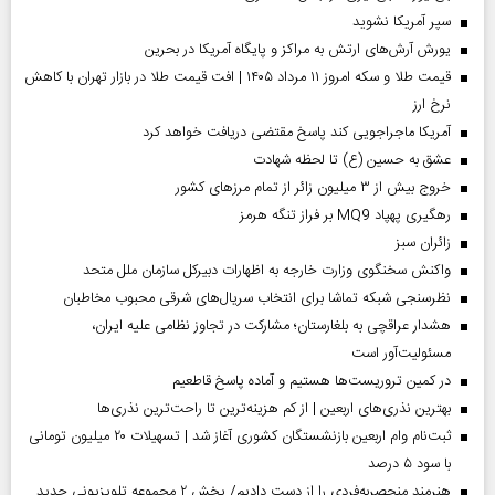
سپر آمریکا نشوید
یورش آرش‌های ارتش به مراکز و پایگاه‌ آمریکا در بحرین
قیمت طلا و سکه امروز ۱۱ مرداد ۱۴۰۵ | افت قیمت طلا در بازار تهران با کاهش
نرخ ارز
آمریکا ماجراجویی کند پاسخ مقتضی دریافت خواهد کرد
عشق به حسین (ع) تا لحظه شهادت
خروج بیش از ۳ میلیون زائر از تمام مرز‌های کشور
رهگیری پهپاد MQ9 بر فراز تنگه هرمز
‌زائران سبز
واکنش سخنگوی وزارت خارجه به اظهارات دبیرکل سازمان ملل متحد
نظرسنجی شبکه تماشا برای انتخاب سریال‌های شرقی محبوب مخاطبان
هشدار عراقچی به بلغارستان؛ مشارکت در تجاوز نظامی علیه ایران،
مسئولیت‌آور است
در کمین تروریست‌ها هستیم و آماده پاسخ قاطعیم
بهترین نذری‌های اربعین | از کم هزینه‌ترین تا راحت‌ترین نذری‌ها
ثبت‌نام وام اربعین بازنشستگان کشوری آغاز شد | تسهیلات ۲۰ میلیون تومانی
با سود ۵ درصد
هنرمند منحصر‌به‌فردی را از دست دادیم/ پخش ۲ مجموعه تلویزیونی جدید