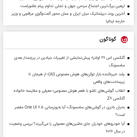
اربعین بزرگ‌ترین اجتماع مردمی جهان و تجلی تداوم پیام عاشوراست
آخرین روند دیپلماتیک میان ایران و عمان محور گفت‌وگوی عراقچی و وزیر
خارجه ایتالیا
گوناگون
گلکسی اس ۲۷ اولترا؛ پیش‌نمایشی از تغییرات بنیادین در پرچمدار بعدی
سامسونگ
رشد خیره‌کننده بازار توکن‌های هوش مصنوعی (AI)؛ از هیجان تا
زیرساخت‌های واقعی
انقلاب گوشی‌های تاشو‌ با طعم هوش مصنوعی؛ معرفی و مقایسه خانواده
گلکسی Z۸
بحران باتری در گوشی‌های سامسونگ؛ آیا به‌روزرسانی One UI ۸.۵ مقصر
است؟
آیا خودروهای خودران جای ماشین‌های معمولی را می‌گیرند؟ بررسی وضعیت
در سال ۲۰۲۶