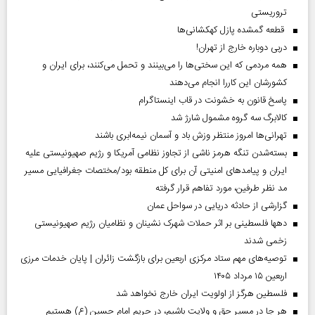
تروریستی
قطعه گمشده پازل کهکشانی‌ها
دربی دوباره خارج از تهران!
همه مردمی که این سختی‌ها را می‌بینند و تحمل می‌کنند، برای ایران و
کشورشان این کاررا انجام می‌دهند
پاسخ قانون به خشونت در قاب اینستاگرام
کالابرگ سه گروه مشمول شارژ شد
تهرانی‌ها امروز منتظر وزش باد و آسمان نیمه‌ابری باشند
بسته‌شدن تنگه هرمز ناشی از تجاوز نظامی آمریکا و رژیم صهیونیستی علیه
ایران و پیامد‌های امنیتی آن برای کل منطقه بود/مختصات جغرافیایی مسیر
مد نظر طرفین، مورد تفاهم قرار گرفته
گزارشی از حادثه دریایی در سواحل عمان
دهها فلسطینی بر اثر حملات شهرک نشینان و نظامیان رژیم صهیونیستی
زخمی شدند
توصیه‌های مهم ستاد مرکزی اربعین برای بازگشت زائران | پایان خدمات مرزی
اربعین ۱۵ مرداد ۱۴۰۵
فلسطین هرگز از اولویت ایران خارج نخواهد شد
هر جا در مسیر حق و ولایت باشیم، در حریم امام حسین (ع) هستیم