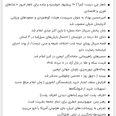
ناهار چی درست کنم؟ | ۲۰ پیشنهاد خوشمزه و ساده برای ناهار امروز + غذاهای
فوری و اقتصادی
امیرحسین بهداد به عنوان سرپرست هیئت کوهنوردی و صعودهای ورزشی
آذربایجان شرقی منصوب شد
زمان پخش سریال «ماه عسل» با بازی اکبر عبدی اعلام شد
دمای ۵۰ درجه در خوزستان | احتمال بارش‌های سیل‌آسا در ۳ استان
قصه سریال رویای نیمه شب اختلاف شیعه و سنی نیست/ از روند اجرای
فیلمنامه رضایت دارم
مسیر‌های راهپیمایی جاماندگان اربعین در البرز اعلام شد
قیمت سکه و طلا در بازار آزاد در ۱۰ مرداد ۱۴۰۵
رسانه‌های برون‌مرزی راویان جهانی اربعین
ببینید | «چهل روز » محسن چاووشی منتشر شد
افزایش سقف اعتبار خرید بازنشستگان کشوری | زمان اعلام مبلغ جدید
تسهیلات خرید از فروشگاه‌ها
اطراف رشت کجا بریم (جاهای دیدنی اطراف رشت)
رهبر یمن: صهیونیسم خطری برای تمام جامعه بشریت است
تعرض به زیرساخت‌های ایران، بنای هژمونی آمریکا را فرو می‌ریزد
باج‌نیوزها؛ باج‌گیری در لباس افشاگری