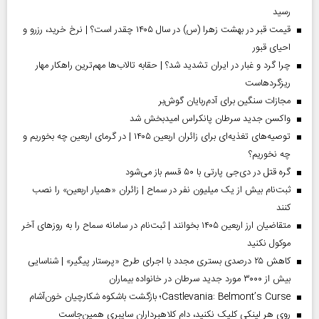
رسید
قیمت قبر در بهشت زهرا (س) در سال ۱۴۰۵ چقدر است؟ | نرخ خرید، رزرو و
احیای قبور
چرا گرد و غبار در ایران تشدید شد؟ | حقابه تالاب‌ها مهم‌ترین راهکار مهار
ریزگردهاست
مجازات سنگین برای آدم‌ربایان گوش‌بر
واکسن جدید سرطان پانکراس امیدبخش شد
توصیه‌های تغذیه‌ای برای زائران اربعین ۱۴۰۵ | در گرمای اربعین چه بخوریم و
چه نخوریم؟
گره قتل در دی‌جی پارتی با ۵۰ قسم باز می‌شود
ثبت‌نام بیش از یک میلیون نفر در سماح | زائران «همیار اربعین» را نصب
کنند
متقاضیان ارز اربعین ۱۴۰۵ بخوانند | ثبت‌نام در سامانه سماح را به روز‌های آخر
موکول نکنید
کاهش ۲۵ درصدی بستری مجدد با اجرای طرح «پرستار پیگیر» | شناسایی
بیش از ۳۰۰۰ مورد جدید سرطان در خانواده بیماران
Castlevania: Belmont’s Curse؛ بازگشت باشکوه شکارچیان خون‌آشام
روی هر لینکی کلیک نکنید، دام کلاهبرداران سایبری همین‌جاست