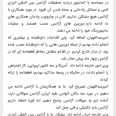
در مصاحبه با المانیتور درباره تحقیقات آژانس بین المللی انرژی
اتمی و مسائل پادمانی و بسته شدن آن افزود: در مورد همکاری با
آژانس هیچ مشکلی نداریم. الان در چارچوب پادمان همکاری های
ما ادامه دارد.دوربین های آژانس نصب هستند و عملیات
مانیتورینگ خود را ادامه می دهند.
امیرعبداللهیان اضافه کرد: ولی اقدامات داوطلبانه و بیشتری که
انجام داده بودیم از جمله دوربین هایی را که داوطلبانه نصب شده
بود، از مدار خارج کردیم. در اقدام متقابل بخاطر قطعنامه ای که در
آژانس چهار ماه پیش صادر شد.
وزیر امور خارجه ادامه داد: آمریکا و سه کشور اروپایی، کار اشتباهی
را انجام دادند؛ در حالیکه در وسط مذاکره بودیم، قطعنامه را ارائه
کردند.
امیرعبداللهیان تصریح کرد: ما به همکاریمان با آژانس ادامه می
دهیم. در مورد سه مکان اتهامی علیه ایران، آژانس سوالاتی دارد؛
آماده ایم به سوالات آژانس پاسخ دهیم. اما قویا اعتقاد داریم
آژانس باید تکنیکی و فنی عمل کند.
وزیر خارجه ایران ادامه داد: مشکل ما با آژانس بین المللی انرژی