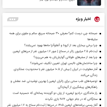
اخبار ویژه
صبحانه چی درست کنم؟ معرفی ۳۰ صبحانه سریع، سالم و مقوی برای همه
سلیقه‌ها
چرا برخی بیماران بعد از کرونا و آنفلوآنزا ماه‌ها بهبود نمی‌یابند؟
ثبت‌نام ۲.۵ میلیون زائر در سماح | عبور ۱.۷ میلیون نفر از مرز‌های اربعین
چرا بعد از سفرهای طولانی گوارش‌تان به هم می‌ریزد؟
چرا ساختمان‌های ناایمن تهران تعیین تکلیف نمی‌شوند؟
آمار معلولیت در ایران | بیش از ۱۰.۵ میلیون نفر با محدودیت عملکردی
زندگی می‌کنند
توصیه‌های طب سنتی برای زائران اربعین | بهترین نوشیدنی ضد عطش و
راهکارهای پیشگیری از گرمازدگی
راز ماندگاری «رادیو اربعین» از زبان دو گوینده؛ رسانه‌ای که حسینیه است
ستارگانی که در جام جهانی ۲۰۲۶ بازی نکردند
آغاز رسمی برنامه‌های اربعین ۱۴۰۵ در مرز‌ها | ثبت‌نام سماح به ۱.۷ میلیون نفر