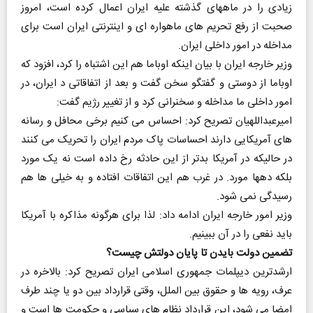
زیادی را در ماههای گذشته علیه ایران اعمال کرده است، امروز
صحبت از رفع تحریم های ماهواره ای و اینترنتی ایران است برای
مداخله در امور داخلی ایران.
وزیر خارجه ایران با بیان اینکه اوباما هم این اشتباه را کرد، افزود که
اوباما از دوستی و گفتگو سخن گفت و بعد از اتفاقاتی د ایران، در
امور داخلی ما مداخله و سخنرانی کرد و از تغییر رژیم گفت:
امیرعبداللهیان تصریح کرد: احساس می کنیم برخی محافل و رسانه
های آمریکایی دارند احساسات پاک مردم ایران را تحریک می کنند
در حالیکه در آمریکا بدتر از این حادثه رخ داده است نه یک مورد
بلکه دهها مورد. در غرب هم این اتفاقات افتاده و به خیلی ها هم
رسیدگی نمی شود.
وزیر امور خارجه ایران ادامه داد: لذا برای هرگونه مذاکره با آمریکا
باید نفعی را در آن ببینیم.
تضمین دولت بایدن تا پایان دولتش چیست؟
ارشدترین دیپلمات جمهوری اسلامی ایران تصریح کرد: بالاخره در
عرف، رویه ها و حقوق بین الملل، وقتی قرارداد بین دو یا چند طرف
امضا می شود، این قرارداد نظام های سیاسی و حکومت ها است و