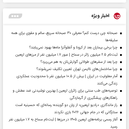
اخبار ویژه
صبحانه چی درست کنم؟ معرفی ۳۰ صبحانه سریع، سالم و مقوی برای همه
سلیقه‌ها
چرا برخی بیماران بعد از کرونا و آنفلوآنزا ماه‌ها بهبود نمی‌یابند؟
ثبت‌نام ۲.۵ میلیون زائر در سماح | عبور ۱.۷ میلیون نفر از مرز‌های اربعین
چرا بعد از سفرهای طولانی گوارش‌تان به هم می‌ریزد؟
چرا ساختمان‌های ناایمن تهران تعیین تکلیف نمی‌شوند؟
آمار معلولیت در ایران | بیش از ۱۰.۵ میلیون نفر با محدودیت عملکردی
زندگی می‌کنند
توصیه‌های طب سنتی برای زائران اربعین | بهترین نوشیدنی ضد عطش و
راهکارهای پیشگیری از گرمازدگی
راز ماندگاری «رادیو اربعین» از زبان دو گوینده؛ رسانه‌ای که حسینیه است
ستارگانی که در جام جهانی ۲۰۲۶ بازی نکردند
آغاز رسمی برنامه‌های اربعین ۱۴۰۵ در مرز‌ها | ثبت‌نام سماح به ۱.۷ میلیون نفر
رسید