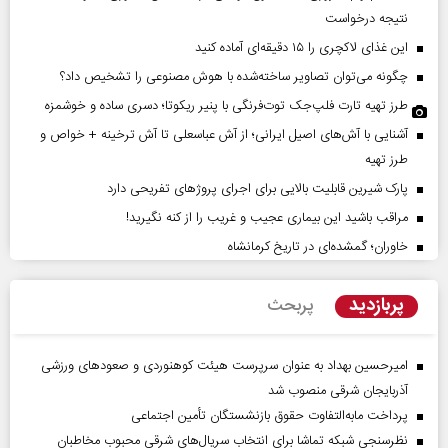
نتیجه درخواست
این غذای لاکچری را ۱۵ دقیقه‌ای آماده کنید
چگونه می‌توان تصاویر ساخته‌شده با هوش مصنوعی را تشخیص داد؟
طرز تهیه تارت فلپ‌جک توت‌فرنگی با پنیر ریکوتا؛ دسری ساده و خوشمزه
آشنایی با آش‌های اصیل ایرانی؛ از آش عباسعلی تا آش ترخینه + خواص و
طرز تهیه
پارک شیرین قابلیت‌ بالایی برای اجرای پروژهای تفریحی دارد
مراقب باشید این بیماری عجیب و غریب را از کنه نگیرید!
خاوران؛ گمشده‌ای در تاریخ کرمانشاه
پربازدید
پربحث
امیرحسین بهداد به عنوان سرپرست هیئت کوهنوردی و صعودهای ورزشی
آذربایجان شرقی منصوب شد
پرداخت مابه‌التفاوت حقوق بازنشستگان تأمین اجتماعی
نظرسنجی شبکه تماشا برای انتخاب سریال‌های شرقی محبوب مخاطبان