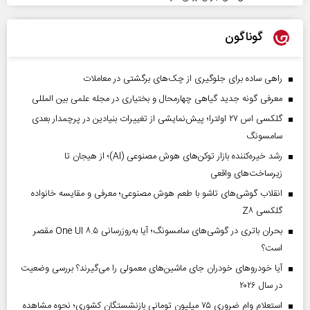
گوناگون
راهی ساده برای جلوگیری از چک‌های برگشتی در معاملات
معرفی گونه جدید گیاهی چهارمحال و بختیاری در مجله علمی بین المللی
گلکسی اس ۲۷ اولترا؛ پیش‌نمایشی از تغییرات بنیادین در پرچمدار بعدی
سامسونگ
رشد خیره‌کننده بازار توکن‌های هوش مصنوعی (AI)؛ از هیجان تا
زیرساخت‌های واقعی
انقلاب گوشی‌های تاشو‌ با طعم هوش مصنوعی؛ معرفی و مقایسه خانواده
گلکسی Z۸
بحران باتری در گوشی‌های سامسونگ؛ آیا به‌روزرسانی One UI ۸.۵ مقصر
است؟
آیا خودروهای خودران جای ماشین‌های معمولی را می‌گیرند؟ بررسی وضعیت
در سال ۲۰۲۶
استعلام وام ضروری ۷۵ میلیون تومانی بازنشستگان کشوری؛ نحوه مشاهده