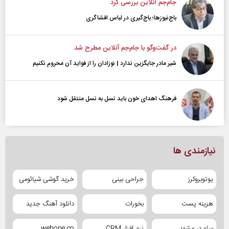
جام‌جم آنلاین بررسی کرد
باج‌نیوزها؛ باج‌گیری در لباس افشاگری
در گفت‌و‌گو با جام‌جم آنلاین مطرح شد
شیر مادر جایگزین ندارد | نوزادان را از فواید آن محروم نکنیم
فرهنگ اهدای خون باید نسل به نسل منتقل شود
نیازمندی ها
یوتوبروکرز
جراحی بینی
خرید گوشی شیائومی
هزینه پست
بخورات
دانلود آهنگ جدید
سئو در مشهد
نرم افزار CRM
webone.co