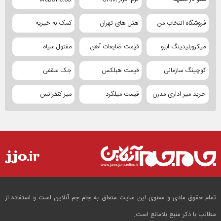
فروشگاه انتخاب من
هتل های تهران
کمک به خیریه
میکروبلیدینگ ابرو
قیمت ضایعات آهن
مفتول سیاه
کوچینگ سازمانی
قیمت هبلکس
جک سقفی
خرید میز اداری مدرن
قیمت میلگرد
میز کنفرانس
تمام حقوق مادی و معنوی این سایت متعلق به جام جم آنلاین است و استفاده از
مطالب با ذکر منبع بلامانع است.