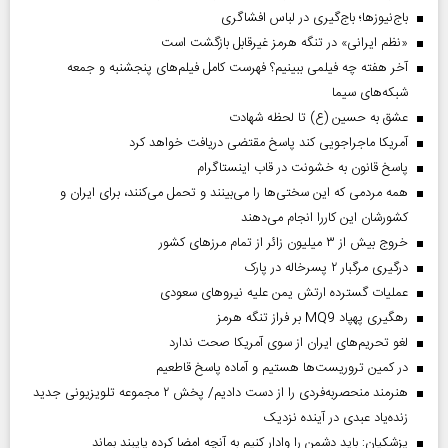
باج‌نیوزها؛ باج‌گیری در لباس افشاگری
«نظم ایرانی» در تنگه هرمز غیرقابل بازگشت است
آخر هفته چه فیلمی ببینیم؟ فهرست کامل فیلم‌های پنجشنبه و جمعه
شبکه‌های سیما
عشق به حسین (ع) تا لحظه شهادت
آمریکا ماجراجویی کند پاسخ مقتضی دریافت خواهد کرد
پاسخ قانون به خشونت در قاب اینستاگرام
همه مردمی که این سختی‌ها را می‌بینند و تحمل می‌کنند، برای ایران و
کشورشان این کاررا انجام می‌دهند
خروج بیش از ۳ میلیون زائر از تمام مرز‌های کشور
درگیری مرگبار ۲ پسرخاله در پارک
عملیات گسترده ارتش یمن علیه نیروهای سعودی
رهگیری پهپاد MQ9 بر فراز تنگه هرمز
لغو تحریم‌های ایران از سوی آمریکا صحت ندارد
در کمین تروریست‌ها هستیم و آماده پاسخ قاطعیم
هنرمند منحصر‌به‌فردی را از دست دادیم/ پخش ۲ مجموعه تلویزیونی جدید
زنده‌یاد عبدی در آینده نزدیک
پزشکیان: باید دشمن را وادار کنیم به آنچه امضا کرده پایبند بماند