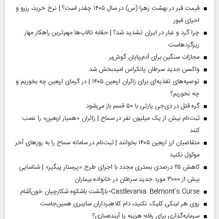
قیمت قبر در بهشت زهرا (س) در سال ۱۴۰۵ چقدر است؟ | نرخ خرید، رزرو و
احیای قبور
چرا گرد و غبار در ایران تشدید شد؟ | حقابه تالاب‌ها مهم‌ترین راهکار مهار
ریزگردهاست
مجازات سنگین برای آدم‌ربایان گوش‌بر
واکسن جدید سرطان پانکراس امیدبخش شد
توصیه‌های تغذیه‌ای برای زائران اربعین ۱۴۰۵ | در گرمای اربعین چه بخوریم و
چه نخوریم؟
گره قتل در دی‌جی پارتی با ۵۰ قسم باز می‌شود
ثبت‌نام بیش از یک میلیون نفر در سماح | زائران «همیار اربعین» را نصب
کنند
متقاضیان ارز اربعین ۱۴۰۵ بخوانند | ثبت‌نام در سامانه سماح را به روز‌های آخر
موکول نکنید
کاهش ۲۵ درصدی بستری مجدد با اجرای طرح «پرستار پیگیر» | شناسایی
بیش از ۳۰۰۰ مورد جدید سرطان در خانواده بیماران
Castlevania: Belmont’s Curse؛ بازگشت باشکوه شکارچیان خون‌آشام
روی هر لینکی کلیک نکنید، دام کلاهبرداران سایبری همین‌جاست
سرمایه‌گذاری برای رفاه؛ هزینه یا آینده‌سازی؟