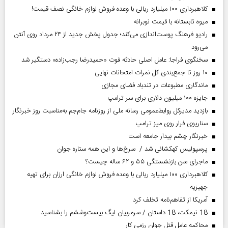
کلاهبرداری ۱۰۰ میلیارد ریالی با وعده فروش لوازم خانگی نصف قیمت!
میوه تابستانه با قیمت نوبرانه
رادیو فرهنگ پوست‌اندازی می‌کند؛ جدول پخش جدید از ۲۴ مرداد روی آنتن
می‌رود
سخنگوی فراجا: عامل اصلی حادثه فوت «حمیدرضا رجب‌زاده» دستگیر شد
۱۰ روز تا جمع‌بندی کل نمرات امتحانات نهایی
ماندگاری مطبوعات در تندباد فضای مجازی
جایزه ۱۰۰ میلیون دلاری برای سر ترامپ
بازدید مدیرکل روابط‌عمومی رسانه ملی از روزنامه جام‌جم به‌مناسبت روز خبرنگار
سناریوی فرار روی میز ترامپ
خبرنگار چشم بیدار جامعه است
پرسپولیس کهکشانی شد / سرخ‌ها و این همه ستاره جوان
ماجرای سن بازنشستگی ۵۵ و ۶۲ ساله چیست؟
کلاهبرداری ۱۰۰ میلیارد ریالی با وعده فروش لوازم خانگی ارزان برای تهیه
جهیزیه
آمریکا از تفاهم‌نامه تخلف کرد
18 نیمکت، 18 داستان / سرمربیان لیگ بیست‌وششم را بشناسید
محاکمه عامل قتل جوان رزمی کار