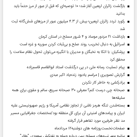
بازگشت زائران اربعین آغاز شد؛ ۱۰ توصیه‌ای که قبل از عبور از مرز حتماً باید
بدانید
رکورد تردد زائران اربعین؛ بیش از ۴.۳ میلیون عبور از مرزهای شش‌گانه ثبت
شد
بازداشت ۲۱ مزدور موساد و ۴ شرور مسلح در استان کرمان
اسرائیل به دنبال تخریب روند صلح و بی‌ثبات کردن سوریه و غزه است
پزشکیان: با اتکا به نخبگان و مدیران با انگیزه می‌توان تحول نظام سلامت را
محقق کرد
پیام تسلیت رسانه ملی در پی درگذشت استاد ابوالقاسم قاسم‌زاده
گزارش تصویری | مراسم یادبود زنده‌یاد اکبر عبدی
برادرکشی به خاطر کار نکردن
صبحانه چی درست کنم؟ معرفی ۳۰ صبحانه سریع، سالم و مقوی برای همه
سلیقه‌ها
بسته‌شدن تنگه هرمز ناشی از تجاوز نظامی آمریکا و رژیم صهیونیستی علیه
ایران و پیامد‌های امنیتی آن برای کل منطقه بود/مختصات جغرافیایی مسیر
مد نظر طرفین، مورد تفاهم قرار گرفته
صفحات‌نخست‌روزنامه ها‌ی دوشنبه‌۱۲ مردادماه
بیانیه مهم نیروهای مسلح یمن درباره حمله به نفتکش سعودی "وفاء"