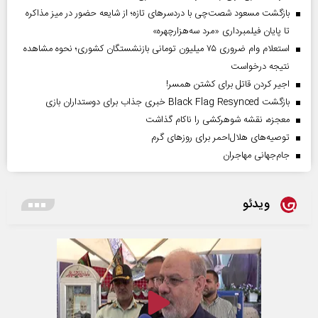
بازگشت مسعود شصت‌چی با دردسر‌های تازه؛ از شایعه حضور در میز مذاکره
تا پایان فیلمبرداری «مرد سه‌هزارچهره»
استعلام وام ضروری ۷۵ میلیون تومانی بازنشستگان کشوری؛ نحوه مشاهده
نتیجه درخواست
اجیر کردن قاتل برای کشتن همسر!
بازگشت Black Flag Resynced خبری جذاب برای دوستداران بازی
معجزه، نقشه شوهرکشی را ناکام گذاشت
توصیه‌های هلال‌احمر برای روز‌های گرم
جام‌جهانی مهاجران
ویدئو