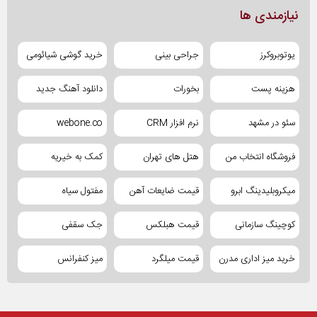
نیازمندی ها
یوتوبروکرز
جراحی بینی
خرید گوشی شیائومی
هزینه پست
بخورات
دانلود آهنگ جدید
سئو در مشهد
نرم افزار CRM
webone.co
فروشگاه انتخاب من
هتل های تهران
کمک به خیریه
میکروبلیدینگ ابرو
قیمت ضایعات آهن
مفتول سیاه
کوچینگ سازمانی
قیمت هبلکس
جک سقفی
خرید میز اداری مدرن
قیمت میلگرد
میز کنفرانس