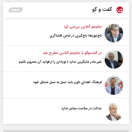
گفت و گو
جام‌جم آنلاین بررسی کرد
باج‌نیوزها؛ باج‌گیری در لباس افشاگری
در گفت‌و‌گو با جام‌جم آنلاین مطرح شد
شیر مادر جایگزین ندارد | نوزادان را از فواید آن محروم نکنیم
فرهنگ اهدای خون باید نسل به نسل منتقل شود
عدالت در سلامت میانبر ندارد