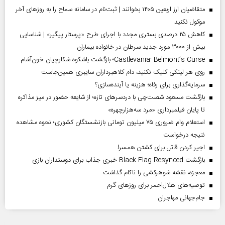
متقاضیان ارز اربعین ۱۴۰۵ بخوانند | ثبت‌نام در سامانه سماح را به روز‌های آخر
موکول نکنید
کاهش ۲۵ درصدی بستری مجدد با اجرای طرح «پرستار پیگیر» | شناسایی
بیش از ۳۰۰۰ مورد جدید سرطان در خانواده بیماران
Castlevania: Belmont’s Curse؛ بازگشت باشکوه شکارچیان خون‌آشام
روی هر لینکی کلیک نکنید، دام کلاهبرداران سایبری همین‌جاست
سرمایه‌گذاری برای رفاه؛ هزینه یا آینده‌سازی؟
بازگشت مسعود شصت‌چی با دردسر‌های تازه؛ از شایعه حضور در میز مذاکره
تا پایان فیلمبرداری «مرد سه‌هزارچهره»
استعلام وام ضروری ۷۵ میلیون تومانی بازنشستگان کشوری؛ نحوه مشاهده
نتیجه درخواست
اجیر کردن قاتل برای کشتن همسر!
بازگشت Black Flag Resynced خبری جذاب برای دوستداران بازی
معجزه، نقشه شوهرکشی را ناکام گذاشت
توصیه‌های هلال‌احمر برای روز‌های گرم
جام‌جهانی مهاجران