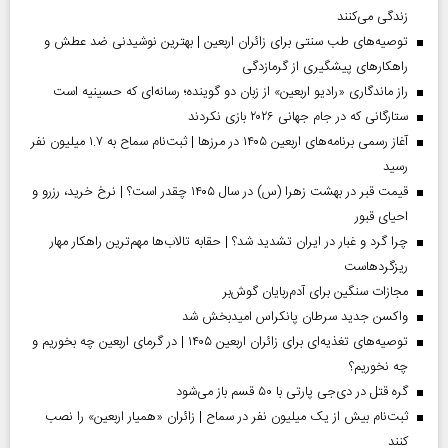
زندگی می‌کنند
توصیه‌های طب سنتی برای زائران اربعین | بهترین نوشیدنی ضد عطش و
راهکارهای پیشگیری از گرمازدگی
راز ماندگاری «رادیو اربعین» از زبان دو گوینده؛ رسانه‌ای که حسینیه است
ستارگانی که در جام جهانی ۲۰۲۶ بازی نکردند
آغاز رسمی برنامه‌های اربعین ۱۴۰۵ در مرز‌ها | ثبت‌نام سماح به ۱.۷ میلیون نفر
رسید
قیمت قبر در بهشت زهرا (س) در سال ۱۴۰۵ چقدر است؟ | نرخ خرید، رزرو و
احیای قبور
چرا گرد و غبار در ایران تشدید شد؟ | حقابه تالاب‌ها مهم‌ترین راهکار مهار
ریزگردهاست
مجازات سنگین برای آدم‌ربایان گوش‌بر
واکسن جدید سرطان پانکراس امیدبخش شد
توصیه‌های تغذیه‌ای برای زائران اربعین ۱۴۰۵ | در گرمای اربعین چه بخوریم و
چه نخوریم؟
گره قتل در دی‌جی پارتی با ۵۰ قسم باز می‌شود
ثبت‌نام بیش از یک میلیون نفر در سماح | زائران «همیار اربعین» را نصب
کنند