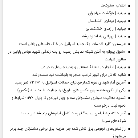
انقلاب استوک‌ها
ببینید | بازگشت مهاجران
ببینید | بیداری آتشفشان
ببینید | رازهای خشکسالی
ببینید | پهپادی به اندازه پشه
عربستان: کلیه اقدامات یک‌جانبه اسرائیل در خاک فلسطین باطل است
«شوق پرواز» به آنتن شبکه نمایش رسید؛ روایت زندگی شهید عباس بابایی در
سالروز شهادت
ببینید | انفجار در منطقۀ صنعتی و بندر«جبل‌علی» در دبی
شائبه تلاش برای ترور ترامپ منجر به بازداشت فرد مسلح شد
آخرین آمار شهدای غزه؛ شمار قربانیان حملات اسرائیل به ۷۳۳۸۱ نفر رسید
یکی از تکان‌دهنده‌ترین عکس‌های تاریخ؛ رد جنایت تا ابد ماند (عکس)
تمدید معافیت سربازی مشمولان سه و چهار فرزندی تا پایان ۱۴۰۷؛ شرایط و
نحوه ثبت درخواست
آخر هفته چه فیلمی ببینیم؟ فهرست کامل فیلم‌های پنجشنبه و جمعه
شبکه‌های سیما
راز قبض‌های نجومی برق فاش شد؛ چرا هزینه برق برخی مشترکان چند برابر
می‌شود؟