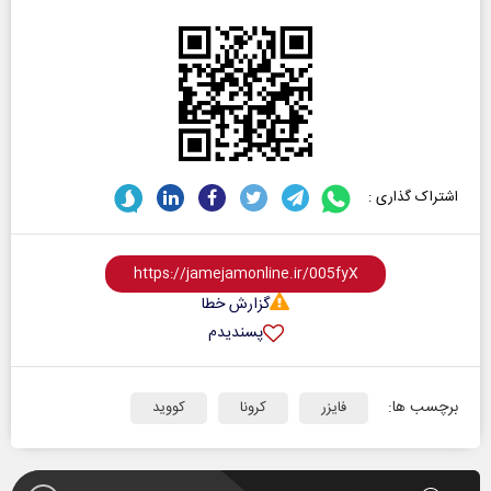
اشتراک گذاری :
گزارش خطا
پسندیدم
برچسب ها:
فایزر
کرونا
کووید