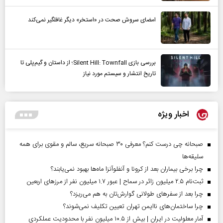
امضای سروش صحت در «استخر» دیگر غافلگیر نمی‌کند
بررسی بازی Silent Hill: Townfall؛ از داستان و گیم‌پلی تا
تاریخ انتشار و سیستم مورد نیاز
اخبار ویژه
صبحانه چی درست کنم؟ معرفی ۳۰ صبحانه سریع، سالم و مقوی برای همه
سلیقه‌ها
چرا برخی بیماران بعد از کرونا و آنفلوآنزا ماه‌ها بهبود نمی‌یابند؟
ثبت‌نام ۲.۵ میلیون زائر در سماح | عبور ۱.۷ میلیون نفر از مرز‌های اربعین
چرا بعد از سفرهای طولانی گوارش‌تان به هم می‌ریزد؟
چرا ساختمان‌های ناایمن تهران تعیین تکلیف نمی‌شوند؟
آمار معلولیت در ایران | بیش از ۱۰.۵ میلیون نفر با محدودیت عملکردی