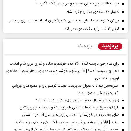
مراقب باشید این بیماری عجیب و غریب را از کنه نگیرید!
خاوران؛ گمشده‌ای در تاریخ کرمانشاه
فروش خیره‌کننده داستان اسباب‌بازی ۵؛ بزرگ‌ترین افتتاحیه سال برای پیکسار
کتابی که شما را به مکث دعوت می‌کند
پربازدید
پربحث
برای شام چی درست کنم؟ | ۲۵ ایده خوشمزه، ساده و فوری برای شام امشب
ناهار چی درست کنم؟ | ۲۰ پیشنهاد خوشمزه و ساده برای ناهار امروز + غذاهای
فوری و اقتصادی
امیرحسین بهداد به عنوان سرپرست هیئت کوهنوردی و صعودهای ورزشی
آذربایجان شرقی منصوب شد
زمان پخش سریال «ماه عسل» با بازی اکبر عبدی اعلام شد
طرز تهیه مرغ و سبزیجات تابه‌ای با برنج؛ یک وعده سالم و پرپروتئین
دمای ۵۰ درجه در خوزستان | احتمال بارش‌های سیل‌آسا در ۳ استان
ببینید | آزارگر زنان به خبرنگار جام جم: در حالت عادی نبودم، مرا ببخشید
قصه سریال رویای نیمه شب اختلاف شیعه و سنی نیست/ از روند اجرای