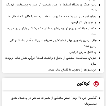
پایان همکاری باشگاه استقلال با رامین رضاییان / رامین به پرسپولیس نزدیک
شد؟
رویای تیم ملی، زیر آوار مدرسه / روایت دختر ژیمناستیک‌کاری که آسمانی شد
ایرانیان پای کار اربعین
هشدار هواشناسی برای تهران؛ وزش باد شدید، گردوخاک و بارش باران در راه
است
وقتی رامین رضاییان بهتر از خودش را نمی‌تواند ببیند / آسانی باعث جدایی
رامین شد؟
رد قاطع سازش در لبنان
«رویای نیمه‌شب» تلفیقی از تخیل و واقعیت است/ بزرگی نقش برایم اولویت
ندارد
این میوه‌ها را بخورید تا قلبتان سالم بماند
گوناگون
گلکسی اس ۲۷ اولترا؛ پیش‌نمایشی از تغییرات بنیادین در پرچمدار بعدی
سامسونگ