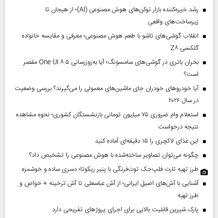
رشد خیره‌کننده بازار توکن‌های هوش مصنوعی (AI)؛ از هیجان تا
زیرساخت‌های واقعی
انقلاب گوشی‌های تاشو‌ با طعم هوش مصنوعی؛ معرفی و مقایسه خانواده
گلکسی Z۸
بحران باتری در گوشی‌های سامسونگ؛ آیا به‌روزرسانی One UI ۸.۵ مقصر
است؟
آیا خودروهای خودران جای ماشین‌های معمولی را می‌گیرند؟ بررسی وضعیت
در سال ۲۰۲۶
استعلام وام ضروری ۷۵ میلیون تومانی بازنشستگان کشوری؛ نحوه مشاهده
نتیجه درخواست
این غذای لاکچری را ۱۵ دقیقه‌ای آماده کنید
چگونه می‌توان تصاویر ساخته‌شده با هوش مصنوعی را تشخیص داد؟
طرز تهیه تارت فلپ‌جک توت‌فرنگی با پنیر ریکوتا؛ دسری ساده و خوشمزه
آشنایی با آش‌های اصیل ایرانی؛ از آش عباسعلی تا آش ترخینه + خواص و
طرز تهیه
پارک شیرین قابلیت‌ بالایی برای اجرای پروژهای تفریحی دارد