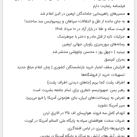
فیلمنامه رضایت دارم
مسیر‌های راهپیمایی جاماندگان اربعین در البرز اعلام شد
به جای مانده از نقل و انتقالات؛ سپاهان و پرسپولیس سد ساختند!
قیمت سکه و طلا در بازار آزاد در ۱۰ مرداد ۱۴۰۵
جزئیات تازه از قتل مادر و دختر با جوهرنمک
رسانه‌های برون‌مرزی راویان جهانی اربعین
ببینید | «چهل روز » محسن چاووشی منتشر شد
بحران کم‌عمق
افزایش سقف اعتبار خرید بازنشستگان کشوری | زمان اعلام مبلغ جدید
تسهیلات خرید از فروشگاه‌ها
اطراف رشت کجا بریم (جاهای دیدنی اطراف رشت)
رهبر یمن: صهیونیسم خطری برای تمام جامعه بشریت است
تعرض به زیرساخت‌های ایران، بنای هژمونی آمریکا را فرو می‌ریزد
سپر آمریکا نشوید
انهدام کامل سه فروند هواپیمای اف ۳۵ در الازرق اردن
ضربات سخت هوافضای سپاه به پایگاه علی السالم آمریکا در کویت
باج‌نیوزها؛ باج‌گیری در لباس افشاگری
یورش آرش‌های ارتش به مراکز و پایگاه‌ آمریکا در بحرین