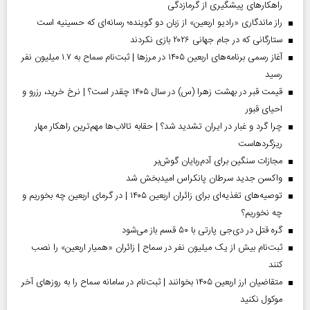
راهکارهای پیشگیری از گرمازدگی
راز ماندگاری «رادیو اربعین» از زبان دو گوینده؛ رسانه‌ای که حسینیه است
ستارگانی که در جام جهانی ۲۰۲۶ بازی نکردند
آغاز رسمی برنامه‌های اربعین ۱۴۰۵ در مرز‌ها | ثبت‌نام سماح به ۱.۷ میلیون نفر
رسید
قیمت قبر در بهشت زهرا (س) در سال ۱۴۰۵ چقدر است؟ | نرخ خرید، رزرو و
احیای قبور
چرا گرد و غبار در ایران تشدید شد؟ | حقابه تالاب‌ها مهم‌ترین راهکار مهار
ریزگردهاست
مجازات سنگین برای آدم‌ربایان گوش‌بر
واکسن جدید سرطان پانکراس امیدبخش شد
توصیه‌های تغذیه‌ای برای زائران اربعین ۱۴۰۵ | در گرمای اربعین چه بخوریم و
چه نخوریم؟
گره قتل در دی‌جی پارتی با ۵۰ قسم باز می‌شود
ثبت‌نام بیش از یک میلیون نفر در سماح | زائران «همیار اربعین» را نصب
کنند
متقاضیان ارز اربعین ۱۴۰۵ بخوانند | ثبت‌نام در سامانه سماح را به روز‌های آخر
موکول نکنید