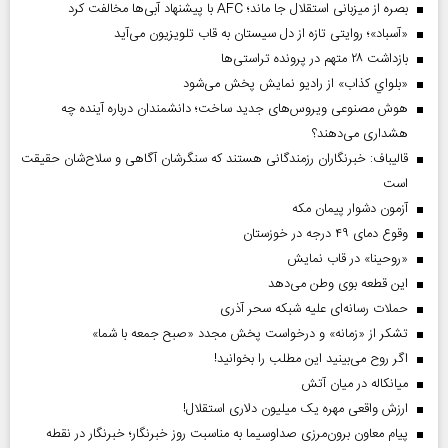
بصره از میزبانی استقلال جا ماند؛ AFC با پیشنهاد آبی‌ها مخالفت کرد
«آسباد»؛ روایتی تازه از دل سیستان به قاب تلویزیون می‌آید
بازداشت ۲۸ متهم در پرونده تراستی‌ها
«بلواي کذاب» از رادیو نمایش پخش می‌شود
هوش مصنوعی ویروس‌های جدید ساخت؛ دانشمندان درباره آینده چه
هشداری می‌دهند؟
قالیباف: خبرنگاران رزمندگانی هستند که سنگرشان آگاهی و سلاح‌شان حقیقت
است
آزمون دشوار پیمان مکه
وقوع دمای ۴۹ درجه در خوزستان
«روحینا» در قاب نمایش
این قطعه بوی وطن می‌دهد
حملات رسانه‌ای علیه شبکه سحر آذری
تشکر از «زمانه» و درخواست پخش مجدد «صبح جمعه با شما»
اگر روح می‌بینید این مطلب را بخوانید!
میانکاله در میان آتش
ارزش واقعی مهره یک میلیون دلاری استقلال!
پیام معاون برون‌مرزی صداوسیما به مناسبت روز خبرنگار؛ خبرنگار در نقطه