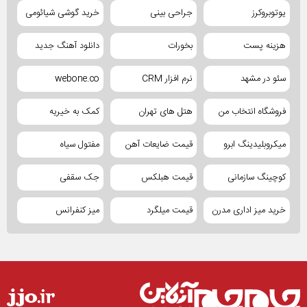
یوتوبروکرز
جراحی بینی
خرید گوشی شیائومی
هزینه پست
بخورات
دانلود آهنگ جدید
سئو در مشهد
نرم افزار CRM
webone.co
فروشگاه انتخاب من
هتل های تهران
کمک به خیریه
میکروبلیدینگ ابرو
قیمت ضایعات آهن
مفتول سیاه
کوچینگ سازمانی
قیمت هبلکس
جک سقفی
خرید میز اداری مدرن
قیمت میلگرد
میز کنفرانس