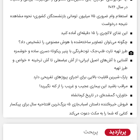
در سال ۲۰۲۶
استعلام وام ضروری ۷۵ میلیون تومانی بازنشستگان کشوری؛ نحوه مشاهده
نتیجه درخواست
این غذای لاکچری را ۱۵ دقیقه‌ای آماده کنید
چگونه می‌توان تصاویر ساخته‌شده با هوش مصنوعی را تشخیص داد؟
طرز تهیه تارت فلپ‌جک توت‌فرنگی با پنیر ریکوتا؛ دسری ساده و خوشمزه
آشنایی با آش‌های اصیل ایرانی؛ از آش عباسعلی تا آش ترخینه + خواص و
طرز تهیه
پارک شیرین قابلیت‌ بالایی برای اجرای پروژهای تفریحی دارد
مراقب باشید این بیماری عجیب و غریب را از کنه نگیرید!
خاوران؛ گمشده‌ای در تاریخ کرمانشاه
فروش خیره‌کننده داستان اسباب‌بازی ۵؛ بزرگ‌ترین افتتاحیه سال برای پیکسار
کتابی که شما را به مکث دعوت می‌کند
پربازدید
پربحث