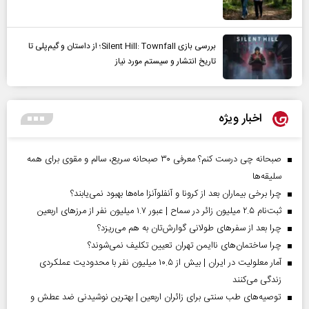
بررسی بازی Silent Hill: Townfall؛ از داستان و گیم‌پلی تا
تاریخ انتشار و سیستم مورد نیاز
اخبار ویژه
صبحانه چی درست کنم؟ معرفی ۳۰ صبحانه سریع، سالم و مقوی برای همه
سلیقه‌ها
چرا برخی بیماران بعد از کرونا و آنفلوآنزا ماه‌ها بهبود نمی‌یابند؟
ثبت‌نام ۲.۵ میلیون زائر در سماح | عبور ۱.۷ میلیون نفر از مرز‌های اربعین
چرا بعد از سفرهای طولانی گوارش‌تان به هم می‌ریزد؟
چرا ساختمان‌های ناایمن تهران تعیین تکلیف نمی‌شوند؟
آمار معلولیت در ایران | بیش از ۱۰.۵ میلیون نفر با محدودیت عملکردی
زندگی می‌کنند
توصیه‌های طب سنتی برای زائران اربعین | بهترین نوشیدنی ضد عطش و