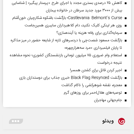
کاهش ۲۵ درصدی بستری مجدد با اجرای طرح «پرستار پیگیر» | شناسایی
بیش از ۳۰۰۰ مورد جدید سرطان در خانواده بیماران
Castlevania: Belmont’s Curse؛ بازگشت باشکوه شکارچیان خون‌آشام
روی هر لینکی کلیک نکنید، دام کلاهبرداران سایبری همین‌جاست
سرمایه‌گذاری برای رفاه؛ هزینه یا آینده‌سازی؟
بازگشت مسعود شصت‌چی با دردسر‌های تازه؛ از شایعه حضور در میز مذاکره
تا پایان فیلمبرداری «مرد سه‌هزارچهره»
استعلام وام ضروری ۷۵ میلیون تومانی بازنشستگان کشوری؛ نحوه مشاهده
نتیجه درخواست
اجیر کردن قاتل برای کشتن همسر!
بازگشت Black Flag Resynced خبری جذاب برای دوستداران بازی
معجزه، نقشه شوهرکشی را ناکام گذاشت
توصیه‌های هلال‌احمر برای روز‌های گرم
جام‌جهانی مهاجران
ویدئو