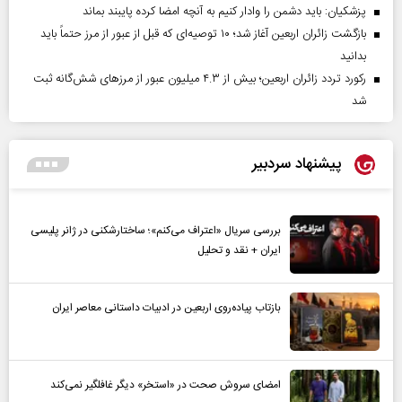
پزشکیان: باید دشمن را وادار کنیم به آنچه امضا کرده پایبند بماند
بازگشت زائران اربعین آغاز شد؛ ۱۰ توصیه‌ای که قبل از عبور از مرز حتماً باید
بدانید
رکورد تردد زائران اربعین؛ بیش از ۴.۳ میلیون عبور از مرزهای شش‌گانه ثبت
شد
پیشنهاد سردبیر
بررسی سریال «اعتراف می‌کنم»؛ ساختارشکنی در ژانر پلیسی
ایران + نقد و تحلیل
بازتاب پیاده‌روی اربعین در ادبیات داستانی معاصر ایران
امضای سروش صحت در «استخر» دیگر غافلگیر نمی‌کند