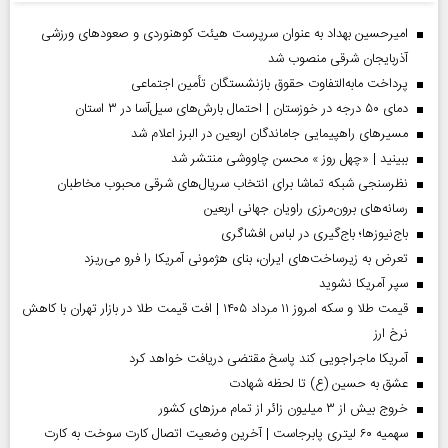
امیرحسین بهداد به عنوان سرپرست هیئت کوهنوردی و صعودهای ورزشی
آذربایجان شرقی منصوب شد
پرداخت مابه‌التفاوت حقوق بازنشستگان تأمین اجتماعی
دمای ۵۰ درجه در خوزستان | احتمال بارش‌های سیل‌آسا در ۳ استان
مسیر‌های راهپیمایی جاماندگان اربعین در البرز اعلام شد
ببینید | «چهل روز » محسن چاووشی منتشر شد
نظرسنجی شبکه تماشا برای انتخاب سریال‌های شرقی محبوب مخاطبان
رسانه‌های برون‌مرزی راویان جهانی اربعین
باج‌نیوزها؛ باج‌گیری در لباس افشاگری
تعرض به زیرساخت‌های ایران، بنای هژمونی آمریکا را فرو می‌ریزد
سپر آمریکا نشوید
قیمت طلا و سکه امروز ۱۱ مرداد ۱۴۰۵ | افت قیمت طلا در بازار تهران با کاهش
نرخ ارز
آمریکا ماجراجویی کند پاسخ مقتضی دریافت خواهد کرد
عشق به حسین (ع) تا لحظه شهادت
خروج بیش از ۳ میلیون زائر از تمام مرز‌های کشور
سهمیه ۶۰ لیتری پابرجاست | آخرین وضعیت اتصال کارت سوخت به کارت