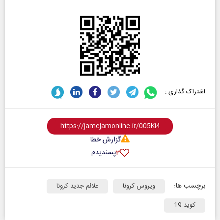
اشتراک گذاری :
گزارش خطا
پسندیدم
۳
برچسب ها:
ویروس کرونا
علائم جدید کرونا
کوید 19