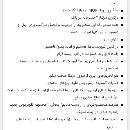
بانکی
رهگیری پهپاد MQ9 بر فراز تنگه هرمز
درگیری مرگبار ۲ پسرخاله در پارک
همه مردمی که این سختی‌ها را می‌بینند و تحمل می‌کنند، برای ایران و
کشورشان این کاررا انجام می‌دهند
‌زائران سبز
در کمین تروریست‌ها هستیم و آماده پاسخ قاطعیم
پاسخ قانون به خشونت در قاب اینستاگرام
آخر هفته چه فیلمی ببینیم؟ فهرست کامل فیلم‌های پنجشنبه و جمعه
شبکه‌های سیما
لغو تحریم‌های ایران از سوی آمریکا صحت ندارد
عملیات گسترده ارتش یمن علیه نیروهای سعودی
ویژه‌برنامه‌های اربعین شبکه‌های سیما اعلام شد؛ از ارتباط زنده با کربلا تا روایت
بزرگ‌ترین اجتماع معنوی جهان
هنرمند منحصر‌به‌فردی را از دست دادیم/ پخش ۲ مجموعه تلویزیونی جدید
زنده‌یاد عبدی در آینده نزدیک
اربعین ۱۴۰۵ در قاب صدا؛ روایت بزرگ‌ترین اجتماع شیعیان از شبکه‌های
رادیویی