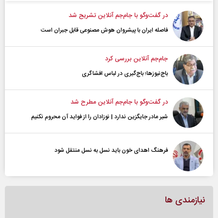
در گفت‌و‌گو با جام‌جم آنلاین تشریح شد
فاصله ایران با پیشرو‌ان هوش مصنوعی قابل جبران است
جام‌جم آنلاین بررسی کرد
باج‌نیوزها؛ باج‌گیری در لباس افشاگری
در گفت‌و‌گو با جام‌جم آنلاین مطرح شد
شیر مادر جایگزین ندارد | نوزادان را از فواید آن محروم نکنیم
فرهنگ اهدای خون باید نسل به نسل منتقل شود
نیازمندی ها