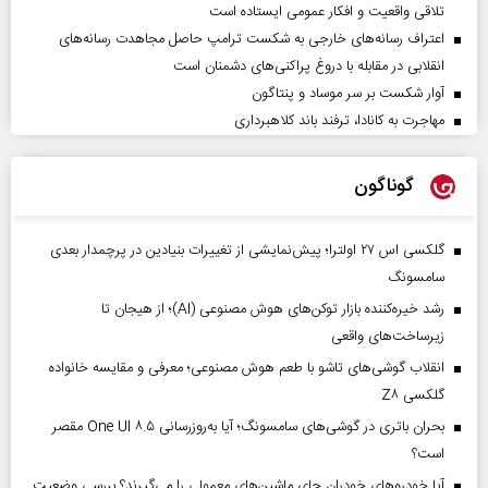
تلاقی واقعیت و افکار عمومی ایستاده است
اعتراف رسانه‌های خارجی به شکست ترامپ حاصل مجاهدت رسانه‌های
انقلابی در مقابله با دروغ پراکنی‌های دشمنان است
آوار شکست بر سر موساد و پنتاگون
مهاجرت به کانادا، ترفند باند کلاهبرداری
گوناگون
گلکسی اس ۲۷ اولترا؛ پیش‌نمایشی از تغییرات بنیادین در پرچمدار بعدی
سامسونگ
رشد خیره‌کننده بازار توکن‌های هوش مصنوعی (AI)؛ از هیجان تا
زیرساخت‌های واقعی
انقلاب گوشی‌های تاشو‌ با طعم هوش مصنوعی؛ معرفی و مقایسه خانواده
گلکسی Z۸
بحران باتری در گوشی‌های سامسونگ؛ آیا به‌روزرسانی One UI ۸.۵ مقصر
است؟
آیا خودروهای خودران جای ماشین‌های معمولی را می‌گیرند؟ بررسی وضعیت