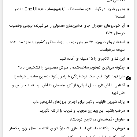
گلکسی Z۸
بحران باتری در گوشی‌های سامسونگ؛ آیا به‌روزرسانی One UI ۸.۵ مقصر
است؟
آیا خودروهای خودران جای ماشین‌های معمولی را می‌گیرند؟ بررسی وضعیت
در سال ۲۰۲۶
استعلام وام ضروری ۷۵ میلیون تومانی بازنشستگان کشوری؛ نحوه مشاهده
نتیجه درخواست
این غذای لاکچری را ۱۵ دقیقه‌ای آماده کنید
چگونه می‌توان تصاویر ساخته‌شده با هوش مصنوعی را تشخیص داد؟
طرز تهیه تارت فلپ‌جک توت‌فرنگی با پنیر ریکوتا؛ دسری ساده و خوشمزه
آشنایی با آش‌های اصیل ایرانی؛ از آش عباسعلی تا آش ترخینه + خواص و
طرز تهیه
پارک شیرین قابلیت‌ بالایی برای اجرای پروژهای تفریحی دارد
مراقب باشید این بیماری عجیب و غریب را از کنه نگیرید!
خاوران؛ گمشده‌ای در تاریخ کرمانشاه
فروش خیره‌کننده داستان اسباب‌بازی ۵؛ بزرگ‌ترین افتتاحیه سال برای پیکسار