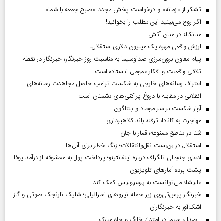
تشکر از «زمانه» و درخواست پخش مجدد «صبح جمعه با شما»
اگر روح می‌بینید این مطلب را بخوانید!
میانکاله در میان آتش
ارزش واقعی مهره یک میلیون دلاری استقلال!
پیام معاون برون‌مرزی صداوسیما به مناسبت روز خبرنگار؛ خبرنگار در نقطه
تلاقی واقعیت و افکار عمومی ایستاده است
اعتراف رسانه‌های خارجی به شکست ترامپ حاصل مجاهدت رسانه‌های
انقلابی در مقابله با دروغ پراکنی‌های دشمنان است
آوار شکست بر سر موساد و پنتاگون
مهاجرت به کانادا، ترفند باند کلاهبرداری
شنا در مناطق ممنوعه؛ قمار با جان
استقلال در بن‌بست نقل‌وانتقالات؛ زنگ خطر برای آبی‌ها
ادعای جنجالی تلگراف درباره اینفانتینو؛ پرداخت پول به معشوقه از درآمد یوفا
پشت پرده آمارهای تلویزیون
عالیشاه می‌توانست به پرسپولیس کمک کند
خبرنگار پرس‌تی‌وی زیر حمله نیروهای اسرائیلی؛ شلیک نارنجک صوتی و گاز
اشک‌آور به خبرنگاران
صدا و سیما در امتداد خارگ و چاه مبارک