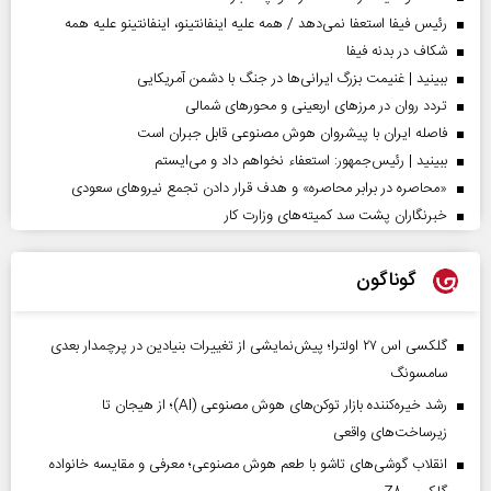
رئیس فیفا استعفا نمی‌دهد / همه علیه اینفانتینو، اینفانتینو علیه همه
شکاف در بدنه فیفا
ببینید | غنیمت بزرگ ایرانی‌ها در جنگ با دشمن آمریکایی
تردد روان در مرزهای اربعینی و محورهای شمالی
فاصله ایران با پیشرو‌ان هوش مصنوعی قابل جبران است
ببینید | رئیس‌جمهور: استعفاء نخواهم داد و می‌ایستم
«محاصره در برابر محاصره» و هدف قرار دادن تجمع نیروهای سعودی
خبرنگاران پشت سد کمیته‌های وزارت کار
گوناگون
گلکسی اس ۲۷ اولترا؛ پیش‌نمایشی از تغییرات بنیادین در پرچمدار بعدی
سامسونگ
رشد خیره‌کننده بازار توکن‌های هوش مصنوعی (AI)؛ از هیجان تا
زیرساخت‌های واقعی
انقلاب گوشی‌های تاشو‌ با طعم هوش مصنوعی؛ معرفی و مقایسه خانواده