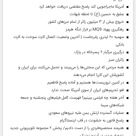
آمریکا ماجراجویی کند پاسخ مقتضی دریافت خواهد کرد
عشق به حسین (ع) تا لحظه شهادت
خروج بیش از ۳ میلیون زائر از تمام مرز‌های کشور
رهگیری پهپاد MQ9 بر فراز تنگه هرمز
سهمیه ۶۰ لیتری پابرجاست | آخرین وضعیت اتصال کارت سوخت به کارت
بانکی
درگیری مرگبار ۲ پسرخاله در پارک
‌زائران سبز
همه مردمی که این سختی‌ها را می‌بینند و تحمل می‌کنند، برای ایران و
کشورشان این کاررا انجام می‌دهند
در کمین تروریست‌ها هستیم و آماده پاسخ قاطعیم
لغو تحریم‌های ایران از سوی آمریکا صحت ندارد
آخر هفته چه فیلمی ببینیم؟ فهرست کامل فیلم‌های پنجشنبه و جمعه
شبکه‌های سیما
عملیات گسترده ارتش یمن علیه نیروهای سعودی
پاسخ قانون به خشونت در قاب اینستاگرام
هنرمند منحصر‌به‌فردی را از دست دادیم/ پخش ۲ مجموعه تلویزیونی جدید
زنده‌یاد عبدی در آینده نزدیک