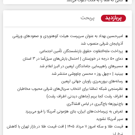
کتابی که شما را به مکث دعوت می‌کند
پربازدید
پربحث
امیرحسین بهداد به عنوان سرپرست هیئت کوهنوردی و صعودهای ورزشی
آذربایجان شرقی منصوب شد
پرداخت مابه‌التفاوت حقوق بازنشستگان تأمین اجتماعی
دمای ۵۰ درجه در خوزستان | احتمال بارش‌های سیل‌آسا در ۳ استان
مسیر‌های راهپیمایی جاماندگان اربعین در البرز اعلام شد
ببینید | «چهل روز » محسن چاووشی منتشر شد
رسانه‌های برون‌مرزی راویان جهانی اربعین
نظرسنجی شبکه تماشا برای انتخاب سریال‌های شرقی محبوب مخاطبان
اطراف رشت کجا بریم (جاهای دیدنی اطراف رشت)
باج‌نیوزها؛ باج‌گیری در لباس افشاگری
تعرض به زیرساخت‌های ایران، بنای هژمونی آمریکا را فرو می‌ریزد
سپر آمریکا نشوید
قیمت طلا و سکه امروز ۱۱ مرداد ۱۴۰۵ | افت قیمت طلا در بازار تهران با کاهش
نرخ ارز