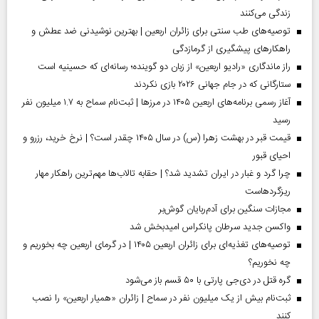
زندگی می‌کنند
توصیه‌های طب سنتی برای زائران اربعین | بهترین نوشیدنی ضد عطش و
راهکارهای پیشگیری از گرمازدگی
راز ماندگاری «رادیو اربعین» از زبان دو گوینده؛ رسانه‌ای که حسینیه است
ستارگانی که در جام جهانی ۲۰۲۶ بازی نکردند
آغاز رسمی برنامه‌های اربعین ۱۴۰۵ در مرز‌ها | ثبت‌نام سماح به ۱.۷ میلیون نفر
رسید
قیمت قبر در بهشت زهرا (س) در سال ۱۴۰۵ چقدر است؟ | نرخ خرید، رزرو و
احیای قبور
چرا گرد و غبار در ایران تشدید شد؟ | حقابه تالاب‌ها مهم‌ترین راهکار مهار
ریزگردهاست
مجازات سنگین برای آدم‌ربایان گوش‌بر
واکسن جدید سرطان پانکراس امیدبخش شد
توصیه‌های تغذیه‌ای برای زائران اربعین ۱۴۰۵ | در گرمای اربعین چه بخوریم و
چه نخوریم؟
گره قتل در دی‌جی پارتی با ۵۰ قسم باز می‌شود
ثبت‌نام بیش از یک میلیون نفر در سماح | زائران «همیار اربعین» را نصب
کنند