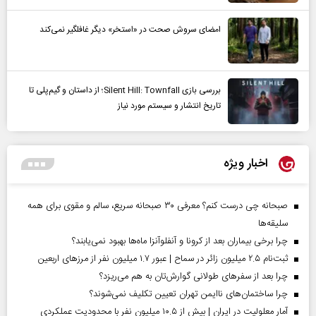
امضای سروش صحت در «استخر» دیگر غافلگیر نمی‌کند
بررسی بازی Silent Hill: Townfall؛ از داستان و گیم‌پلی تا
تاریخ انتشار و سیستم مورد نیاز
اخبار ویژه
صبحانه چی درست کنم؟ معرفی ۳۰ صبحانه سریع، سالم و مقوی برای همه
سلیقه‌ها
چرا برخی بیماران بعد از کرونا و آنفلوآنزا ماه‌ها بهبود نمی‌یابند؟
ثبت‌نام ۲.۵ میلیون زائر در سماح | عبور ۱.۷ میلیون نفر از مرز‌های اربعین
چرا بعد از سفرهای طولانی گوارش‌تان به هم می‌ریزد؟
چرا ساختمان‌های ناایمن تهران تعیین تکلیف نمی‌شوند؟
آمار معلولیت در ایران | بیش از ۱۰.۵ میلیون نفر با محدودیت عملکردی