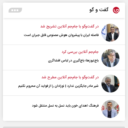
گفت و گو
در گفت‌و‌گو با جام‌جم آنلاین تشریح شد
فاصله ایران با پیشرو‌ان هوش مصنوعی قابل جبران است
جام‌جم آنلاین بررسی کرد
باج‌نیوزها؛ باج‌گیری در لباس افشاگری
در گفت‌و‌گو با جام‌جم آنلاین مطرح شد
شیر مادر جایگزین ندارد | نوزادان را از فواید آن محروم نکنیم
فرهنگ اهدای خون باید نسل به نسل منتقل شود