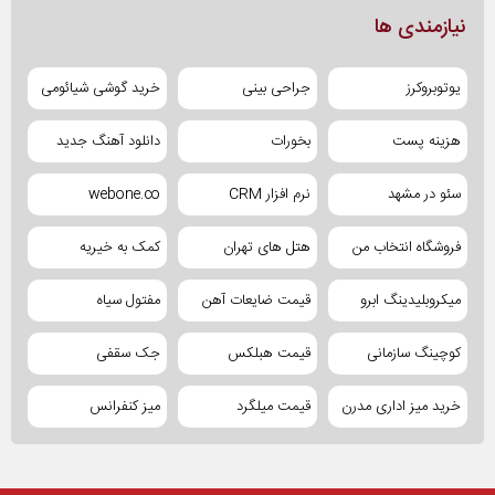
نیازمندی ها
یوتوبروکرز
جراحی بینی
خرید گوشی شیائومی
هزینه پست
بخورات
دانلود آهنگ جدید
سئو در مشهد
نرم افزار CRM
webone.co
فروشگاه انتخاب من
هتل های تهران
کمک به خیریه
میکروبلیدینگ ابرو
قیمت ضایعات آهن
مفتول سیاه
کوچینگ سازمانی
قیمت هبلکس
جک سقفی
خرید میز اداری مدرن
قیمت میلگرد
میز کنفرانس