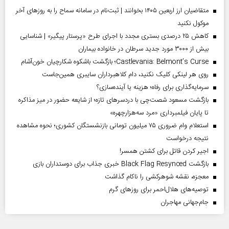
متقاضیان ارز اربعین ۱۴۰۵ بخوانند | ثبت‌نام در سامانه سماح را به روز‌های آخر
موکول نکنید
کاهش ۲۵ درصدی بستری مجدد با اجرای طرح «پرستار پیگیر» | شناسایی
بیش از ۳۰۰۰ مورد جدید سرطان در خانواده بیماران
Castlevania: Belmont’s Curse؛ بازگشت باشکوه شکارچیان خون‌آشام
روی هر لینکی کلیک نکنید، دام کلاهبرداران سایبری همین‌جاست
سرمایه‌گذاری برای رفاه؛ هزینه یا آینده‌سازی؟
بازگشت مسعود شصت‌چی با دردسر‌های تازه؛ از شایعه حضور در میز مذاکره
تا پایان فیلمبرداری «مرد سه‌هزارچهره»
استعلام وام ضروری ۷۵ میلیون تومانی بازنشستگان کشوری؛ نحوه مشاهده
نتیجه درخواست
اجیر کردن قاتل برای کشتن همسر!
بازگشت Black Flag Resynced خبری جذاب برای دوستداران بازی
معجزه، نقشه شوهرکشی را ناکام گذاشت
توصیه‌های هلال‌احمر برای روز‌های گرم
جام‌جهانی مهاجران