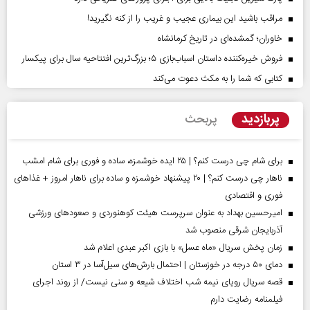
مراقب باشید این بیماری عجیب و غریب را از کنه نگیرید!
خاوران؛ گمشده‌ای در تاریخ کرمانشاه
فروش خیره‌کننده داستان اسباب‌بازی ۵؛ بزرگ‌ترین افتتاحیه سال برای پیکسار
کتابی که شما را به مکث دعوت می‌کند
پربازدید
پربحث
برای شام چی درست کنم؟ | ۲۵ ایده خوشمزه، ساده و فوری برای شام امشب
ناهار چی درست کنم؟ | ۲۰ پیشنهاد خوشمزه و ساده برای ناهار امروز + غذاهای
فوری و اقتصادی
امیرحسین بهداد به عنوان سرپرست هیئت کوهنوردی و صعودهای ورزشی
آذربایجان شرقی منصوب شد
زمان پخش سریال «ماه عسل» با بازی اکبر عبدی اعلام شد
دمای ۵۰ درجه در خوزستان | احتمال بارش‌های سیل‌آسا در ۳ استان
قصه سریال رویای نیمه شب اختلاف شیعه و سنی نیست/ از روند اجرای
فیلمنامه رضایت دارم