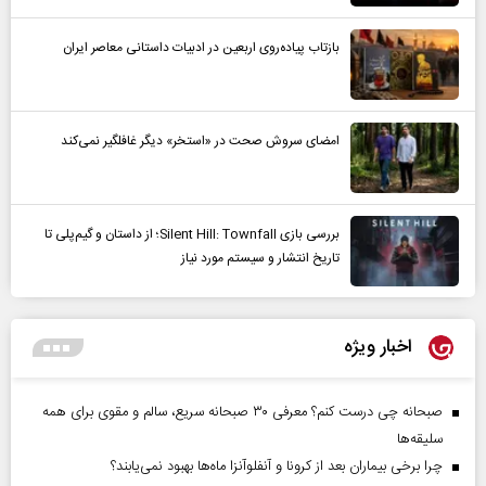
بازتاب پیاده‌روی اربعین در ادبیات داستانی معاصر ایران
امضای سروش صحت در «استخر» دیگر غافلگیر نمی‌کند
بررسی بازی Silent Hill: Townfall؛ از داستان و گیم‌پلی تا
تاریخ انتشار و سیستم مورد نیاز
اخبار ویژه
صبحانه چی درست کنم؟ معرفی ۳۰ صبحانه سریع، سالم و مقوی برای همه
سلیقه‌ها
چرا برخی بیماران بعد از کرونا و آنفلوآنزا ماه‌ها بهبود نمی‌یابند؟