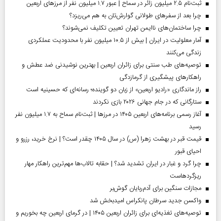
ثبت‌نام ۲.۵ میلیون زائر در سماح | عبور ۱.۷ میلیون نفر از مرز‌های اربعین
چرا بعد از سفرهای طولانی گوارش‌تان به هم می‌ریزد؟
چرا ساختمان‌های ناایمن تهران تعیین تکلیف نمی‌شوند؟
آمار معلولیت در ایران | بیش از ۱۰.۵ میلیون نفر با محدودیت عملکردی
زندگی می‌کنند
توصیه‌های طب سنتی برای زائران اربعین | بهترین نوشیدنی ضد عطش و
راهکارهای پیشگیری از گرمازدگی
راز ماندگاری «رادیو اربعین» از زبان دو گوینده؛ رسانه‌ای که حسینیه است
ستارگانی که در جام جهانی ۲۰۲۶ بازی نکردند
آغاز رسمی برنامه‌های اربعین ۱۴۰۵ در مرز‌ها | ثبت‌نام سماح به ۱.۷ میلیون نفر
رسید
قیمت قبر در بهشت زهرا (س) در سال ۱۴۰۵ چقدر است؟ | نرخ خرید، رزرو و
احیای قبور
چرا گرد و غبار در ایران تشدید شد؟ | حقابه تالاب‌ها مهم‌ترین راهکار مهار
ریزگردهاست
مجازات سنگین برای آدم‌ربایان گوش‌بر
واکسن جدید سرطان پانکراس امیدبخش شد
توصیه‌های تغذیه‌ای برای زائران اربعین ۱۴۰۵ | در گرمای اربعین چه بخوریم و