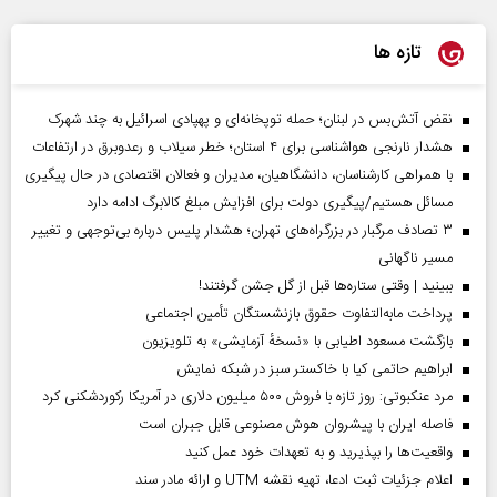
تازه ها
نقض آتش‌بس در لبنان؛ حمله توپخانه‌ای و پهپادی اسرائیل به چند شهرک
هشدار نارنجی هواشناسی برای ۴ استان؛ خطر سیلاب و رعدوبرق در ارتفاعات
با همراهی کارشناسان، دانشگاهیان، مدیران و فعالان اقتصادی در حال پیگیری
مسائل هستیم/پیگیری دولت برای افزایش مبلغ کالابرگ ادامه دارد
۳ تصادف مرگبار در بزرگراه‌های تهران؛ هشدار پلیس درباره بی‌توجهی و تغییر
مسیر ناگهانی
ببینید | وقتی ستاره‌ها قبل از گل جشن گرفتند!
پرداخت مابه‌التفاوت حقوق بازنشستگان تأمین اجتماعی
بازگشت مسعود اطیابی با «نسخهٔ آزمایشی» به تلویزیون
ابراهیم حاتمی کیا با خاکستر سبز در شبکه نمایش
مرد عنکبوتی: روز تازه با فروش ۵۰۰ میلیون دلاری در آمریکا رکوردشکنی کرد
فاصله ایران با پیشرو‌ان هوش مصنوعی قابل جبران است
واقعیت‌ها را بپذیرید و به تعهدات خود عمل کنید
اعلام جزئیات ثبت ادعا، تهیه نقشه UTM و ارائه مادر سند