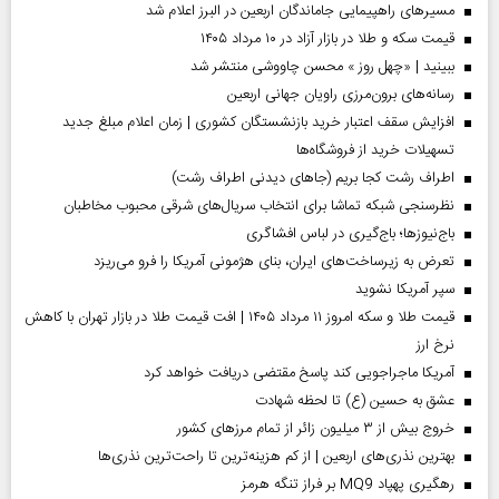
مسیر‌های راهپیمایی جاماندگان اربعین در البرز اعلام شد
قیمت سکه و طلا در بازار آزاد در ۱۰ مرداد ۱۴۰۵
ببینید | «چهل روز » محسن چاووشی منتشر شد
رسانه‌های برون‌مرزی راویان جهانی اربعین
افزایش سقف اعتبار خرید بازنشستگان کشوری | زمان اعلام مبلغ جدید
تسهیلات خرید از فروشگاه‌ها
اطراف رشت کجا بریم (جاهای دیدنی اطراف رشت)
نظرسنجی شبکه تماشا برای انتخاب سریال‌های شرقی محبوب مخاطبان
باج‌نیوزها؛ باج‌گیری در لباس افشاگری
تعرض به زیرساخت‌های ایران، بنای هژمونی آمریکا را فرو می‌ریزد
سپر آمریکا نشوید
قیمت طلا و سکه امروز ۱۱ مرداد ۱۴۰۵ | افت قیمت طلا در بازار تهران با کاهش
نرخ ارز
آمریکا ماجراجویی کند پاسخ مقتضی دریافت خواهد کرد
عشق به حسین (ع) تا لحظه شهادت
خروج بیش از ۳ میلیون زائر از تمام مرز‌های کشور
بهترین نذری‌های اربعین | از کم هزینه‌ترین تا راحت‌ترین نذری‌ها
رهگیری پهپاد MQ9 بر فراز تنگه هرمز