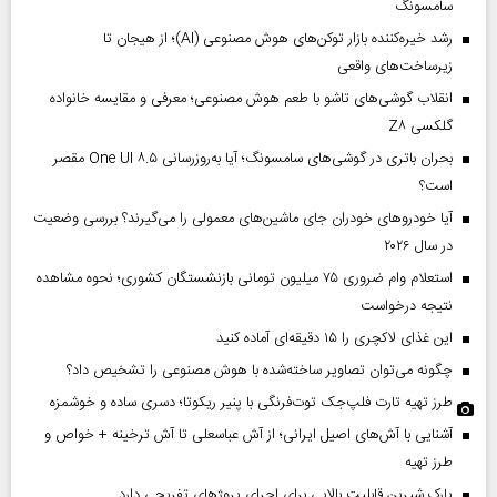
سامسونگ
رشد خیره‌کننده بازار توکن‌های هوش مصنوعی (AI)؛ از هیجان تا
زیرساخت‌های واقعی
انقلاب گوشی‌های تاشو‌ با طعم هوش مصنوعی؛ معرفی و مقایسه خانواده
گلکسی Z۸
بحران باتری در گوشی‌های سامسونگ؛ آیا به‌روزرسانی One UI ۸.۵ مقصر
است؟
آیا خودروهای خودران جای ماشین‌های معمولی را می‌گیرند؟ بررسی وضعیت
در سال ۲۰۲۶
استعلام وام ضروری ۷۵ میلیون تومانی بازنشستگان کشوری؛ نحوه مشاهده
نتیجه درخواست
این غذای لاکچری را ۱۵ دقیقه‌ای آماده کنید
چگونه می‌توان تصاویر ساخته‌شده با هوش مصنوعی را تشخیص داد؟
طرز تهیه تارت فلپ‌جک توت‌فرنگی با پنیر ریکوتا؛ دسری ساده و خوشمزه
آشنایی با آش‌های اصیل ایرانی؛ از آش عباسعلی تا آش ترخینه + خواص و
طرز تهیه
پارک شیرین قابلیت‌ بالایی برای اجرای پروژهای تفریحی دارد