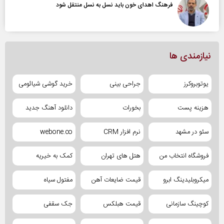
فرهنگ اهدای خون باید نسل به نسل منتقل شود
نیازمندی ها
یوتوبروکرز
جراحی بینی
خرید گوشی شیائومی
هزینه پست
بخورات
دانلود آهنگ جدید
سئو در مشهد
نرم افزار CRM
webone.co
فروشگاه انتخاب من
هتل های تهران
کمک به خیریه
میکروبلیدینگ ابرو
قیمت ضایعات آهن
مفتول سیاه
کوچینگ سازمانی
قیمت هبلکس
جک سقفی