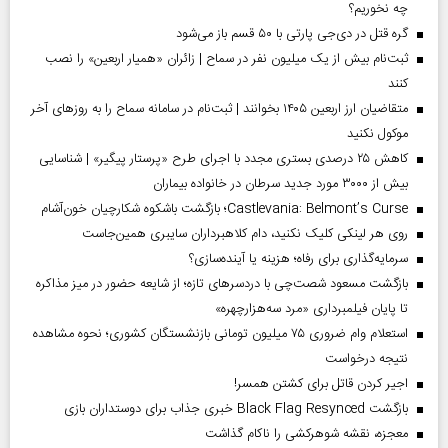
چه نخوریم؟
گره قتل در دی‌جی پارتی با ۵۰ قسم باز می‌شود
ثبت‌نام بیش از یک میلیون نفر در سماح | زائران «همیار اربعین» را نصب
کنند
متقاضیان ارز اربعین ۱۴۰۵ بخوانند | ثبت‌نام در سامانه سماح را به روز‌های آخر
موکول نکنید
کاهش ۲۵ درصدی بستری مجدد با اجرای طرح «پرستار پیگیر» | شناسایی
بیش از ۳۰۰۰ مورد جدید سرطان در خانواده بیماران
Castlevania: Belmont’s Curse؛ بازگشت باشکوه شکارچیان خون‌آشام
روی هر لینکی کلیک نکنید، دام کلاهبرداران سایبری همین‌جاست
سرمایه‌گذاری برای رفاه؛ هزینه یا آینده‌سازی؟
بازگشت مسعود شصت‌چی با دردسر‌های تازه؛ از شایعه حضور در میز مذاکره
تا پایان فیلمبرداری «مرد سه‌هزارچهره»
استعلام وام ضروری ۷۵ میلیون تومانی بازنشستگان کشوری؛ نحوه مشاهده
نتیجه درخواست
اجیر کردن قاتل برای کشتن همسر!
بازگشت Black Flag Resynced خبری جذاب برای دوستداران بازی
معجزه، نقشه شوهرکشی را ناکام گذاشت