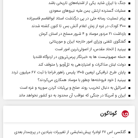
جنگ با ایران شاید یکی از اشتباه‌های تاریخی باشد
عملیات گسترده ارتش یمن علیه نیروهای سعودی
پیام تسلیت رسانه ملی در پی درگذشت استاد ابوالقاسم قاسم‌زاده
۳۰۰ کودک در غزه از زمان اعلام آتش بس تا کنون کشته شدند
بازداشت ۲۱ مزدور موساد و ۴ شرور مسلح در استان کرمان
گفتگوی تلفنی وزرای امور خارجه ایران و موریتانی
ببینید | اتحاد مقدس، از اصولی‌ترین امور است
حمله صهیونیست ها به خبرنگار پرس‌تی‌وی در اردوگاه قلندیا
دولت لبنان مذاکرات و امتیازدهی به تل‌آویو را متوقف کند
پایان طرح ترافیکی اربعین ۱۴۰۵ پلیس راهور فراجا با ثبت ۶۷ میلیون تردد
ببینید | خود فروخته‌ها چطور با موساد همکاری می‌کردند؟
اسرائیل به دنبال تخریب روند صلح و بی‌ثبات کردن سوریه و غزه است
ایران و آمریکا در جنگی که عواقب آن محدود به دو کشور نخواهد ماند
گوناگون
گلکسی اس ۲۷ اولترا؛ پیش‌نمایشی از تغییرات بنیادین در پرچمدار بعدی