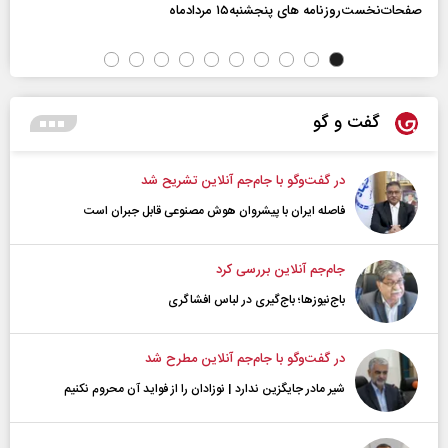
صفحات‌نخست‌روزنامه ها‌ی پنجشنبه‌۱۵ مردادماه
گفت و گو
در گفت‌و‌گو با جام‌جم آنلاین تشریح شد
فاصله ایران با پیشرو‌ان هوش مصنوعی قابل جبران است
جام‌جم آنلاین بررسی کرد
باج‌نیوزها؛ باج‌گیری در لباس افشاگری
در گفت‌و‌گو با جام‌جم آنلاین مطرح شد
شیر مادر جایگزین ندارد | نوزادان را از فواید آن محروم نکنیم