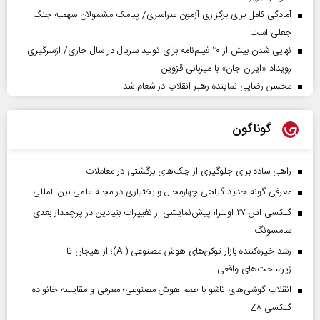
آمادگی کامل برای برگزاری آزمون سراسری/ پیامک مشمولان سهمیه جنگ
جعلی است
نهایی شدن بیش از ۲۰ فیلم‌نامه برای تولید سریال در سال جاری/ ازسرگیری
رویداد «ایران جان» با میزبانی قزوین
محسن رضایی نماینده رهبر انقلاب در شعام شد
گوناگون
راهی ساده برای جلوگیری از چک‌های برگشتی در معاملات
معرفی گونه جدید گیاهی چهارمحال و بختیاری در مجله علمی بین المللی
گلکسی اس ۲۷ اولترا؛ پیش‌نمایشی از تغییرات بنیادین در پرچمدار بعدی
سامسونگ
رشد خیره‌کننده بازار توکن‌های هوش مصنوعی (AI)؛ از هیجان تا
زیرساخت‌های واقعی
انقلاب گوشی‌های تاشو‌ با طعم هوش مصنوعی؛ معرفی و مقایسه خانواده
گلکسی Z۸