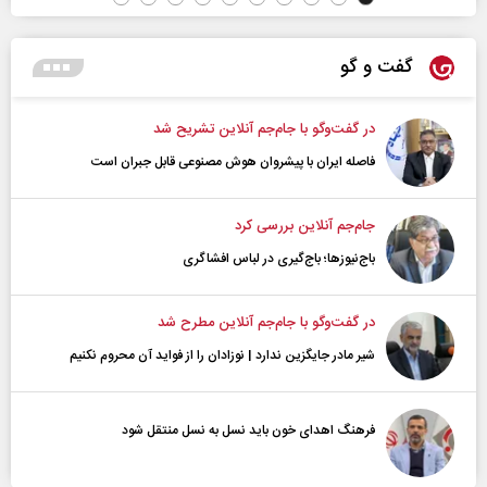
گفت و گو
در گفت‌و‌گو با جام‌جم آنلاین تشریح شد
فاصله ایران با پیشرو‌ان هوش مصنوعی قابل جبران است
جام‌جم آنلاین بررسی کرد
باج‌نیوزها؛ باج‌گیری در لباس افشاگری
در گفت‌و‌گو با جام‌جم آنلاین مطرح شد
شیر مادر جایگزین ندارد | نوزادان را از فواید آن محروم نکنیم
فرهنگ اهدای خون باید نسل به نسل منتقل شود