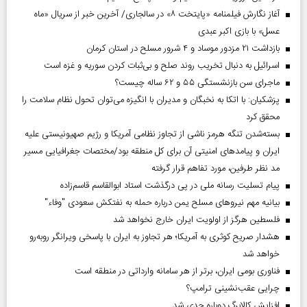
آغاز نگارش فیلمنامه «پایتخت ۸» در سالجاری/ آخرین خبر از سریال «ماه
عسل» با بازی اکبر عبدی
بازداشت ۲۱ مزدور موساد و ۴ شرور مسلح در استان کرمان
اسرائیل به دنبال تخریب روند صلح و بی‌ثبات کردن سوریه و غزه است
ماجرای سن بازنشستگی ۵۵ و ۶۲ ساله چیست؟
پزشکیان: با اتکا به نخبگان و مدیران با انگیزه می‌توان تحول نظام سلامت را
محقق کرد
بسته‌شدن تنگه هرمز ناشی از تجاوز نظامی آمریکا و رژیم صهیونیستی علیه
ایران و پیامد‌های امنیتی آن برای کل منطقه بود/مختصات جغرافیایی مسیر
مد نظر طرفین، مورد تفاهم قرار گرفته
پیام تسلیت رسانه ملی در پی درگذشت استاد ابوالقاسم قاسم‌زاده
بیانیه مهم نیروهای مسلح یمن درباره حمله به نفتکش سعودی "وفاء"
فلسطین هرگز از اولویت ایران خارج نخواهد شد
هشدار صریح کوثری به آمریکا؛ هر تجاوز به ایران با پاسخی ویرانگر روبه‌رو
خواهد شد
فناوری بومی ایران، برتر از هر سامانه وارداتی در منطقه است
چرایی عقب‌نشینی ترامپ؟
افزایش کالابرگ دوباره جدی شد