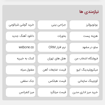
نیازمندی ها
یوتوبروکرز
جراحی بینی
خرید گوشی شیائومی
هزینه پست
بخورات
دانلود آهنگ جدید
سئو در مشهد
نرم افزار CRM
webone.co
فروشگاه انتخاب من
هتل های تهران
کمک به خیریه
میکروبلیدینگ ابرو
قیمت ضایعات آهن
مفتول سیاه
کوچینگ سازمانی
قیمت هبلکس
جک سقفی
خرید میز اداری مدرن
قیمت میلگرد
میز کنفرانس