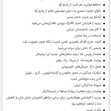
«حافظ‌خوانی» هر شب از رادیو آوا
«آوای فیلم»؛ سفری به دنیای موسیقی فیلم از رادیو آوا
آرامکو زیر ضرب خنجر یمنی
ببینید | افزایش اعتبار کالابرگ بزودی اطلاع‌رسانی می‌شود
۲ گام بلند دانشمندان ایرانی
ایستاده در پناه ضامن
کلیات طرح اقدام راهبردی تامین امنیت تنگه هرمز تصویب شد
پلیسی که دلش برای مردم می‌تپید
هشدار پلیس فتا درباره بدافزار‌های جدید ارز دیجیتال
روایت هنرمندانه از میراث یک رهبر
فصل داغ سریال‌های تلویزیونی
ترافیک سنگین در محور چالوس و آزادراه قزوین ـ کرج ـ تهران
آنتن زنده حق‌الناس است
شروط مذاکراتی ایران
هشدار درباره فعالیت پزشک‌نما‌ها در اینستاگرام
ببینید | کارشناس هواشناسی: برای برخی مناطق کشورمان بارش باران و کاهش
دما را شاهد خواهیم بود
نکو در تبریز