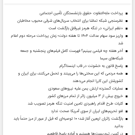
پرداخت مابه‌التفاوت حقوق بازنشستگان تأمین اجتماعی
نظرسنجی شبکه تماشا برای انتخاب سریال‌های شرقی محبوب مخاطبان
«نظم ایرانی» در تنگه هرمز غیرقابل بازگشت است
واریز سود سهام عدالت ۱۴۰۴ تا هفته دولت؛ زمان پرداخت مرحله دوم اعلام
شد
آخر هفته چه فیلمی ببینیم؟ فهرست کامل فیلم‌های پنجشنبه و جمعه
شبکه‌های سیما
پاسخ قانون به خشونت در قاب اینستاگرام
همه مردمی که این سختی‌ها را می‌بینند و تحمل می‌کنند، برای ایران و
کشورشان این کاررا انجام می‌دهند
عملیات گسترده ارتش یمن علیه نیروهای سعودی
خروج بیش از ۳ میلیون زائر از تمام مرز‌های کشور
کلیات طرح اقدام راهبردی تامین امنیت تنگه هرمز تصویب شد
لغو تحریم‌های ایران از سوی آمریکا صحت ندارد
بازگشت زائران اربعین آغاز شد؛ ۱۰ توصیه‌ای که قبل از عبور از مرز حتماً باید
بدانید
در کمین تروریست‌ها هستیم و آماده پاسخ قاطعیم