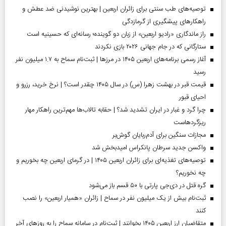
توصیه‌های طب سنتی برای زائران اربعین | بهترین نوشیدنی ضد عطش و
راهکارهای پیشگیری از گرمازدگی
راز ماندگاری «رادیو اربعین» از زبان دو گوینده؛ رسانه‌ای که حسینیه است
ستارگانی که در جام جهانی ۲۰۲۶ بازی نکردند
آغاز رسمی برنامه‌های اربعین ۱۴۰۵ در مرز‌ها | ثبت‌نام سماح به ۱.۷ میلیون نفر
رسید
قیمت قبر در بهشت زهرا (س) در سال ۱۴۰۵ چقدر است؟ | نرخ خرید، رزرو و
احیای قبور
چرا گرد و غبار در ایران تشدید شد؟ | حقابه تالاب‌ها مهم‌ترین راهکار مهار
ریزگردهاست
مجازات سنگین برای آدم‌ربایان گوش‌بر
واکسن جدید سرطان پانکراس امیدبخش شد
توصیه‌های تغذیه‌ای برای زائران اربعین ۱۴۰۵ | در گرمای اربعین چه بخوریم و
چه نخوریم؟
گره قتل در دی‌جی پارتی با ۵۰ قسم باز می‌شود
ثبت‌نام بیش از یک میلیون نفر در سماح | زائران «همیار اربعین» را نصب
کنند
متقاضیان ارز اربعین ۱۴۰۵ بخوانند | ثبت‌نام در سامانه سماح را به روز‌های آخر