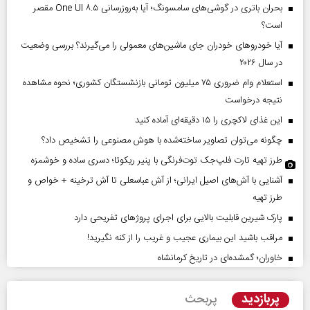
بحران باتری در گوشی‌های سامسونگ؛ آیا به‌روزرسانی One UI ۸.۵ مقصر
است؟
آیا خودروهای خودران جای ماشین‌های معمولی را می‌گیرند؟ بررسی وضعیت
در سال ۲۰۲۶
استعلام وام ضروری ۷۵ میلیون تومانی بازنشستگان کشوری؛ نحوه مشاهده
نتیجه درخواست
این غذای لاکچری را ۱۵ دقیقه‌ای آماده کنید
چگونه می‌توان تصاویر ساخته‌شده با هوش مصنوعی را تشخیص داد؟
طرز تهیه تارت فلپ‌جک توت‌فرنگی با پنیر ریکوتا؛ دسری ساده و خوشمزه
آشنایی با آش‌های اصیل ایرانی؛ از آش عباسعلی تا آش ترخینه + خواص و
طرز تهیه
پارک شیرین قابلیت‌ بالایی برای اجرای پروژهای تفریحی دارد
مراقب باشید این بیماری عجیب و غریب را از کنه نگیرید!
خاوران؛ گمشده‌ای در تاریخ کرمانشاه
پربازدید
پربحث