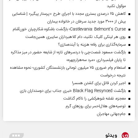
موکول نکنید
کاهش ۲۵ درصدی بستری مجدد با اجرای طرح «پرستار پیگیر» | شناسایی
بیش از ۳۰۰۰ مورد جدید سرطان در خانواده بیماران
Castlevania: Belmont’s Curse؛ بازگشت باشکوه شکارچیان خون‌آشام
روی هر لینکی کلیک نکنید، دام کلاهبرداران سایبری همین‌جاست
سرمایه‌گذاری برای رفاه؛ هزینه یا آینده‌سازی؟
بازگشت مسعود شصت‌چی با دردسر‌های تازه؛ از شایعه حضور در میز مذاکره
تا پایان فیلمبرداری «مرد سه‌هزارچهره»
استعلام وام ضروری ۷۵ میلیون تومانی بازنشستگان کشوری؛ نحوه مشاهده
نتیجه درخواست
اجیر کردن قاتل برای کشتن همسر!
بازگشت Black Flag Resynced خبری جذاب برای دوستداران بازی
معجزه، نقشه شوهرکشی را ناکام گذاشت
توصیه‌های هلال‌احمر برای روز‌های گرم
جام‌جهانی مهاجران
ویدئو