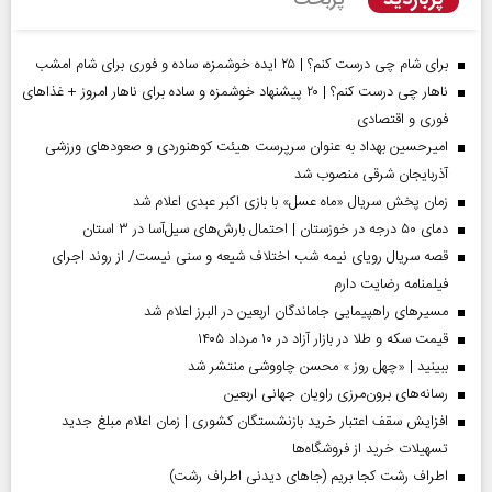
برای شام چی درست کنم؟ | ۲۵ ایده خوشمزه، ساده و فوری برای شام امشب
ناهار چی درست کنم؟ | ۲۰ پیشنهاد خوشمزه و ساده برای ناهار امروز + غذاهای
فوری و اقتصادی
امیرحسین بهداد به عنوان سرپرست هیئت کوهنوردی و صعودهای ورزشی
آذربایجان شرقی منصوب شد
زمان پخش سریال «ماه عسل» با بازی اکبر عبدی اعلام شد
دمای ۵۰ درجه در خوزستان | احتمال بارش‌های سیل‌آسا در ۳ استان
قصه سریال رویای نیمه شب اختلاف شیعه و سنی نیست/ از روند اجرای
فیلمنامه رضایت دارم
مسیر‌های راهپیمایی جاماندگان اربعین در البرز اعلام شد
قیمت سکه و طلا در بازار آزاد در ۱۰ مرداد ۱۴۰۵
ببینید | «چهل روز » محسن چاووشی منتشر شد
رسانه‌های برون‌مرزی راویان جهانی اربعین
افزایش سقف اعتبار خرید بازنشستگان کشوری | زمان اعلام مبلغ جدید
تسهیلات خرید از فروشگاه‌ها
اطراف رشت کجا بریم (جاهای دیدنی اطراف رشت)