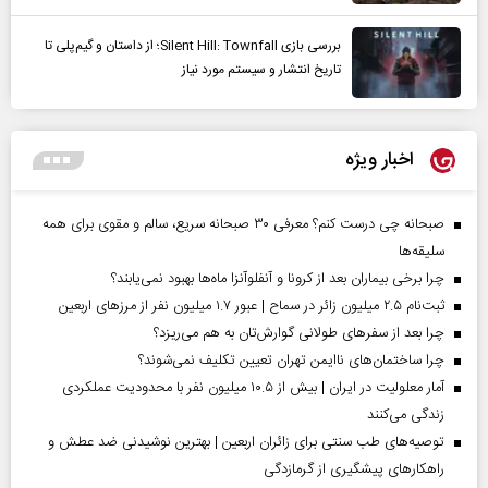
بررسی بازی Silent Hill: Townfall؛ از داستان و گیم‌پلی تا
تاریخ انتشار و سیستم مورد نیاز
اخبار ویژه
صبحانه چی درست کنم؟ معرفی ۳۰ صبحانه سریع، سالم و مقوی برای همه
سلیقه‌ها
چرا برخی بیماران بعد از کرونا و آنفلوآنزا ماه‌ها بهبود نمی‌یابند؟
ثبت‌نام ۲.۵ میلیون زائر در سماح | عبور ۱.۷ میلیون نفر از مرز‌های اربعین
چرا بعد از سفرهای طولانی گوارش‌تان به هم می‌ریزد؟
چرا ساختمان‌های ناایمن تهران تعیین تکلیف نمی‌شوند؟
آمار معلولیت در ایران | بیش از ۱۰.۵ میلیون نفر با محدودیت عملکردی
زندگی می‌کنند
توصیه‌های طب سنتی برای زائران اربعین | بهترین نوشیدنی ضد عطش و
راهکارهای پیشگیری از گرمازدگی