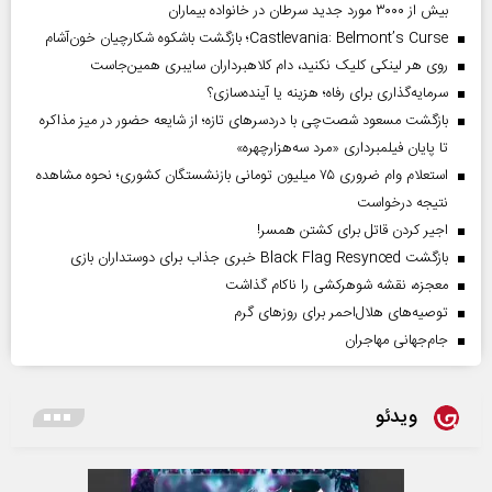
بیش از ۳۰۰۰ مورد جدید سرطان در خانواده بیماران
Castlevania: Belmont’s Curse؛ بازگشت باشکوه شکارچیان خون‌آشام
روی هر لینکی کلیک نکنید، دام کلاهبرداران سایبری همین‌جاست
سرمایه‌گذاری برای رفاه؛ هزینه یا آینده‌سازی؟
بازگشت مسعود شصت‌چی با دردسر‌های تازه؛ از شایعه حضور در میز مذاکره
تا پایان فیلمبرداری «مرد سه‌هزارچهره»
استعلام وام ضروری ۷۵ میلیون تومانی بازنشستگان کشوری؛ نحوه مشاهده
نتیجه درخواست
اجیر کردن قاتل برای کشتن همسر!
بازگشت Black Flag Resynced خبری جذاب برای دوستداران بازی
معجزه، نقشه شوهرکشی را ناکام گذاشت
توصیه‌های هلال‌احمر برای روز‌های گرم
جام‌جهانی مهاجران
ویدئو