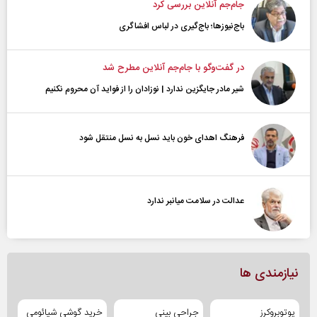
جام‌جم آنلاین بررسی کرد
باج‌نیوزها؛ باج‌گیری در لباس افشاگری
در گفت‌و‌گو با جام‌جم آنلاین مطرح شد
شیر مادر جایگزین ندارد | نوزادان را از فواید آن محروم نکنیم
فرهنگ اهدای خون باید نسل به نسل منتقل شود
عدالت در سلامت میانبر ندارد
نیازمندی ها
یوتوبروکرز
جراحی بینی
خرید گوشی شیائومی