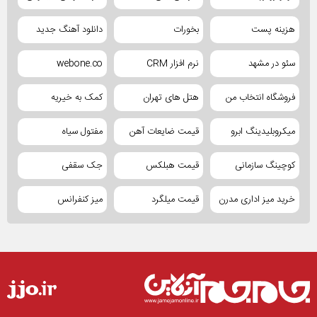
هزینه پست
بخورات
دانلود آهنگ جدید
سئو در مشهد
نرم افزار CRM
webone.co
فروشگاه انتخاب من
هتل های تهران
کمک به خیریه
میکروبلیدینگ ابرو
قیمت ضایعات آهن
مفتول سیاه
کوچینگ سازمانی
قیمت هبلکس
جک سقفی
خرید میز اداری مدرن
قیمت میلگرد
میز کنفرانس