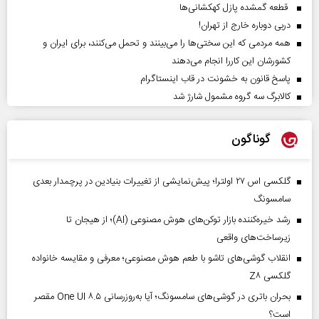
قطعه گمشده پازل کهکشانی‌ها
دربی دوباره خارج از تهران!
همه مردمی که این سختی‌ها را می‌بینند و تحمل می‌کنند، برای ایران و
کشورشان این کاررا انجام می‌دهند
پاسخ قانون به خشونت در قاب اینستاگرام
کالابرگ سه گروه مشمول شارژ شد
گوناگون
گلکسی اس ۲۷ اولترا؛ پیش‌نمایشی از تغییرات بنیادین در پرچمدار بعدی
سامسونگ
رشد خیره‌کننده بازار توکن‌های هوش مصنوعی (AI)؛ از هیجان تا
زیرساخت‌های واقعی
انقلاب گوشی‌های تاشو‌ با طعم هوش مصنوعی؛ معرفی و مقایسه خانواده
گلکسی Z۸
بحران باتری در گوشی‌های سامسونگ؛ آیا به‌روزرسانی One UI ۸.۵ مقصر
است؟