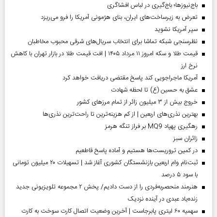
باج‌نیوزها؛ باج‌گیری در لباس افشاگری
تعرض به زیرساخت‌های ایران، بنای هژمونی آمریکا را فرو می‌ریزد
سپر آمریکا نشوید
نظرسنجی شبکه تماشا برای انتخاب سریال‌های شرقی محبوب مخاطبان
قیمت طلا و سکه امروز ۱۱ مرداد ۱۴۰۵ | افت قیمت طلا در بازار تهران با کاهش
نرخ ارز
آمریکا ماجراجویی کند پاسخ مقتضی دریافت خواهد کرد
عشق به حسین (ع) تا لحظه شهادت
خروج بیش از ۳ میلیون زائر از تمام مرز‌های کشور
بهترین نذری‌های اربعین | از کم هزینه‌ترین تا راحت‌ترین نذری‌ها
رهگیری پهپاد MQ9 بر فراز تنگه هرمز
‌زائران سبز
در کمین تروریست‌ها هستیم و آماده پاسخ قاطعیم
ثبت‌نام وام اربعین بازنشستگان کشوری آغاز شد | تسهیلات ۲۰ میلیون تومانی
با سود ۵ درصد
هنرمند منحصر‌به‌فردی را از دست دادیم/ پخش ۲ مجموعه تلویزیونی جدید
زنده‌یاد عبدی در آینده نزدیک
سهمیه ۶۰ لیتری پابرجاست | آخرین وضعیت اتصال کارت سوخت به کارت