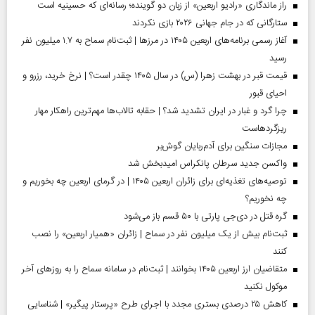
راز ماندگاری «رادیو اربعین» از زبان دو گوینده؛ رسانه‌ای که حسینیه است
ستارگانی که در جام جهانی ۲۰۲۶ بازی نکردند
آغاز رسمی برنامه‌های اربعین ۱۴۰۵ در مرز‌ها | ثبت‌نام سماح به ۱.۷ میلیون نفر
رسید
قیمت قبر در بهشت زهرا (س) در سال ۱۴۰۵ چقدر است؟ | نرخ خرید، رزرو و
احیای قبور
چرا گرد و غبار در ایران تشدید شد؟ | حقابه تالاب‌ها مهم‌ترین راهکار مهار
ریزگردهاست
مجازات سنگین برای آدم‌ربایان گوش‌بر
واکسن جدید سرطان پانکراس امیدبخش شد
توصیه‌های تغذیه‌ای برای زائران اربعین ۱۴۰۵ | در گرمای اربعین چه بخوریم و
چه نخوریم؟
گره قتل در دی‌جی پارتی با ۵۰ قسم باز می‌شود
ثبت‌نام بیش از یک میلیون نفر در سماح | زائران «همیار اربعین» را نصب
کنند
متقاضیان ارز اربعین ۱۴۰۵ بخوانند | ثبت‌نام در سامانه سماح را به روز‌های آخر
موکول نکنید
کاهش ۲۵ درصدی بستری مجدد با اجرای طرح «پرستار پیگیر» | شناسایی