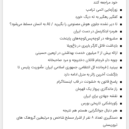
خود مراجعه کنند
زورآزمایی اتمی ترامپ
کفگیر رهگیر به ته دیگ خورد
تا دیر نشده جلوی هوش مصنوعی را بگیرید / AI به انسان مسلط می‌شود؟
هرمز؛ ابتکارعمل در دست ایران
مشروطه در کوچه‌پس‌کوچه‌های پایتخت
بازداشت قاتل کارگر باربری در باغ‌ویلا
ارائه بیش از ۲ میلیون خدمت بهداشتی در اربعین حسینی
چوبه دار، فرجام قاتلان دختربچه و مرد صاحبخانه
ببینید | فرمانده کل انتظامی جمهوری اسلامی ایران­: مأموریت پلیس تا
بازگشت آخرین زائر به منزل ادامه دارد
پاسخ قانون به خشونت در قاب اینستاگرام
راز ماندگاری پرواز یک قهرمان
نقشه جهادی برای ایران
رکوردشکنی تاریخی بورس
هم دنبال جوانگرایی هستم هم نتیجه
دستگیری تعداد ۸ نفر از اشرار مسلح شاخص و مرتبطین گروهک های
تروریستی