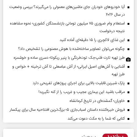
آیا خودروهای خودران جای ماشین‌های معمولی را می‌گیرند؟ بررسی وضعیت
در سال ۲۰۲۶
استعلام وام ضروری ۷۵ میلیون تومانی بازنشستگان کشوری؛ نحوه مشاهده
نتیجه درخواست
این غذای لاکچری را ۱۵ دقیقه‌ای آماده کنید
چگونه می‌توان تصاویر ساخته‌شده با هوش مصنوعی را تشخیص داد؟
طرز تهیه تارت فلپ‌جک توت‌فرنگی با پنیر ریکوتا؛ دسری ساده و خوشمزه
آشنایی با آش‌های اصیل ایرانی؛ از آش عباسعلی تا آش ترخینه + خواص و
طرز تهیه
پارک شیرین قابلیت‌ بالایی برای اجرای پروژهای تفریحی دارد
مراقب باشید این بیماری عجیب و غریب را از کنه نگیرید!
خاوران؛ گمشده‌ای در تاریخ کرمانشاه
فروش خیره‌کننده داستان اسباب‌بازی ۵؛ بزرگ‌ترین افتتاحیه سال برای پیکسار
کتابی که شما را به مکث دعوت می‌کند
پربازدید
پربحث