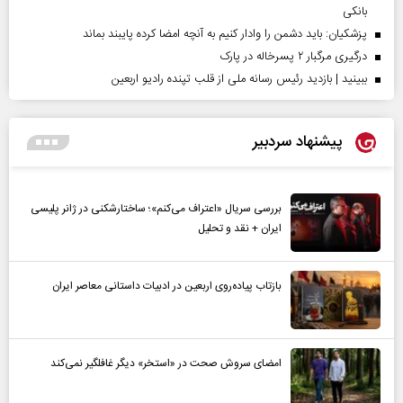
بانکی
پزشکیان: باید دشمن را وادار کنیم به آنچه امضا کرده پایبند بماند
درگیری مرگبار ۲ پسرخاله در پارک
ببینید | بازدید رئیس رسانه ملی از قلب تپنده رادیو اربعین
پیشنهاد سردبیر
بررسی سریال «اعتراف می‌کنم»؛ ساختارشکنی در ژانر پلیسی
ایران + نقد و تحلیل
بازتاب پیاده‌روی اربعین در ادبیات داستانی معاصر ایران
امضای سروش صحت در «استخر» دیگر غافلگیر نمی‌کند