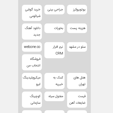
یوتوبروکرز
جراحی بینی
خرید گوشی
شیائومی
هزینه پست
بخورات
دانلود آهنگ
جدید
سئو در مشهد
نرم افزار
webone.co
CRM
فروشگاه
انتخاب من
هتل های
کمک به
میکروبلیدینگ
تهران
خیریه
ابرو
قیمت
مفتول سیاه
کوچینگ
ضایعات آهن
سازمانی