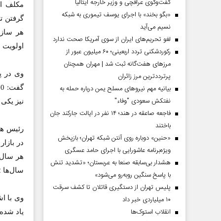
گفت‌وگوی عراقچی و وزیر خارجه ایتالیا
مکلف اس
«بگو بخند» با اجرای یوسف تیموری به شبکه
گرفتن ت
نسیم می‌آید
هر سازن
لغو تحریم‌های ایران از سوی آمریکا صحت ندارد
اولویت 
رکوردشکنی تردد اربعینی؛ ۶۰ میلیون عبور از
مرزهای هفت‌گانه ثبت شد | مهران همچنان
وی در پ
پرترددترین مرز زائران
بیانیه مهم نیروهای مسلح یمن درباره حمله به
نفتکش سعودی "وفاء"
نیز یکی
فاجعه صاعقه در هند؛ ۱۴ نفر در ایالت جارکند جان
باختند
رئیس هیا
«حنین» دوباره روی آنتن شبکه تهران؛ بازپخش
ویژه‌برنامه عاشورایی با اجرای حامد عسگری
هشدار بی‌سابقه صنعا به عربستان؛ «تشدید تنش
سال‌ها 32 درصد و قیمت مسکن دست دوم نیز در همین مدت 19 درصد رشد داشته است.
با پاسخ سنگین روبه‌رو می‌شود»
پلیس تهران از دستگیری قاتلان تا کشف سرقت
وی با ا
۱۰ میلیاردی خبر داد
انقلاب استوک‌ها
یاد شده