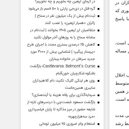
در گرمای اربعین چه بخوریم و چه نخوریم؟
زان در
گره قتل در دی‌جی پارتی با ۵۰ قسم باز می‌شود
ری ‌که
ثبت‌نام بیش از یک میلیون نفر در سماح |
ا پاسخ
زائران «همیار اربعین» را نصب کنند
متقاضیان ارز اربعین ۱۴۰۵ بخوانند | ثبت‌نام در
سامانه سماح را به روز‌های آخر موکول نکنید
ی است،
کاهش ۲۵ درصدی بستری مجدد با اجرای طرح
که این مساله
«پرستار پیگیر» | شناسایی بیش از ۳۰۰۰ مورد
جدید سرطان در خانواده بیماران
Castlevania: Belmont’s Curse؛ بازگشت
باشکوه شکارچیان خون‌آشام
ب اخلال
روی هر لینکی کلیک نکنید، دام کلاهبرداران
سال 58 تا پایان سال 81 به طور متوسط
سایبری همین‌جاست
نیز در همین
سرمایه‌گذاری برای رفاه؛ هزینه یا آینده‌سازی؟
بازگشت مسعود شصت‌چی با دردسر‌های تازه؛ از
شایعه حضور در میز مذاکره تا پایان فیلمبرداری
طی مدت
«مرد سه‌هزارچهره»
استعلام وام ضروری ۷۵ میلیون تومانی
سط رشد