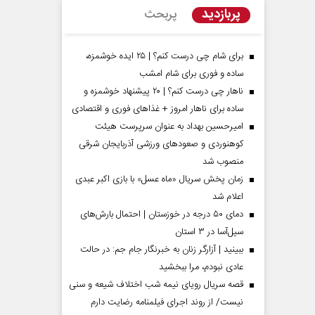
پربازدید
پربحث
برای شام چی درست کنم؟ | ۲۵ ایده خوشمزه،
ساده و فوری برای شام امشب
ناهار چی درست کنم؟ | ۲۰ پیشنهاد خوشمزه و
ساده برای ناهار امروز + غذاهای فوری و اقتصادی
امیرحسین بهداد به عنوان سرپرست هیئت
کوهنوردی و صعودهای ورزشی آذربایجان شرقی
منصوب شد
زمان پخش سریال «ماه عسل» با بازی اکبر عبدی
اعلام شد
مردادماه
صفحات نخست روزنامه ها‌ی‌سه‌شنبه ۶ مردادماه
صفحات
دمای ۵۰ درجه در خوزستان | احتمال بارش‌های
سیل‌آسا در ۳ استان
ببینید | آزارگر زنان به خبرنگار جام جم: در حالت
عادی نبودم، مرا ببخشید
قصه سریال رویای نیمه شب اختلاف شیعه و سنی
نیست/ از روند اجرای فیلمنامه رضایت دارم