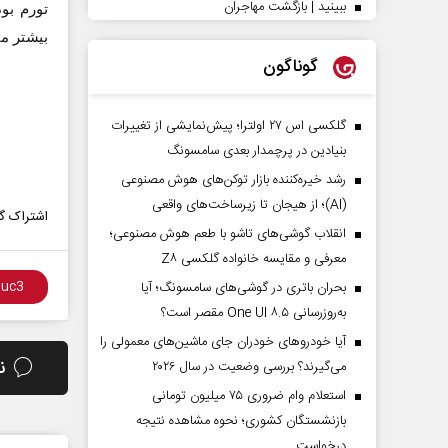
ببینید | بازگشت مهاجران
تورم بو
بیشتر م
گوناگون
گلکسی اس ۲۷ اولترا؛ پیش‌نمایشی از تغییرات
بنیادین در پرچمدار بعدی سامسونگ
رشد خیره‌کننده بازار توکن‌های هوش مصنوعی
(AI)؛ از هیجان تا زیرساخت‌های واقعی
اشتراک گذ
انقلاب گوشی‌های تاشو‌ با طعم هوش مصنوعی؛
معرفی و مقایسه خانواده گلکسی Z۸
بحران باتری در گوشی‌های سامسونگ؛ آیا
به‌روزرسانی One UI ۸.۵ مقصر است؟
آیا خودروهای خودران جای ماشین‌های معمولی را
ن
می‌گیرند؟ بررسی وضعیت در سال ۲۰۲۶
استعلام وام ضروری ۷۵ میلیون تومانی
بازنشستگان کشوری؛ نحوه مشاهده نتیجه
درخواست