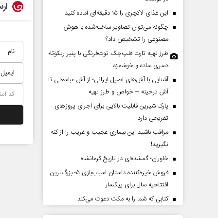
ارس
این غذای لاکچری را ۱۵ دقیقه‌ای آماده کنید
چگونه می‌توان تصاویر ساخته‌شده با هوش
مصنوعی را تشخیص داد؟
طرز تهیه تارت فلپ‌جک توت‌فرنگی با پنیر ریکوتا؛
دسری ساده و خوشمزه
آشنایی با آش‌های اصیل ایرانی؛ از آش عباسعلی تا
آش ترخینه + خواص و طرز تهیه
پارک شیرین قابلیت‌ بالایی برای اجرای پروژهای
وتاه‏‌مدت و
اربعین نماد مقاومت در برابر
تفریحی دارد
ریکا
استکبار‌
مراقب باشید این بیماری عجیب و غریب را از کنه
نگیرید!
ل سیاسی
رحمت‌الله نوروزی - عضو کمیسیون اجتماعی
رضا سپهون
مجلس
خاوران؛ گمشده‌ای در تاریخ کرمانشاه
فروش خیره‌کننده داستان اسباب‌بازی ۵؛ بزرگ‌ترین
افتتاحیه سال برای پیکسار
کتابی که شما را به مکث دعوت می‌کند