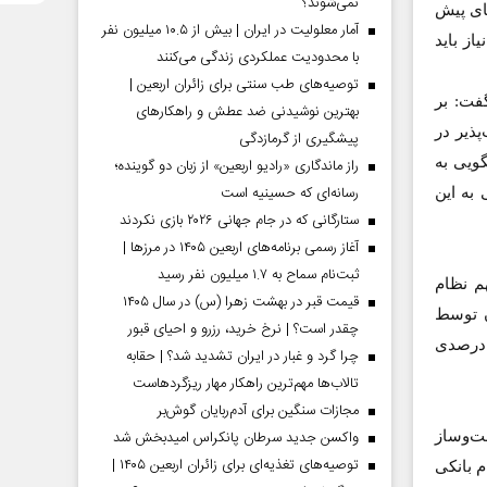
نمی‌شوند؟
های پیش
آمار معلولیت در ایران | بیش از ۱۰.۵ میلیون نفر
یاز باید
با محدودیت عملکردی زندگی می‌کنند
توصیه‌های طب سنتی برای زائران اربعین |
 در کشور گفت: بر
بهترین نوشیدنی ضد عطش و راهکارهای
آسیب‌پذیر در
پیشگیری از گرمازدگی
گویی به
راز ماندگاری «رادیو اربعین» از زبان دو گوینده؛
رسانه‌ای که حسینیه است
نابع بانکی به این
ستارگانی که در جام جهانی ۲۰۲۶ بازی نکردند
آغاز رسمی برنامه‌های اربعین ۱۴۰۵ در مرز‌ها |
ثبت‌نام سماح به ۱.۷ میلیون نفر رسید
گفت: سهم نظام
قیمت قبر در بهشت زهرا (س) در سال ۱۴۰۵
است و بقیه آن توسط
چقدر است؟ | نرخ خرید، رزرو و احیای قبور
ها و شرکت‌های ساخت تامین می‌شود و اگر نظام بانکی این سهم 30 تا 32 درصدی
چرا گرد و غبار در ایران تشدید شد؟ | حقابه
تالاب‌ها مهم‌ترین راهکار مهار ریزگردهاست
مجازات سنگین برای آدم‌ربایان گوش‌بر
واکسن جدید سرطان پانکراس امیدبخش شد
ت‌وساز
توصیه‌های تغذیه‌ای برای زائران اربعین ۱۴۰۵ |
 بانکی