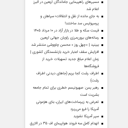
مسیر‌های راهپیمایی جاماندگان اربعین در البرز
اعلام شد
به جای مانده از نقل و انتقالات؛ سپاهان و
پرسپولیس سد ساختند!
قیمت سکه و طلا در بازار آزاد در ۱۰ مرداد ۱۴۰۵
رسانه‌های برون‌مرزی راویان جهانی اربعین
ببینید | «چهل روز » محسن چاووشی منتشر شد
افزایش سقف اعتبار خرید بازنشستگان کشوری |
زمان اعلام مبلغ جدید تسهیلات خرید از
فروشگاه‌ها
اطراف رشت کجا بریم (جاهای دیدنی اطراف
رشت)
رهبر یمن: صهیونیسم خطری برای تمام جامعه
بشریت است
تعرض به زیرساخت‌های ایران، بنای هژمونی
آمریکا را فرو می‌ریزد
سپر آمریکا نشوید
انهدام کامل سه فروند هواپیمای اف ۳۵ در الازرق