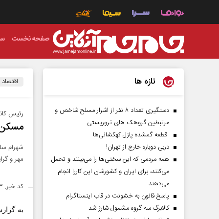
صفحه نخست
سی
تازه ها
اقتصاد
دستگیری تعداد ۸ نفر از اشرار مسلح شاخص و
رئیس کانو
مرتبطین گروهک های تروریستی
مسکن م
قطعه گمشده پازل کهکشانی‌ها
دربی دوباره خارج از تهران!
شهرام سلم
همه مردمی که این سختی‌ها را می‌بینند و تحمل
مهر و گر
می‌کنند، برای ایران و کشورشان این کاررا انجام
می‌دهند
کد خبر: ۲۱۷۶۲۳
پاسخ قانون به خشونت در قاب اینستاگرام
کالابرگ سه گروه مشمول شارژ شد
به گزار