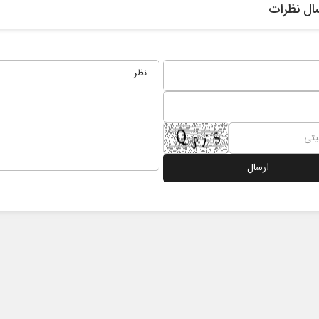
ال نظرات
از باتلاق انرژی تا بن‌بست ترامپ
حکایت یک تاریخ و دو زند
نرگس خانعلی‌زاده - روزنامه‌ن
د - سخنگوی کمیسیون انرژی مجلس