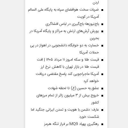
اردن
ضربات سخت هوافضای سپاه به پایگاه علی السالم
آمریکا در کویت
باج‌نیوزها؛ باج‌گیری در لباس افشاگری
یورش آرش‌های ارتش به مراکز و پایگاه‌ آمریکا در
بحرین
خسارت به دو خوابگاه دانشجویی در اهواز در پی
حملات آمریکا
قیمت طلا و سکه امروز ۱۱ مرداد ۱۴۰۵ | افت
قیمت طلا در بازار تهران با کاهش نرخ ارز
آمریکا ماجراجویی کند پاسخ مقتضی دریافت
خواهد کرد
عشق به حسین (ع) تا لحظه شهادت
خروج بیش از ۳ میلیون زائر از تمام مرز‌های
کشور
عارف: دشمن با هویت و تمدن ایرانی جنگید اما
شکست خورد
رهگیری پهپاد MQ9 بر فراز تنگه هرمز