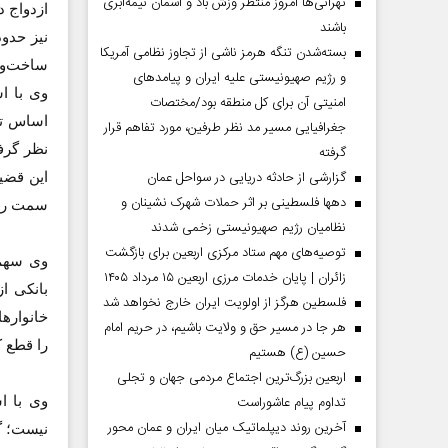
تهرانی‌ها امروز منتظر وزش باد و آسمان نیمه‌ابری
ازدواج د
باشند
بسته‌شدن تنگه هرمز ناشی از تجاوز نظامی آمریکا
ساخت‌وس
و رژیم صهیونیستی علیه ایران و پیامد‌های
امنیتی آن برای کل منطقه بود/مختصات
جغرافیایی مسیر مد نظر طرفین، مورد تفاهم قرار
نظر گرفت
گرفته
گزارشی از حادثه دریایی در سواحل عمان
دهها فلسطینی بر اثر حملات شهرک نشینان و
سمت رفت
نظامیان رژیم صهیونیستی زخمی شدند
توصیه‌های مهم ستاد مرکزی اربعین برای بازگشت
زائران | پایان خدمات مرزی اربعین ۱۵ مرداد ۱۴۰۵
فلسطین هرگز از اولویت ایران خارج نخواهد شد
هر جا در مسیر حق و ولایت باشیم، در حریم امام
را قطع ک
حسین (ع) هستیم
اربعین بزرگ‌ترین اجتماع مردمی جهان و تجلی
تداوم پیام عاشوراست
وی با ا
آخرین روند دیپلماتیک میان ایران و عمان محور
نیست؛ گ