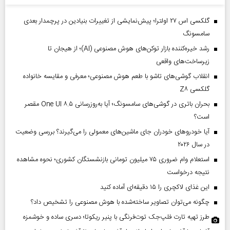
گلکسی اس ۲۷ اولترا؛ پیش‌نمایشی از تغییرات بنیادین در پرچمدار بعدی
سامسونگ
رشد خیره‌کننده بازار توکن‌های هوش مصنوعی (AI)؛ از هیجان تا
زیرساخت‌های واقعی
انقلاب گوشی‌های تاشو‌ با طعم هوش مصنوعی؛ معرفی و مقایسه خانواده
گلکسی Z۸
بحران باتری در گوشی‌های سامسونگ؛ آیا به‌روزرسانی One UI ۸.۵ مقصر
است؟
آیا خودروهای خودران جای ماشین‌های معمولی را می‌گیرند؟ بررسی وضعیت
در سال ۲۰۲۶
استعلام وام ضروری ۷۵ میلیون تومانی بازنشستگان کشوری؛ نحوه مشاهده
نتیجه درخواست
این غذای لاکچری را ۱۵ دقیقه‌ای آماده کنید
چگونه می‌توان تصاویر ساخته‌شده با هوش مصنوعی را تشخیص داد؟
طرز تهیه تارت فلپ‌جک توت‌فرنگی با پنیر ریکوتا؛ دسری ساده و خوشمزه