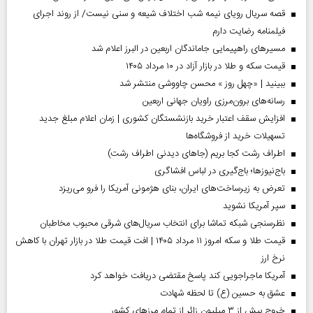
قصه سریال رویای نیمه شب اختلاف شیعه و سنی نیست/ از روند اجرای
فیلمنامه رضایت دارم
مسیر‌های راهپیمایی جاماندگان اربعین در البرز اعلام شد
قیمت سکه و طلا در بازار آزاد در ۱۰ مرداد ۱۴۰۵
ببینید | «چهل روز » محسن چاووشی منتشر شد
رسانه‌های برون‌مرزی راویان جهانی اربعین
افزایش سقف اعتبار خرید بازنشستگان کشوری | زمان اعلام مبلغ جدید
تسهیلات خرید از فروشگاه‌ها
اطراف رشت کجا بریم (جاهای دیدنی اطراف رشت)
باج‌نیوزها؛ باج‌گیری در لباس افشاگری
تعرض به زیرساخت‌های ایران، بنای هژمونی آمریکا را فرو می‌ریزد
سپر آمریکا نشوید
نظرسنجی شبکه تماشا برای انتخاب سریال‌های شرقی محبوب مخاطبان
قیمت طلا و سکه امروز ۱۱ مرداد ۱۴۰۵ | افت قیمت طلا در بازار تهران با کاهش
نرخ ارز
آمریکا ماجراجویی کند پاسخ مقتضی دریافت خواهد کرد
عشق به حسین (ع) تا لحظه شهادت
خروج بیش از ۳ میلیون زائر از تمام مرز‌های کشور