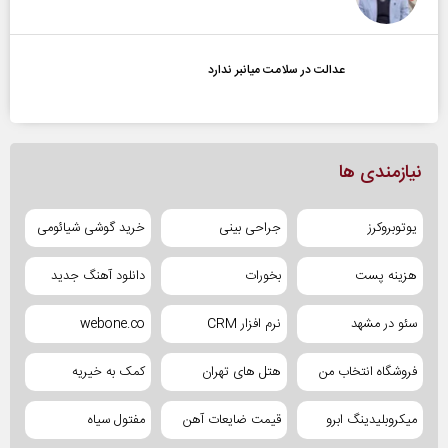
عدالت در سلامت میانبر ندارد
نیازمندی ها
یوتوبروکرز
جراحی بینی
خرید گوشی شیائومی
هزینه پست
بخورات
دانلود آهنگ جدید
سئو در مشهد
نرم افزار CRM
webone.co
فروشگاه انتخاب من
هتل های تهران
کمک به خیریه
میکروبلیدینگ ابرو
قیمت ضایعات آهن
مفتول سیاه