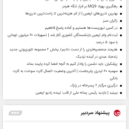
رهگیری پهپاد MQ9 بر فراز تنگه هرمز
بهترین نذری‌های اربعین | از کم هزینه‌ترین تا راحت‌ترین نذری‌ها
‌زائران سبز
در کمین تروریست‌ها هستیم و آماده پاسخ قاطعیم
ثبت‌نام وام اربعین بازنشستگان کشوری آغاز شد | تسهیلات ۲۰ میلیون تومانی
با سود ۵ درصد
هنرمند منحصر‌به‌فردی را از دست دادیم/ پخش ۲ مجموعه تلویزیونی جدید
زنده‌یاد عبدی در آینده نزدیک
پزشکیان: باید دشمن را وادار کنیم به آنچه امضا کرده پایبند بماند
سهمیه ۶۰ لیتری پابرجاست | آخرین وضعیت اتصال کارت سوخت به کارت
بانکی
درگیری مرگبار ۲ پسرخاله در پارک
ببینید | بازدید رئیس رسانه ملی از قلب تپنده رادیو اربعین
پیشنهاد سردبیر