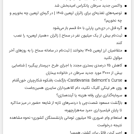
واکسن جدید سرطان پانکراس امیدبخش شد
توصیه‌های تغذیه‌ای برای زائران اربعین ۱۴۰۵ | در گرمای اربعین چه بخوریم و
چه نخوریم؟
گره قتل در دی‌جی پارتی با ۵۰ قسم باز می‌شود
ثبت‌نام بیش از یک میلیون نفر در سماح | زائران «همیار اربعین» را نصب
کنند
متقاضیان ارز اربعین ۱۴۰۵ بخوانند | ثبت‌نام در سامانه سماح را به روز‌های آخر
موکول نکنید
کاهش ۲۵ درصدی بستری مجدد با اجرای طرح «پرستار پیگیر» | شناسایی
بیش از ۳۰۰۰ مورد جدید سرطان در خانواده بیماران
Castlevania: Belmont’s Curse؛ بازگشت باشکوه شکارچیان خون‌آشام
روی هر لینکی کلیک نکنید، دام کلاهبرداران سایبری همین‌جاست
سرمایه‌گذاری برای رفاه؛ هزینه یا آینده‌سازی؟
بازگشت مسعود شصت‌چی با دردسر‌های تازه؛ از شایعه حضور در میز مذاکره
تا پایان فیلمبرداری «مرد سه‌هزارچهره»
استعلام وام ضروری ۷۵ میلیون تومانی بازنشستگان کشوری؛ نحوه مشاهده
نتیجه درخواست
اجیر کردن قاتل برای کشتن همسر!