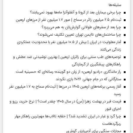
سلیقه‌ها
چرا برخی بیماران بعد از کرونا و آنفلوآنزا ماه‌ها بهبود نمی‌یابند؟
ثبت‌نام ۲.۵ میلیون زائر در سماح | عبور ۱.۷ میلیون نفر از مرز‌های اربعین
چرا بعد از سفرهای طولانی گوارش‌تان به هم می‌ریزد؟
چرا ساختمان‌های ناایمن تهران تعیین تکلیف نمی‌شوند؟
آمار معلولیت در ایران | بیش از ۱۰.۵ میلیون نفر با محدودیت عملکردی
زندگی می‌کنند
توصیه‌های طب سنتی برای زائران اربعین | بهترین نوشیدنی ضد عطش و
راهکارهای پیشگیری از گرمازدگی
راز ماندگاری «رادیو اربعین» از زبان دو گوینده؛ رسانه‌ای که حسینیه است
ستارگانی که در جام جهانی ۲۰۲۶ بازی نکردند
آغاز رسمی برنامه‌های اربعین ۱۴۰۵ در مرز‌ها | ثبت‌نام سماح به ۱.۷ میلیون نفر
رسید
قیمت قبر در بهشت زهرا (س) در سال ۱۴۰۵ چقدر است؟ | نرخ خرید، رزرو و
احیای قبور
چرا گرد و غبار در ایران تشدید شد؟ | حقابه تالاب‌ها مهم‌ترین راهکار مهار
ریزگردهاست
مجازات سنگین برای آدم‌ربایان گوش‌بر