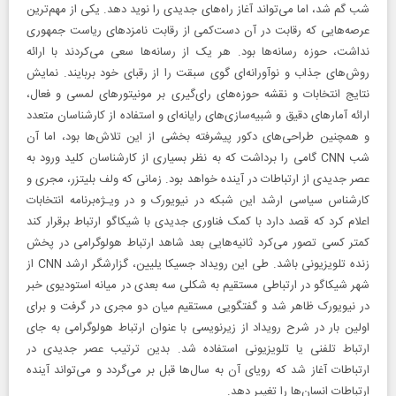
شب گم شد، اما می‌تواند آغاز راه‌های جدیدی را نوید دهد. یکی از مهم‌ترین
عرصه‌هایی که رقابت در آن دست‌کمی از رقابت نامزدهای ریاست جمهوری
نداشت، حوزه ‌رسانه‌ها بود. هر یک از رسانه‌ها سعی می‌کردند با ارائه
روش‌های جذاب و نوآورانه‌ای گوی سبقت را از رقبای خود بربایند. نمایش
نتایج انتخابات و نقشه حوزه‌های رای‌گیری بر مونیتورهای لمسی و فعال،
‌ارائه آمارهای دقیق و شبیه‌سازی‌های رایانه‌ای و استفاده از کارشناسان متعدد
و همچنین طراحی‌های دکور پیشرفته بخشی از این تلاش‌ها بود، اما آن
شب CNN گامی را برداشت که به نظر بسیاری از کارشناسان کلید ورود به
عصر جدیدی از ارتباطات در آینده خواهد بود. زمانی که ولف بلیتزر،‌ مجری و
کارشناس سیاسی ارشد این شبکه در نیویورک و در ویـژه‌برنامه انتخابات
اعلام کرد که قصد دارد با کمک فناوری جدیدی با شیکاگو ارتباط برقرار کند
کمتر کسی تصور می‌کرد ثانیه‌هایی بعد شاهد ارتباط هولوگرامی در پخش
زنده تلویزیونی باشد. طی این رویداد جسیکا یلیین، گزارشگر ارشد CNN از
شهر شیکاگو در ارتباطی مستقیم به شکلی سه بعدی در میانه استودیوی خبر
در نیویورک ظاهر شد و گفتگویی مستقیم میان دو مجری در گرفت و برای
اولین بار در شرح رویداد از زیرنویسی با عنوان ارتباط هولوگرامی به جای
ارتباط تلفنی یا تلویزیونی استفاده شد. بدین ترتیب عصر جدیدی در
ارتباطات آغاز شد که رویای آن به سال‌ها قبل بر می‌گردد و می‌تواند آینده
ارتباطات انسان‌ها را تغییر دهد.