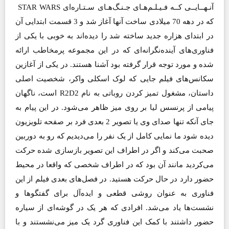
آنـهــایــی کــه فـیـلـم‌هـای جـنـگ‌هـای سـتـاره‌ای STAR WARS
که در دهه 70 میلادی ساخت آنها آغاز شد و 3 قسمت ابتدایی آن
در ابتدای هزاره جدید ساخته شد را دیده‌اند به خوبی با یکی از
فناوری‌های آینده‌نگرانه‌ای که در این مجموعه پرمخاطب ارائه
شده و مورد توجه قرار گرفته بود آشنا هستند. در یکی از آغازین
سکانس‌های فیلم جایی که لوک اسکلی واکر،‌ شخصیت اصلی
داستان، ‌مشغول تمیز کردن روباتی به نام R2D2 است، ‌ناگهان
پیامی از پرنسس لیا بر روی میز ظاهر می‌شود. در این پیام به
جای آنکه تنها صدای وی یا تصویر 2 بعدی فرد بر صفحه تلویزیون
دیده شود ما نمایی کامل از یک نفر را می‌دیدیم که رو به دوربین
صحبت می‌کند و اگر در اطراف این تصویر بازسازی شده حرکت
می‌کردید مانند آن بود که در اطراف شخصی که واقعا در محیط
حضور دارد در حال حرکت هستید. در فصل‌های بعدی فیلم از این
فناوری به عنوان روشی قطعی و ایده‌آل برای گفتگو‌ها و
نشست‌ها یاد می‌شد. افرادی که هر یک در گوشه‌ای از سیاره
حضور داشتند با کمک این فناوری گرد یک میز می‌نشستند و با