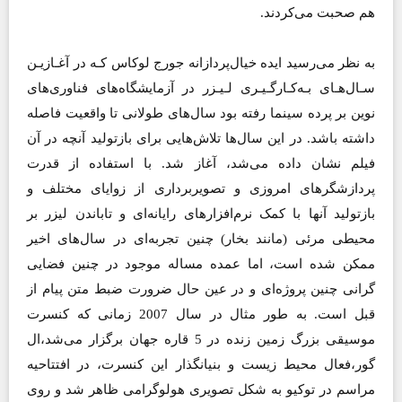
هم صحبت می‌کردند.
به نظر می‌رسید ایده خیال‌پردازانه جورج لوکاس کـه در آغـازیـن
سـال‌هـای بـه‌کـارگـیـری لـیـزر در آزمایشگاه‌های فناوری‌های
نوین بر پرده سینما رفته بود سال‌های طولانی تا واقعیت فاصله
داشته باشد. در این سال‌ها تلاش‌هایی برای بازتولید آنچه در آن
فیلم نشان داده می‌شد، آغاز شد. با استفاده از قدرت
پردازشگرهای امروزی و تصویربرداری از زوایای مختلف و
بازتولید آنها با کمک نرم‌افزارهای رایانه‌ای و تاباندن لیزر بر
محیطی مرئی (مانند بخار) چنین تجربه‌ای در سال‌های اخیر
ممکن شده است، اما عمده مساله موجود در چنین فضایی
گرانی چنین پروژه‌ای و در عین حال ضرورت ضبط متن پیام از
قبل است. به طور مثال در سال 2007 زمانی که کنسرت
موسیقی بزرگ زمین زنده در 5 قاره جهان برگزار می‌شد،‌ال
گور،‌فعال محیط زیست و بنیانگذار این کنسرت،‌ در افتتاحیه
مراسم در توکیو به شکل تصویری هولوگرامی ظاهر شد و روی