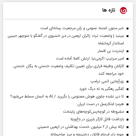
تازه ها
خبر ستون اعتماد عمومی و رکن مرجعیت رسانه‌ای است
ببینید | وضعیت تردد زائران اربعین در مرز خسروی در گفتگو با منوچهر حبیبی
استاندار کرمانشاه
اینترنت بی افسار
امیر سرتیپ اکرمی‌نیا: ارتش کاملا آماده است
کارکنان وظیفه فراری برای تعیین تکلیف وضعیت خدمتی به یگان خدمتی
خود مراجعه کنند
زورآزمایی اتمی ترامپ
کفگیر رهگیر به ته دیگ خورد
تا دیر نشده جلوی هوش مصنوعی را بگیرید / AI به انسان مسلط می‌شود؟
هرمز؛ ابتکارعمل در دست ایران
مشروطه در کوچه‌پس‌کوچه‌های پایتخت
بازداشت قاتل کارگر باربری در باغ‌ویلا
ارائه بیش از ۲ میلیون خدمت بهداشتی در اربعین حسینی
چوبه دار، فرجام قاتلان دختربچه و مرد صاحبخانه