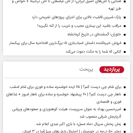
آشنایی با آش‌های اصیل ایرانی؛ از آش عباسعلی تا آش ترخینه + خواص و
طرز تهیه
پارک شیرین قابلیت‌ بالایی برای اجرای پروژهای تفریحی دارد
مراقب باشید این بیماری عجیب و غریب را از کنه نگیرید!
خاوران؛ گمشده‌ای در تاریخ کرمانشاه
فروش خیره‌کننده داستان اسباب‌بازی ۵؛ بزرگ‌ترین افتتاحیه سال برای پیکسار
کتابی که شما را به مکث دعوت می‌کند
پربازدید
پربحث
برای شام چی درست کنم؟ | ۲۵ ایده خوشمزه، ساده و فوری برای شام امشب
ناهار چی درست کنم؟ | ۲۰ پیشنهاد خوشمزه و ساده برای ناهار امروز + غذاهای
فوری و اقتصادی
امیرحسین بهداد به عنوان سرپرست هیئت کوهنوردی و صعودهای ورزشی
آذربایجان شرقی منصوب شد
زمان پخش سریال «ماه عسل» با بازی اکبر عبدی اعلام شد
دمای ۵۰ درجه در خوزستان | احتمال بارش‌های سیل‌آسا در ۳ استان