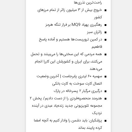
راحت‌ترین نذری‌ها
خروج بیش از ۳ میلیون زائر از تمام مرز‌های
کشور
رهگیری پهپاد MQ9 بر فراز تنگه هرمز
‌زائران سبز
در کمین تروریست‌ها هستیم و آماده پاسخ
قاطعیم
همه مردمی که این سختی‌ها را می‌بینند و تحمل
می‌کنند، برای ایران و کشورشان این کاررا انجام
می‌دهند
سهمیه ۶۰ لیتری پابرجاست | آخرین وضعیت
اتصال کارت سوخت به کارت بانکی
درگیری مرگبار ۲ پسرخاله در پارک
هنرمند منحصر‌به‌فردی را از دست دادیم/ پخش ۲
مجموعه تلویزیونی جدید زنده‌یاد عبدی در آینده
نزدیک
پزشکیان: باید دشمن را وادار کنیم به آنچه امضا
کرده پایبند بماند