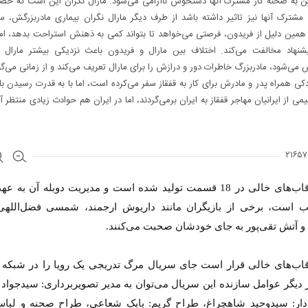
ین به صحنه کار مشترک آنها دستخوش ناآرامی می‌شود. مارال نگران این است که حضو
مشترک آنها نیز تاثیر داشته باشد از طرف دیگر مارال نگران بیماری مادربزرگش، سو
مین دلیل از فریدون، فرصتی می‌خواهد تا بتواند کمی به ذهنش استراحت بدهد، اما
یشنهاد مخالفت می‌کند. اختلاف بین مارال و فریدون باعث نزدیکی بیشتر مارال
 می‌شود، مادربزرگ خاطرات دور و درازش را برای مارال تعریف می‌کند و از زمانی می‌گو
کی همراه پدر و مادرش برای کار به قفقاز سفر می‌کرده است، اما با به قدرت رسیدن ب
 از ایرانیان مهاجر قفقاز به ایران برمی‌گردند، اما در ایران هم حوادث زیادی منتظر آ
سریال قاب‌های خالی در 18 قسمت تولید شده است و مدیریت دوبله آن به 
است، برخی از بازیگران مانند داریوش ارجمند، شمسی فضل‌اللهی
 آتش تقی‌پور به جای خودشان صحبت می‌کنند.
ز دیگر عوامل سازنده این سریال می‌توان به مدیر تصویربرداری: سیدجواد
دار: سیدوحید شاهچراغ، طراح گریم: بابک شعاعی، طراح صحنه و لباس