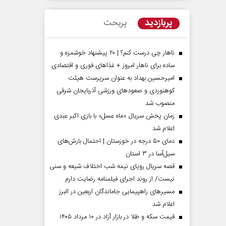
پربازدید
پربحث
ناهار چی درست کنم؟ | ۲۰ پیشنهاد خوشمزه و
ساده برای ناهار امروز + غذاهای فوری و اقتصادی
امیرحسین بهداد به عنوان سرپرست هیئت
کوهنوردی و صعودهای ورزشی آذربایجان شرقی
منصوب شد
زمان پخش سریال «ماه عسل» با بازی اکبر عبدی
اعلام شد
مردادماه
صفحات نخست روزنامه ها‌ی‌سه‌شنبه ۶ مردادماه
صفحات
دمای ۵۰ درجه در خوزستان | احتمال بارش‌های
سیل‌آسا در ۳ استان
قصه سریال رویای نیمه شب اختلاف شیعه و سنی
نیست/ از روند اجرای فیلمنامه رضایت دارم
مسیر‌های راهپیمایی جاماندگان اربعین در البرز
اعلام شد
قیمت سکه و طلا در بازار آزاد در ۱۰ مرداد ۱۴۰۵