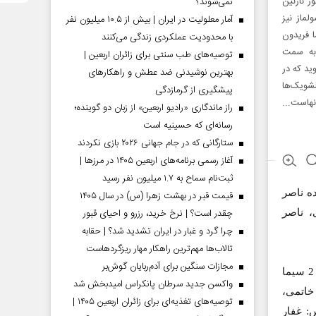
ر نازنین
نمی‌شوند؟
لماز نیز
آمار معلولیت در ایران | بیش از ۱۰.۵ میلیون نفر
 فریدون
با محدودیت عملکردی زندگی می‌کنند
 به سمت
توصیه‌های طب سنتی برای زائران اربعین |
ید که در
بهترین نوشیدنی ضد عطش و راهکارهای
لشویک‌ها
پیشگیری از گرمازدگی
نهاست...
راز ماندگاری «رادیو اربعین» از زبان دو گوینده؛
رسانه‌ای که حسینیه است
ستارگانی که در جام جهانی ۲۰۲۶ بازی نکردند
آغاز رسمی برنامه‌های اربعین ۱۴۰۵ در مرز‌ها |
ثبت‌نام سماح به ۱.۷ میلیون نفر رسید
عهده ناصر
قیمت قبر در بهشت زهرا (س) در سال ۱۴۰۵
چقدر است؟ | نرخ خرید، رزرو و احیای قبور
، ناصر
چرا گرد و غبار در ایران تشدید شد؟ | حقابه
تالاب‌ها مهم‌ترین راهکار مهار ریزگردهاست
مجازات سنگین برای آدم‌ربایان گوش‌بر
سریال قاب‌های خالی قرار است جای سریال مرگ تدریجی یک رویا را در شبکه 2 سیما
واکسن جدید سرطان پانکراس امیدبخش شد
 خاتمی،
توصیه‌های تغذیه‌ای برای زائران اربعین ۱۴۰۵ |
: غفار