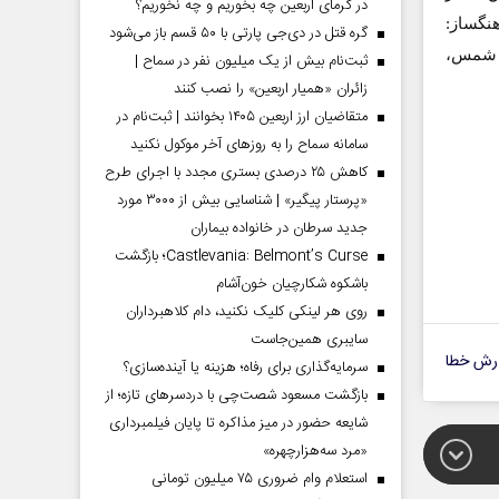
در گرمای اربعین چه بخوریم و چه نخوریم؟
نگساز:
گره قتل در دی‌جی پارتی با ۵۰ قسم باز می‌شود
ن شمس،
ثبت‌نام بیش از یک میلیون نفر در سماح |
زائران «همیار اربعین» را نصب کنند
متقاضیان ارز اربعین ۱۴۰۵ بخوانند | ثبت‌نام در
سامانه سماح را به روز‌های آخر موکول نکنید
کاهش ۲۵ درصدی بستری مجدد با اجرای طرح
«پرستار پیگیر» | شناسایی بیش از ۳۰۰۰ مورد
جدید سرطان در خانواده بیماران
Castlevania: Belmont’s Curse؛ بازگشت
باشکوه شکارچیان خون‌آشام
روی هر لینکی کلیک نکنید، دام کلاهبرداران
سایبری همین‌جاست
رش خطا
سرمایه‌گذاری برای رفاه؛ هزینه یا آینده‌سازی؟
بازگشت مسعود شصت‌چی با دردسر‌های تازه؛ از
شایعه حضور در میز مذاکره تا پایان فیلمبرداری
«مرد سه‌هزارچهره»
استعلام وام ضروری ۷۵ میلیون تومانی