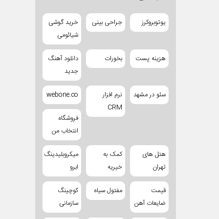
یوتوبروکرز
جراحی بینی
خرید گوشی
شیائومی
هزینه پست
بخورات
دانلود آهنگ
جدید
سئو در مشهد
نرم افزار
webone.co
CRM
فروشگاه
انتخاب من
هتل های
کمک به
میکروبلیدینگ
تهران
خیریه
ابرو
قیمت
مفتول سیاه
کوچینگ
ضایعات آهن
سازمانی