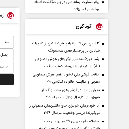
پیام تسلیت رسانه ملی در پی درگذشت استاد
ابوالقاسم قاسم‌زاده
ارس
گوناگون
گلکسی اس ۲۷ اولترا؛ پیش‌نمایشی از تغییرات
بنیادین در پرچمدار بعدی سامسونگ
رشد خیره‌کننده بازار توکن‌های هوش مصنوعی
(AI)؛ از هیجان تا زیرساخت‌های واقعی
انقلاب گوشی‌های تاشو‌ با طعم هوش مصنوعی؛
معرفی و مقایسه خانواده گلکسی Z۸
بحران باتری در گوشی‌های سامسونگ؛ آیا
به‌روزرسانی One UI ۸.۵ مقصر است؟
آیا خودروهای خودران جای ماشین‌های معمولی را
می‌گیرند؟ بررسی وضعیت در سال ۲۰۲۶
استعلام وام ضروری ۷۵ میلیون تومانی
بازنشستگان کشوری؛ نحوه مشاهده نتیجه