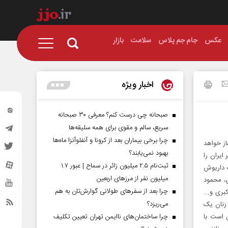
عکس
جام جم پلاس
سلامت
بازار
اخبار ویژه
صبحانه چی درست کنم؟ معرفی ۳۰ صبحانه
سریع، سالم و مقوی برای همه سلیقه‌ها
چرا برخی بیماران بعد از کرونا و آنفلوآنزا ماه‌ها
رتضی احمدی هرندی بزودی از شبکه 2 سیما آغاز خواهد
بهبود نمی‌یابند؟
ایران را
ثبت‌نام ۲.۵ میلیون زائر در سماح | عبور ۱.۷
ن به داریوش
میلیون نفر از مرز‌های اربعین
ی، محمود
چرا بعد از سفرهای طولانی گوارش‌تان به هم
بری و...
می‌ریزد؟
 زنان یک
ن است با
چرا ساختمان‌های ناایمن تهران تعیین تکلیف