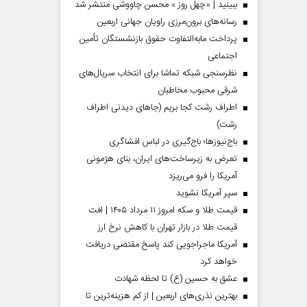
ببینید | «چهل روز » محسن چاووشی منتشر شد
رسانه‌های برون‌مرزی راویان جهانی اربعین
پرداخت مابه‌التفاوت حقوق بازنشستگان تأمین
اجتماعی
نظرسنجی شبکه تماشا برای انتخاب سریال‌های
شرقی محبوب مخاطبان
اطراف رشت کجا بریم (جاهای دیدنی اطراف
رشت)
باج‌نیوزها؛ باج‌گیری در لباس افشاگری
تعرض به زیرساخت‌های ایران، بنای هژمونی
آمریکا را فرو می‌ریزد
سپر آمریکا نشوید
قیمت طلا و سکه امروز ۱۱ مرداد ۱۴۰۵ | افت
قیمت طلا در بازار تهران با کاهش نرخ ارز
آمریکا ماجراجویی کند پاسخ مقتضی دریافت
خواهد کرد
عشق به حسین (ع) تا لحظه شهادت
بهترین نذری‌های اربعین | از کم هزینه‌ترین تا