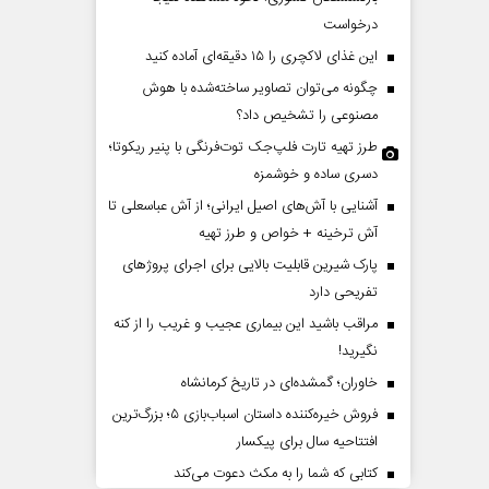
درخواست
این غذای لاکچری را ۱۵ دقیقه‌ای آماده کنید
چگونه می‌توان تصاویر ساخته‌شده با هوش
مصنوعی را تشخیص داد؟
طرز تهیه تارت فلپ‌جک توت‌فرنگی با پنیر ریکوتا؛
دسری ساده و خوشمزه
آشنایی با آش‌های اصیل ایرانی؛ از آش عباسعلی تا
پشت‌پرده تهدیدات کوتاه‏‌مدت و
اربعین نماد مقاومت در ب
آش ترخینه + خواص و طرز تهیه
ادعا‌های خلاف واقع آمریکا
استکبار‌
پارک شیرین قابلیت‌ بالایی برای اجرای پروژهای
تفریحی دارد
مین - تحلیلگر مسائل سیاسی
رحمت‌الله نوروزی - عضو کمیسیون اجت
مراقب باشید این بیماری عجیب و غریب را از کنه
مجلس
نگیرید!
خاوران؛ گمشده‌ای در تاریخ کرمانشاه
فروش خیره‌کننده داستان اسباب‌بازی ۵؛ بزرگ‌ترین
افتتاحیه سال برای پیکسار
کتابی که شما را به مکث دعوت می‌کند