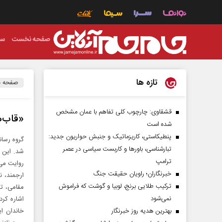
صفحه نخست
سی
تازه ها
صفحه 
قشقاوی: چارچوب کلی تفاهم با عمان مشخص
«قاب‌ه
شده است
پنطیکاستی، کاریزماتیک و جنبش حواریون جدید:
تبارشناسی، باور‌ها و کاربست سیاسی در عصر
شد. این س
ترامپ
خبرنگاران؛ راویان حقیقت جنگ
ارجمند، ن
ترکیب طلایی برنج، لوبیا و گوشت که فراموش
مقامی، تر
نمی‌شود
اشاره کرد
بهترین هدیه روز خبرنگار
خاندان ای