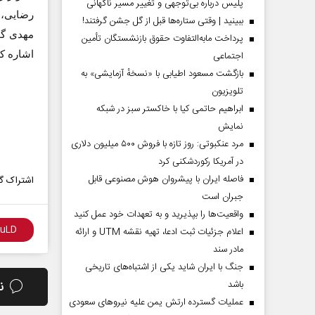
پلیس درباره بی‌توجهی و تغییر مسیر ناگهانی
رضایی، 
ببینید | وقتی ستاره‌ها قبل از گل جشن گرفتند!
مهدی گو
پرداخت مابه‌التفاوت حقوق بازنشستگان تأمین
اجتماعی
اشاره کر
بازگشت مسعود اطیابی با «نسخهٔ آزمایشی» به
تلویزیون
ابراهیم حاتمی کیا با خاکستر سبز در شبکه
نمایش
مرد عنکبوتی: روز تازه با فروش ۵۰۰ میلیون دلاری
در آمریکا رکوردشکنی کرد
فاصله ایران با پیشرو‌ان هوش مصنوعی قابل
اشتراک گذ
جبران است
واقعیت‌ها را بپذیرید و به تعهدات خود عمل کنید
اعلام جزئیات ثبت ادعا، تهیه نقشه UTM و ارائه
مادر سند
جنگ با ایران شاید یکی از اشتباه‌های تاریخی
باشد
ن
عملیات گسترده ارتش یمن علیه نیروهای سعودی