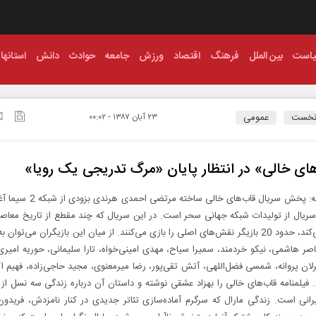
است
بین الملل
فرهنگ
اقتصاد
ورزش
جامعه
حوادث
دانش
استانها
نخست
عمومی
۲۳ آبان ۱۳۸۷ - ۰۰:۰۲
ای خالی» در انتظار پایان «مرگ تدریجی یک رویا»
گروه رسانه: پخش سریال قاب‌های خالی ساخته م
ریال از تولیدات شبکه جهانی سحر است. در این سریال که چند مقطع از تاریخ معاصر 
روایت می‌کند، حدود 20 بازیگر نقش‌های اصلی را بازی می‌کنند. از میان این بازیگران می‌توا
اصر هاشمی، نیکو خردمند، سمیرا سیاح، مهدی امینی‌خواه، تارا سلیمانی، حوریه امیر
لان پروانه، شمسی فضل‌اللهی، آتش تقی‌پور، رضا میرمعنوی، مجید حاجی‌زاده، فهیم اک
. فیلمنامه قاب‌های خالی را بهزاد عشقی نوشته و داستان آن درباره زندگی سه نسل از
رانی است. زندگی مارال که سرگرم آماده‌سازی تئاتر جدیدی در کنار نامزدش، فریدو