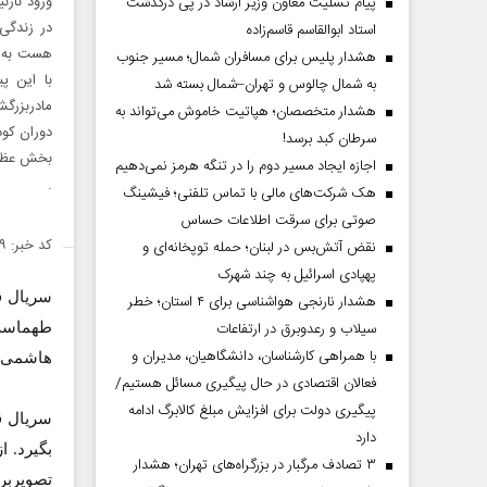
ورود نازن
پیام تسلیت معاون وزیر ارشاد در پی درگذشت
در زندگی 
استاد ابوالقاسم قاسم‌زاده
هست به ه
هشدار پلیس برای مسافران شمال؛ مسیر جنوب
با این پ
به شمال چالوس و تهران–شمال بسته شد
مادربزرگش
هشدار متخصصان؛ هپاتیت خاموش می‌تواند به
دوران کود
سرطان کبد برسد!
بخش عظیمی
اجازه ایجاد مسیر دوم را در تنگه هرمز نمی‌دهیم
.
هک شرکت‌های مالی با تماس تلفنی؛ فیشینگ
صوتی برای سرقت اطلاعات حساس
کد خبر: ۲۱۶۵۷۹
نقض آتش‌بس در لبنان؛ حمله توپخانه‌ای و
پهپادی اسرائیل به چند شهرک
هشدار نارنجی هواشناسی برای ۴ استان؛ خطر
سیلاب و رعدوبرق در ارتفاعات
طهماسب 
با همراهی کارشناسان، دانشگاهیان، مدیران و
هاشمی و
فعالان اقتصادی در حال پیگیری مسائل هستیم/
پیگیری دولت برای افزایش مبلغ کالابرگ ادامه
دارد
بگیرد. ا
۳ تصادف مرگبار در بزرگراه‌های تهران؛ هشدار
تصویربر