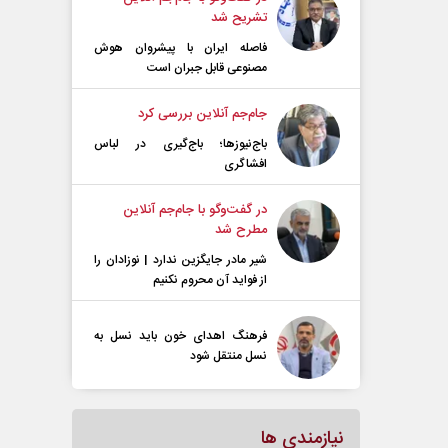
تشریح شد
فاصله ایران با پیشرو‌ان هوش
مصنوعی قابل جبران است
جام‌جم آنلاین بررسی کرد
باج‌نیوزها؛ باج‌گیری در لباس
افشاگری
در گفت‌و‌گو با جام‌جم آنلاین
مطرح شد
شیر مادر جایگزین ندارد | نوزادان را
از فواید آن محروم نکنیم
فرهنگ اهدای خون باید نسل به
نسل منتقل شود
نیازمندی ها