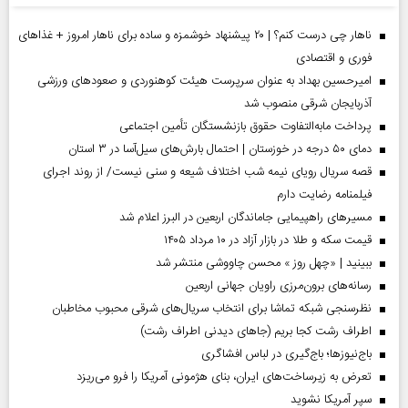
ناهار چی درست کنم؟ | ۲۰ پیشنهاد خوشمزه و ساده برای ناهار امروز + غذاهای
فوری و اقتصادی
امیرحسین بهداد به عنوان سرپرست هیئت کوهنوردی و صعودهای ورزشی
آذربایجان شرقی منصوب شد
پرداخت مابه‌التفاوت حقوق بازنشستگان تأمین اجتماعی
دمای ۵۰ درجه در خوزستان | احتمال بارش‌های سیل‌آسا در ۳ استان
قصه سریال رویای نیمه شب اختلاف شیعه و سنی نیست/ از روند اجرای
فیلمنامه رضایت دارم
مسیر‌های راهپیمایی جاماندگان اربعین در البرز اعلام شد
قیمت سکه و طلا در بازار آزاد در ۱۰ مرداد ۱۴۰۵
ببینید | «چهل روز » محسن چاووشی منتشر شد
رسانه‌های برون‌مرزی راویان جهانی اربعین
نظرسنجی شبکه تماشا برای انتخاب سریال‌های شرقی محبوب مخاطبان
اطراف رشت کجا بریم (جاهای دیدنی اطراف رشت)
باج‌نیوزها؛ باج‌گیری در لباس افشاگری
تعرض به زیرساخت‌های ایران، بنای هژمونی آمریکا را فرو می‌ریزد
سپر آمریکا نشوید