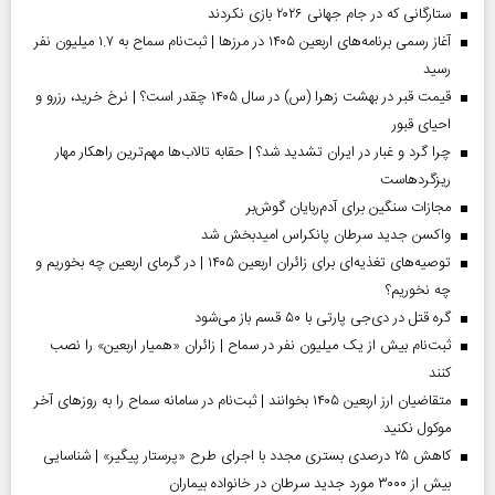
ستارگانی که در جام جهانی ۲۰۲۶ بازی نکردند
آغاز رسمی برنامه‌های اربعین ۱۴۰۵ در مرز‌ها | ثبت‌نام سماح به ۱.۷ میلیون نفر
رسید
قیمت قبر در بهشت زهرا (س) در سال ۱۴۰۵ چقدر است؟ | نرخ خرید، رزرو و
احیای قبور
چرا گرد و غبار در ایران تشدید شد؟ | حقابه تالاب‌ها مهم‌ترین راهکار مهار
ریزگردهاست
مجازات سنگین برای آدم‌ربایان گوش‌بر
واکسن جدید سرطان پانکراس امیدبخش شد
توصیه‌های تغذیه‌ای برای زائران اربعین ۱۴۰۵ | در گرمای اربعین چه بخوریم و
چه نخوریم؟
گره قتل در دی‌جی پارتی با ۵۰ قسم باز می‌شود
ثبت‌نام بیش از یک میلیون نفر در سماح | زائران «همیار اربعین» را نصب
کنند
متقاضیان ارز اربعین ۱۴۰۵ بخوانند | ثبت‌نام در سامانه سماح را به روز‌های آخر
موکول نکنید
کاهش ۲۵ درصدی بستری مجدد با اجرای طرح «پرستار پیگیر» | شناسایی
بیش از ۳۰۰۰ مورد جدید سرطان در خانواده بیماران