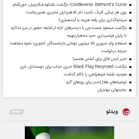
Castlevania: Belmont’s Curse؛ بازگشت باشکوه شکارچیان خون‌آشام
روی هر لینکی کلیک نکنید، دام کلاهبرداران سایبری همین‌جاست
سرمایه‌گذاری برای رفاه؛ هزینه یا آینده‌سازی؟
بازگشت مسعود شصت‌چی با دردسر‌های تازه؛ از شایعه حضور در میز مذاکره
تا پایان فیلمبرداری «مرد سه‌هزارچهره»
استعلام وام ضروری ۷۵ میلیون تومانی بازنشستگان کشوری؛ نحوه مشاهده
نتیجه درخواست
اجیر کردن قاتل برای کشتن همسر!
بازگشت Black Flag Resynced خبری جذاب برای دوستداران بازی
معجزه، نقشه شوهرکشی را ناکام گذاشت
توصیه‌های هلال‌احمر برای روز‌های گرم
جام‌جهانی مهاجران
ویدئو