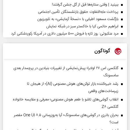
ببینید | وقتی ستاره‌ها قبل از گل جشن گرفتند!
پرداخت مابه‌التفاوت حقوق بازنشستگان تأمین اجتماعی
بازگشت مسعود اطیابی با «نسخهٔ آزمایشی» به تلویزیون
ابراهیم حاتمی کیا با خاکستر سبز در شبکه نمایش
مرد عنکبوتی: روز تازه با فروش ۵۰۰ میلیون دلاری در آمریکا رکوردشکنی کرد
گوناگون
گلکسی اس ۲۷ اولترا؛ پیش‌نمایشی از تغییرات بنیادین در پرچمدار بعدی
سامسونگ
رشد خیره‌کننده بازار توکن‌های هوش مصنوعی (AI)؛ از هیجان تا
زیرساخت‌های واقعی
انقلاب گوشی‌های تاشو‌ با طعم هوش مصنوعی؛ معرفی و مقایسه خانواده
گلکسی Z۸
بحران باتری در گوشی‌های سامسونگ؛ آیا به‌روزرسانی One UI ۸.۵ مقصر
است؟