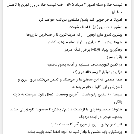
قیمت طلا و سکه امروز ۱۱ مرداد ۱۴۰۵ | افت قیمت طلا در بازار تهران با کاهش
نرخ ارز
آمریکا ماجراجویی کند پاسخ مقتضی دریافت خواهد کرد
عشق به حسین (ع) تا لحظه شهادت
بهترین نذری‌های اربعین | از کم هزینه‌ترین تا راحت‌ترین نذری‌ها
خروج بیش از ۳ میلیون زائر از تمام مرز‌های کشور
رهگیری پهپاد MQ9 بر فراز تنگه هرمز
‌زائران سبز
در کمین تروریست‌ها هستیم و آماده پاسخ قاطعیم
درگیری مرگبار ۲ پسرخاله در پارک
همه مردمی که این سختی‌ها را می‌بینند و تحمل می‌کنند، برای ایران و
کشورشان این کاررا انجام می‌دهند
سهمیه ۶۰ لیتری پابرجاست | آخرین وضعیت اتصال کارت سوخت به کارت
بانکی
هنرمند منحصر‌به‌فردی را از دست دادیم/ پخش ۲ مجموعه تلویزیونی جدید
زنده‌یاد عبدی در آینده نزدیک
لغو تحریم‌های ایران از سوی آمریکا صحت ندارد
پزشکیان: باید دشمن را وادار کنیم به آنچه امضا کرده پایبند بماند