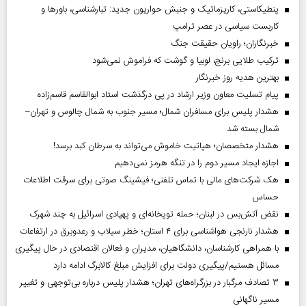
پنطیکاستی، کاریزماتیک و جنبش حواریون جدید: تبارشناسی، باور‌ها و
کاربست سیاسی در عصر ترامپ
خبرنگاران؛ راویان حقیقت جنگ
ترکیب طلایی برنج، لوبیا و گوشت که فراموش نمی‌شود
بهترین هدیه روز خبرنگار
پیام تسلیت معاون وزیر ارشاد در پی درگذشت استاد ابوالقاسم قاسم‌زاده
هشدار پلیس برای مسافران شمال؛ مسیر جنوب به شمال چالوس و تهران–
شمال بسته شد
هشدار متخصصان؛ هپاتیت خاموش می‌تواند به سرطان کبد برسد!
اجازه ایجاد مسیر دوم را در تنگه هرمز نمی‌دهیم
هک شرکت‌های مالی با تماس تلفنی؛ فیشینگ صوتی برای سرقت اطلاعات
حساس
نقض آتش‌بس در لبنان؛ حمله توپخانه‌ای و پهپادی اسرائیل به چند شهرک
هشدار نارنجی هواشناسی برای ۴ استان؛ خطر سیلاب و رعدوبرق در ارتفاعات
با همراهی کارشناسان، دانشگاهیان، مدیران و فعالان اقتصادی در حال پیگیری
مسائل هستیم/پیگیری دولت برای افزایش مبلغ کالابرگ ادامه دارد
۳ تصادف مرگبار در بزرگراه‌های تهران؛ هشدار پلیس درباره بی‌توجهی و تغییر
مسیر ناگهانی