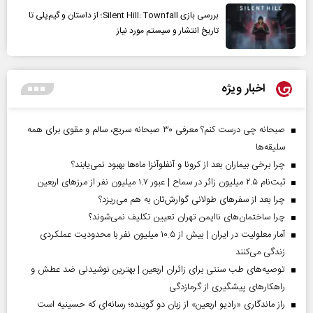
بررسی بازی Silent Hill: Townfall؛ از داستان و گیم‌پلی تا
تاریخ انتشار و سیستم مورد نیاز
اخبار ویژه
صبحانه چی درست کنم؟ معرفی ۳۰ صبحانه سریع، سالم و مقوی برای همه
سلیقه‌ها
چرا برخی بیماران بعد از کرونا و آنفلوآنزا ماه‌ها بهبود نمی‌یابند؟
ثبت‌نام ۲.۵ میلیون زائر در سماح | عبور ۱.۷ میلیون نفر از مرز‌های اربعین
چرا بعد از سفرهای طولانی گوارش‌تان به هم می‌ریزد؟
چرا ساختمان‌های ناایمن تهران تعیین تکلیف نمی‌شوند؟
آمار معلولیت در ایران | بیش از ۱۰.۵ میلیون نفر با محدودیت عملکردی
زندگی می‌کنند
توصیه‌های طب سنتی برای زائران اربعین | بهترین نوشیدنی ضد عطش و
راهکارهای پیشگیری از گرمازدگی
راز ماندگاری «رادیو اربعین» از زبان دو گوینده؛ رسانه‌ای که حسینیه است