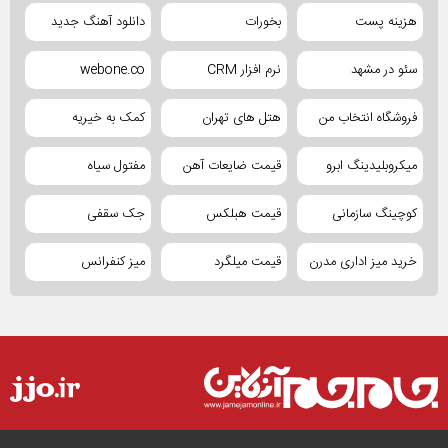
هزینه پست
بخورات
دانلود آهنگ جدید
سئو در مشهد
نرم افزار CRM
webone.co
فروشگاه انتخاب من
هتل های تهران
کمک به خیریه
میکروبلیدینگ ابرو
قیمت ضایعات آهن
مفتول سیاه
کوچینگ سازمانی
قیمت هبلکس
جک سقفی
خرید میز اداری مدرن
قیمت میلگرد
میز کنفرانس