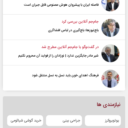
فاصله ایران با پیشرو‌ان هوش مصنوعی قابل جبران است
جام‌جم آنلاین بررسی کرد
باج‌نیوزها؛ باج‌گیری در لباس افشاگری
در گفت‌و‌گو با جام‌جم آنلاین مطرح شد
شیر مادر جایگزین ندارد | نوزادان را از فواید آن محروم نکنیم
فرهنگ اهدای خون باید نسل به نسل منتقل شود
نیازمندی ها
یوتوبروکرز
جراحی بینی
خرید گوشی شیائومی