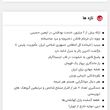
تازه ها
ارائه بیش از ۲ میلیون خدمت بهداشتی در اربعین حسینی
چوبه دار، فرجام قاتلان دختربچه و مرد صاحبخانه
ببینید | فرمانده کل انتظامی جمهوری اسلامی ایران­: مأموریت پلیس تا
بازگشت آخرین زائر به منزل ادامه دارد
پاسخ قانون به خشونت در قاب اینستاگرام
راز ماندگاری پرواز یک قهرمان
نقشه جهادی برای ایران
رکوردشکنی تاریخی بورس
هم دنبال جوانگرایی هستم هم نتیجه
دستگیری تعداد ۸ نفر از اشرار مسلح شاخص و مرتبطین گروهک های
تروریستی
قطعه گمشده پازل کهکشانی‌ها
دربی دوباره خارج از تهران!