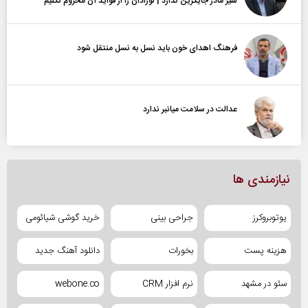
شیر مادر جایگزین ندارد | نوزادان را از فواید آن محروم نکنیم
فرهنگ اهدای خون باید نسل به نسل منتقل شود
عدالت در سلامت میانبر ندارد
نیازمندی ها
یوتوبروکرز
جراحی بینی
خرید گوشی شیائومی
هزینه پست
بخورات
دانلود آهنگ جدید
سئو در مشهد
نرم افزار CRM
webone.co