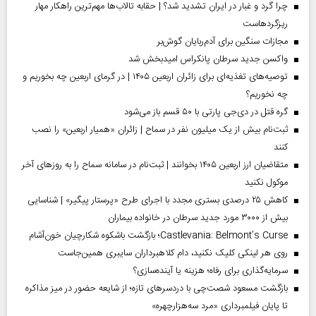
چرا گرد و غبار در ایران تشدید شد؟ | حقابه تالاب‌ها مهم‌ترین راهکار مهار
ریزگردهاست
مجازات سنگین برای آدم‌ربایان گوش‌بر
واکسن جدید سرطان پانکراس امیدبخش شد
توصیه‌های تغذیه‌ای برای زائران اربعین ۱۴۰۵ | در گرمای اربعین چه بخوریم و
چه نخوریم؟
گره قتل در دی‌جی پارتی با ۵۰ قسم باز می‌شود
ثبت‌نام بیش از یک میلیون نفر در سماح | زائران «همیار اربعین» را نصب
کنند
متقاضیان ارز اربعین ۱۴۰۵ بخوانند | ثبت‌نام در سامانه سماح را به روز‌های آخر
موکول نکنید
کاهش ۲۵ درصدی بستری مجدد با اجرای طرح «پرستار پیگیر» | شناسایی
بیش از ۳۰۰۰ مورد جدید سرطان در خانواده بیماران
Castlevania: Belmont’s Curse؛ بازگشت باشکوه شکارچیان خون‌آشام
روی هر لینکی کلیک نکنید، دام کلاهبرداران سایبری همین‌جاست
سرمایه‌گذاری برای رفاه؛ هزینه یا آینده‌سازی؟
بازگشت مسعود شصت‌چی با دردسر‌های تازه؛ از شایعه حضور در میز مذاکره
تا پایان فیلمبرداری «مرد سه‌هزارچهره»