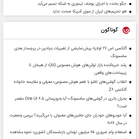
«بگو بخند» با اجرای یوسف تیموری به شبکه نسیم می‌آید
لغو تحریم‌های ایران از سوی آمریکا صحت ندارد
گوناگون
گلکسی اس ۲۷ اولترا؛ پیش‌نمایشی از تغییرات بنیادین در پرچمدار بعدی
سامسونگ
رشد خیره‌کننده بازار توکن‌های هوش مصنوعی (AI)؛ از هیجان تا
زیرساخت‌های واقعی
انقلاب گوشی‌های تاشو‌ با طعم هوش مصنوعی؛ معرفی و مقایسه خانواده
گلکسی Z۸
بحران باتری در گوشی‌های سامسونگ؛ آیا به‌روزرسانی One UI ۸.۵ مقصر
است؟
آیا خودروهای خودران جای ماشین‌های معمولی را می‌گیرند؟ بررسی وضعیت
در سال ۲۰۲۶
استعلام وام ضروری ۷۵ میلیون تومانی بازنشستگان کشوری؛ نحوه مشاهده