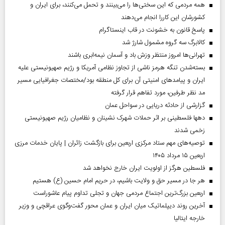
همه مردمی که این سختی‌ها را می‌بینند و تحمل می‌کنند، برای ایران و
کشورشان این کاررا انجام می‌دهند
پاسخ قانون به خشونت در قاب اینستاگرام
کالابرگ سه گروه مشمول شارژ شد
تهرانی‌ها امروز منتظر وزش باد و آسمان نیمه‌ابری باشند
بسته‌شدن تنگه هرمز ناشی از تجاوز نظامی آمریکا و رژیم صهیونیستی علیه
ایران و پیامد‌های امنیتی آن برای کل منطقه بود/مختصات جغرافیایی مسیر
مد نظر طرفین، مورد تفاهم قرار گرفته
گزارشی از حادثه دریایی در سواحل عمان
دهها فلسطینی بر اثر حملات شهرک نشینان و نظامیان رژیم صهیونیستی
زخمی شدند
توصیه‌های مهم ستاد مرکزی اربعین برای بازگشت زائران | پایان خدمات مرزی
اربعین ۱۵ مرداد ۱۴۰۵
فلسطین هرگز از اولویت ایران خارج نخواهد شد
هر جا در مسیر حق و ولایت باشیم، در حریم امام حسین (ع) هستیم
اربعین بزرگ‌ترین اجتماع مردمی جهان و تجلی تداوم پیام عاشوراست
آخرین روند دیپلماتیک میان ایران و عمان محور گفت‌وگوی عراقچی و وزیر
خارجه ایتالیا