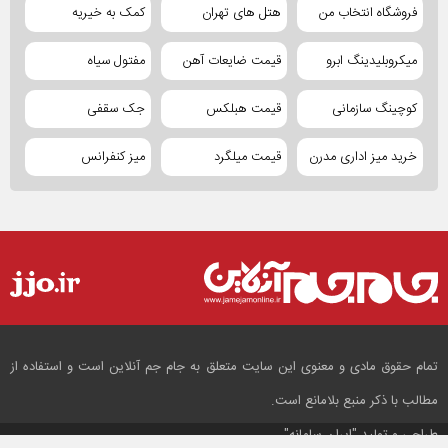
فروشگاه انتخاب من
هتل های تهران
کمک به خیریه
میکروبلیدینگ ابرو
قیمت ضایعات آهن
مفتول سیاه
کوچینگ سازمانی
قیمت هبلکس
جک سقفی
خرید میز اداری مدرن
قیمت میلگرد
میز کنفرانس
تمام حقوق مادی و معنوی این سایت متعلق به جام جم آنلاین است و استفاده از
مطالب با ذکر منبع بلامانع است.
طراحی و تولید
"ایران سامانه"