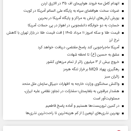
انهدام کامل سه فروند هواپیمای اف ۳۵ در الازرق اردن
ضربات سخت هوافضای سپاه به پایگاه علی السالم آمریکا در کویت
یورش آرش‌های ارتش به مراکز و پایگاه‌ آمریکا در بحرین
خسارت به دو خوابگاه دانشجویی در اهواز در پی حملات آمریکا
قیمت طلا و سکه امروز ۱۱ مرداد ۱۴۰۵ | افت قیمت طلا در بازار تهران با کاهش
نرخ ارز
آمریکا ماجراجویی کند پاسخ مقتضی دریافت خواهد کرد
عشق به حسین (ع) تا لحظه شهادت
خروج بیش از ۳ میلیون زائر از تمام مرز‌های کشور
رهگیری پهپاد MQ9 بر فراز تنگه هرمز
‌زائران سبز
واکنش سخنگوی وزارت خارجه به اظهارات دبیرکل سازمان ملل متحد
هشدار عراقچی به بلغارستان؛ مشارکت در تجاوز نظامی علیه ایران،
مسئولیت‌آور است
در کمین تروریست‌ها هستیم و آماده پاسخ قاطعیم
بهترین نذری‌های اربعین | از کم هزینه‌ترین تا راحت‌ترین نذری‌ها