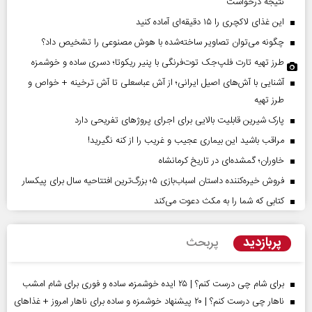
نتیجه درخواست
این غذای لاکچری را ۱۵ دقیقه‌ای آماده کنید
چگونه می‌توان تصاویر ساخته‌شده با هوش مصنوعی را تشخیص داد؟
طرز تهیه تارت فلپ‌جک توت‌فرنگی با پنیر ریکوتا؛ دسری ساده و خوشمزه
آشنایی با آش‌های اصیل ایرانی؛ از آش عباسعلی تا آش ترخینه + خواص و
طرز تهیه
پارک شیرین قابلیت‌ بالایی برای اجرای پروژهای تفریحی دارد
مراقب باشید این بیماری عجیب و غریب را از کنه نگیرید!
خاوران؛ گمشده‌ای در تاریخ کرمانشاه
فروش خیره‌کننده داستان اسباب‌بازی ۵؛ بزرگ‌ترین افتتاحیه سال برای پیکسار
کتابی که شما را به مکث دعوت می‌کند
پربازدید
پربحث
برای شام چی درست کنم؟ | ۲۵ ایده خوشمزه، ساده و فوری برای شام امشب
ناهار چی درست کنم؟ | ۲۰ پیشنهاد خوشمزه و ساده برای ناهار امروز + غذاهای