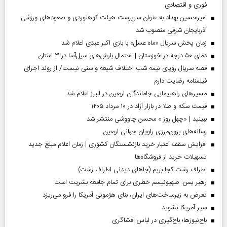
فوری و اقتصادی
امیرحسین بهداد به عنوان سرپرست هیئت کوهنوردی و صعودهای ورزشی
آذربایجان شرقی منصوب شد
زمان پخش سریال «ماه عسل» با بازی اکبر عبدی اعلام شد
دمای ۵۰ درجه در خوزستان | احتمال بارش‌های سیل‌آسا در ۳ استان
قصه سریال رویای نیمه شب اختلاف شیعه و سنی نیست/ از روند اجرای
فیلمنامه رضایت دارم
مسیر‌های راهپیمایی جاماندگان اربعین در البرز اعلام شد
قیمت سکه و طلا در بازار آزاد در ۱۰ مرداد ۱۴۰۵
ببینید | «چهل روز » محسن چاووشی منتشر شد
رسانه‌های برون‌مرزی راویان جهانی اربعین
افزایش سقف اعتبار خرید بازنشستگان کشوری | زمان اعلام مبلغ جدید
تسهیلات خرید از فروشگاه‌ها
اطراف رشت کجا بریم (جاهای دیدنی اطراف رشت)
رهبر یمن: صهیونیسم خطری برای تمام جامعه بشریت است
تعرض به زیرساخت‌های ایران، بنای هژمونی آمریکا را فرو می‌ریزد
سپر آمریکا نشوید
باج‌نیوزها؛ باج‌گیری در لباس افشاگری