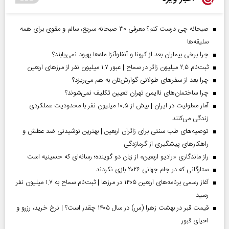
صبحانه چی درست کنم؟ معرفی ۳۰ صبحانه سریع، سالم و مقوی برای همه
سلیقه‌ها
چرا برخی بیماران بعد از کرونا و آنفلوآنزا ماه‌ها بهبود نمی‌یابند؟
ثبت‌نام ۲.۵ میلیون زائر در سماح | عبور ۱.۷ میلیون نفر از مرز‌های اربعین
چرا بعد از سفرهای طولانی گوارش‌تان به هم می‌ریزد؟
چرا ساختمان‌های ناایمن تهران تعیین تکلیف نمی‌شوند؟
آمار معلولیت در ایران | بیش از ۱۰.۵ میلیون نفر با محدودیت عملکردی
زندگی می‌کنند
توصیه‌های طب سنتی برای زائران اربعین | بهترین نوشیدنی ضد عطش و
راهکارهای پیشگیری از گرمازدگی
راز ماندگاری «رادیو اربعین» از زبان دو گوینده؛ رسانه‌ای که حسینیه است
ستارگانی که در جام جهانی ۲۰۲۶ بازی نکردند
آغاز رسمی برنامه‌های اربعین ۱۴۰۵ در مرز‌ها | ثبت‌نام سماح به ۱.۷ میلیون نفر
رسید
قیمت قبر در بهشت زهرا (س) در سال ۱۴۰۵ چقدر است؟ | نرخ خرید، رزرو و
احیای قبور