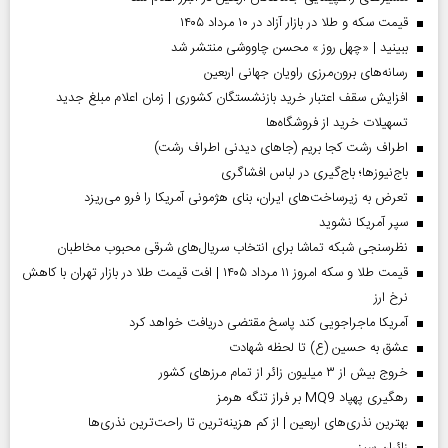
قیمت سکه و طلا در بازار آزاد در ۱۰ مرداد ۱۴۰۵
ببینید | «چهل روز » محسن چاووشی منتشر شد
رسانه‌های برون‌مرزی راویان جهانی اربعین
افزایش سقف اعتبار خرید بازنشستگان کشوری | زمان اعلام مبلغ جدید
تسهیلات خرید از فروشگاه‌ها
اطراف رشت کجا بریم (جاهای دیدنی اطراف رشت)
باج‌نیوزها؛ باج‌گیری در لباس افشاگری
تعرض به زیرساخت‌های ایران، بنای هژمونی آمریکا را فرو می‌ریزد
سپر آمریکا نشوید
نظرسنجی شبکه تماشا برای انتخاب سریال‌های شرقی محبوب مخاطبان
قیمت طلا و سکه امروز ۱۱ مرداد ۱۴۰۵ | افت قیمت طلا در بازار تهران با کاهش
نرخ ارز
آمریکا ماجراجویی کند پاسخ مقتضی دریافت خواهد کرد
عشق به حسین (ع) تا لحظه شهادت
خروج بیش از ۳ میلیون زائر از تمام مرز‌های کشور
رهگیری پهپاد MQ9 بر فراز تنگه هرمز
بهترین نذری‌های اربعین | از کم هزینه‌ترین تا راحت‌ترین نذری‌ها
‌زائران سبز