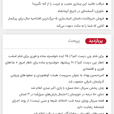
مراقب باشید این بیماری عجیب و غریب را از کنه نگیرید!
خاوران؛ گمشده‌ای در تاریخ کرمانشاه
فروش خیره‌کننده داستان اسباب‌بازی ۵؛ بزرگ‌ترین افتتاحیه سال برای پیکسار
کتابی که شما را به مکث دعوت می‌کند
پربازدید
پربحث
برای شام چی درست کنم؟ | ۲۵ ایده خوشمزه، ساده و فوری برای شام امشب
ناهار چی درست کنم؟ | ۲۰ پیشنهاد خوشمزه و ساده برای ناهار امروز + غذاهای
فوری و اقتصادی
امیرحسین بهداد به عنوان سرپرست هیئت کوهنوردی و صعودهای ورزشی
آذربایجان شرقی منصوب شد
زمان پخش سریال «ماه عسل» با بازی اکبر عبدی اعلام شد
دمای ۵۰ درجه در خوزستان | احتمال بارش‌های سیل‌آسا در ۳ استان
قصه سریال رویای نیمه شب اختلاف شیعه و سنی نیست/ از روند اجرای
فیلمنامه رضایت دارم
مسیر‌های راهپیمایی جاماندگان اربعین در البرز اعلام شد