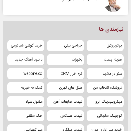
نیازمندی ها
یوتوبروکرز
جراحی بینی
خرید گوشی شیائومی
هزینه پست
بخورات
دانلود آهنگ جدید
سئو در مشهد
نرم افزار CRM
webone.co
فروشگاه انتخاب من
هتل های تهران
کمک به خیریه
میکروبلیدینگ ابرو
قیمت ضایعات آهن
مفتول سیاه
کوچینگ سازمانی
قیمت هبلکس
جک سقفی
خرید میز اداری مدرن
قیمت میلگرد
میز کنفرانس