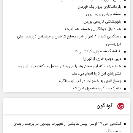
راز ماندگاری پرواز یک قهرمان
نقشه جهادی برای ایران
رکوردشکنی تاریخی بورس
هم دنبال جوانگرایی هستم هم نتیجه
دستگیری تعداد ۸ نفر از اشرار مسلح شاخص و مرتبطین گروهک های
تروریستی
قطعه گمشده پازل کهکشانی‌ها
دربی دوباره خارج از تهران!
همه مردمی که این سختی‌ها را می‌بینند و تحمل می‌کنند، برای ایران و
کشورشان این کاررا انجام می‌دهند
پاسخ قانون به خشونت در قاب اینستاگرام
کالابرگ سه گروه مشمول شارژ شد
گوناگون
گلکسی اس ۲۷ اولترا؛ پیش‌نمایشی از تغییرات بنیادین در پرچمدار بعدی
سامسونگ