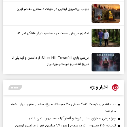
بازتاب پیاده‌روی اربعین در ادبیات داستانی معاصر ایران
امضای سروش صحت در «استخر» دیگر غافلگیر نمی‌کند
بررسی بازی Silent Hill: Townfall؛ از داستان و گیم‌پلی تا
تاریخ انتشار و سیستم مورد نیاز
اخبار ویژه
صبحانه چی درست کنم؟ معرفی ۳۰ صبحانه سریع، سالم و مقوی برای همه
سلیقه‌ها
چرا برخی بیماران بعد از کرونا و آنفلوآنزا ماه‌ها بهبود نمی‌یابند؟
ثبت‌نام ۲.۵ میلیون زائر در سماح | عبور ۱.۷ میلیون نفر از مرز‌های اربعین