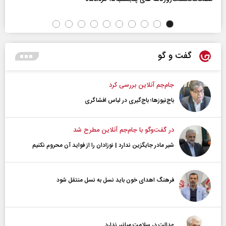
گفت و گو
جام‌جم آنلاین بررسی کرد
باج‌نیوزها؛ باج‌گیری در لباس افشاگری
در گفت‌و‌گو با جام‌جم آنلاین مطرح شد
شیر مادر جایگزین ندارد | نوزادان را از فواید آن محروم نکنیم
فرهنگ اهدای خون باید نسل به نسل منتقل شود
عدالت در سلامت میانبر ندارد