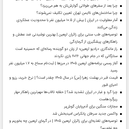
چرا بعد از سفرهای طولانی گوارش‌تان به هم می‌ریزد؟
چرا ساختمان‌های ناایمن تهران تعیین تکلیف نمی‌شوند؟
آمار معلولیت در ایران | بیش از ۱۰.۵ میلیون نفر با محدودیت عملکردی
زندگی می‌کنند
توصیه‌های طب سنتی برای زائران اربعین | بهترین نوشیدنی ضد عطش و
راهکارهای پیشگیری از گرمازدگی
راز ماندگاری «رادیو اربعین» از زبان دو گوینده؛ رسانه‌ای که حسینیه است
ستارگانی که در جام جهانی ۲۰۲۶ بازی نکردند
آغاز رسمی برنامه‌های اربعین ۱۴۰۵ در مرز‌ها | ثبت‌نام سماح به ۱.۷ میلیون نفر
رسید
قیمت قبر در بهشت زهرا (س) در سال ۱۴۰۵ چقدر است؟ | نرخ خرید، رزرو و
احیای قبور
چرا گرد و غبار در ایران تشدید شد؟ | حقابه تالاب‌ها مهم‌ترین راهکار مهار
ریزگردهاست
مجازات سنگین برای آدم‌ربایان گوش‌بر
واکسن جدید سرطان پانکراس امیدبخش شد
توصیه‌های تغذیه‌ای برای زائران اربعین ۱۴۰۵ | در گرمای اربعین چه بخوریم و
چه نخوریم؟