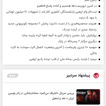
در کمین تروریست‌ها هستیم و آماده پاسخ قاطعیم
ثبت‌نام وام اربعین بازنشستگان کشوری آغاز شد | تسهیلات ۲۰ میلیون تومانی
با سود ۵ درصد
هنرمند منحصر‌به‌فردی را از دست دادیم/ پخش ۲ مجموعه تلویزیونی جدید
زنده‌یاد عبدی در آینده نزدیک
پزشکیان: باید دشمن را وادار کنیم به آنچه امضا کرده پایبند بماند
درگیری مرگبار ۲ پسرخاله در پارک
سهمیه ۶۰ لیتری پابرجاست | آخرین وضعیت اتصال کارت سوخت به کارت
بانکی
ببینید | بازدید رئیس رسانه ملی از قلب تپنده رادیو اربعین
پیشنهاد سردبیر
بررسی سریال «اعتراف می‌کنم»؛ ساختارشکنی در ژانر پلیسی
ایران + نقد و تحلیل