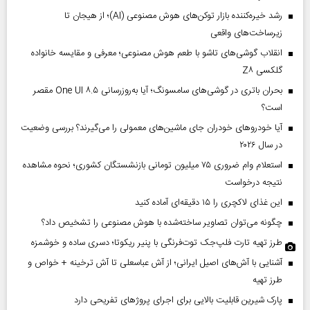
رشد خیره‌کننده بازار توکن‌های هوش مصنوعی (AI)؛ از هیجان تا
زیرساخت‌های واقعی
انقلاب گوشی‌های تاشو‌ با طعم هوش مصنوعی؛ معرفی و مقایسه خانواده
گلکسی Z۸
بحران باتری در گوشی‌های سامسونگ؛ آیا به‌روزرسانی One UI ۸.۵ مقصر
است؟
آیا خودروهای خودران جای ماشین‌های معمولی را می‌گیرند؟ بررسی وضعیت
در سال ۲۰۲۶
استعلام وام ضروری ۷۵ میلیون تومانی بازنشستگان کشوری؛ نحوه مشاهده
نتیجه درخواست
این غذای لاکچری را ۱۵ دقیقه‌ای آماده کنید
چگونه می‌توان تصاویر ساخته‌شده با هوش مصنوعی را تشخیص داد؟
طرز تهیه تارت فلپ‌جک توت‌فرنگی با پنیر ریکوتا؛ دسری ساده و خوشمزه
آشنایی با آش‌های اصیل ایرانی؛ از آش عباسعلی تا آش ترخینه + خواص و
طرز تهیه
پارک شیرین قابلیت‌ بالایی برای اجرای پروژهای تفریحی دارد