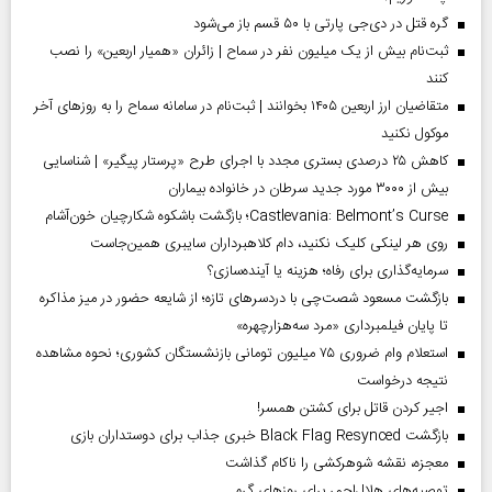
گره قتل در دی‌جی پارتی با ۵۰ قسم باز می‌شود
ثبت‌نام بیش از یک میلیون نفر در سماح | زائران «همیار اربعین» را نصب
کنند
متقاضیان ارز اربعین ۱۴۰۵ بخوانند | ثبت‌نام در سامانه سماح را به روز‌های آخر
موکول نکنید
کاهش ۲۵ درصدی بستری مجدد با اجرای طرح «پرستار پیگیر» | شناسایی
بیش از ۳۰۰۰ مورد جدید سرطان در خانواده بیماران
Castlevania: Belmont’s Curse؛ بازگشت باشکوه شکارچیان خون‌آشام
روی هر لینکی کلیک نکنید، دام کلاهبرداران سایبری همین‌جاست
سرمایه‌گذاری برای رفاه؛ هزینه یا آینده‌سازی؟
بازگشت مسعود شصت‌چی با دردسر‌های تازه؛ از شایعه حضور در میز مذاکره
تا پایان فیلمبرداری «مرد سه‌هزارچهره»
استعلام وام ضروری ۷۵ میلیون تومانی بازنشستگان کشوری؛ نحوه مشاهده
نتیجه درخواست
اجیر کردن قاتل برای کشتن همسر!
بازگشت Black Flag Resynced خبری جذاب برای دوستداران بازی
معجزه، نقشه شوهرکشی را ناکام گذاشت
توصیه‌های هلال‌احمر برای روز‌های گرم