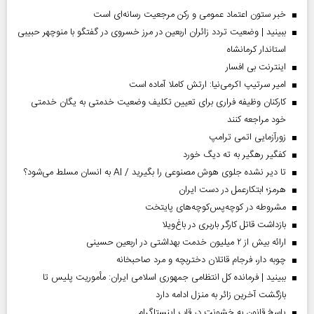
خبر ستون اعتماد عمومی و رکن مرجعیت رسانه‌ای است
ببینید | وضعیت تردد زائران اربعین در مرز خسروی در گفتگو با منوچهر حبیبی
استاندار کرمانشاه
اینترنت بی افسار
امیر سرتیپ اکرمی‌نیا: ارتش کاملا آماده است
کارکنان وظیفه فراری برای تعیین تکلیف وضعیت خدمتی به یگان خدمتی
خود مراجعه کنند
زورآزمایی اتمی ترامپ
کفگیر رهگیر به ته دیگ خورد
تا دیر نشده جلوی هوش مصنوعی را بگیرید / AI به انسان مسلط می‌شود؟
هرمز؛ ابتکارعمل در دست ایران
مشروطه در کوچه‌پس‌کوچه‌های پایتخت
بازداشت قاتل کارگر باربری در باغ‌ویلا
ارائه بیش از ۲ میلیون خدمت بهداشتی در اربعین حسینی
چوبه دار، فرجام قاتلان دختربچه و مرد صاحبخانه
ببینید | فرمانده کل انتظامی جمهوری اسلامی ایران­: مأموریت پلیس تا
بازگشت آخرین زائر به منزل ادامه دارد
پاسخ قانون به خشونت در قاب اینستاگرام