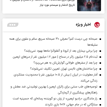
تاریخ انتشار و سیستم مورد نیاز
اخبار ویژه
صبحانه چی درست کنم؟ معرفی ۳۰ صبحانه سریع، سالم و مقوی برای همه
سلیقه‌ها
چرا برخی بیماران بعد از کرونا و آنفلوآنزا ماه‌ها بهبود نمی‌یابند؟
ثبت‌نام ۲.۵ میلیون زائر در سماح | عبور ۱.۷ میلیون نفر از مرز‌های اربعین
چرا بعد از سفرهای طولانی گوارش‌تان به هم می‌ریزد؟
چرا ساختمان‌های ناایمن تهران تعیین تکلیف نمی‌شوند؟
آمار معلولیت در ایران | بیش از ۱۰.۵ میلیون نفر با محدودیت عملکردی
زندگی می‌کنند
توصیه‌های طب سنتی برای زائران اربعین | بهترین نوشیدنی ضد عطش و
راهکارهای پیشگیری از گرمازدگی
راز ماندگاری «رادیو اربعین» از زبان دو گوینده؛ رسانه‌ای که حسینیه است
ستارگانی که در جام جهانی ۲۰۲۶ بازی نکردند