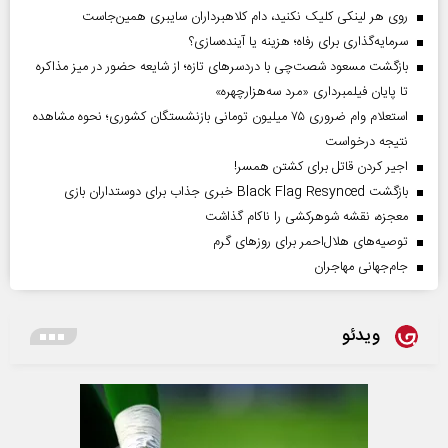
روی هر لینکی کلیک نکنید، دام کلاهبرداران سایبری همین‌جاست
سرمایه‌گذاری برای رفاه؛ هزینه یا آینده‌سازی؟
بازگشت مسعود شصت‌چی با دردسر‌های تازه؛ از شایعه حضور در میز مذاکره
تا پایان فیلمبرداری «مرد سه‌هزارچهره»
استعلام وام ضروری ۷۵ میلیون تومانی بازنشستگان کشوری؛ نحوه مشاهده
نتیجه درخواست
اجیر کردن قاتل برای کشتن همسر!
بازگشت Black Flag Resynced خبری جذاب برای دوستداران بازی
معجزه، نقشه شوهرکشی را ناکام گذاشت
توصیه‌های هلال‌احمر برای روز‌های گرم
جام‌جهانی مهاجران
ویدئو