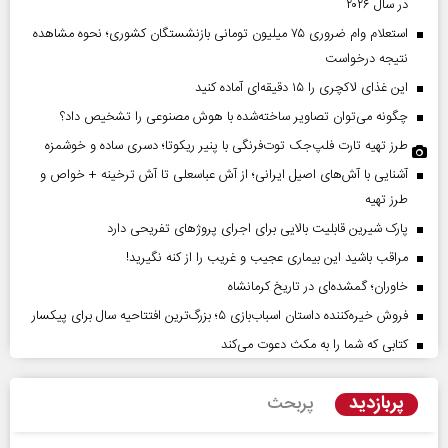
در سال ۲۰۲۶
استعلام وام ضروری ۷۵ میلیون تومانی بازنشستگان کشوری؛ نحوه مشاهده
نتیجه درخواست
این غذای لاکچری را ۱۵ دقیقه‌ای آماده کنید
چگونه می‌توان تصاویر ساخته‌شده با هوش مصنوعی را تشخیص داد؟
طرز تهیه تارت فلپ‌جک توت‌فرنگی با پنیر ریکوتا؛ دسری ساده و خوشمزه
آشنایی با آش‌های اصیل ایرانی؛ از آش عباسعلی تا آش ترخینه + خواص و
طرز تهیه
پارک شیرین قابلیت‌ بالایی برای اجرای پروژهای تفریحی دارد
مراقب باشید این بیماری عجیب و غریب را از کنه نگیرید!
خاوران؛ گمشده‌ای در تاریخ کرمانشاه
فروش خیره‌کننده داستان اسباب‌بازی ۵؛ بزرگ‌ترین افتتاحیه سال برای پیکسار
کتابی که شما را به مکث دعوت می‌کند
پربازدید
پربحث