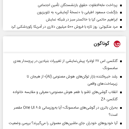
پرداخت مابه‌التفاوت حقوق بازنشستگان تأمین اجتماعی
بازگشت مسعود اطیابی با «نسخهٔ آزمایشی» به تلویزیون
ابراهیم حاتمی کیا با خاکستر سبز در شبکه نمایش
مرد عنکبوتی: روز تازه با فروش ۵۰۰ میلیون دلاری در آمریکا رکوردشکنی کرد
گوناگون
گلکسی اس ۲۷ اولترا؛ پیش‌نمایشی از تغییرات بنیادین در پرچمدار بعدی
سامسونگ
رشد خیره‌کننده بازار توکن‌های هوش مصنوعی (AI)؛ از هیجان تا
زیرساخت‌های واقعی
انقلاب گوشی‌های تاشو‌ با طعم هوش مصنوعی؛ معرفی و مقایسه خانواده
گلکسی Z۸
بحران باتری در گوشی‌های سامسونگ؛ آیا به‌روزرسانی One UI ۸.۵ مقصر
است؟
آیا خودروهای خودران جای ماشین‌های معمولی را می‌گیرند؟ بررسی وضعیت