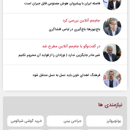
فاصله ایران با پیشرو‌ان هوش مصنوعی قابل جبران است
جام‌جم آنلاین بررسی کرد
باج‌نیوزها؛ باج‌گیری در لباس افشاگری
در گفت‌و‌گو با جام‌جم آنلاین مطرح شد
شیر مادر جایگزین ندارد | نوزادان را از فواید آن محروم نکنیم
فرهنگ اهدای خون باید نسل به نسل منتقل شود
نیازمندی ها
یوتوبروکرز
جراحی بینی
خرید گوشی شیائومی