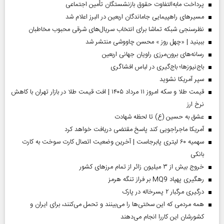
پرداخت مابه‌التفاوت حقوق بازنشستگان تأمین اجتماعی
مسیر‌های راهپیمایی جاماندگان اربعین در البرز اعلام شد
نظرسنجی شبکه تماشا برای انتخاب سریال‌های شرقی محبوب مخاطبان
ببینید | «چهل روز » محسن چاووشی منتشر شد
رسانه‌های برون‌مرزی راویان جهانی اربعین
باج‌نیوزها؛ باج‌گیری در لباس افشاگری
سپر آمریکا نشوید
قیمت طلا و سکه امروز ۱۱ مرداد ۱۴۰۵ | افت قیمت طلا در بازار تهران با کاهش
نرخ ارز
عشق به حسین (ع) تا لحظه شهادت
آمریکا ماجراجویی کند پاسخ مقتضی دریافت خواهد کرد
سهمیه ۶۰ لیتری پابرجاست | آخرین وضعیت اتصال کارت سوخت به کارت
بانکی
خروج بیش از ۳ میلیون زائر از تمام مرز‌های کشور
رهگیری پهپاد MQ9 بر فراز تنگه هرمز
درگیری مرگبار ۲ پسرخاله در پارک
همه مردمی که این سختی‌ها را می‌بینند و تحمل می‌کنند، برای ایران و
کشورشان این کاررا انجام می‌دهند