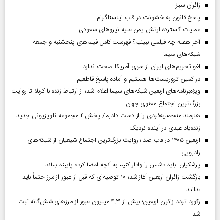
‌زائران سبز
پاسخ قانون به خشونت در قاب اینستاگرام
عملیات گسترده ارتش یمن علیه نیروهای سعودی
آخر هفته چه فیلمی ببینیم؟ فهرست کامل فیلم‌های پنجشنبه و جمعه
شبکه‌های سیما
لغو تحریم‌های ایران از سوی آمریکا صحت ندارد
در کمین تروریست‌ها هستیم و آماده پاسخ قاطعیم
ویژه‌برنامه‌های اربعین شبکه‌های سیما اعلام شد؛ از ارتباط زنده با کربلا تا روایت
بزرگ‌ترین اجتماع معنوی جهان
هنرمند منحصر‌به‌فردی را از دست دادیم/ پخش ۲ مجموعه تلویزیونی جدید
زنده‌یاد عبدی در آینده نزدیک
اربعین ۱۴۰۵ در قاب صدا؛ روایت بزرگ‌ترین اجتماع شیعیان از شبکه‌های
رادیویی
پزشکیان: باید دشمن را وادار کنیم به آنچه امضا کرده پایبند بماند
بازگشت زائران اربعین آغاز شد؛ ۱۰ توصیه‌ای که قبل از عبور از مرز حتماً باید
بدانید
رکورد تردد زائران اربعین؛ بیش از ۴.۳ میلیون عبور از مرزهای شش‌گانه ثبت
شد