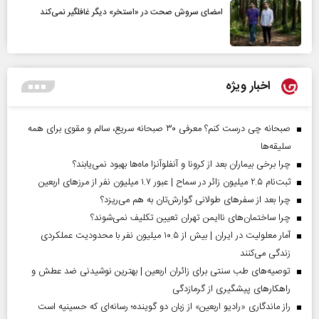
امضای سروش صحت در «استخر» دیگر غافلگیر نمی‌کند
اخبار ویژه
صبحانه چی درست کنم؟ معرفی ۳۰ صبحانه سریع، سالم و مقوی برای همه
سلیقه‌ها
چرا برخی بیماران بعد از کرونا و آنفلوآنزا ماه‌ها بهبود نمی‌یابند؟
ثبت‌نام ۲.۵ میلیون زائر در سماح | عبور ۱.۷ میلیون نفر از مرز‌های اربعین
چرا بعد از سفرهای طولانی گوارش‌تان به هم می‌ریزد؟
چرا ساختمان‌های ناایمن تهران تعیین تکلیف نمی‌شوند؟
آمار معلولیت در ایران | بیش از ۱۰.۵ میلیون نفر با محدودیت عملکردی
زندگی می‌کنند
توصیه‌های طب سنتی برای زائران اربعین | بهترین نوشیدنی ضد عطش و
راهکارهای پیشگیری از گرمازدگی
راز ماندگاری «رادیو اربعین» از زبان دو گوینده؛ رسانه‌ای که حسینیه است