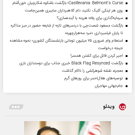
Castlevania: Belmont’s Curse؛ بازگشت باشکوه شکارچیان خون‌آشام
روی هر لینکی کلیک نکنید، دام کلاهبرداران سایبری همین‌جاست
سرمایه‌گذاری برای رفاه؛ هزینه یا آینده‌سازی؟
بازگشت مسعود شصت‌چی با دردسر‌های تازه؛ از شایعه حضور در میز مذاکره
تا پایان فیلمبرداری «مرد سه‌هزارچهره»
استعلام وام ضروری ۷۵ میلیون تومانی بازنشستگان کشوری؛ نحوه مشاهده
نتیجه درخواست
اجیر کردن قاتل برای کشتن همسر!
بازگشت Black Flag Resynced خبری جذاب برای دوستداران بازی
معجزه، نقشه شوهرکشی را ناکام گذاشت
توصیه‌های هلال‌احمر برای روز‌های گرم
جام‌جهانی مهاجران
ویدئو