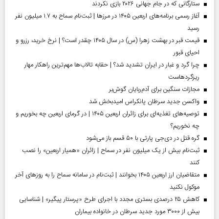
ستارگانی که در جام جهانی ۲۰۲۶ بازی نکردند
آغاز رسمی برنامه‌های اربعین ۱۴۰۵ در مرز‌ها | ثبت‌نام سماح به ۱.۷ میلیون نفر
رسید
قیمت قبر در بهشت زهرا (س) در سال ۱۴۰۵ چقدر است؟ | نرخ خرید، رزرو و
احیای قبور
چرا گرد و غبار در ایران تشدید شد؟ | حقابه تالاب‌ها مهم‌ترین راهکار مهار
ریزگردهاست
مجازات سنگین برای آدم‌ربایان گوش‌بر
واکسن جدید سرطان پانکراس امیدبخش شد
توصیه‌های تغذیه‌ای برای زائران اربعین ۱۴۰۵ | در گرمای اربعین چه بخوریم و
چه نخوریم؟
گره قتل در دی‌جی پارتی با ۵۰ قسم باز می‌شود
ثبت‌نام بیش از یک میلیون نفر در سماح | زائران «همیار اربعین» را نصب
کنند
متقاضیان ارز اربعین ۱۴۰۵ بخوانند | ثبت‌نام در سامانه سماح را به روز‌های آخر
موکول نکنید
کاهش ۲۵ درصدی بستری مجدد با اجرای طرح «پرستار پیگیر» | شناسایی
بیش از ۳۰۰۰ مورد جدید سرطان در خانواده بیماران