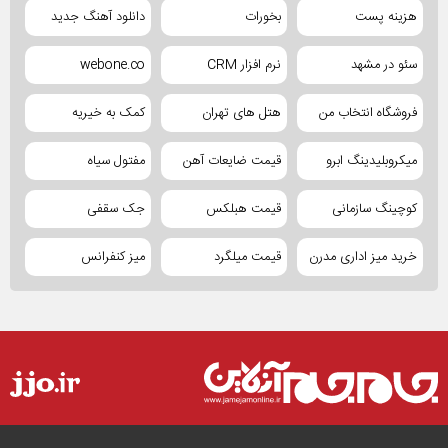
هزینه پست
بخورات
دانلود آهنگ جدید
سئو در مشهد
نرم افزار CRM
webone.co
فروشگاه انتخاب من
هتل های تهران
کمک به خیریه
میکروبلیدینگ ابرو
قیمت ضایعات آهن
مفتول سیاه
کوچینگ سازمانی
قیمت هبلکس
جک سقفی
خرید میز اداری مدرن
قیمت میلگرد
میز کنفرانس