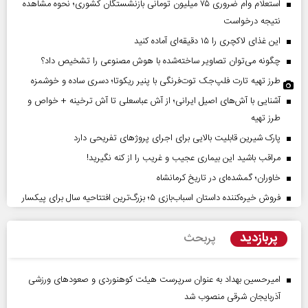
استعلام وام ضروری ۷۵ میلیون تومانی بازنشستگان کشوری؛ نحوه مشاهده
نتیجه درخواست
این غذای لاکچری را ۱۵ دقیقه‌ای آماده کنید
چگونه می‌توان تصاویر ساخته‌شده با هوش مصنوعی را تشخیص داد؟
طرز تهیه تارت فلپ‌جک توت‌فرنگی با پنیر ریکوتا؛ دسری ساده و خوشمزه
آشنایی با آش‌های اصیل ایرانی؛ از آش عباسعلی تا آش ترخینه + خواص و
طرز تهیه
پارک شیرین قابلیت‌ بالایی برای اجرای پروژهای تفریحی دارد
مراقب باشید این بیماری عجیب و غریب را از کنه نگیرید!
خاوران؛ گمشده‌ای در تاریخ کرمانشاه
فروش خیره‌کننده داستان اسباب‌بازی ۵؛ بزرگ‌ترین افتتاحیه سال برای پیکسار
پربازدید
پربحث
امیرحسین بهداد به عنوان سرپرست هیئت کوهنوردی و صعودهای ورزشی
آذربایجان شرقی منصوب شد