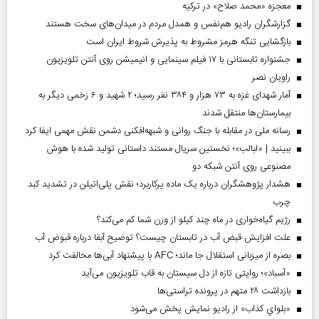
معجزه «محمد صلاح» در ترکیه
گزارشگران رادیو هم‌نفس و همدل مردم در میدان‌های سخت هستند
بازگشایی تنگه هرمز مشروط به پذیرش شروط ایران است
جشنواره تابستانی با ۱۷ فیلم سینمایی و انیمیشن روی آنتن تلویزیون
راویان نصر
آمار شهدای غزه به ۷۳ هزار و ۳۸۴ نفر رسید؛ ۲ شهید و ۶ زخمی دیگر به
بیمارستان‌ها منتقل شدند
رسانه ملی در مقابله با جنگ روانی و شبهه‌افکنی دشمن نقش مهمی ایفا کرد
ببینید | «لبالب»؛ نخستین سریال مستند داستانی تولید شده با هوش
مصنوعی روی آنتن شبکه دو
هشدار پژوهشگران درباره یک ماده پرکاربرد؛ نقش پلی‌اتیلن در تشدید کبد
چرب
رژیم گیاه‌خواری در ماه چند کیلو از وزن شما کم می‌کند؟
علت افزایش قبض آب در تابستان چیست؟ توضیح آبفا درباره قبوض آب
بصره از میزبانی استقلال جا ماند؛ AFC با پیشنهاد آبی‌ها مخالفت کرد
«آسباد»؛ روایتی تازه از دل سیستان به قاب تلویزیون می‌آید
بازداشت ۲۸ متهم در پرونده تراستی‌ها
«بلواي کذاب» از رادیو نمایش پخش می‌شود