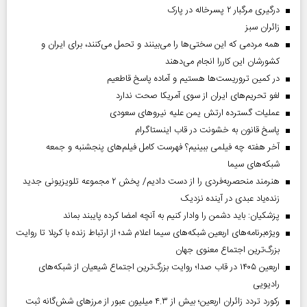
درگیری مرگبار ۲ پسرخاله در پارک
‌زائران سبز
همه مردمی که این سختی‌ها را می‌بینند و تحمل می‌کنند، برای ایران و
کشورشان این کاررا انجام می‌دهند
در کمین تروریست‌ها هستیم و آماده پاسخ قاطعیم
لغو تحریم‌های ایران از سوی آمریکا صحت ندارد
عملیات گسترده ارتش یمن علیه نیروهای سعودی
پاسخ قانون به خشونت در قاب اینستاگرام
آخر هفته چه فیلمی ببینیم؟ فهرست کامل فیلم‌های پنجشنبه و جمعه
شبکه‌های سیما
هنرمند منحصر‌به‌فردی را از دست دادیم/ پخش ۲ مجموعه تلویزیونی جدید
زنده‌یاد عبدی در آینده نزدیک
پزشکیان: باید دشمن را وادار کنیم به آنچه امضا کرده پایبند بماند
ویژه‌برنامه‌های اربعین شبکه‌های سیما اعلام شد؛ از ارتباط زنده با کربلا تا روایت
بزرگ‌ترین اجتماع معنوی جهان
اربعین ۱۴۰۵ در قاب صدا؛ روایت بزرگ‌ترین اجتماع شیعیان از شبکه‌های
رادیویی
رکورد تردد زائران اربعین؛ بیش از ۴.۳ میلیون عبور از مرزهای شش‌گانه ثبت