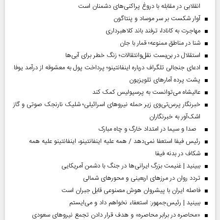
انقلابی در مقابله با دروغ پراکنی‌های دشمنان است
آوار شکست بر سر موساد و پنتاگون
مهاجرت به کانادا، ترفند باند کلاهبرداری
شنا در مناطق ممنوعه؛ قمار با جان
استقلال در بن‌بست نقل‌وانتقالات؛ زنگ خطر برای آبی‌ها
ادعای جنجالی تلگراف درباره اینفانتینو؛ پرداخت پول به معشوقه از درآمد یوفا
پشت پرده آمارهای تلویزیون
عالیشاه می‌توانست به پرسپولیس کمک کند
خبرنگار پرس‌تی‌وی زیر حمله نیروهای اسرائیلی؛ شلیک نارنجک صوتی و گاز
اشک‌آور به خبرنگاران
صدا و سیما در امتداد خارگ و چاه مبارک
رئیس فیفا استعفا نمی‌دهد / همه علیه اینفانتینو، اینفانتینو علیه همه
شکاف در بدنه فیفا
ببینید | غنیمت بزرگ ایرانی‌ها در جنگ با دشمن آمریکایی
تردد روان در مرزهای اربعینی و محورهای شمالی
فاصله ایران با پیشرو‌ان هوش مصنوعی قابل جبران است
ببینید | رئیس‌جمهور: استعفاء نخواهم داد و می‌ایستم
«محاصره در برابر محاصره» و هدف قرار دادن تجمع نیروهای سعودی