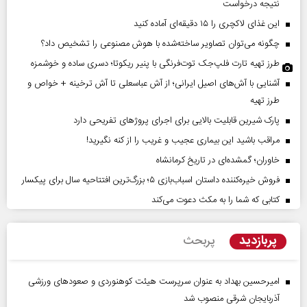
نتیجه درخواست
این غذای لاکچری را ۱۵ دقیقه‌ای آماده کنید
چگونه می‌توان تصاویر ساخته‌شده با هوش مصنوعی را تشخیص داد؟
طرز تهیه تارت فلپ‌جک توت‌فرنگی با پنیر ریکوتا؛ دسری ساده و خوشمزه
آشنایی با آش‌های اصیل ایرانی؛ از آش عباسعلی تا آش ترخینه + خواص و
طرز تهیه
پارک شیرین قابلیت‌ بالایی برای اجرای پروژهای تفریحی دارد
مراقب باشید این بیماری عجیب و غریب را از کنه نگیرید!
خاوران؛ گمشده‌ای در تاریخ کرمانشاه
فروش خیره‌کننده داستان اسباب‌بازی ۵؛ بزرگ‌ترین افتتاحیه سال برای پیکسار
کتابی که شما را به مکث دعوت می‌کند
پربازدید
پربحث
امیرحسین بهداد به عنوان سرپرست هیئت کوهنوردی و صعودهای ورزشی
آذربایجان شرقی منصوب شد