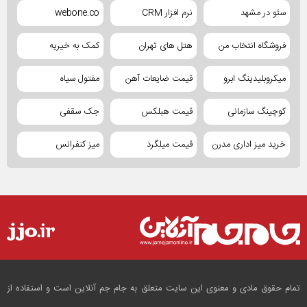
سئو در مشهد
نرم افزار CRM
webone.co
فروشگاه انتخاب من
هتل های تهران
کمک به خیریه
میکروبلیدینگ ابرو
قیمت ضایعات آهن
مفتول سیاه
کوچینگ سازمانی
قیمت هبلکس
جک سقفی
خرید میز اداری مدرن
قیمت میلگرد
میز کنفرانس
تمام حقوق مادی و معنوی این سایت متعلق به جام جم آنلاین است و استفاده از