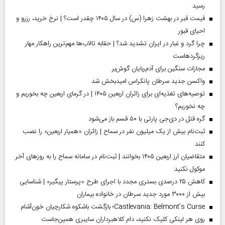
رسید
قیمت قبر در بهشت زهرا (س) در سال ۱۴۰۵ چقدر است؟ | نرخ خرید، رزرو و
احیای قبور
چرا گرد و غبار در ایران تشدید شد؟ | حقابه تالاب‌ها مهم‌ترین راهکار مهار
ریزگردهاست
مجازات سنگین برای آدم‌ربایان گوش‌بر
واکسن جدید سرطان پانکراس امیدبخش شد
توصیه‌های تغذیه‌ای برای زائران اربعین ۱۴۰۵ | در گرمای اربعین چه بخوریم و
چه نخوریم؟
گره قتل در دی‌جی پارتی با ۵۰ قسم باز می‌شود
ثبت‌نام بیش از یک میلیون نفر در سماح | زائران «همیار اربعین» را نصب
کنند
متقاضیان ارز اربعین ۱۴۰۵ بخوانند | ثبت‌نام در سامانه سماح را به روز‌های آخر
موکول نکنید
کاهش ۲۵ درصدی بستری مجدد با اجرای طرح «پرستار پیگیر» | شناسایی
بیش از ۳۰۰۰ مورد جدید سرطان در خانواده بیماران
Castlevania: Belmont’s Curse؛ بازگشت باشکوه شکارچیان خون‌آشام
روی هر لینکی کلیک نکنید، دام کلاهبرداران سایبری همین‌جاست