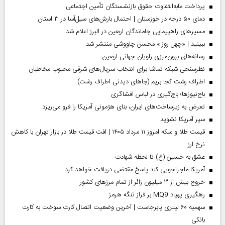
پرداخت مابه‌التفاوت حقوق بازنشستگان تأمین اجتماعی
دمای ۵۰ درجه در خوزستان | احتمال بارش‌های سیل‌آسا در ۳ استان
مسیر‌های راهپیمایی جاماندگان اربعین در البرز اعلام شد
ببینید | «چهل روز » محسن چاووشی منتشر شد
رسانه‌های برون‌مرزی راویان جهانی اربعین
نظرسنجی شبکه تماشا برای انتخاب سریال‌های شرقی محبوب مخاطبان
اطراف رشت کجا بریم (جاهای دیدنی اطراف رشت)
باج‌نیوزها؛ باج‌گیری در لباس افشاگری
تعرض به زیرساخت‌های ایران، بنای هژمونی آمریکا را فرو می‌ریزد
سپر آمریکا نشوید
قیمت طلا و سکه امروز ۱۱ مرداد ۱۴۰۵ | افت قیمت طلا در بازار تهران با کاهش
نرخ ارز
عشق به حسین (ع) تا لحظه شهادت
آمریکا ماجراجویی کند پاسخ مقتضی دریافت خواهد کرد
خروج بیش از ۳ میلیون زائر از تمام مرز‌های کشور
رهگیری پهپاد MQ9 بر فراز تنگه هرمز
سهمیه ۶۰ لیتری پابرجاست | آخرین وضعیت اتصال کارت سوخت به کارت
بانکی