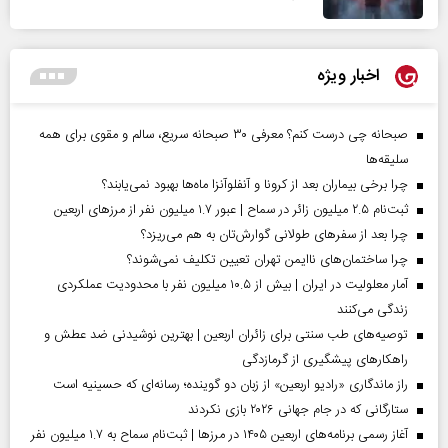
اخبار ویژه
صبحانه چی درست کنم؟ معرفی ۳۰ صبحانه سریع، سالم و مقوی برای همه
سلیقه‌ها
چرا برخی بیماران بعد از کرونا و آنفلوآنزا ماه‌ها بهبود نمی‌یابند؟
ثبت‌نام ۲.۵ میلیون زائر در سماح | عبور ۱.۷ میلیون نفر از مرز‌های اربعین
چرا بعد از سفرهای طولانی گوارش‌تان به هم می‌ریزد؟
چرا ساختمان‌های ناایمن تهران تعیین تکلیف نمی‌شوند؟
آمار معلولیت در ایران | بیش از ۱۰.۵ میلیون نفر با محدودیت عملکردی
زندگی می‌کنند
توصیه‌های طب سنتی برای زائران اربعین | بهترین نوشیدنی ضد عطش و
راهکارهای پیشگیری از گرمازدگی
راز ماندگاری «رادیو اربعین» از زبان دو گوینده؛ رسانه‌ای که حسینیه است
ستارگانی که در جام جهانی ۲۰۲۶ بازی نکردند
آغاز رسمی برنامه‌های اربعین ۱۴۰۵ در مرز‌ها | ثبت‌نام سماح به ۱.۷ میلیون نفر