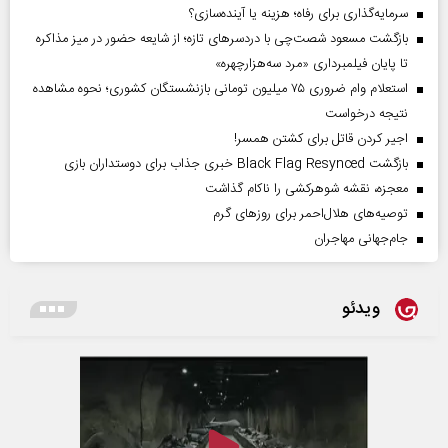
سرمایه‌گذاری برای رفاه؛ هزینه یا آینده‌سازی؟
بازگشت مسعود شصت‌چی با دردسر‌های تازه؛ از شایعه حضور در میز مذاکره
تا پایان فیلمبرداری «مرد سه‌هزارچهره»
استعلام وام ضروری ۷۵ میلیون تومانی بازنشستگان کشوری؛ نحوه مشاهده
نتیجه درخواست
اجیر کردن قاتل برای کشتن همسر!
بازگشت Black Flag Resynced خبری جذاب برای دوستداران بازی
معجزه، نقشه شوهرکشی را ناکام گذاشت
توصیه‌های هلال‌احمر برای روز‌های گرم
جام‌جهانی مهاجران
ویدئو