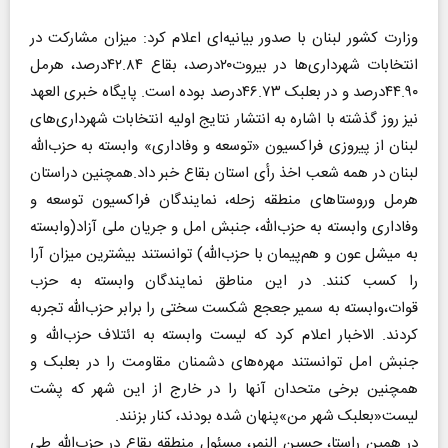
وزارت کشور لبنان با صدور بیانیه‌ای اعلام کرد: میزان مشارکت در
انتخابات شهرداری‌ها در بیروت۲۰درصد، بقاع ۴۲.۸۴درصد، هرمل
۴۴.۹۰درصد و در بعلبک ۴۶.۷۳درصد بوده است. پایگاه خبری العهد
نیز روز گذشته با اشاره به انتشار نتایج اولیه انتخابات شهرداری‌های
لبنان از پیروزی فراکسیون «توسعه و وفاداری» وابسته به حزب‌الله
لبنان در همه شعب اخذ رأی استان بقاع خبر داد.همچنین دراستان
هرمل وروستاهای منطقه زحله، نمایندگان فراکسیون توسعه و
وفاداری وابسته به حزب‌الله، جنبش امل و جریان ملی آزاد(وابسته
به میشل عون و هم‌پیمان با حزب‌الله) توانستند بیشترین میزان آرا
را کسب کنند. در این مناطق نمایندگان وابسته به حزب
قوات،وابسته به سمیر جعجع شکست سختی را برابر حزب‌الله تجربه
کردند. الاخبار اعلام کرد که لیست وابسته به ائتلاف حزب‌الله و
جنبش امل توانستند مهره‌های دشمنان مقاومت را در بعلبک و
همچنین برخی متحدان آنها را در خارج از این شهر که پشت
لیست«بعلبک شهر من»پنهان شده بودند، کنار بزنند.
در همین راستا، حسین النمر، مسئول منطقه بقاع در حزب‌الله طی