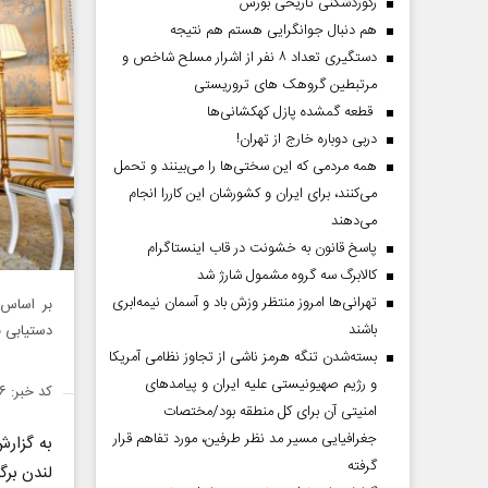
رکوردشکنی تاریخی بورس
هم دنبال جوانگرایی هستم هم نتیجه
دستگیری تعداد ۸ نفر از اشرار مسلح شاخص و
مرتبطین گروهک های تروریستی
قطعه گمشده پازل کهکشانی‌ها
دربی دوباره خارج از تهران!
همه مردمی که این سختی‌ها را می‌بینند و تحمل
می‌کنند، برای ایران و کشورشان این کاررا انجام
می‌دهند
پاسخ قانون به خشونت در قاب اینستاگرام
کالابرگ سه گروه مشمول شارژ شد
تهرانی‌ها امروز منتظر وزش باد و آسمان نیمه‌ابری
بر اساس 
باشند
دستیابی به
بسته‌شدن تنگه هرمز ناشی از تجاوز نظامی آمریکا
و رژیم صهیونیستی علیه ایران و پیامد‌های
کد خبر: ۱۵۰۴۰۴۶
امنیتی آن برای کل منطقه بود/مختصات
جغرافیایی مسیر مد نظر طرفین، مورد تفاهم قرار
به گزار
گرفته
لندن برگ