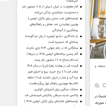
نمی‌شوند؟
آمار معلولیت در ایران | بیش از ۱۰.۵ میلیون نفر
با محدودیت عملکردی زندگی می‌کنند
توصیه‌های طب سنتی برای زائران اربعین |
بهترین نوشیدنی ضد عطش و راهکارهای
پیشگیری از گرمازدگی
راز ماندگاری «رادیو اربعین» از زبان دو گوینده؛
رسانه‌ای که حسینیه است
ستارگانی که در جام جهانی ۲۰۲۶ بازی نکردند
آغاز رسمی برنامه‌های اربعین ۱۴۰۵ در مرز‌ها |
ثبت‌نام سماح به ۱.۷ میلیون نفر رسید
قیمت قبر در بهشت زهرا (س) در سال ۱۴۰۵
منطقه و
چقدر است؟ | نرخ خرید، رزرو و احیای قبور
چرا گرد و غبار در ایران تشدید شد؟ | حقابه
تالاب‌ها مهم‌ترین راهکار مهار ریزگردهاست
مجازات سنگین برای آدم‌ربایان گوش‌بر
واکسن جدید سرطان پانکراس امیدبخش شد
نبه) در
توصیه‌های تغذیه‌ای برای زائران اربعین ۱۴۰۵ |
 سوریه،