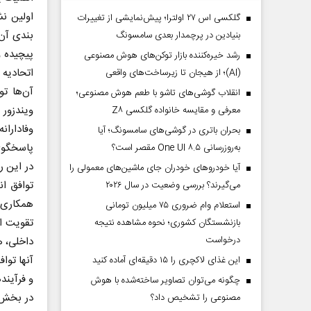
گلکسی اس ۲۷ اولترا؛ پیش‌نمایشی از تغییرات
بندی آن‌
بنیادین در پرچمدار بعدی سامسونگ
پیچیده و
رشد خیره‌کننده بازار توکن‌های هوش مصنوعی
اتحادیه ا
(AI)؛ از هیجان تا زیرساخت‌های واقعی
آن‌ها تو
انقلاب گوشی‌های تاشو‌ با طعم هوش مصنوعی؛
ویندزور 
معرفی و مقایسه خانواده گلکسی Z۸
وفاداران
بحران باتری در گوشی‌های سامسونگ؛ آیا
پاسخگوی 
به‌روزرسانی One UI ۸.۵ مقصر است؟
در این ر
آیا خودروهای خودران جای ماشین‌های معمولی را
توافق ان
می‌گیرند؟ بررسی وضعیت در سال ۲۰۲۶
همکاری‌
استعلام وام ضروری ۷۵ میلیون تومانی
تقویت اق
بازنشستگان کشوری؛ نحوه مشاهده نتیجه
درخواست
داخلی، ه
آنها توا
این غذای لاکچری را ۱۵ دقیقه‌ای آماده کنید
و فرآیند
چگونه می‌توان تصاویر ساخته‌شده با هوش
در بخش د
مصنوعی را تشخیص داد؟