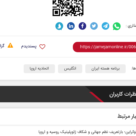
اری :
گزا
پسندیدم
ا:
برنامه هسته ایران
انگلیس
اتحادیه اروپا
ظرات کاربران
ار مرتبط
کراین؛ بازتعریف نظم جهانی و شکاف ژئوپلیتیک روسیه و اروپا