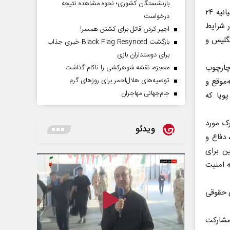
بازنشستگان کشوری؛ نحوه مشاهده نتیجه
اولین نشست مشترک رهبران انگلیس و اتحادیه اروپا امروز در لندن برگزار شد. در بیانیه ۲۴
درخواست
ر شرایط
اجیر کردن قاتل برای کشتن همسر!
نگلیس و
بازگشت Black Flag Resynced خبری جذاب
برای دوستداران بازی
 چارچوب
معجزه، نقشه شوهرکشی را ناکام گذاشت
توصیه‌های هلال‌احمر برای روز‌های گرم
‌موقع و
جام‌جهانی مهاجران
پویا که
رک مورد
ویدئو
 دفاع و
ن برای
ه امنیت
ی حقوقی
 مشارکت