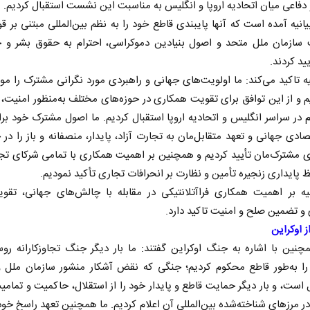
 دفاعی میان اتحادیه اروپا و انگلیس به مناسبت این نشست استقبال کردیم.
یانیه آمده است که آنها پایبندی قاطع خود را به نظم بین‌المللی مبتنی بر قوا
سازمان ملل متحد و اصول بنیادین دموکراسی، احترام به حقوق بشر و 
ید کردند.
یه تاکید می‌کند: ما اولویت‌های جهانی و راهبردی مورد نگرانی مشترک را م
یم و از این توافق برای تقویت همکاری‌ در حوزه‌های مختلف به‌منظور امنیت، 
م در سراسر انگلیس و اتحادیه اروپا استقبال کردیم. ما اصول مشترک خود ب
صادی جهانی و تعهد متقابل‌مان به تجارت آزاد، پایدار، منصفانه و باز را در
 مشترک‌مان تأیید کردیم و همچنین بر اهمیت همکاری با تمامی شرکای تج
رابر
از باتلاق انرژی تا بن‌بست ترامپ
حکایت
 پایداری زنجیره تأمین و نظارت بر انحرافات تجاری تأکید نمودیم.
نرگس خ
نیه بر اهمیت همکاری فراآتلانتیکی در مقابله با چالش‌های جهانی، تقو
ماعی
رضا سپهوند - سخنگوی کمیسیون انرژی مجلس
و تضمین صلح و امنیت تاکید دارد.
 اوکراین
چنین با اشاره به جنگ اوکراین گفتند: ما بار دیگر جنگ تجاوزکارانه روس
 را به‌طور قاطع محکوم کردیم؛ جنگی که نقض آشکار منشور سازمان ملل 
ل است، و بار دیگر حمایت قاطع و پایدار خود را از استقلال، حاکمیت و تمام
در مرزهای شناخته‌شده بین‌المللی آن اعلام کردیم. ما همچنین تعهد راسخ خود 