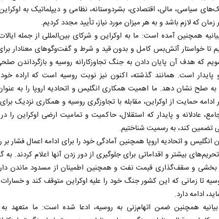
ک‌های سیاسی، مالی، اقتصادی، بشردوستانه، نظامی و دیپلماتیک به اوکراین
 زمان که لازم باشد و به هر میزان مورد نیاز، تأیید مجدد کردیم.
یانیه همچنین آمده است: ما به اوکراین و شرکای بین‌المللی از جمله ایالا
یم تا خواستار آتش‌بس کامل و بدون قید و شرط و گفت‌وگوهای معنادار بر
یم که هدف آن پایان دادن به جنگ تجاوزکارانه روسیه و بازگرداندن صلح
و پایدار است. همانند گذشته، اکنون نیز نوبت روسیه است که اراده خود 
به صلح نشان دهد. ما اهمیت همکاری انگلیس و اتحادیه اروپا را به عنوا
 ادامه حمایت از اوکراین، مقابله با تجاوزگری روسیه و همکاری نزدیک برا
ع، عادلانه و پایدار که استقلال، حاکمیت و تمامیت ارضی اوکراین را در
لی تضمین کند، به رسمیت شناختیم.
 نخست روزنامه ها‌ی یکشنبه ۴ مردادماه
ن انگلیس و اتحادیه اروپا همچنین آمادگی خود را برای ادامه اعمال فشار بر رو
صفحات نخست روزنامه ها‌ی شنبه ۳ مردادماه
تحریم‌های بیشتر و اقداماتی برای جلوگیری از دور زدن آنها اعلام کردند. به گفت
 بخشی و سقف‌گذاری قیمت نفت و همچنین اطمینان از مسدود ماندن دارا
سیه تا زمانی که این کشور جنگ خود را علیه اوکراین متوقف کند و خسارات و
ید، ادامه دارد.
بیانیه همچنین ضمن اتهام‌زنی به روسیه، ادعا شده است: ما متعهد به