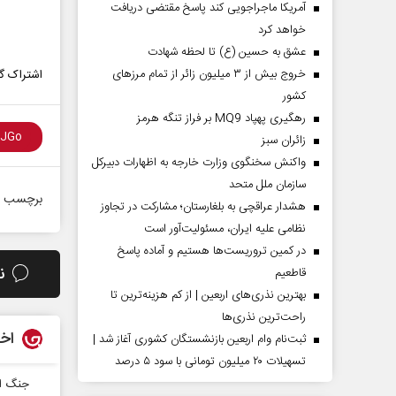
آمریکا ماجراجویی کند پاسخ مقتضی دریافت
خواهد کرد
عشق به حسین (ع) تا لحظه شهادت
خروج بیش از ۳ میلیون زائر از تمام مرز‌های
اشتراک گذ
کشور
رهگیری پهپاد MQ9 بر فراز تنگه هرمز
‌زائران سبز
واکنش سخنگوی وزارت خارجه به اظهارات دبیرکل
سازمان ملل متحد
برچسب ه
هشدار عراقچی به بلغارستان؛ مشارکت در تجاوز
نظامی علیه ایران، مسئولیت‌آور است
در کمین تروریست‌ها هستیم و آماده پاسخ
ن
قاطعیم
بهترین نذری‌های اربعین | از کم هزینه‌ترین تا
راحت‌ترین نذری‌ها
اخب
ثبت‌نام وام اربعین بازنشستگان کشوری آغاز شد |
تسهیلات ۲۰ میلیون تومانی با سود ۵ درصد
جنگ او