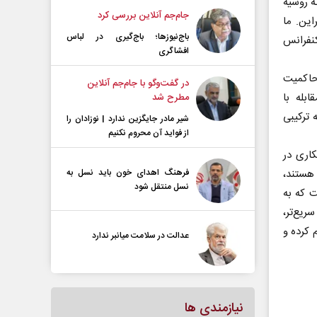
ه روسیه
جام‌جم آنلاین بررسی کرد
این. ما
باج‌نیوزها؛ باج‌گیری در لباس
نفرانس
افشاگری
حاکمیت
در گفت‌و‌گو با جام‌جم آنلاین
بله با
مطرح شد
 ترکیبی
شیر مادر جایگزین ندارد | نوزادان را
از فواید آن محروم نکنیم
کاری در
 هستند،
فرهنگ اهدای خون باید نسل به
نسل منتقل شود
 که به
یع‌تر،
 کرده و
عدالت در سلامت میانبر ندارد
نیازمندی ها