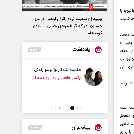
نین، با
حاکمیت
ببینید | وضعیت تردد زائران اربعین در مرز
خسروی در گفتگو با منوچهر حبیبی استاندار
کرمانشاه
ورد بحث
ایمنی و
یادداشت
رای حفظ
 چارچوب
اری‌مان
 یک تاریخ و دو زندگی
چرایی عقب‌نشینی ترامپ؟
انعلی‌زاده - روزنامه‌نگار
یت رشد
دکتر یدالله جوانی - تحلیلگر مسائل سیاسی
یه علیه
و حقوق
یت ارضی
پیشخوان
را برای