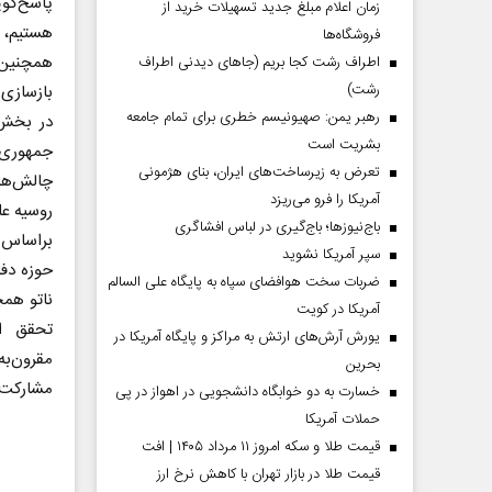
پاسخ‌گوی
زمان اعلام مبلغ جدید تسهیلات خرید از
هستیم، ا
فروشگاه‌ها
همچنین 
اطراف رشت کجا بریم (جاهای دیدنی اطراف
رشت)
بازسازی اوکراین در 
رهبر یمن: صهیونیسم خطری برای تمام جامعه
در بخش 
بشریت است
جمهوری 
تعرض به زیرساخت‌های ایران، بنای هژمونی
چالش‌های
آمریکا را فرو می‌ریزد
روسیه عل
باج‌نیوزها؛ باج‌گیری در لباس افشاگری
براساس ا
سپر آمریکا نشوید
حوزه دفا
ضربات سخت هوافضای سپاه به پایگاه علی السالم
ناتو هم
آمریکا در کویت
تحقق اه
یورش آرش‌های ارتش به مراکز و پایگاه‌ آمریکا در
مقرون‌به
بحرین
مشارکت ا
خسارت به دو خوابگاه دانشجویی در اهواز در پی
حملات آمریکا
قیمت طلا و سکه امروز ۱۱ مرداد ۱۴۰۵ | افت
قیمت طلا در بازار تهران با کاهش نرخ ارز