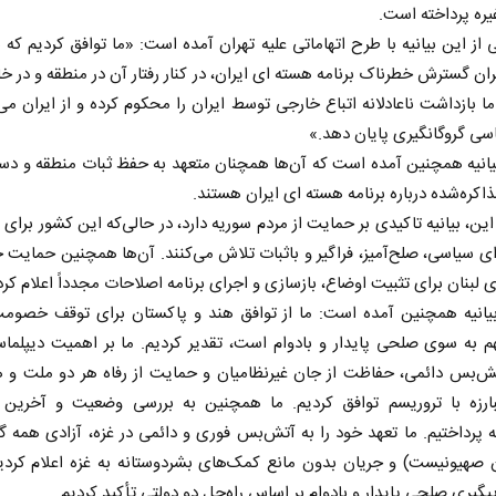
غیره پرداخته است.
از این بیانیه با طرح اتهاماتی علیه تهران آمده است: «ما توافق کردیم که
گران گسترش خطرناک برنامه هسته‌ ای ایران، در کنار رفتار آن در منطقه و در خا
ا بازداشت ناعادلانه اتباع خارجی توسط ایران را محکوم کرده و از ایران می
اسی گروگانگیری پایان دهد.»
یانیه همچنین آمده است که آن‌ها همچنان متعهد به حفظ ثبات منطقه و دست
ذاکره‌شده درباره برنامه هسته‌ ای ایران هستند.
 این، بیانیه تاکیدی بر حمایت از مردم سوریه دارد، در حالی‌که این کشور برای 
‌ای سیاسی، صلح‌آمیز، فراگیر و باثبات تلاش می‌کنند. آن‌ها همچنین حمایت خو
 لبنان برای تثبیت اوضاع، بازسازی و اجرای برنامه اصلاحات مجدداً اعلام کرد
بیانیه همچنین آمده است: ما از توافق هند و پاکستان برای توقف خصومت‌
 به سوی صلحی پایدار و بادوام است، تقدیر کردیم. ما بر اهمیت دیپلما
تش‌بس دائمی، حفاظت از جان غیرنظامیان و حمایت از رفاه هر دو ملت و 
بارزه با تروریسم توافق کردیم. ما همچنین به بررسی وضعیت و آخرین 
ه پرداختیم. ما تعهد خود را به آتش‌بس فوری و دائمی در غزه، آزادی همه گر
ن صهیونیست) و جریان بدون مانع کمک‌های بشردوستانه به غزه اعلام کردیم
گیری صلحی پایدار و بادوام بر اساس راه‌حل دو دولتی تأکید کردیم.