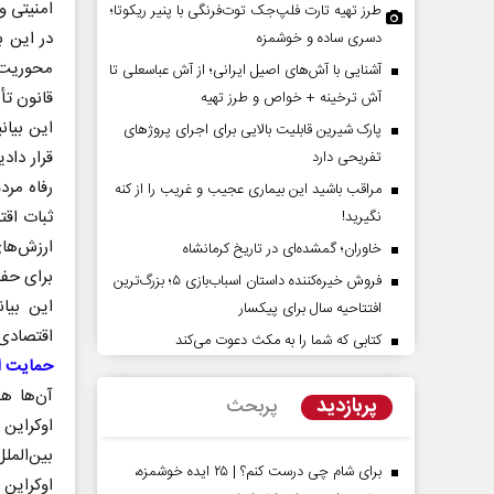
امنیتی و
طرز تهیه تارت فلپ‌جک توت‌فرنگی با پنیر ریکوتا؛
در این ب
دسری ساده و خوشمزه
محوریت 
آشنایی با آش‌های اصیل ایرانی؛ از آش عباسعلی تا
قانون تأی
آش ترخینه + خواص و طرز تهیه
این بیان
پارک شیرین قابلیت‌ بالایی برای اجرای پروژهای
قرار داد
تفریحی دارد
رفاه مرد
مراقب باشید این بیماری عجیب و غریب را از کنه
ثبات اقت
نگیرید!
ارزش‌های
خاوران؛ گمشده‌ای در تاریخ کرمانشاه
پشت‌پرده تهدیدات کوتاه‏‌مدت و
اربعین نماد مقاومت در ب
برای حفظ
ادعا‌های خلاف واقع آمریکا
استکبار‌
فروش خیره‌کننده داستان اسباب‌بازی ۵؛ بزرگ‌ترین
این بیا
افتتاحیه سال برای پیکسار
مین - تحلیلگر مسائل سیاسی
رحمت‌الله نوروزی - عضو کمیسیون اجت
اقتصادی 
کتابی که شما را به مکث دعوت می‌کند
مجلس
حمایت از
آن‌ها هم
پربازدید
پربحث
اوکراین
بین‌المل
برای شام چی درست کنم؟ | ۲۵ ایده خوشمزه،
اوکراین 