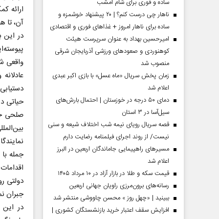
ساده و فوری برای شام امشب
ارائه کم
ناهار چی درست کنم؟ | ۲۰ پیشنهاد خوشمزه و
آن، تا هر
ساده برای ناهار امروز + غذاهای فوری و اقتصادی
در این ب
امیرحسین بهداد به عنوان سرپرست هیئت
پیوسته‌ا
کوهنوردی و صعودهای ورزشی آذربایجان شرقی
واقعی شو
منصوب شد
عادلانه 
زمان پخش سریال «ماه عسل» با بازی اکبر عبدی
دستیابی 
اعلام شد
دمای ۵۰ درجه در خوزستان | احتمال بارش‌های
حیاتی در
سیل‌آسا در ۳ استان
صلحی جام
قصه سریال رویای نیمه شب اختلاف شیعه و سنی
بین‌المل
نیست/ از روند اجرای فیلمنامه رضایت دارم
مردادماه
صفحات نخست روزنامه ها‌ی‌سه‌شنبه ۶ مردادماه
صفحات
نمایندگا
مسیر‌های راهپیمایی جاماندگان اربعین در البرز
جمله با 
اعلام شد
اقدامات
قیمت سکه و طلا در بازار آزاد در ۱۰ مرداد ۱۴۰۵
دولتی رو
رسانه‌های برون‌مرزی راویان جهانی اربعین
جبران نما
ببینید | «چهل روز » محسن چاووشی منتشر شد
در این 
افزایش سقف اعتبار خرید بازنشستگان کشوری |