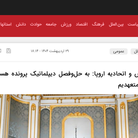
است
بین الملل
فرهنگ
اقتصاد
ورزش
جامعه
حوادث
دانش
استانها
لل
عمومی
۲۹ ارديبهشت ۱۴۰۴ - ۱۸:۱۴
 و اتحادیه اروپا: به حل‌وفصل دیپلماتیک پرونده هست
متعهدیم