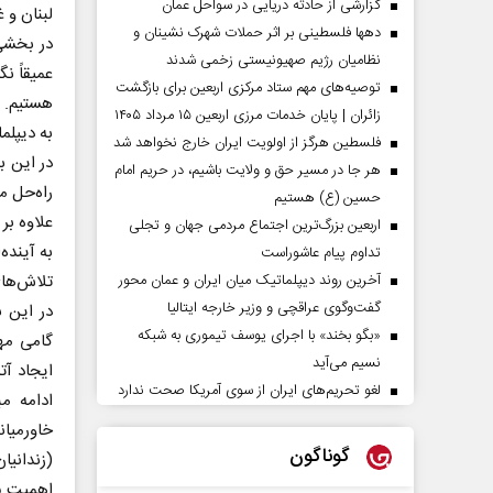
گزارشی از حادثه دریایی در سواحل عمان
لبنان و 
دهها فلسطینی بر اثر حملات شهرک نشینان و
در بخشی 
نظامیان رژیم صهیونیستی زخمی شدند
عمیقاً ن
توصیه‌های مهم ستاد مرکزی اربعین برای بازگشت
هستیم. م
زائران | پایان خدمات مرزی اربعین ۱۵ مرداد ۱۴۰۵
به دیپلم
فلسطین هرگز از اولویت ایران خارج نخواهد شد
در این ب
هر جا در مسیر حق و ولایت باشیم، در حریم امام
راه‌حل م
حسین (ع) هستیم
علاوه بر
اربعین بزرگ‌ترین اجتماع مردمی جهان و تجلی
به آینده
تداوم پیام عاشوراست
تلاش‌های
آخرین روند دیپلماتیک میان ایران و عمان محور
گفت‌وگوی عراقچی و وزیر خارجه ایتالیا
در این 
«بگو بخند» با اجرای یوسف تیموری به شبکه
گامی مهم
نسیم می‌آید
ایجاد آ
لغو تحریم‌های ایران از سوی آمریکا صحت ندارد
ادامه م
خاورمیان
گوناگون
(زندانیا
اهمیت پی