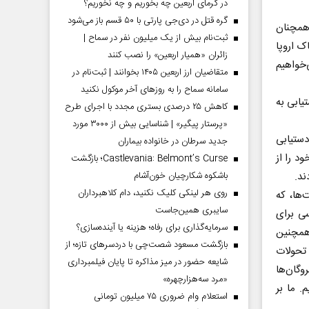
در گرمای اربعین چه بخوریم و چه نخوریم؟
گره قتل در دی‌جی پارتی با ۵۰ قسم باز می‌شود
 همچنان
ثبت‌نام بیش از یک میلیون نفر در سماح |
ک اروپا
زائران «همیار اربعین» را نصب کنند
‌خواهیم
متقاضیان ارز اربعین ۱۴۰۵ بخوانند | ثبت‌نام در
سامانه سماح را به روز‌های آخر موکول نکنید
یابی به
کاهش ۲۵ درصدی بستری مجدد با اجرای طرح
«پرستار پیگیر» | شناسایی بیش از ۳۰۰۰ مورد
دستیابی
جدید سرطان در خانواده بیماران
د را از
Castlevania: Belmont’s Curse؛ بازگشت
ند.
باشکوه شکارچیان خون‌آشام
روی هر لینکی کلیک نکنید، دام کلاهبرداران
ها، که
سایبری همین‌جاست
سی برای
سرمایه‌گذاری برای رفاه؛ هزینه یا آینده‌سازی؟
همچنین
بازگشت مسعود شصت‌چی با دردسر‌های تازه؛ از
تحولات
شایعه حضور در میز مذاکره تا پایان فیلمبرداری
وگان‌ها
«مرد سه‌هزارچهره»
. ما بر
استعلام وام ضروری ۷۵ میلیون تومانی