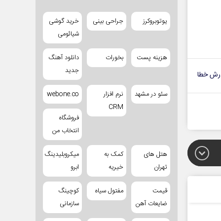
یوتوبروکرز
جراحی بینی
خرید گوشی
شیائومی
هزینه پست
بخورات
دانلود آهنگ
جدید
رش خطا
سئو در مشهد
نرم افزار
webone.co
CRM
فروشگاه
انتخاب من
هتل های
کمک به
میکروبلیدینگ
تهران
خیریه
ابرو
قیمت
مفتول سیاه
کوچینگ
ضایعات آهن
سازمانی