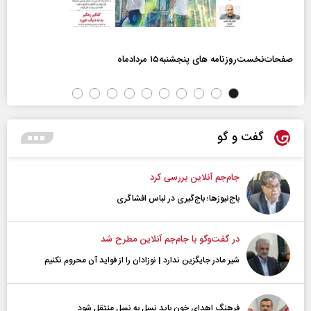
صفحات‌نخست‌روزنامه ها‌ی پنجشنبه‌۱۵ مردادماه
گفت و گو
جام‌جم آنلاین بررسی کرد
باج‌نیوزها؛ باج‌گیری در لباس افشاگری
در گفت‌و‌گو با جام‌جم آنلاین مطرح شد
شیر مادر جایگزین ندارد | نوزادان را از فواید آن محروم نکنیم
فرهنگ اهدای خون باید نسل به نسل منتقل شود