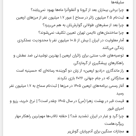
سلیقه‌ها
چرا برخی بیماران بعد از کرونا و آنفلوآنزا ماه‌ها بهبود نمی‌یابند؟
ثبت‌نام ۲.۵ میلیون زائر در سماح | عبور ۱.۷ میلیون نفر از مرز‌های اربعین
چرا بعد از سفرهای طولانی گوارش‌تان به هم می‌ریزد؟
چرا ساختمان‌های ناایمن تهران تعیین تکلیف نمی‌شوند؟
آمار معلولیت در ایران | بیش از ۱۰.۵ میلیون نفر با محدودیت عملکردی
زندگی می‌کنند
توصیه‌های طب سنتی برای زائران اربعین | بهترین نوشیدنی ضد عطش و
راهکارهای پیشگیری از گرمازدگی
راز ماندگاری «رادیو اربعین» از زبان دو گوینده؛ رسانه‌ای که حسینیه است
ستارگانی که در جام جهانی ۲۰۲۶ بازی نکردند
آغاز رسمی برنامه‌های اربعین ۱۴۰۵ در مرز‌ها | ثبت‌نام سماح به ۱.۷ میلیون نفر
رسید
قیمت قبر در بهشت زهرا (س) در سال ۱۴۰۵ چقدر است؟ | نرخ خرید، رزرو و
احیای قبور
چرا گرد و غبار در ایران تشدید شد؟ | حقابه تالاب‌ها مهم‌ترین راهکار مهار
ریزگردهاست
مجازات سنگین برای آدم‌ربایان گوش‌بر