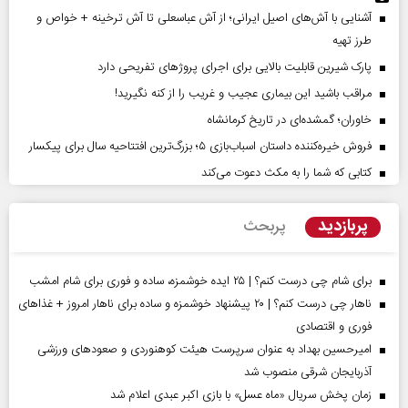
آشنایی با آش‌های اصیل ایرانی؛ از آش عباسعلی تا آش ترخینه + خواص و
طرز تهیه
پارک شیرین قابلیت‌ بالایی برای اجرای پروژهای تفریحی دارد
مراقب باشید این بیماری عجیب و غریب را از کنه نگیرید!
خاوران؛ گمشده‌ای در تاریخ کرمانشاه
فروش خیره‌کننده داستان اسباب‌بازی ۵؛ بزرگ‌ترین افتتاحیه سال برای پیکسار
کتابی که شما را به مکث دعوت می‌کند
پربازدید
پربحث
برای شام چی درست کنم؟ | ۲۵ ایده خوشمزه، ساده و فوری برای شام امشب
ناهار چی درست کنم؟ | ۲۰ پیشنهاد خوشمزه و ساده برای ناهار امروز + غذاهای
فوری و اقتصادی
امیرحسین بهداد به عنوان سرپرست هیئت کوهنوردی و صعودهای ورزشی
آذربایجان شرقی منصوب شد
زمان پخش سریال «ماه عسل» با بازی اکبر عبدی اعلام شد