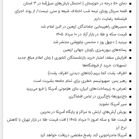
دمای ۵۰ درجه در خوزستان | احتمال بارش‌های سیل‌آسا در ۳ استان
قصه سریال رویای نیمه شب اختلاف شیعه و سنی نیست/ از روند اجرای
فیلمنامه رضایت دارم
مسیر‌های راهپیمایی جاماندگان اربعین در البرز اعلام شد
قیمت سکه و طلا در بازار آزاد در ۱۰ مرداد ۱۴۰۵
ببینید | «چهل روز » محسن چاووشی منتشر شد
رسانه‌های برون‌مرزی راویان جهانی اربعین
افزایش سقف اعتبار خرید بازنشستگان کشوری | زمان اعلام مبلغ جدید
تسهیلات خرید از فروشگاه‌ها
اطراف رشت کجا بریم (جاهای دیدنی اطراف رشت)
رهبر یمن: صهیونیسم خطری برای تمام جامعه بشریت است
تعرض به زیرساخت‌های ایران، بنای هژمونی آمریکا را فرو می‌ریزد
باج‌نیوزها؛ باج‌گیری در لباس افشاگری
سپر آمریکا نشوید
یورش آرش‌های ارتش به مراکز و پایگاه‌ آمریکا در بحرین
قیمت طلا و سکه امروز ۱۱ مرداد ۱۴۰۵ | افت قیمت طلا در بازار تهران با کاهش
نرخ ارز
آمریکا ماجراجویی کند پاسخ مقتضی دریافت خواهد کرد