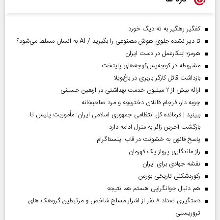
کفگیر رهگیر به ته دیگ خورد
تا دیر نشده جلوی هوش مصنوعی را بگیرید / AI به انسان مسلط می‌شود؟
هرمز؛ ابتکارعمل در دست ایران
مشروطه در کوچه‌پس‌کوچه‌های پایتخت
بازداشت قاتل کارگر باربری در باغ‌ویلا
ارائه بیش از ۲ میلیون خدمت بهداشتی در اربعین حسینی
چوبه دار، فرجام قاتلان دختربچه و مرد صاحبخانه
ببینید | فرمانده کل انتظامی جمهوری اسلامی ایران­: مأموریت پلیس تا
بازگشت آخرین زائر به منزل ادامه دارد
پاسخ قانون به خشونت در قاب اینستاگرام
راز ماندگاری پرواز یک قهرمان
نقشه جهادی برای ایران
رکوردشکنی تاریخی بورس
هم دنبال جوانگرایی هستم هم نتیجه
دستگیری تعداد ۸ نفر از اشرار مسلح شاخص و مرتبطین گروهک های
تروریستی