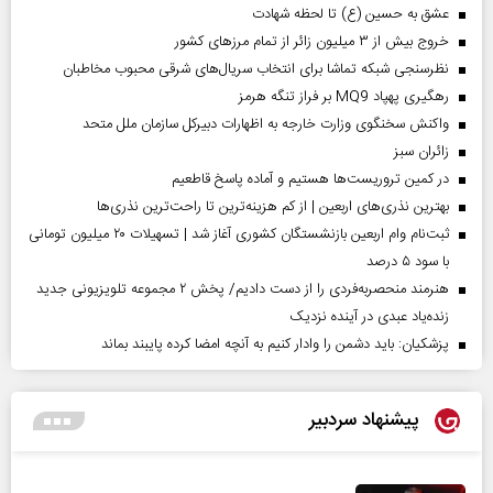
عشق به حسین (ع) تا لحظه شهادت
خروج بیش از ۳ میلیون زائر از تمام مرز‌های کشور
نظرسنجی شبکه تماشا برای انتخاب سریال‌های شرقی محبوب مخاطبان
رهگیری پهپاد MQ9 بر فراز تنگه هرمز
واکنش سخنگوی وزارت خارجه به اظهارات دبیرکل سازمان ملل متحد
‌زائران سبز
در کمین تروریست‌ها هستیم و آماده پاسخ قاطعیم
بهترین نذری‌های اربعین | از کم هزینه‌ترین تا راحت‌ترین نذری‌ها
ثبت‌نام وام اربعین بازنشستگان کشوری آغاز شد | تسهیلات ۲۰ میلیون تومانی
با سود ۵ درصد
هنرمند منحصر‌به‌فردی را از دست دادیم/ پخش ۲ مجموعه تلویزیونی جدید
زنده‌یاد عبدی در آینده نزدیک
پزشکیان: باید دشمن را وادار کنیم به آنچه امضا کرده پایبند بماند
پیشنهاد سردبیر