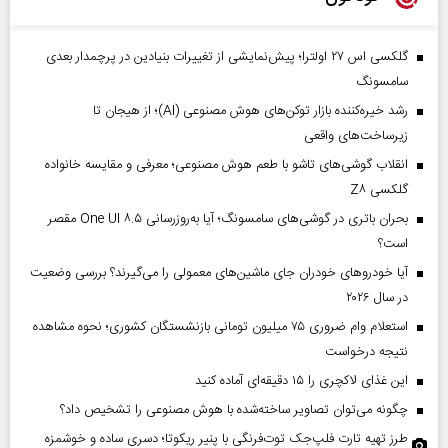
گلکسی اس ۲۷ اولترا؛ پیش‌نمایشی از تغییرات بنیادین در پرچمدار بعدی
سامسونگ
رشد خیره‌کننده بازار توکن‌های هوش مصنوعی (AI)؛ از هیجان تا
زیرساخت‌های واقعی
انقلاب گوشی‌های تاشو‌ با طعم هوش مصنوعی؛ معرفی و مقایسه خانواده
گلکسی Z۸
بحران باتری در گوشی‌های سامسونگ؛ آیا به‌روزرسانی One UI ۸.۵ مقصر
است؟
آیا خودروهای خودران جای ماشین‌های معمولی را می‌گیرند؟ بررسی وضعیت
در سال ۲۰۲۶
استعلام وام ضروری ۷۵ میلیون تومانی بازنشستگان کشوری؛ نحوه مشاهده
نتیجه درخواست
این غذای لاکچری را ۱۵ دقیقه‌ای آماده کنید
چگونه می‌توان تصاویر ساخته‌شده با هوش مصنوعی را تشخیص داد؟
طرز تهیه تارت فلپ‌جک توت‌فرنگی با پنیر ریکوتا؛ دسری ساده و خوشمزه