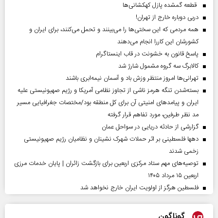
قطعه گمشده پازل کهکشانی‌ها
دربی دوباره خارج از تهران!
همه مردمی که این سختی‌ها را می‌بینند و تحمل می‌کنند، برای ایران و
کشورشان این کاررا انجام می‌دهند
پاسخ قانون به خشونت در قاب اینستاگرام
کالابرگ سه گروه مشمول شارژ شد
تهرانی‌ها امروز منتظر وزش باد و آسمان نیمه‌ابری باشند
بسته‌شدن تنگه هرمز ناشی از تجاوز نظامی آمریکا و رژیم صهیونیستی علیه
ایران و پیامد‌های امنیتی آن برای کل منطقه بود/مختصات جغرافیایی مسیر
مد نظر طرفین، مورد تفاهم قرار گرفته
گزارشی از حادثه دریایی در سواحل عمان
دهها فلسطینی بر اثر حملات شهرک نشینان و نظامیان رژیم صهیونیستی
زخمی شدند
توصیه‌های مهم ستاد مرکزی اربعین برای بازگشت زائران | پایان خدمات مرزی
اربعین ۱۵ مرداد ۱۴۰۵
فلسطین هرگز از اولویت ایران خارج نخواهد شد
گوناگون