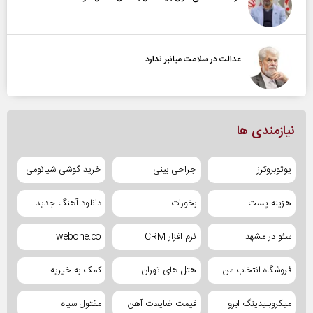
عدالت در سلامت میانبر ندارد
نیازمندی ها
یوتوبروکرز
جراحی بینی
خرید گوشی شیائومی
هزینه پست
بخورات
دانلود آهنگ جدید
سئو در مشهد
نرم افزار CRM
webone.co
فروشگاه انتخاب من
هتل های تهران
کمک به خیریه
میکروبلیدینگ ابرو
قیمت ضایعات آهن
مفتول سیاه