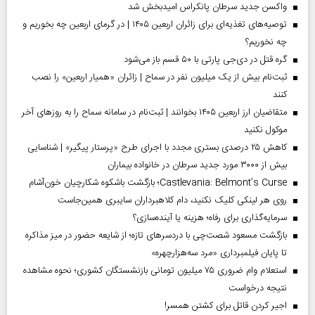
واکسن جدید سرطان پانکراس امیدبخش شد
توصیه‌های تغذیه‌ای برای زائران اربعین ۱۴۰۵ | در گرمای اربعین چه بخوریم و
چه نخوریم؟
گره قتل در دی‌جی پارتی با ۵۰ قسم باز می‌شود
ثبت‌نام بیش از یک میلیون نفر در سماح | زائران «همیار اربعین» را نصب
کنند
متقاضیان ارز اربعین ۱۴۰۵ بخوانند | ثبت‌نام در سامانه سماح را به روز‌های آخر
موکول نکنید
کاهش ۲۵ درصدی بستری مجدد با اجرای طرح «پرستار پیگیر» | شناسایی
بیش از ۳۰۰۰ مورد جدید سرطان در خانواده بیماران
Castlevania: Belmont’s Curse؛ بازگشت باشکوه شکارچیان خون‌آشام
روی هر لینکی کلیک نکنید، دام کلاهبرداران سایبری همین‌جاست
سرمایه‌گذاری برای رفاه؛ هزینه یا آینده‌سازی؟
بازگشت مسعود شصت‌چی با دردسر‌های تازه؛ از شایعه حضور در میز مذاکره
تا پایان فیلمبرداری «مرد سه‌هزارچهره»
استعلام وام ضروری ۷۵ میلیون تومانی بازنشستگان کشوری؛ نحوه مشاهده
نتیجه درخواست
اجیر کردن قاتل برای کشتن همسر!