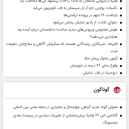
بصره از میزبانی استقلال جا ماند؛ AFC با پیشنهاد آبی‌ها مخالفت کرد
«آسباد»؛ روایتی تازه از دل سیستان به قاب تلویزیون می‌آید
بازداشت ۲۸ متهم در پرونده تراستی‌ها
«بلواي کذاب» از رادیو نمایش پخش می‌شود
هوش مصنوعی ویروس‌های جدید ساخت؛ دانشمندان درباره آینده چه
هشداری می‌دهند؟
قالیباف: خبرنگاران رزمندگانی هستند که سنگرشان آگاهی و سلاح‌شان حقیقت
است
آزمون دشوار پیمان مکه
وقوع دمای ۴۹ درجه در خوزستان
«روحینا» در قاب نمایش
گوناگون
معرفی گونه جدید گیاهی چهارمحال و بختیاری در مجله علمی بین المللی
گلکسی اس ۲۷ اولترا؛ پیش‌نمایشی از تغییرات بنیادین در پرچمدار بعدی
سامسونگ