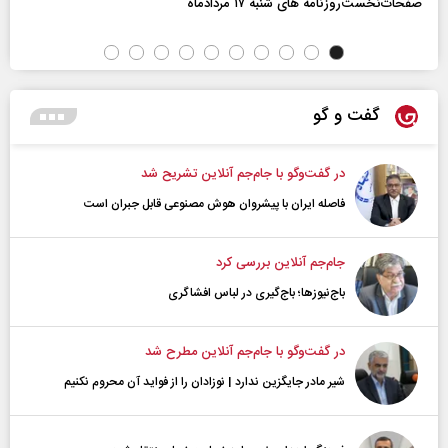
صفحات‌نخست‌روزنامه ها‌ی شنبه ۱۷ مردادماه
گفت و گو
در گفت‌و‌گو با جام‌جم آنلاین تشریح شد
فاصله ایران با پیشرو‌ان هوش مصنوعی قابل جبران است
جام‌جم آنلاین بررسی کرد
باج‌نیوزها؛ باج‌گیری در لباس افشاگری
در گفت‌و‌گو با جام‌جم آنلاین مطرح شد
شیر مادر جایگزین ندارد | نوزادان را از فواید آن محروم نکنیم