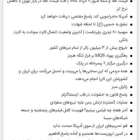
قیمت طلا و سکه امروز ۱۱ مرداد ۱۴۰۵ | افت قیمت طلا در بازار تهران با کاهش
نرخ ارز
آمریکا ماجراجویی کند پاسخ مقتضی دریافت خواهد کرد
عشق به حسین (ع) تا لحظه شهادت
سهمیه ۶۰ لیتری پابرجاست | آخرین وضعیت اتصال کارت سوخت به کارت
بانکی
خروج بیش از ۳ میلیون زائر از تمام مرز‌های کشور
رهگیری پهپاد MQ9 بر فراز تنگه هرمز
درگیری مرگبار ۲ پسرخاله در پارک
همه مردمی که این سختی‌ها را می‌بینند و تحمل می‌کنند، برای ایران و
کشورشان این کاررا انجام می‌دهند
‌زائران سبز
پاسخ قانون به خشونت در قاب اینستاگرام
عملیات گسترده ارتش یمن علیه نیروهای سعودی
آخر هفته چه فیلمی ببینیم؟ فهرست کامل فیلم‌های پنجشنبه و جمعه
شبکه‌های سیما
لغو تحریم‌های ایران از سوی آمریکا صحت ندارد
در کمین تروریست‌ها هستیم و آماده پاسخ قاطعیم