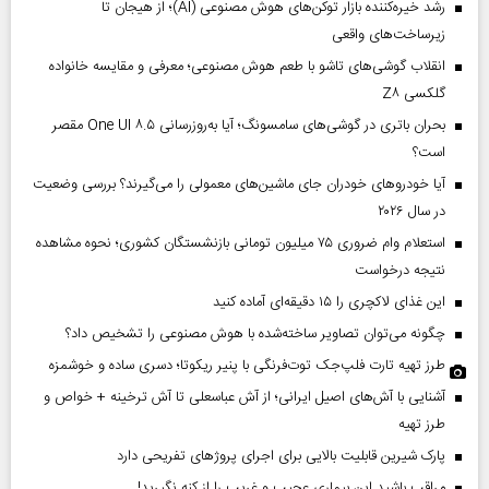
رشد خیره‌کننده بازار توکن‌های هوش مصنوعی (AI)؛ از هیجان تا
زیرساخت‌های واقعی
انقلاب گوشی‌های تاشو‌ با طعم هوش مصنوعی؛ معرفی و مقایسه خانواده
گلکسی Z۸
بحران باتری در گوشی‌های سامسونگ؛ آیا به‌روزرسانی One UI ۸.۵ مقصر
است؟
آیا خودروهای خودران جای ماشین‌های معمولی را می‌گیرند؟ بررسی وضعیت
در سال ۲۰۲۶
استعلام وام ضروری ۷۵ میلیون تومانی بازنشستگان کشوری؛ نحوه مشاهده
نتیجه درخواست
این غذای لاکچری را ۱۵ دقیقه‌ای آماده کنید
چگونه می‌توان تصاویر ساخته‌شده با هوش مصنوعی را تشخیص داد؟
طرز تهیه تارت فلپ‌جک توت‌فرنگی با پنیر ریکوتا؛ دسری ساده و خوشمزه
آشنایی با آش‌های اصیل ایرانی؛ از آش عباسعلی تا آش ترخینه + خواص و
طرز تهیه
پارک شیرین قابلیت‌ بالایی برای اجرای پروژهای تفریحی دارد
مراقب باشید این بیماری عجیب و غریب را از کنه نگیرید!