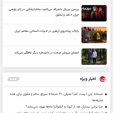
بررسی سریال «اعتراف می‌کنم»؛ ساختارشکنی در ژانر پلیسی
ایران + نقد و تحلیل
بازتاب پیاده‌روی اربعین در ادبیات داستانی معاصر ایران
امضای سروش صحت در «استخر» دیگر غافلگیر نمی‌کند
اخبار ویژه
صبحانه چی درست کنم؟ معرفی ۳۰ صبحانه سریع، سالم و مقوی برای همه
سلیقه‌ها
چرا برخی بیماران بعد از کرونا و آنفلوآنزا ماه‌ها بهبود نمی‌یابند؟
ثبت‌نام ۲.۵ میلیون زائر در سماح | عبور ۱.۷ میلیون نفر از مرز‌های اربعین