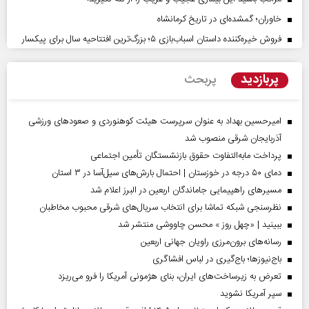
خاوران؛ گمشده‌ای در تاریخ کرمانشاه
فروش خیره‌کننده داستان اسباب‌بازی ۵؛ بزرگ‌ترین افتتاحیه سال برای پیکسار
پربازدید
پربحث
امیرحسین بهداد به عنوان سرپرست هیئت کوهنوردی و صعودهای ورزشی
آذربایجان شرقی منصوب شد
پرداخت مابه‌التفاوت حقوق بازنشستگان تأمین اجتماعی
دمای ۵۰ درجه در خوزستان | احتمال بارش‌های سیل‌آسا در ۳ استان
مسیر‌های راهپیمایی جاماندگان اربعین در البرز اعلام شد
نظرسنجی شبکه تماشا برای انتخاب سریال‌های شرقی محبوب مخاطبان
ببینید | «چهل روز » محسن چاووشی منتشر شد
رسانه‌های برون‌مرزی راویان جهانی اربعین
باج‌نیوزها؛ باج‌گیری در لباس افشاگری
تعرض به زیرساخت‌های ایران، بنای هژمونی آمریکا را فرو می‌ریزد
سپر آمریکا نشوید