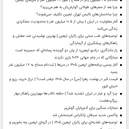
چرا بعد از سفرهای طولانی گوارش‌تان به هم می‌ریزد؟
چرا ساختمان‌های ناایمن تهران تعیین تکلیف نمی‌شوند؟
آمار معلولیت در ایران | بیش از ۱۰.۵ میلیون نفر با محدودیت عملکردی
زندگی می‌کنند
توصیه‌های طب سنتی برای زائران اربعین | بهترین نوشیدنی ضد عطش و
راهکارهای پیشگیری از گرمازدگی
راز ماندگاری «رادیو اربعین» از زبان دو گوینده؛ رسانه‌ای که حسینیه است
ستارگانی که در جام جهانی ۲۰۲۶ بازی نکردند
آغاز رسمی برنامه‌های اربعین ۱۴۰۵ در مرز‌ها | ثبت‌نام سماح به ۱.۷ میلیون نفر
رسید
قیمت قبر در بهشت زهرا (س) در سال ۱۴۰۵ چقدر است؟ | نرخ خرید، رزرو و
احیای قبور
چرا گرد و غبار در ایران تشدید شد؟ | حقابه تالاب‌ها مهم‌ترین راهکار مهار
ریزگردهاست
مجازات سنگین برای آدم‌ربایان گوش‌بر
واکسن جدید سرطان پانکراس امیدبخش شد
توصیه‌های تغذیه‌ای برای زائران اربعین ۱۴۰۵ | در گرمای اربعین چه بخوریم و