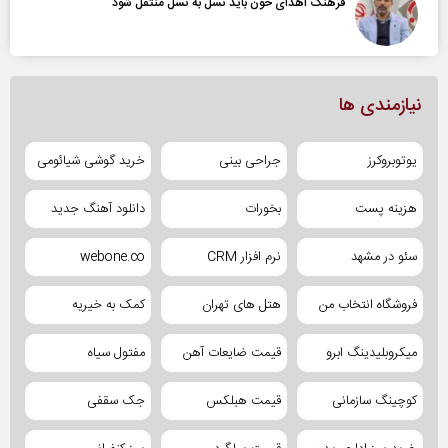
فرهنگ اهدای خون باید نسل به نسل منتقل شود
نیازمندی ها
یوتوبروکرز
جراحی بینی
خرید گوشی شیائومی
هزینه پست
بخورات
دانلود آهنگ جدید
سئو در مشهد
نرم افزار CRM
webone.co
فروشگاه انتخاب من
هتل های تهران
کمک به خیریه
میکروبلیدینگ ابرو
قیمت ضایعات آهن
مفتول سیاه
کوچینگ سازمانی
قیمت هبلکس
جک سقفی