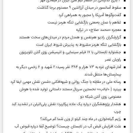
۳ بازی تدارکاتی در انتظار تیم ملی ایران در فیفادی مهر
سقوط آسانسور در میدان آرژانتین ۹ مصدوم برجا گذاشت
گفت‌وگوها آمریکا را مجبور به همراهی کرد
تفاهم با عمان به‌معنی بازگشایی تنگه هرمز نیست
معجزه «محمد صلاح» در ترکیه
گزارشگران رادیو هم‌نفس و همدل مردم در میدان‌های سخت هستند
بازگشایی تنگه هرمز مشروط به پذیرش شروط ایران است
جشنواره تابستانی با ۱۷ فیلم سینمایی و انیمیشن روی آنتن تلویزیون
راویان نصر
آمار شهدای غزه به ۷۳ هزار و ۳۸۴ نفر رسید؛ ۲ شهید و ۶ زخمی دیگر به
بیمارستان‌ها منتقل شدند
رسانه ملی در مقابله با جنگ روانی و شبهه‌افکنی دشمن نقش مهمی ایفا کرد
ببینید | «لبالب»؛ نخستین سریال مستند داستانی تولید شده با هوش
مصنوعی روی آنتن شبکه دو
هشدار پژوهشگران درباره یک ماده پرکاربرد؛ نقش پلی‌اتیلن در تشدید کبد
چرب
رژیم گیاه‌خواری در ماه چند کیلو از وزن شما کم می‌کند؟
علت افزایش قبض آب در تابستان چیست؟ توضیح آبفا درباره قبوض آب