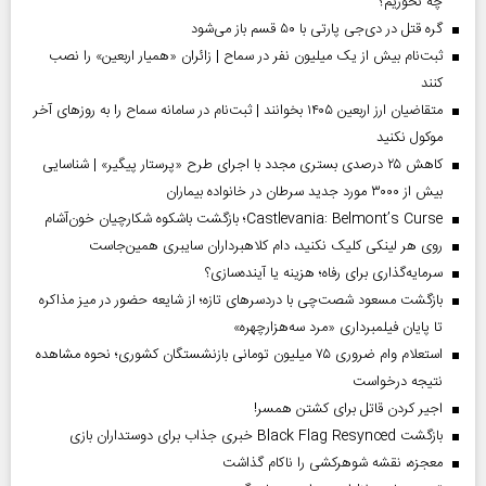
چه نخوریم؟
گره قتل در دی‌جی پارتی با ۵۰ قسم باز می‌شود
ثبت‌نام بیش از یک میلیون نفر در سماح | زائران «همیار اربعین» را نصب
کنند
متقاضیان ارز اربعین ۱۴۰۵ بخوانند | ثبت‌نام در سامانه سماح را به روز‌های آخر
موکول نکنید
کاهش ۲۵ درصدی بستری مجدد با اجرای طرح «پرستار پیگیر» | شناسایی
بیش از ۳۰۰۰ مورد جدید سرطان در خانواده بیماران
Castlevania: Belmont’s Curse؛ بازگشت باشکوه شکارچیان خون‌آشام
روی هر لینکی کلیک نکنید، دام کلاهبرداران سایبری همین‌جاست
سرمایه‌گذاری برای رفاه؛ هزینه یا آینده‌سازی؟
بازگشت مسعود شصت‌چی با دردسر‌های تازه؛ از شایعه حضور در میز مذاکره
تا پایان فیلمبرداری «مرد سه‌هزارچهره»
استعلام وام ضروری ۷۵ میلیون تومانی بازنشستگان کشوری؛ نحوه مشاهده
نتیجه درخواست
اجیر کردن قاتل برای کشتن همسر!
بازگشت Black Flag Resynced خبری جذاب برای دوستداران بازی
معجزه، نقشه شوهرکشی را ناکام گذاشت