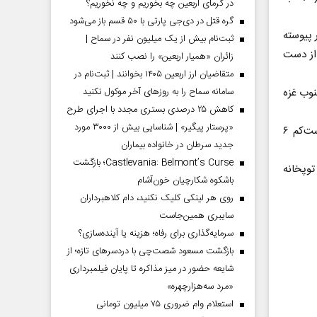
در گرمای اربعین چه بخوریم و چه نخوریم؟
گره قتل در دی‌جی پارتی با ۵۰ قسم باز می‌شود
 پیوسته
ثبت‌نام بیش از یک میلیون نفر در سماح |
 ۱۴۳ نفر جان خود را از دست
زائران «همیار اربعین» را نصب کنند
متقاضیان ارز اربعین ۱۴۰۵ بخوانند | ثبت‌نام در
وب غزه
سامانه سماح را به روز‌های آخر موکول نکنید
کاهش ۲۵ درصدی بستری مجدد با اجرای طرح
«پرستار پیگیر» | شناسایی بیش از ۳۰۰۰ مورد
در حمله یک جنگنده صهیونیست به یک خانه در منطقه جبالیا در شمال غزه نیز دست‌کم ۶
جدید سرطان در خانواده بیماران
Castlevania: Belmont’s Curse؛ بازگشت
توپخانه
باشکوه شکارچیان خون‌آشام
روی هر لینکی کلیک نکنید، دام کلاهبرداران
سایبری همین‌جاست
سرمایه‌گذاری برای رفاه؛ هزینه یا آینده‌سازی؟
بازگشت مسعود شصت‌چی با دردسر‌های تازه؛ از
شایعه حضور در میز مذاکره تا پایان فیلمبرداری
«مرد سه‌هزارچهره»
استعلام وام ضروری ۷۵ میلیون تومانی