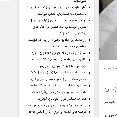
نمی‌شوند؟
آمار معلولیت در ایران | بیش از ۱۰.۵ میلیون نفر
با محدودیت عملکردی زندگی می‌کنند
توصیه‌های طب سنتی برای زائران اربعین |
بهترین نوشیدنی ضد عطش و راهکارهای
پیشگیری از گرمازدگی
راز ماندگاری «رادیو اربعین» از زبان دو گوینده؛
رسانه‌ای که حسینیه است
ستارگانی که در جام جهانی ۲۰۲۶ بازی نکردند
آغاز رسمی برنامه‌های اربعین ۱۴۰۵ در مرز‌ها |
ثبت‌نام سماح به ۱.۷ میلیون نفر رسید
به شهادت
قیمت قبر در بهشت زهرا (س) در سال ۱۴۰۵
چقدر است؟ | نرخ خرید، رزرو و احیای قبور
چرا گرد و غبار در ایران تشدید شد؟ | حقابه
تالاب‌ها مهم‌ترین راهکار مهار ریزگردهاست
مجازات سنگین برای آدم‌ربایان گوش‌بر
 خود در
واکسن جدید سرطان پانکراس امیدبخش شد
توصیه‌های تغذیه‌ای برای زائران اربعین ۱۴۰۵ |
بر این اساس، منابع پزشکی در غزه اعلام کردند: تنها از نیمه‌شب به وقت محلی غزه (۲۱:۰۰ به