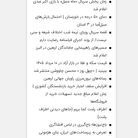
زمان پخش سریال «ماه عسل» با بازی اکبر عبدی
اعلام شد
دمای ۵۰ درجه در خوزستان | احتمال بارش‌های
سیل‌آسا در ۳ استان
قصه سریال رویای نیمه شب اختلاف شیعه و سنی
نیست/ از روند اجرای فیلمنامه رضایت دارم
مسیر‌های راهپیمایی جاماندگان اربعین در البرز
اعلام شد
قیمت سکه و طلا در بازار آزاد در ۱۰ مرداد ۱۴۰۵
ببینید | «چهل روز » محسن چاووشی منتشر شد
مردادماه
صفحات نخست روزنامه ها‌ی‌سه‌شنبه ۶ مردادماه
صفحات
رسانه‌های برون‌مرزی راویان جهانی اربعین
افزایش سقف اعتبار خرید بازنشستگان کشوری |
زمان اعلام مبلغ جدید تسهیلات خرید از
فروشگاه‌ها
اطراف رشت کجا بریم (جاهای دیدنی اطراف
رشت)
باج‌نیوزها؛ باج‌گیری در لباس افشاگری
تعرض به زیرساخت‌های ایران، بنای هژمونی