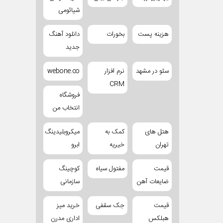
شیائومی
هزینه پست
بخورات
دانلود آهنگ
جدید
سئو در مشهد
نرم افزار
webone.co
CRM
فروشگاه
انتخاب من
هتل های
کمک به
میکروبلیدینگ
تهران
خیریه
ابرو
قیمت
مفتول سیاه
کوچینگ
ضایعات آهن
سازمانی
قیمت
جک سقفی
خرید میز
هبلکس
اداری مدرن