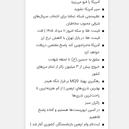
آمریکا را فرو می‌ریزد
سپر آمریکا نشوید
نظرسنجی شبکه تماشا برای انتخاب سریال‌های
شرقی محبوب مخاطبان
قیمت طلا و سکه امروز ۱۱ مرداد ۱۴۰۵ | افت
قیمت طلا در بازار تهران با کاهش نرخ ارز
آمریکا ماجراجویی کند پاسخ مقتضی دریافت
خواهد کرد
عشق به حسین (ع) تا لحظه شهادت
خروج بیش از ۳ میلیون زائر از تمام مرز‌های
کشور
رهگیری پهپاد MQ9 بر فراز تنگه هرمز
بهترین نذری‌های اربعین | از کم هزینه‌ترین تا
راحت‌ترین نذری‌ها
‌زائران سبز
در کمین تروریست‌ها هستیم و آماده پاسخ
قاطعیم
ثبت‌نام وام اربعین بازنشستگان کشوری آغاز شد |