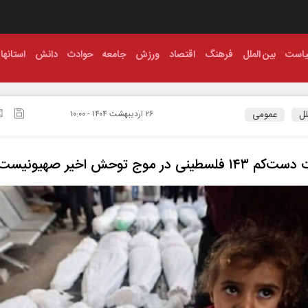
است
بین الملل
فرهنگ
اقتصاد
ورزش
جامعه
حوادث
دانش
استانها
لل
عمومی
۲۶ ارديبهشت ۱۴۰۴ - ۱۰:۰۰
سطینی در موج توحش اخیر صهیونیست‌ها