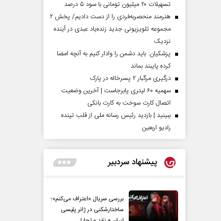
تسهیلات ۲۰ میلیون تومانی با سود ۵ درصد
هنرمند منحصر‌به‌فردی را از دست دادیم/ پخش ۲
مجموعه تلویزیونی جدید زنده‌یاد عبدی در آینده
نزدیک
پزشکیان: باید دشمن را وادار کنیم به آنچه امضا
کرده پایبند بماند
درگیری مرگبار ۲ پسرخاله در پارک
سهمیه ۶۰ لیتری پابرجاست | آخرین وضعیت
اتصال کارت سوخت به کارت بانکی
ببینید | بازدید رئیس رسانه ملی از قلب تپنده
رادیو اربعین
پیشنهاد سردبیر
بررسی سریال «اعتراف می‌کنم»؛
ساختارشکنی در ژانر پلیسی
ایران + نقد و تحلیل