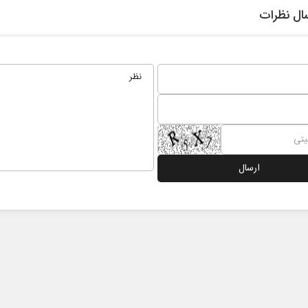
ال نظرات
ر
از باتلاق انرژی تا بن‌بست ترامپ
حکایت ی
نرگس خانع
ی
رضا سپهوند - سخنگوی کمیسیون انرژی مجلس