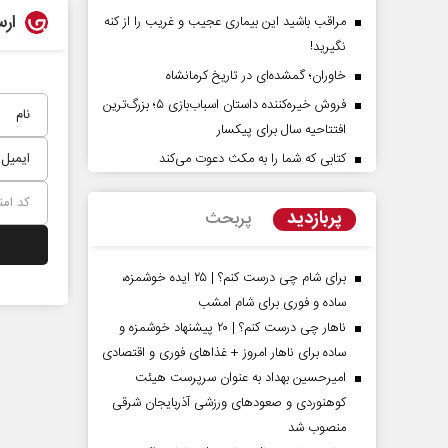
ارس
مراقب باشید این بیماری عجیب و غریب را از کنه
نگیرید!
خاوران؛ گمشده‌ای در تاریخ کرمانشاه
فروش خیره‌کننده داستان اسباب‌بازی ۵؛ بزرگ‌ترین
افتتاحیه سال برای پیکسار
کتابی که شما را به مکث دعوت می‌کند
ت‌پرده تهدیدات کوتاه‏‌مدت و
اربعین نماد مقاومت در براب
ا‌های خلاف واقع آمریکا
استکبار‌
پربازدید
پربحث
ن - تحلیلگر مسائل سیاسی
رحمت‌الله نوروزی - عضو کمیسیون اجتماع
مجلس
برای شام چی درست کنم؟ | ۲۵ ایده خوشمزه،
ساده و فوری برای شام امشب
ناهار چی درست کنم؟ | ۲۰ پیشنهاد خوشمزه و
ساده برای ناهار امروز + غذاهای فوری و اقتصادی
امیرحسین بهداد به عنوان سرپرست هیئت
کوهنوردی و صعودهای ورزشی آذربایجان شرقی
منصوب شد