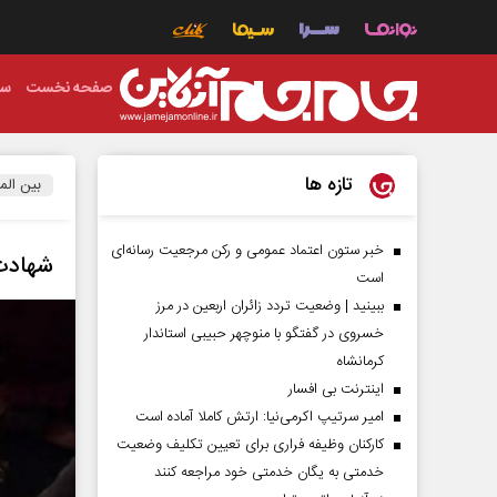
صفحه نخست
سی
تازه ها
بین الم
خبر ستون اعتماد عمومی و رکن مرجعیت رسانه‌ای
شهادت دست‌کم ۱۴۳ فل
است
ببینید | وضعیت تردد زائران اربعین در مرز
خسروی در گفتگو با منوچهر حبیبی استاندار
کرمانشاه
اینترنت بی افسار
امیر سرتیپ اکرمی‌نیا: ارتش کاملا آماده است
کارکنان وظیفه فراری برای تعیین تکلیف وضعیت
خدمتی به یگان خدمتی خود مراجعه کنند