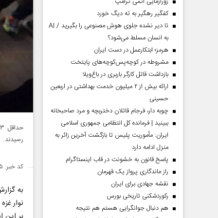
زورآزمایی اتمی ترامپ
کفگیر رهگیر به ته دیگ خورد
تا دیر نشده جلوی هوش مصنوعی را بگیرید / AI
به انسان مسلط می‌شود؟
هرمز؛ ابتکارعمل در دست ایران
مشروطه در کوچه‌پس‌کوچه‌های پایتخت
بازداشت قاتل کارگر باربری در باغ‌ویلا
ارائه بیش از ۲ میلیون خدمت بهداشتی در اربعین
حسینی
چوبه دار، فرجام قاتلان دختربچه و مرد صاحبخانه
ببینید | فرمانده کل انتظامی جمهوری اسلامی
ایران­: مأموریت پلیس تا بازگشت آخرین زائر به
رسیدند.
منزل ادامه دارد
پاسخ قانون به خشونت در قاب اینستاگرام
کد خبر: ۱۵۰۳۵۷۵
راز ماندگاری پرواز یک قهرمان
نقشه جهادی برای ایران
به گزار
رکوردشکنی تاریخی بورس
نوار غزه
هم دنبال جوانگرایی هستم هم نتیجه