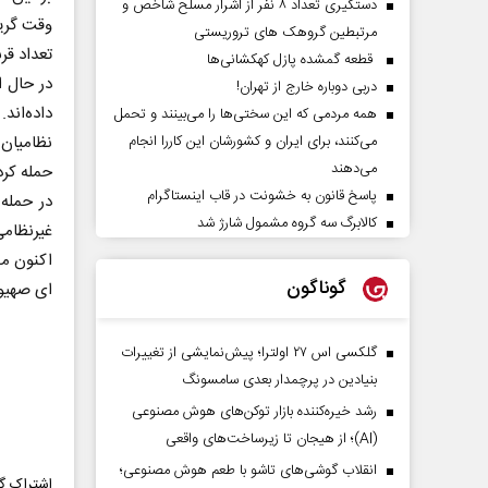
دستگیری تعداد ۸ نفر از اشرار مسلح شاخص و
وقت گرینویچ) حداقل ۱۶ نف
مرتبطین گروهک های تروریستی
تعداد قر
قطعه گمشده پازل کهکشانی‌ها
دربی دوباره خارج از تهران!
داده‌اند.
همه مردمی که این سختی‌ها را می‌بینند و تحمل
نظامیان
می‌کنند، برای ایران و کشورشان این کاررا انجام
می‌دهند
حمله کرد
پاسخ قانون به خشونت در قاب اینستاگرام
کالابرگ سه گروه مشمول شارژ شد
غیرنظامی
اکنون من
گوناگون
ای صهیون
گلکسی اس ۲۷ اولترا؛ پیش‌نمایشی از تغییرات
بنیادین در پرچمدار بعدی سامسونگ
رشد خیره‌کننده بازار توکن‌های هوش مصنوعی
(AI)؛ از هیجان تا زیرساخت‌های واقعی
انقلاب گوشی‌های تاشو‌ با طعم هوش مصنوعی؛
اشتراک گذ