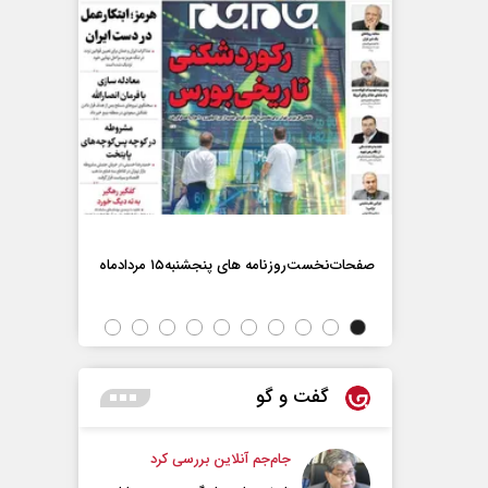
صفحات‌نخست‌روزنامه ها‌ی پنجشنبه‌۱۵ مردادماه
صفحات‌نخست‌رو
گفت و گو
جام‌جم آنلاین بررسی کرد