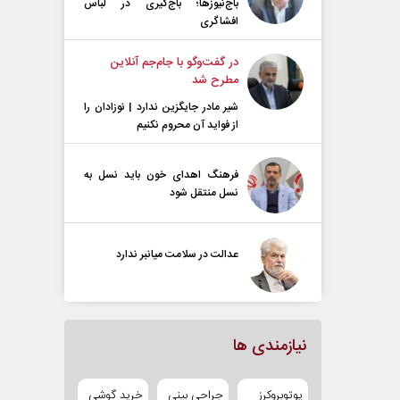
باج‌نیوزها؛ باج‌گیری در لباس
افشاگری
در گفت‌و‌گو با جام‌جم آنلاین
مطرح شد
شیر مادر جایگزین ندارد | نوزادان را
از فواید آن محروم نکنیم
فرهنگ اهدای خون باید نسل به
نسل منتقل شود
عدالت در سلامت میانبر ندارد
نیازمندی ها
یوتوبروکرز
جراحی بینی
خرید گوشی