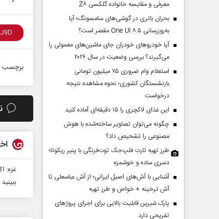
معرفی و مقایسه خانواده گلکسی Z۸
بحران باتری در گوشی‌های سامسونگ؛ آیا
به‌روزرسانی One UI ۸.۵ مقصر است؟
آیا خودروهای خودران جای ماشین‌های معمولی را
می‌گیرند؟ بررسی وضعیت در سال ۲۰۲۶
برچسب ه
استعلام وام ضروری ۷۵ میلیون تومانی
بازنشستگان کشوری؛ نحوه مشاهده نتیجه
درخواست
ن
این غذای لاکچری را ۱۵ دقیقه‌ای آماده کنید
چگونه می‌توان تصاویر ساخته‌شده با هوش
مصنوعی را تشخیص داد؟
اخب
طرز تهیه تارت فلپ‌جک توت‌فرنگی با پنیر ریکوتا؛
دسری ساده و خوشمزه
غزه: ا
آشنایی با آش‌های اصیل ایرانی؛ از آش عباسعلی تا
ببینید | فاجعه 
آش ترخینه + خواص و طرز تهیه
پارک شیرین قابلیت‌ بالایی برای اجرای پروژهای
تفریحی دارد