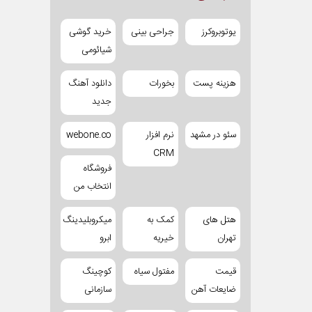
یوتوبروکرز
جراحی بینی
خرید گوشی
شیائومی
هزینه پست
بخورات
دانلود آهنگ
جدید
سئو در مشهد
نرم افزار
webone.co
CRM
فروشگاه
انتخاب من
هتل های
کمک به
میکروبلیدینگ
تهران
خیریه
ابرو
قیمت
مفتول سیاه
کوچینگ
ضایعات آهن
سازمانی