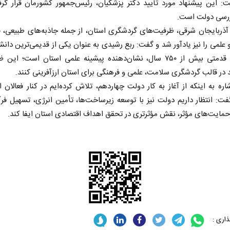
ت: این پیشنهاد مورد تأیید دکتر پزشکیان، رئیس‌جمهور کشورمان قرار گرف
ررسی دولت است.
 آذربایجان شرقی، ظرفیت‌های گردشگری استان، از جمله جاذبه‌های طبیعی، 
 علمی را نیز یادآور شد و گفت: ربع رشیدی به عنوان یکی از قدیمی‌ترین دانش
جهان با قدمتی بیش از ۷۵۰ سال، نشان‌دهنده پیشینه علمی استان است؛ این
د در قالب گردشگری سلامت، علمی و فرهنگی برای استان ارزآفرینی کنند.
اره به اینکه از آغاز به کار دولت چهاردهم، تلاش کرده‌ایم در کنار فعالان 
فت: انتظار داریم دولت نیز با توسعه زیرساخت‌ها، تأمین انرژی، تسهیل فر
ر
از باتلاق انرژی تا بن‌بست ترامپ
حکایت یک
حمایت‌های مؤثر، نقش مؤثرتری در تحقق اهداف اقتصادی استان ایفا کند.
نرگس خانعل
ی
رضا سپهوند - سخنگوی کمیسیون انرژی مجلس
اری :