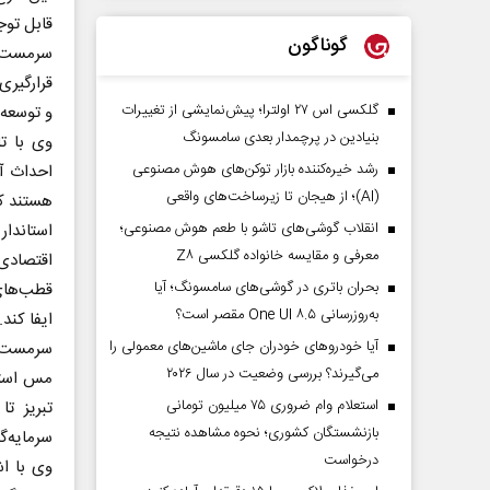
قابل توج
گوناگون
سرمست ب
قرارگیری
گلکسی اس ۲۷ اولترا؛ پیش‌نمایشی از تغییرات
و توسعه
بنیادین در پرچمدار بعدی سامسونگ
وی با تا
رشد خیره‌کننده بازار توکن‌های هوش مصنوعی
احداث آز
(AI)؛ از هیجان تا زیرساخت‌های واقعی
هستند که 
انقلاب گوشی‌های تاشو‌ با طعم هوش مصنوعی؛
استاندار
معرفی و مقایسه خانواده گلکسی Z۸
اقتصادی،
بحران باتری در گوشی‌های سامسونگ؛ آیا
قطب‌های 
به‌روزرسانی One UI ۸.۵ مقصر است؟
ایفا کند.
آیا خودروهای خودران جای ماشین‌های معمولی را
سرمست ب
می‌گیرند؟ بررسی وضعیت در سال ۲۰۲۶
استعلام وام ضروری ۷۵ میلیون تومانی
تبریز ت
بازنشستگان کشوری؛ نحوه مشاهده نتیجه
سرمایه‌
درخواست
وی با ا