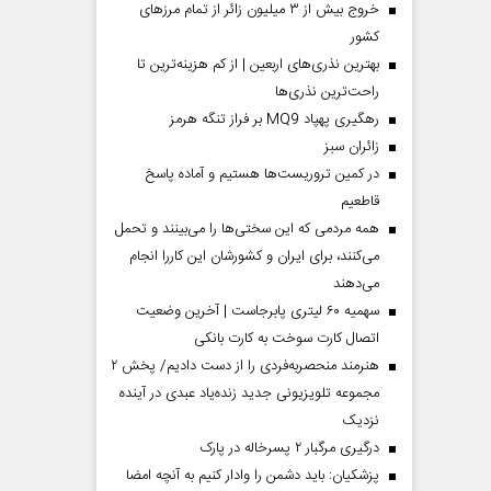
خروج بیش از ۳ میلیون زائر از تمام مرز‌های
کشور
بهترین نذری‌های اربعین | از کم هزینه‌ترین تا
راحت‌ترین نذری‌ها
رهگیری پهپاد MQ9 بر فراز تنگه هرمز
‌زائران سبز
در کمین تروریست‌ها هستیم و آماده پاسخ
قاطعیم
همه مردمی که این سختی‌ها را می‌بینند و تحمل
می‌کنند، برای ایران و کشورشان این کاررا انجام
می‌دهند
سهمیه ۶۰ لیتری پابرجاست | آخرین وضعیت
اتصال کارت سوخت به کارت بانکی
هنرمند منحصر‌به‌فردی را از دست دادیم/ پخش ۲
مجموعه تلویزیونی جدید زنده‌یاد عبدی در آینده
نزدیک
درگیری مرگبار ۲ پسرخاله در پارک
پزشکیان: باید دشمن را وادار کنیم به آنچه امضا