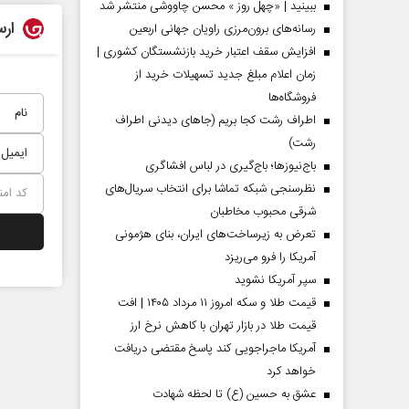
ببینید | «چهل روز » محسن چاووشی منتشر شد
ارس
رسانه‌های برون‌مرزی راویان جهانی اربعین
افزایش سقف اعتبار خرید بازنشستگان کشوری |
زمان اعلام مبلغ جدید تسهیلات خرید از
فروشگاه‌ها
اطراف رشت کجا بریم (جاهای دیدنی اطراف
رشت)
باج‌نیوزها؛ باج‌گیری در لباس افشاگری
نظرسنجی شبکه تماشا برای انتخاب سریال‌های
شرقی محبوب مخاطبان
تعرض به زیرساخت‌های ایران، بنای هژمونی
آمریکا را فرو می‌ریزد
سپر آمریکا نشوید
قیمت طلا و سکه امروز ۱۱ مرداد ۱۴۰۵ | افت
قیمت طلا در بازار تهران با کاهش نرخ ارز
آمریکا ماجراجویی کند پاسخ مقتضی دریافت
خواهد کرد
عشق به حسین (ع) تا لحظه شهادت