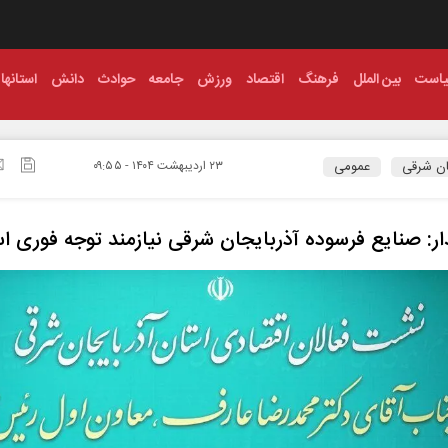
است
بین الملل
فرهنگ
اقتصاد
ورزش
جامعه
حوادث
دانش
استانها
ان شرقی
عمومی
۲۳ ارديبهشت ۱۴۰۴ - ۰۹:۵۵
ار: صنایع فرسوده آذربایجان شرقی نیازمند توجه فوری 