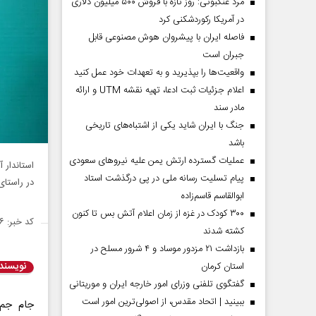
مرد عنکبوتی: روز تازه با فروش ۵۰۰ میلیون دلاری
در آمریکا رکوردشکنی کرد
فاصله ایران با پیشرو‌ان هوش مصنوعی قابل
جبران است
واقعیت‌ها را بپذیرید و به تعهدات خود عمل کنید
اعلام جزئیات ثبت ادعا، تهیه نقشه UTM و ارائه
مادر سند
جنگ با ایران شاید یکی از اشتباه‌های تاریخی
باشد
عملیات گسترده ارتش یمن علیه نیروهای سعودی
استاندار 
پیام تسلیت رسانه ملی در پی درگذشت استاد
در راستا
ابوالقاسم قاسم‌زاده
۳۰۰ کودک در غزه از زمان اعلام آتش بس تا کنون
کد خبر: ۱۵۰۳۲۱۶
کشته شدند
بازداشت ۲۱ مزدور موساد و ۴ شرور مسلح در
نویسند
استان کرمان
گفتگوی تلفنی وزرای امور خارجه ایران و موریتانی
ببینید | اتحاد مقدس، از اصولی‌ترین امور است
جام جم 