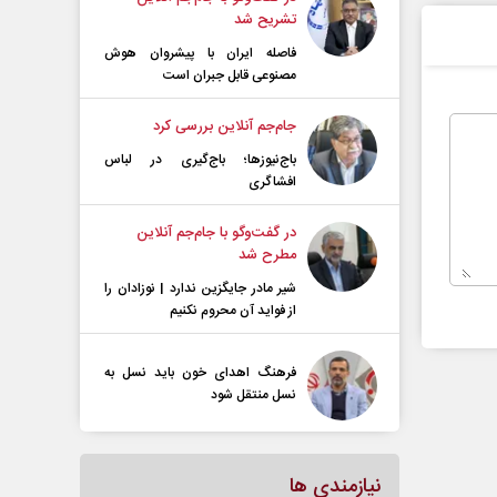
تشریح شد
فاصله ایران با پیشرو‌ان هوش
مصنوعی قابل جبران است
جام‌جم آنلاین بررسی کرد
باج‌نیوزها؛ باج‌گیری در لباس
افشاگری
در گفت‌و‌گو با جام‌جم آنلاین
مطرح شد
شیر مادر جایگزین ندارد | نوزادان را
از فواید آن محروم نکنیم
فرهنگ اهدای خون باید نسل به
نسل منتقل شود
نیازمندی ها