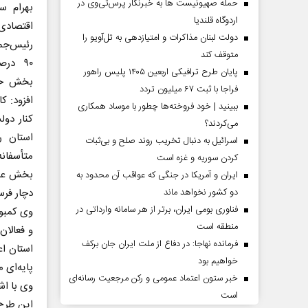
حمله صهیونیست ها به خبرنگار پرس‌تی‌وی در
بهرام س
اردوگاه قلندیا
اقتصادی
دولت لبنان مذاکرات و امتیازدهی به تل‌آویو را
رئیس‌جمه
متوقف کند
۹۰ در
پایان طرح ترافیکی اربعین ۱۴۰۵ پلیس راهور
بخش خص
فراجا با ثبت ۶۷ میلیون تردد
افزود: کا
ببینید | خود فروخته‌ها چطور با موساد همکاری
کنار دول
می‌کردند؟
استان ر
اسرائیل به دنبال تخریب روند صلح و بی‌ثبات
متأسفان
کردن سوریه و غزه است
بخش عمد
ایران و آمریکا در جنگی که عواقب آن محدود به
دچار فرس
دو کشور نخواهد ماند
فناوری بومی ایران، برتر از هر سامانه وارداتی در
وی کمبو
منطقه است
و فعالان
فرمانده نهاجا: در دفاع از ملت ایران جان برکف
استان اع
خواهیم بود
پایه‌ای 
خبر ستون اعتماد عمومی و رکن مرجعیت رسانه‌ای
وی با اش
است