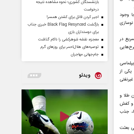
بازنشستگان کشوری؛ نحوه مشاهده نتیجه
درخواست
ا وجود
اجیر کردن قاتل برای کشتن همسر!
 نوسازی
بازگشت Black Flag Resynced خبری جذاب
برای دوستداران بازی
سریع در
معجزه، نقشه شوهرکشی را ناکام گذاشت
رح‌هایی
توصیه‌های هلال‌احمر برای روز‌های گرم
جام‌جهانی مهاجران
یپلماسی
 یکی از
ویدئو
غیرنفتی
 طلا و
ستباف و کفش
ا، جذب
ی بعثت