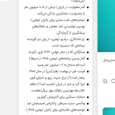
نمی‌شوند؟
آمار معلولیت در ایران | بیش از ۱۰.۵ میلیون نفر
با محدودیت عملکردی زندگی می‌کنند
توصیه‌های طب سنتی برای زائران اربعین |
بهترین نوشیدنی ضد عطش و راهکارهای
پیشگیری از گرمازدگی
راز ماندگاری «رادیو اربعین» از زبان دو گوینده؛
رسانه‌ای که حسینیه است
ستارگانی که در جام جهانی ۲۰۲۶ بازی نکردند
آغاز رسمی برنامه‌های اربعین ۱۴۰۵ در مرز‌ها |
حمل‌ونقل
ثبت‌نام سماح به ۱.۷ میلیون نفر رسید
قیمت قبر در بهشت زهرا (س) در سال ۱۴۰۵
چقدر است؟ | نرخ خرید، رزرو و احیای قبور
چرا گرد و غبار در ایران تشدید شد؟ | حقابه
تالاب‌ها مهم‌ترین راهکار مهار ریزگردهاست
مجازات سنگین برای آدم‌ربایان گوش‌بر
واکسن جدید سرطان پانکراس امیدبخش شد
توصیه‌های تغذیه‌ای برای زائران اربعین ۱۴۰۵ |