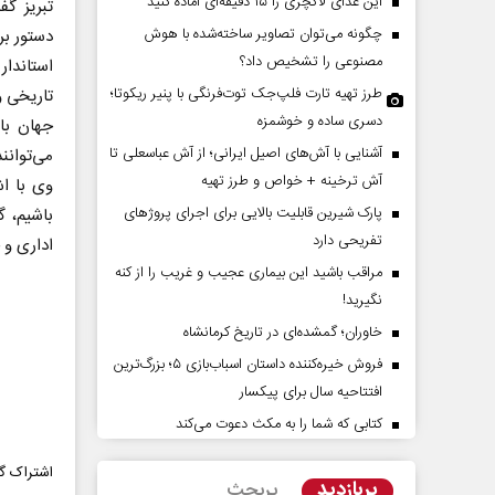
این غذای لاکچری را ۱۵ دقیقه‌ای آماده کنید
تبریز گف
چگونه می‌توان تصاویر ساخته‌شده با هوش
دستور ب
مصنوعی را تشخیص داد؟
استاندار
طرز تهیه تارت فلپ‌جک توت‌فرنگی با پنیر ریکوتا؛
تاریخی و
دسری ساده و خوشمزه
آشنایی با آش‌های اصیل ایرانی؛ از آش عباسعلی تا
می‌توانن
آش ترخینه + خواص و طرز تهیه
وی با اش
پارک شیرین قابلیت‌ بالایی برای اجرای پروژهای
باشیم، گ
‌پرده تهدیدات کوتاه‏‌مدت و
اربعین نماد مقاومت در براب
تفریحی دارد
اداری و 
ا‌های خلاف واقع آمریکا
استکبار‌
مراقب باشید این بیماری عجیب و غریب را از کنه
نگیرید!
 - تحلیلگر مسائل سیاسی
رحمت‌الله نوروزی - عضو کمیسیون اجتماع
خاوران؛ گمشده‌ای در تاریخ کرمانشاه
مجلس
فروش خیره‌کننده داستان اسباب‌بازی ۵؛ بزرگ‌ترین
افتتاحیه سال برای پیکسار
کتابی که شما را به مکث دعوت می‌کند
اشتراک گذ
پربازدید
پربحث