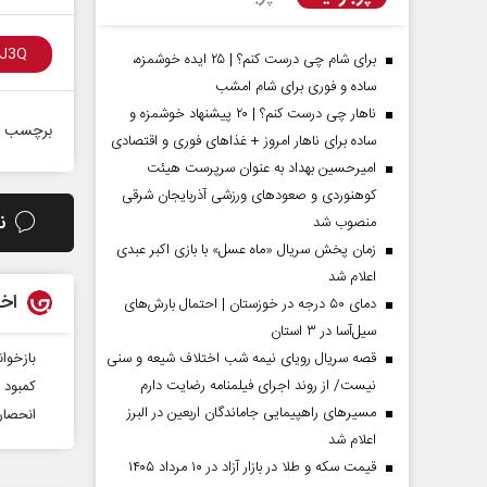
برای شام چی درست کنم؟ | ۲۵ ایده خوشمزه،
ساده و فوری برای شام امشب
ناهار چی درست کنم؟ | ۲۰ پیشنهاد خوشمزه و
برچسب ه
ساده برای ناهار امروز + غذاهای فوری و اقتصادی
امیرحسین بهداد به عنوان سرپرست هیئت
کوهنوردی و صعودهای ورزشی آذربایجان شرقی
ن
منصوب شد
زمان پخش سریال «ماه عسل» با بازی اکبر عبدی
اعلام شد
مردادماه
صفحات نخست روزنامه ها‌ی‌سه‌شنبه ۶ مردادماه
صفحات
اخب
دمای ۵۰ درجه در خوزستان | احتمال بارش‌های
سیل‌آسا در ۳ استان
بازخوا
قصه سریال رویای نیمه شب اختلاف شیعه و سنی
نیست/ از روند اجرای فیلمنامه رضایت دارم
کمبود 
مسیر‌های راهپیمایی جاماندگان اربعین در البرز
انحصار
اعلام شد
قیمت سکه و طلا در بازار آزاد در ۱۰ مرداد ۱۴۰۵