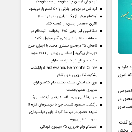
در گرمای اربعین چه بخوریم و چه نخوریم؟
گره قتل در دی‌جی پارتی با ۵۰ قسم باز می‌شود
ثبت‌نام بیش از یک میلیون نفر در سماح |
زائران «همیار اربعین» را نصب کنند
متقاضیان ارز اربعین ۱۴۰۵ بخوانند | ثبت‌نام در
سامانه سماح را به روز‌های آخر موکول نکنید
کاهش ۲۵ درصدی بستری مجدد با اجرای طرح
«پرستار پیگیر» | شناسایی بیش از ۳۰۰۰ مورد
جدید سرطان در خانواده بیماران
دارد و
Castlevania: Belmont’s Curse؛ بازگشت
 امروز
باشکوه شکارچیان خون‌آشام
روی هر لینکی کلیک نکنید، دام کلاهبرداران
سایبری همین‌جاست
 خصوصی
سرمایه‌گذاری برای رفاه؛ هزینه یا آینده‌سازی؟
حضور در
بازگشت مسعود شصت‌چی با دردسر‌های تازه؛ از
اخت‌های
شایعه حضور در میز مذاکره تا پایان فیلمبرداری
«مرد سه‌هزارچهره»
یز گفت:
استعلام وام ضروری ۷۵ میلیون تومانی
۲۵ سال آینده، نیاز آبی بخش