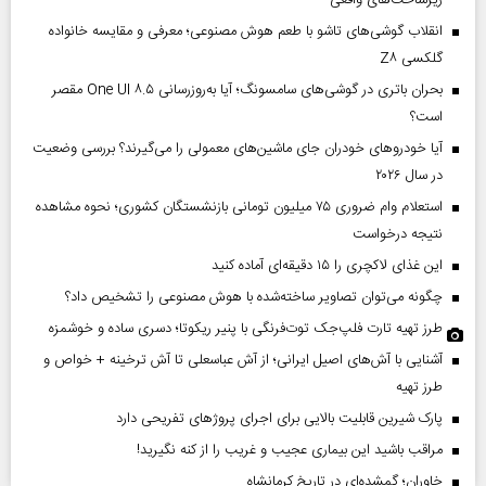
زیرساخت‌های واقعی
انقلاب گوشی‌های تاشو‌ با طعم هوش مصنوعی؛ معرفی و مقایسه خانواده
گلکسی Z۸
بحران باتری در گوشی‌های سامسونگ؛ آیا به‌روزرسانی One UI ۸.۵ مقصر
است؟
آیا خودروهای خودران جای ماشین‌های معمولی را می‌گیرند؟ بررسی وضعیت
در سال ۲۰۲۶
استعلام وام ضروری ۷۵ میلیون تومانی بازنشستگان کشوری؛ نحوه مشاهده
نتیجه درخواست
این غذای لاکچری را ۱۵ دقیقه‌ای آماده کنید
چگونه می‌توان تصاویر ساخته‌شده با هوش مصنوعی را تشخیص داد؟
طرز تهیه تارت فلپ‌جک توت‌فرنگی با پنیر ریکوتا؛ دسری ساده و خوشمزه
آشنایی با آش‌های اصیل ایرانی؛ از آش عباسعلی تا آش ترخینه + خواص و
طرز تهیه
پارک شیرین قابلیت‌ بالایی برای اجرای پروژهای تفریحی دارد
مراقب باشید این بیماری عجیب و غریب را از کنه نگیرید!
خاوران؛ گمشده‌ای در تاریخ کرمانشاه