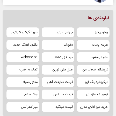
نیازمندی ها
یوتوبروکرز
جراحی بینی
خرید گوشی شیائومی
هزینه پست
بخورات
دانلود آهنگ جدید
سئو در مشهد
نرم افزار CRM
webone.co
فروشگاه انتخاب من
هتل های تهران
کمک به خیریه
میکروبلیدینگ ابرو
قیمت ضایعات آهن
مفتول سیاه
کوچینگ سازمانی
قیمت هبلکس
جک سقفی
خرید میز اداری مدرن
قیمت میلگرد
میز کنفرانس