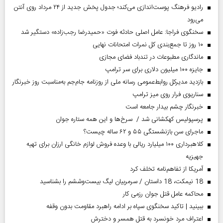
رادیو فرهنگ پوست‌اندازی می‌کند؛ جدول پخش جدید از ۲۴ مرداد روی آنتن
می‌رود
سخنگوی فراجا: عامل اصلی حادثه فوت «حمیدرضا رجب‌زاده» دستگیر شد
۱۰ روز تا جمع‌بندی کل نمرات امتحانات نهایی
ماندگاری مطبوعات در تندباد فضای مجازی
جایزه ۱۰۰ میلیون دلاری برای سر ترامپ
بازدید مدیرکل روابط‌عمومی رسانه ملی از روزنامه جام‌جم به‌مناسبت روز خبرنگار
سناریوی فرار روی میز ترامپ
خبرنگار چشم بیدار جامعه است
پرسپولیس کهکشانی شد / سرخ‌ها و این همه ستاره جوان
ماجرای سن بازنشستگی ۵۵ و ۶۲ ساله چیست؟
کلاهبرداری ۱۰۰ میلیارد ریالی با وعده فروش لوازم خانگی ارزان برای تهیه
جهیزیه
آمریکا از تفاهم‌نامه تخلف کرد
18 نیمکت، 18 داستان / سرمربیان لیگ بیست‌وششم را بشناسید
محاکمه عامل قتل جوان رزمی کار
ببینید | تاکید سخنگوی سپاه بر ادامه راهبرد مقاومت بدون وقفه
اعتراف مرد خونسرد به قتل همسر و دخترش