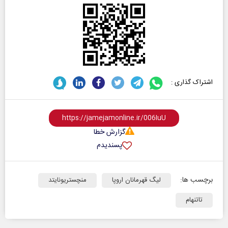
اشتراک گذاری :
گزارش خطا
پسندیدم
برچسب ها:
لیگ قهرمانان اروپا
منچستریونایتد
تاتنهام