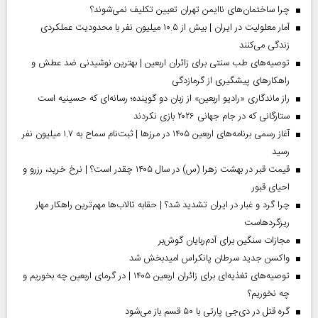
چرا ساختمان‌های ناایمن تهران تعیین تکلیف نمی‌شوند؟
آمار معلولیت در ایران | بیش از ۱۰.۵ میلیون نفر با محدودیت عملکردی
زندگی می‌کنند
توصیه‌های طب سنتی برای زائران اربعین | بهترین نوشیدنی ضد عطش و
راهکارهای پیشگیری از گرمازدگی
راز ماندگاری «رادیو اربعین» از زبان دو گوینده؛ رسانه‌ای که حسینیه است
ستارگانی که در جام جهانی ۲۰۲۶ بازی نکردند
آغاز رسمی برنامه‌های اربعین ۱۴۰۵ در مرز‌ها | ثبت‌نام سماح به ۱.۷ میلیون نفر
رسید
قیمت قبر در بهشت زهرا (س) در سال ۱۴۰۵ چقدر است؟ | نرخ خرید، رزرو و
احیای قبور
چرا گرد و غبار در ایران تشدید شد؟ | حقابه تالاب‌ها مهم‌ترین راهکار مهار
ریزگردهاست
مجازات سنگین برای آدم‌ربایان گوش‌بر
واکسن جدید سرطان پانکراس امیدبخش شد
توصیه‌های تغذیه‌ای برای زائران اربعین ۱۴۰۵ | در گرمای اربعین چه بخوریم و
چه نخوریم؟
گره قتل در دی‌جی پارتی با ۵۰ قسم باز می‌شود