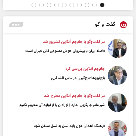
گفت و گو
در گفت‌و‌گو با جام‌جم آنلاین تشریح شد
فاصله ایران با پیشرو‌ان هوش مصنوعی قابل جبران است
جام‌جم آنلاین بررسی کرد
باج‌نیوزها؛ باج‌گیری در لباس افشاگری
در گفت‌و‌گو با جام‌جم آنلاین مطرح شد
شیر مادر جایگزین ندارد | نوزادان را از فواید آن محروم نکنیم
فرهنگ اهدای خون باید نسل به نسل منتقل شود