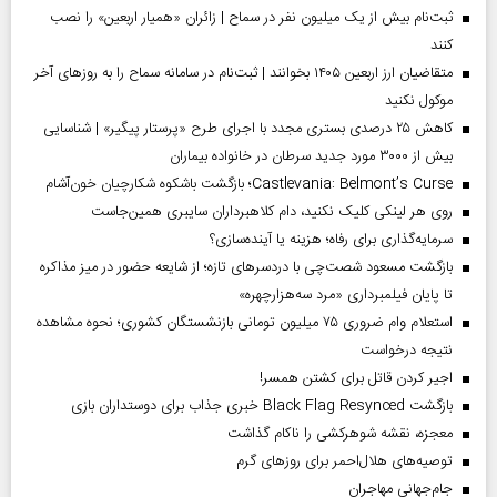
ثبت‌نام بیش از یک میلیون نفر در سماح | زائران «همیار اربعین» را نصب
کنند
متقاضیان ارز اربعین ۱۴۰۵ بخوانند | ثبت‌نام در سامانه سماح را به روز‌های آخر
موکول نکنید
کاهش ۲۵ درصدی بستری مجدد با اجرای طرح «پرستار پیگیر» | شناسایی
بیش از ۳۰۰۰ مورد جدید سرطان در خانواده بیماران
Castlevania: Belmont’s Curse؛ بازگشت باشکوه شکارچیان خون‌آشام
روی هر لینکی کلیک نکنید، دام کلاهبرداران سایبری همین‌جاست
سرمایه‌گذاری برای رفاه؛ هزینه یا آینده‌سازی؟
بازگشت مسعود شصت‌چی با دردسر‌های تازه؛ از شایعه حضور در میز مذاکره
تا پایان فیلمبرداری «مرد سه‌هزارچهره»
استعلام وام ضروری ۷۵ میلیون تومانی بازنشستگان کشوری؛ نحوه مشاهده
نتیجه درخواست
اجیر کردن قاتل برای کشتن همسر!
بازگشت Black Flag Resynced خبری جذاب برای دوستداران بازی
معجزه، نقشه شوهرکشی را ناکام گذاشت
توصیه‌های هلال‌احمر برای روز‌های گرم
جام‌جهانی مهاجران