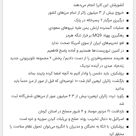
کشورشان این کاررا انجام می‌دهند
خروج بیش از ۳ میلیون زائر از تمام مرز‌های کشور
درگیری مرگبار ۲ پسرخاله در پارک
عملیات گسترده ارتش یمن علیه نیروهای سعودی
رهگیری پهپاد MQ9 بر فراز تنگه هرمز
لغو تحریم‌های ایران از سوی آمریکا صحت ندارد
در کمین تروریست‌ها هستیم و آماده پاسخ قاطعیم
هنرمند منحصر‌به‌فردی را از دست دادیم/ پخش ۲ مجموعه تلویزیونی جدید
زنده‌یاد عبدی در آینده نزدیک
پزشکیان: باید دشمن را وادار کنیم به آنچه امضا کرده پایبند بماند
بازگشت زائران اربعین آغاز شد؛ ۱۰ توصیه‌ای که قبل از عبور از مرز حتماً باید
بدانید
رکورد تردد زائران اربعین؛ بیش از ۴.۳ میلیون عبور از مرزهای شش‌گانه ثبت
شد
بازداشت ۲۱ مزدور موساد و ۴ شرور مسلح در استان کرمان
اسرائیل به دنبال تخریب روند صلح و بی‌ثبات کردن سوریه و غزه است
پزشکیان: با اتکا به نخبگان و مدیران با انگیزه می‌توان تحول نظام سلامت را
محقق کرد