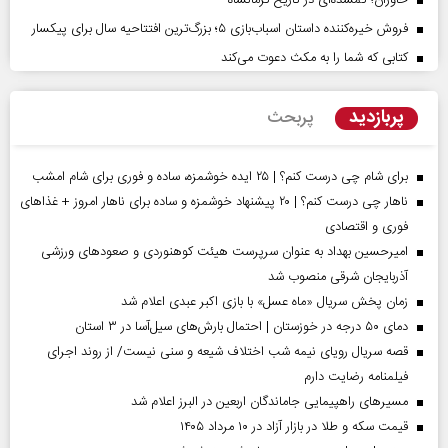
خاوران؛ گمشده‌ای در تاریخ کرمانشاه
فروش خیره‌کننده داستان اسباب‌بازی ۵؛ بزرگ‌ترین افتتاحیه سال برای پیکسار
کتابی که شما را به مکث دعوت می‌کند
پربازدید
پربحث
برای شام چی درست کنم؟ | ۲۵ ایده خوشمزه، ساده و فوری برای شام امشب
ناهار چی درست کنم؟ | ۲۰ پیشنهاد خوشمزه و ساده برای ناهار امروز + غذاهای
فوری و اقتصادی
امیرحسین بهداد به عنوان سرپرست هیئت کوهنوردی و صعودهای ورزشی
آذربایجان شرقی منصوب شد
زمان پخش سریال «ماه عسل» با بازی اکبر عبدی اعلام شد
دمای ۵۰ درجه در خوزستان | احتمال بارش‌های سیل‌آسا در ۳ استان
قصه سریال رویای نیمه شب اختلاف شیعه و سنی نیست/ از روند اجرای
فیلمنامه رضایت دارم
مسیر‌های راهپیمایی جاماندگان اربعین در البرز اعلام شد
قیمت سکه و طلا در بازار آزاد در ۱۰ مرداد ۱۴۰۵