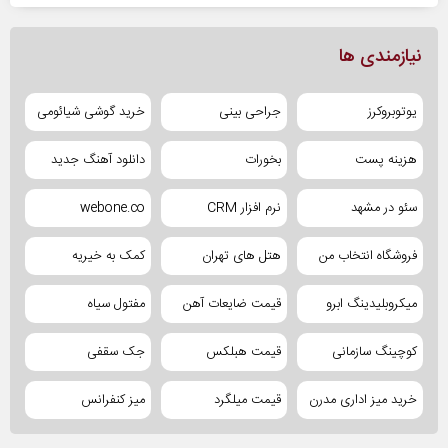
نیازمندی ها
یوتوبروکرز
جراحی بینی
خرید گوشی شیائومی
هزینه پست
بخورات
دانلود آهنگ جدید
سئو در مشهد
نرم افزار CRM
webone.co
فروشگاه انتخاب من
هتل های تهران
کمک به خیریه
میکروبلیدینگ ابرو
قیمت ضایعات آهن
مفتول سیاه
کوچینگ سازمانی
قیمت هبلکس
جک سقفی
خرید میز اداری مدرن
قیمت میلگرد
میز کنفرانس