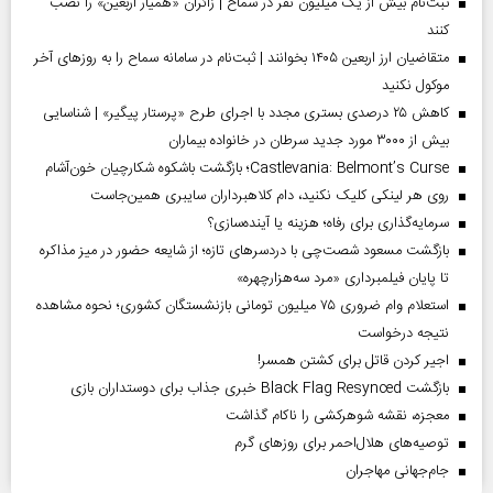
ثبت‌نام بیش از یک میلیون نفر در سماح | زائران «همیار اربعین» را نصب
کنند
متقاضیان ارز اربعین ۱۴۰۵ بخوانند | ثبت‌نام در سامانه سماح را به روز‌های آخر
موکول نکنید
کاهش ۲۵ درصدی بستری مجدد با اجرای طرح «پرستار پیگیر» | شناسایی
بیش از ۳۰۰۰ مورد جدید سرطان در خانواده بیماران
Castlevania: Belmont’s Curse؛ بازگشت باشکوه شکارچیان خون‌آشام
روی هر لینکی کلیک نکنید، دام کلاهبرداران سایبری همین‌جاست
سرمایه‌گذاری برای رفاه؛ هزینه یا آینده‌سازی؟
بازگشت مسعود شصت‌چی با دردسر‌های تازه؛ از شایعه حضور در میز مذاکره
تا پایان فیلمبرداری «مرد سه‌هزارچهره»
استعلام وام ضروری ۷۵ میلیون تومانی بازنشستگان کشوری؛ نحوه مشاهده
نتیجه درخواست
اجیر کردن قاتل برای کشتن همسر!
بازگشت Black Flag Resynced خبری جذاب برای دوستداران بازی
معجزه، نقشه شوهرکشی را ناکام گذاشت
توصیه‌های هلال‌احمر برای روز‌های گرم
جام‌جهانی مهاجران