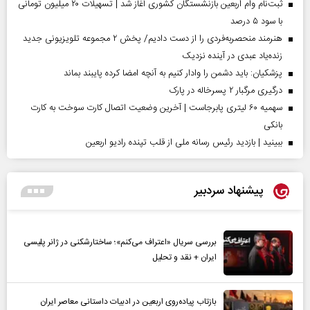
ثبت‌نام وام اربعین بازنشستگان کشوری آغاز شد | تسهیلات ۲۰ میلیون تومانی
با سود ۵ درصد
هنرمند منحصر‌به‌فردی را از دست دادیم/ پخش ۲ مجموعه تلویزیونی جدید
زنده‌یاد عبدی در آینده نزدیک
پزشکیان: باید دشمن را وادار کنیم به آنچه امضا کرده پایبند بماند
درگیری مرگبار ۲ پسرخاله در پارک
سهمیه ۶۰ لیتری پابرجاست | آخرین وضعیت اتصال کارت سوخت به کارت
بانکی
ببینید | بازدید رئیس رسانه ملی از قلب تپنده رادیو اربعین
پیشنهاد سردبیر
بررسی سریال «اعتراف می‌کنم»؛ ساختارشکنی در ژانر پلیسی
ایران + نقد و تحلیل
بازتاب پیاده‌روی اربعین در ادبیات داستانی معاصر ایران