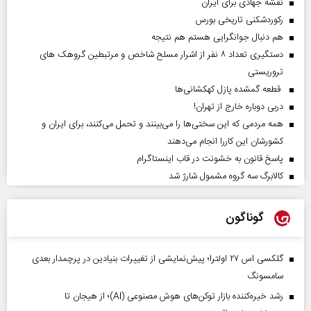
نقشه جهادی برای ایران
رکوردشکنی تاریخی بورس
هم دنبال جوانگرایی هستم هم نتیجه
دستگیری تعداد ۸ نفر از اشرار مسلح شاخص و مرتبطین گروهک های
تروریستی
قطعه گمشده پازل کهکشانی‌ها
دربی دوباره خارج از تهران!
همه مردمی که این سختی‌ها را می‌بینند و تحمل می‌کنند، برای ایران و
کشورشان این کاررا انجام می‌دهند
پاسخ قانون به خشونت در قاب اینستاگرام
کالابرگ سه گروه مشمول شارژ شد
گوناگون
گلکسی اس ۲۷ اولترا؛ پیش‌نمایشی از تغییرات بنیادین در پرچمدار بعدی
سامسونگ
رشد خیره‌کننده بازار توکن‌های هوش مصنوعی (AI)؛ از هیجان تا