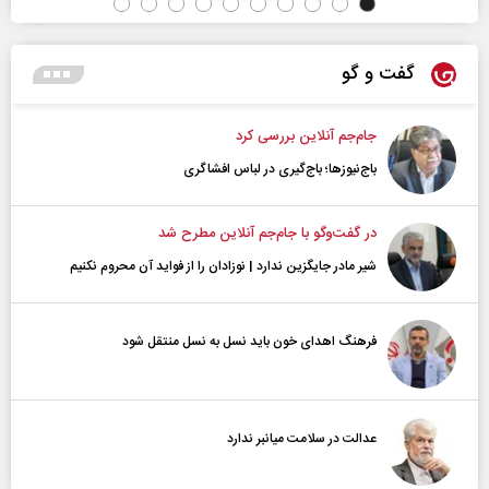
گفت و گو
جام‌جم آنلاین بررسی کرد
باج‌نیوزها؛ باج‌گیری در لباس افشاگری
در گفت‌و‌گو با جام‌جم آنلاین مطرح شد
شیر مادر جایگزین ندارد | نوزادان را از فواید آن محروم نکنیم
فرهنگ اهدای خون باید نسل به نسل منتقل شود
عدالت در سلامت میانبر ندارد