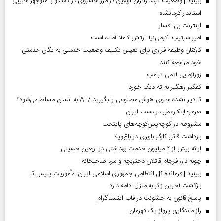
ببینید | وضعیت تردد زائران اربعین در مرز خسروی در گفتگو با منوچهر حبیبی
استاندار کرمانشاه
اینترنت بی افسار
امیر سرتیپ اکرمی‌نیا: ارتش کاملا آماده است
کارکنان وظیفه فراری برای تعیین تکلیف وضعیت خدمتی به یگان خدمتی
خود مراجعه کنند
زورآزمایی اتمی ترامپ
کفگیر رهگیر به ته دیگ خورد
تا دیر نشده جلوی هوش مصنوعی را بگیرید / AI به انسان مسلط می‌شود؟
هرمز؛ ابتکارعمل در دست ایران
مشروطه در کوچه‌پس‌کوچه‌های پایتخت
بازداشت قاتل کارگر باربری در باغ‌ویلا
ارائه بیش از ۲ میلیون خدمت بهداشتی در اربعین حسینی
چوبه دار، فرجام قاتلان دختربچه و مرد صاحبخانه
ببینید | فرمانده کل انتظامی جمهوری اسلامی ایران­: مأموریت پلیس تا
بازگشت آخرین زائر به منزل ادامه دارد
پاسخ قانون به خشونت در قاب اینستاگرام
راز ماندگاری پرواز یک قهرمان