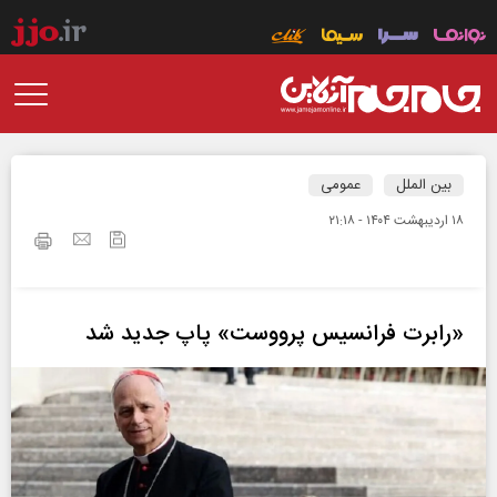
بین الملل
عمومی
۱۸ ارديبهشت ۱۴۰۴ - ۲۱:۱۸
«رابرت فرانسیس پرووست» پاپ جدید شد