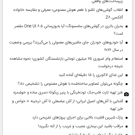
زیرساخت‌های واقعی
انقلاب گوشی‌های تاشو‌ با طعم هوش مصنوعی؛ معرفی و مقایسه خانواده
گلکسی Z۸
بحران باتری در گوشی‌های سامسونگ؛ آیا به‌روزرسانی One UI ۸.۵ مقصر
است؟
آیا خودروهای خودران جای ماشین‌های معمولی را می‌گیرند؟ بررسی وضعیت
در سال ۲۰۲۶
استعلام وام ضروری ۷۵ میلیون تومانی بازنشستگان کشوری؛ نحوه مشاهده
نتیجه درخواست
این غذای لاکچری را ۱۵ دقیقه‌ای آماده کنید
چگونه می‌توان تصاویر ساخته‌شده با هوش مصنوعی را تشخیص داد؟
طرز تهیه تارت فلپ‌جک توت‌فرنگی با پنیر ریکوتا؛ دسری ساده و خوشمزه
آشنایی با آش‌های اصیل ایرانی؛ از آش عباسعلی تا آش ترخینه + خواص و
طرز تهیه
پارک شیرین قابلیت‌ بالایی برای اجرای پروژهای تفریحی دارد
مراقب باشید این بیماری عجیب و غریب را از کنه نگیرید!