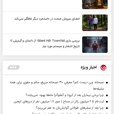
امضای سروش صحت در «استخر» دیگر غافلگیر نمی‌کند
بررسی بازی Silent Hill: Townfall؛ از داستان و گیم‌پلی تا
تاریخ انتشار و سیستم مورد نیاز
اخبار ویژه
صبحانه چی درست کنم؟ معرفی ۳۰ صبحانه سریع، سالم و مقوی برای همه
سلیقه‌ها
چرا برخی بیماران بعد از کرونا و آنفلوآنزا ماه‌ها بهبود نمی‌یابند؟
ثبت‌نام ۲.۵ میلیون زائر در سماح | عبور ۱.۷ میلیون نفر از مرز‌های اربعین
چرا بعد از سفرهای طولانی گوارش‌تان به هم می‌ریزد؟