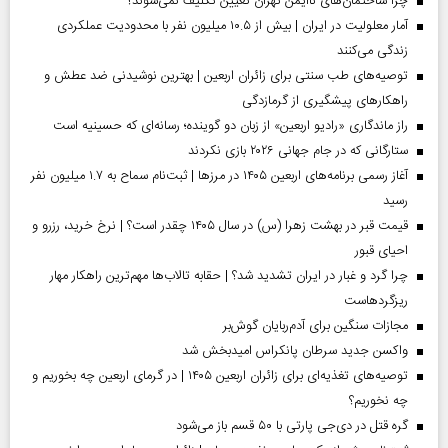
چرا ساختمان‌های ناایمن تهران تعیین تکلیف نمی‌شوند؟
آمار معلولیت در ایران | بیش از ۱۰.۵ میلیون نفر با محدودیت عملکردی
زندگی می‌کنند
توصیه‌های طب سنتی برای زائران اربعین | بهترین نوشیدنی ضد عطش و
راهکارهای پیشگیری از گرمازدگی
راز ماندگاری «رادیو اربعین» از زبان دو گوینده؛ رسانه‌ای که حسینیه است
ستارگانی که در جام جهانی ۲۰۲۶ بازی نکردند
آغاز رسمی برنامه‌های اربعین ۱۴۰۵ در مرز‌ها | ثبت‌نام سماح به ۱.۷ میلیون نفر
رسید
قیمت قبر در بهشت زهرا (س) در سال ۱۴۰۵ چقدر است؟ | نرخ خرید، رزرو و
احیای قبور
چرا گرد و غبار در ایران تشدید شد؟ | حقابه تالاب‌ها مهم‌ترین راهکار مهار
ریزگردهاست
مجازات سنگین برای آدم‌ربایان گوش‌بر
واکسن جدید سرطان پانکراس امیدبخش شد
توصیه‌های تغذیه‌ای برای زائران اربعین ۱۴۰۵ | در گرمای اربعین چه بخوریم و
چه نخوریم؟
گره قتل در دی‌جی پارتی با ۵۰ قسم باز می‌شود