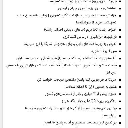
ببینید | «چهل روز » محسن چاووشی منتشر شد
رسانه‌های برون‌مرزی راویان جهانی اربعین
افزایش سقف اعتبار خرید بازنشستگان کشوری | زمان اعلام مبلغ جدید
تسهیلات خرید از فروشگاه‌ها
اطراف رشت کجا بریم (جاهای دیدنی اطراف رشت)
باج‌نیوزها؛ باج‌گیری در لباس افشاگری
تعرض به زیرساخت‌های ایران، بنای هژمونی آمریکا را فرو می‌ریزد
سپر آمریکا نشوید
نظرسنجی شبکه تماشا برای انتخاب سریال‌های شرقی محبوب مخاطبان
قیمت طلا و سکه امروز ۱۱ مرداد ۱۴۰۵ | افت قیمت طلا در بازار تهران با کاهش
نرخ ارز
آمریکا ماجراجویی کند پاسخ مقتضی دریافت خواهد کرد
عشق به حسین (ع) تا لحظه شهادت
خروج بیش از ۳ میلیون زائر از تمام مرز‌های کشور
رهگیری پهپاد MQ9 بر فراز تنگه هرمز
بهترین نذری‌های اربعین | از کم هزینه‌ترین تا راحت‌ترین نذری‌ها
‌زائران سبز
در کمین تروریست‌ها هستیم و آماده پاسخ قاطعیم