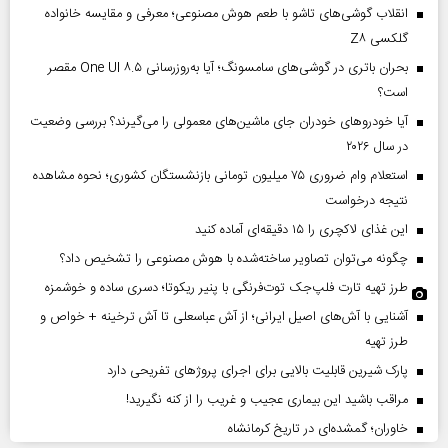
انقلاب گوشی‌های تاشو‌ با طعم هوش مصنوعی؛ معرفی و مقایسه خانواده
گلکسی Z۸
بحران باتری در گوشی‌های سامسونگ؛ آیا به‌روزرسانی One UI ۸.۵ مقصر
است؟
آیا خودروهای خودران جای ماشین‌های معمولی را می‌گیرند؟ بررسی وضعیت
در سال ۲۰۲۶
استعلام وام ضروری ۷۵ میلیون تومانی بازنشستگان کشوری؛ نحوه مشاهده
نتیجه درخواست
این غذای لاکچری را ۱۵ دقیقه‌ای آماده کنید
چگونه می‌توان تصاویر ساخته‌شده با هوش مصنوعی را تشخیص داد؟
طرز تهیه تارت فلپ‌جک توت‌فرنگی با پنیر ریکوتا؛ دسری ساده و خوشمزه
آشنایی با آش‌های اصیل ایرانی؛ از آش عباسعلی تا آش ترخینه + خواص و
طرز تهیه
پارک شیرین قابلیت‌ بالایی برای اجرای پروژهای تفریحی دارد
مراقب باشید این بیماری عجیب و غریب را از کنه نگیرید!
خاوران؛ گمشده‌ای در تاریخ کرمانشاه