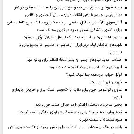
حمله نیروهای مسلح یمن به مواضع نیروهای وابسته به عربستان در تعز
دیدار رئیس‌ جمهور با رهبر انقلاب درباره مسائل اقتصادی و نظامی
آتش‌سوزی کارگاه تولید الکل صنعتی در جاده خاوران؛ حادثه بدون تلفات جانی
وزارت کشور با تشکیل استان جدید در تهران مخالف است
مهدی تاج: بازی‌های فصل جدید لیگ فوتبال با VAR برگزار می‌شود
رکورد‌های ماندگار لیگ برتر ایران؛ از عنایتی و حسینی تا پرسپولیس و
قلعه‌نویی
حملات جدید نیروهای یمنی به بندر المخا؛ انتظار برای بیانیه مهم
آمریکا در جنگ اخیر بدون دستاورد شکست خورد
گوگل جواب می‌دهد؛ چرا کلیک کنیم؟
خرید و فروش روایت!
فناوری کوانتومی چین برای مقابله با خاموشی شبکه برق و افزایش پایداری
انرژی
یحیی سریع: پالایشگاه آرامکو را در جیزان هدف قرار دادیم
کلاهبرداری ۱۰۰ میلیارد ریالی با وعده فروش لوازم خانگی نصف قیمت!
میوه تابستانه با قیمت نوبرانه
رادیو فرهنگ پوست‌اندازی می‌کند؛ جدول پخش جدید از ۲۴ مرداد روی آنتن