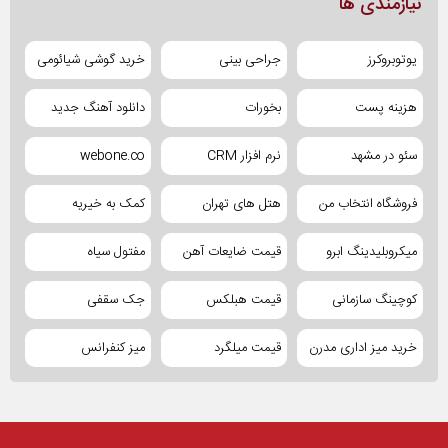
نیازمندی ها
یوتوبروکرز
جراحی بینی
خرید گوشی شیائومی
هزینه پست
بخورات
دانلود آهنگ جدید
سئو در مشهد
نرم افزار CRM
webone.co
فروشگاه انتخاب من
هتل های تهران
کمک به خیریه
میکروبلیدینگ ابرو
قیمت ضایعات آهن
مفتول سیاه
کوچینگ سازمانی
قیمت هبلکس
جک سقفی
خرید میز اداری مدرن
قیمت میلگرد
میز کنفرانس