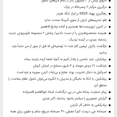
خروج بیش از ۳ میلیون زائر از تمام مرز‌های کشور
درگیری مرگبار ۲ پسرخاله در پارک
رهگیری پهپاد MQ9 بر فراز تنگه هرمز
لغو تحریم‌های ایران از سوی آمریکا صحت ندارد
در کمین تروریست‌ها هستیم و آماده پاسخ قاطعیم
هنرمند منحصر‌به‌فردی را از دست دادیم/ پخش ۲ مجموعه تلویزیونی جدید
زنده‌یاد عبدی در آینده نزدیک
بازگشت زائران اربعین آغاز شد؛ ۱۰ توصیه‌ای که قبل از عبور از مرز حتماً باید
بدانید
پزشکیان: باید دشمن را وادار کنیم به آنچه امضا کرده پایبند بماند
بازداشت ۲۱ مزدور موساد و ۴ شرور مسلح در استان کرمان
اسرائیل به دنبال تخریب روند صلح و بی‌ثبات کردن سوریه و غزه است
پزشکیان: با اتکا به نخبگان و مدیران با انگیزه می‌توان تحول نظام سلامت را
محقق کرد
پیام تسلیت رسانه ملی در پی درگذشت استاد ابوالقاسم قاسم‌زاده
گزارش تصویری | مراسم یادبود زنده‌یاد اکبر عبدی
برادرکشی به خاطر کار نکردن
صبحانه چی درست کنم؟ معرفی ۳۰ صبحانه سریع، سالم و مقوی برای همه