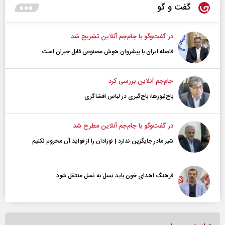
گفت و گو
در گفت‌و‌گو با جام‌جم آنلاین تشریح شد
فاصله ایران با پیشرو‌ان هوش مصنوعی قابل جبران است
جام‌جم آنلاین بررسی کرد
باج‌نیوزها؛ باج‌گیری در لباس افشاگری
در گفت‌و‌گو با جام‌جم آنلاین مطرح شد
شیر مادر جایگزین ندارد | نوزادان را از فواید آن محروم نکنیم
فرهنگ اهدای خون باید نسل به نسل منتقل شود