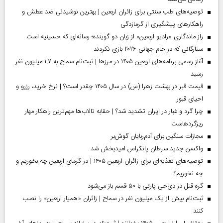
توصیه‌های طب سنتی برای زائران اربعین | بهترین نوشیدنی ضد عطش و
راهکارهای پیشگیری از گرمازدگی
راز ماندگاری «رادیو اربعین» از زبان دو گوینده؛ رسانه‌ای که حسینیه است
ستارگانی که در جام جهانی ۲۰۲۶ بازی نکردند
آغاز رسمی برنامه‌های اربعین ۱۴۰۵ در مرز‌ها | ثبت‌نام سماح به ۱.۷ میلیون نفر
رسید
قیمت قبر در بهشت زهرا (س) در سال ۱۴۰۵ چقدر است؟ | نرخ خرید، رزرو و
احیای قبور
چرا گرد و غبار در ایران تشدید شد؟ | حقابه تالاب‌ها مهم‌ترین راهکار مهار
ریزگردهاست
مجازات سنگین برای آدم‌ربایان گوش‌بر
واکسن جدید سرطان پانکراس امیدبخش شد
توصیه‌های تغذیه‌ای برای زائران اربعین ۱۴۰۵ | در گرمای اربعین چه بخوریم و
چه نخوریم؟
گره قتل در دی‌جی پارتی با ۵۰ قسم باز می‌شود
ثبت‌نام بیش از یک میلیون نفر در سماح | زائران «همیار اربعین» را نصب
کنند