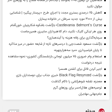
متقاضیان ارز اربعین ۱۴۰۵ بخوانند | ثبت‌نام در سامانه سماح را به روز‌های آخر
موکول نکنید
کاهش ۲۵ درصدی بستری مجدد با اجرای طرح «پرستار پیگیر» | شناسایی
بیش از ۳۰۰۰ مورد جدید سرطان در خانواده بیماران
Castlevania: Belmont’s Curse؛ بازگشت باشکوه شکارچیان خون‌آشام
روی هر لینکی کلیک نکنید، دام کلاهبرداران سایبری همین‌جاست
سرمایه‌گذاری برای رفاه؛ هزینه یا آینده‌سازی؟
بازگشت مسعود شصت‌چی با دردسر‌های تازه؛ از شایعه حضور در میز مذاکره
تا پایان فیلمبرداری «مرد سه‌هزارچهره»
استعلام وام ضروری ۷۵ میلیون تومانی بازنشستگان کشوری؛ نحوه مشاهده
نتیجه درخواست
اجیر کردن قاتل برای کشتن همسر!
بازگشت Black Flag Resynced خبری جذاب برای دوستداران بازی
معجزه، نقشه شوهرکشی را ناکام گذاشت
توصیه‌های هلال‌احمر برای روز‌های گرم
جام‌جهانی مهاجران
ویدئو