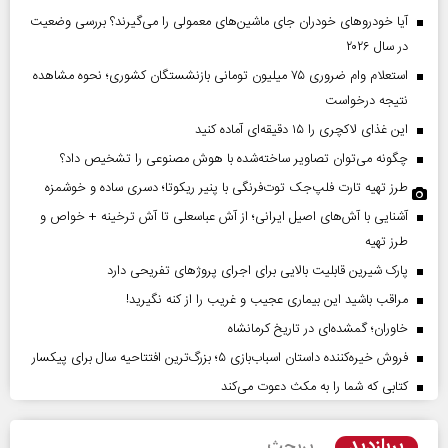
آیا خودروهای خودران جای ماشین‌های معمولی را می‌گیرند؟ بررسی وضعیت
در سال ۲۰۲۶
استعلام وام ضروری ۷۵ میلیون تومانی بازنشستگان کشوری؛ نحوه مشاهده
نتیجه درخواست
این غذای لاکچری را ۱۵ دقیقه‌ای آماده کنید
چگونه می‌توان تصاویر ساخته‌شده با هوش مصنوعی را تشخیص داد؟
طرز تهیه تارت فلپ‌جک توت‌فرنگی با پنیر ریکوتا؛ دسری ساده و خوشمزه
آشنایی با آش‌های اصیل ایرانی؛ از آش عباسعلی تا آش ترخینه + خواص و
طرز تهیه
پارک شیرین قابلیت‌ بالایی برای اجرای پروژهای تفریحی دارد
مراقب باشید این بیماری عجیب و غریب را از کنه نگیرید!
خاوران؛ گمشده‌ای در تاریخ کرمانشاه
فروش خیره‌کننده داستان اسباب‌بازی ۵؛ بزرگ‌ترین افتتاحیه سال برای پیکسار
کتابی که شما را به مکث دعوت می‌کند
پربازدید
پربحث