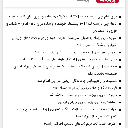
برای شام چی درست کنم؟ | ۲۵ ایده خوشمزه، ساده و فوری برای شام امشب
ناهار چی درست کنم؟ | ۲۰ پیشنهاد خوشمزه و ساده برای ناهار امروز + غذاهای
فوری و اقتصادی
امیرحسین بهداد به عنوان سرپرست هیئت کوهنوردی و صعودهای ورزشی
آذربایجان شرقی منصوب شد
زمان پخش سریال «ماه عسل» با بازی اکبر عبدی اعلام شد
دمای ۵۰ درجه در خوزستان | احتمال بارش‌های سیل‌آسا در ۳ استان
قصه سریال رویای نیمه شب اختلاف شیعه و سنی نیست/ از روند اجرای
فیلمنامه رضایت دارم
مسیر‌های راهپیمایی جاماندگان اربعین در البرز اعلام شد
قیمت سکه و طلا در بازار آزاد در ۱۰ مرداد ۱۴۰۵
ببینید | «چهل روز » محسن چاووشی منتشر شد
رسانه‌های برون‌مرزی راویان جهانی اربعین
افزایش سقف اعتبار خرید بازنشستگان کشوری | زمان اعلام مبلغ جدید
تسهیلات خرید از فروشگاه‌ها
اطراف رشت کجا بریم (جاهای دیدنی اطراف رشت)