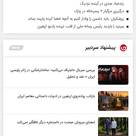
زنده‌یاد عبدی در آینده نزدیک
درگیری مرگبار ۲ پسرخاله در پارک
پزشکیان: باید دشمن را وادار کنیم به آنچه امضا کرده پایبند بماند
ببینید | بازدید رئیس رسانه ملی از قلب تپنده رادیو اربعین
پیشنهاد سردبیر
بررسی سریال «اعتراف می‌کنم»؛ ساختارشکنی در ژانر پلیسی
ایران + نقد و تحلیل
بازتاب پیاده‌روی اربعین در ادبیات داستانی معاصر ایران
امضای سروش صحت در «استخر» دیگر غافلگیر نمی‌کند