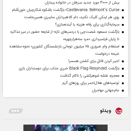
بیش از ۳۰۰۰ مورد جدید سرطان در خانواده بیماران
Castlevania: Belmont’s Curse؛ بازگشت باشکوه شکارچیان خون‌آشام
روی هر لینکی کلیک نکنید، دام کلاهبرداران سایبری همین‌جاست
سرمایه‌گذاری برای رفاه؛ هزینه یا آینده‌سازی؟
بازگشت مسعود شصت‌چی با دردسر‌های تازه؛ از شایعه حضور در میز مذاکره
تا پایان فیلمبرداری «مرد سه‌هزارچهره»
استعلام وام ضروری ۷۵ میلیون تومانی بازنشستگان کشوری؛ نحوه مشاهده
نتیجه درخواست
اجیر کردن قاتل برای کشتن همسر!
بازگشت Black Flag Resynced خبری جذاب برای دوستداران بازی
معجزه، نقشه شوهرکشی را ناکام گذاشت
توصیه‌های هلال‌احمر برای روز‌های گرم
جام‌جهانی مهاجران
ویدئو