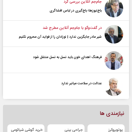
جام‌جم آنلاین بررسی کرد
باج‌نیوزها؛ باج‌گیری در لباس افشاگری
در گفت‌و‌گو با جام‌جم آنلاین مطرح شد
شیر مادر جایگزین ندارد | نوزادان را از فواید آن محروم نکنیم
فرهنگ اهدای خون باید نسل به نسل منتقل شود
عدالت در سلامت میانبر ندارد
نیازمندی ها
یوتوبروکرز
جراحی بینی
خرید گوشی شیائومی