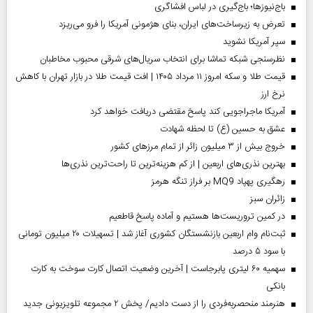
باج‌نیوزها؛ باج‌گیری در لباس افشاگری
تعرض به زیرساخت‌های ایران، بنای هژمونی آمریکا را فرو می‌ریزد
سپر آمریکا نشوید
نظرسنجی شبکه تماشا برای انتخاب سریال‌های شرقی محبوب مخاطبان
قیمت طلا و سکه امروز ۱۱ مرداد ۱۴۰۵ | افت قیمت طلا در بازار تهران با کاهش
نرخ ارز
آمریکا ماجراجویی کند پاسخ مقتضی دریافت خواهد کرد
عشق به حسین (ع) تا لحظه شهادت
خروج بیش از ۳ میلیون زائر از تمام مرز‌های کشور
بهترین نذری‌های اربعین | از کم هزینه‌ترین تا راحت‌ترین نذری‌ها
رهگیری پهپاد MQ9 بر فراز تنگه هرمز
‌زائران سبز
در کمین تروریست‌ها هستیم و آماده پاسخ قاطعیم
ثبت‌نام وام اربعین بازنشستگان کشوری آغاز شد | تسهیلات ۲۰ میلیون تومانی
با سود ۵ درصد
سهمیه ۶۰ لیتری پابرجاست | آخرین وضعیت اتصال کارت سوخت به کارت
بانکی
هنرمند منحصر‌به‌فردی را از دست دادیم/ پخش ۲ مجموعه تلویزیونی جدید