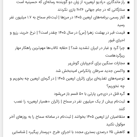
راز ماندگاری «رادیو اربعین» از زبان دو گوینده؛ رسانه‌ای که حسینیه است
ستارگانی که در جام جهانی ۲۰۲۶ بازی نکردند
آغاز رسمی برنامه‌های اربعین ۱۴۰۵ در مرز‌ها | ثبت‌نام سماح به ۱.۷ میلیون نفر
رسید
قیمت قبر در بهشت زهرا (س) در سال ۱۴۰۵ چقدر است؟ | نرخ خرید، رزرو و
احیای قبور
چرا گرد و غبار در ایران تشدید شد؟ | حقابه تالاب‌ها مهم‌ترین راهکار مهار
ریزگردهاست
مجازات سنگین برای آدم‌ربایان گوش‌بر
واکسن جدید سرطان پانکراس امیدبخش شد
توصیه‌های تغذیه‌ای برای زائران اربعین ۱۴۰۵ | در گرمای اربعین چه بخوریم و
چه نخوریم؟
گره قتل در دی‌جی پارتی با ۵۰ قسم باز می‌شود
ثبت‌نام بیش از یک میلیون نفر در سماح | زائران «همیار اربعین» را نصب
کنند
متقاضیان ارز اربعین ۱۴۰۵ بخوانند | ثبت‌نام در سامانه سماح را به روز‌های آخر
موکول نکنید
کاهش ۲۵ درصدی بستری مجدد با اجرای طرح «پرستار پیگیر» | شناسایی