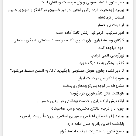
خبر ستون اعتماد عمومی و رکن مرجعیت رسانه‌ای است
ببینید | وضعیت تردد زائران اربعین در مرز خسروی در گفتگو با منوچهر حبیبی
استاندار کرمانشاه
اینترنت بی افسار
امیر سرتیپ اکرمی‌نیا: ارتش کاملا آماده است
کارکنان وظیفه فراری برای تعیین تکلیف وضعیت خدمتی به یگان خدمتی
خود مراجعه کنند
زورآزمایی اتمی ترامپ
کفگیر رهگیر به ته دیگ خورد
تا دیر نشده جلوی هوش مصنوعی را بگیرید / AI به انسان مسلط می‌شود؟
هرمز؛ ابتکارعمل در دست ایران
مشروطه در کوچه‌پس‌کوچه‌های پایتخت
بازداشت قاتل کارگر باربری در باغ‌ویلا
ارائه بیش از ۲ میلیون خدمت بهداشتی در اربعین حسینی
چوبه دار، فرجام قاتلان دختربچه و مرد صاحبخانه
ببینید | فرمانده کل انتظامی جمهوری اسلامی ایران­: مأموریت پلیس تا
بازگشت آخرین زائر به منزل ادامه دارد
پاسخ قانون به خشونت در قاب اینستاگرام