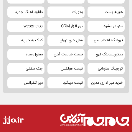
هزینه پست
بخورات
دانلود آهنگ جدید
سئو در مشهد
نرم افزار CRM
webone.co
فروشگاه انتخاب من
هتل های تهران
کمک به خیریه
میکروبلیدینگ ابرو
قیمت ضایعات آهن
مفتول سیاه
کوچینگ سازمانی
قیمت هبلکس
جک سقفی
خرید میز اداری مدرن
قیمت میلگرد
میز کنفرانس