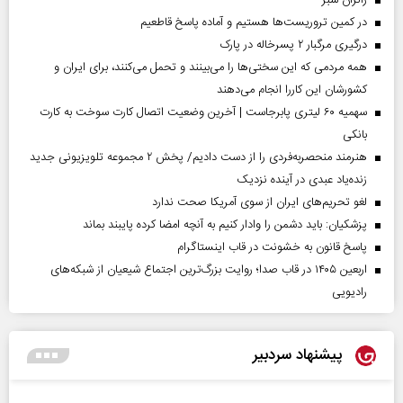
‌زائران سبز
در کمین تروریست‌ها هستیم و آماده پاسخ قاطعیم
درگیری مرگبار ۲ پسرخاله در پارک
همه مردمی که این سختی‌ها را می‌بینند و تحمل می‌کنند، برای ایران و
کشورشان این کاررا انجام می‌دهند
سهمیه ۶۰ لیتری پابرجاست | آخرین وضعیت اتصال کارت سوخت به کارت
بانکی
هنرمند منحصر‌به‌فردی را از دست دادیم/ پخش ۲ مجموعه تلویزیونی جدید
زنده‌یاد عبدی در آینده نزدیک
لغو تحریم‌های ایران از سوی آمریکا صحت ندارد
پزشکیان: باید دشمن را وادار کنیم به آنچه امضا کرده پایبند بماند
پاسخ قانون به خشونت در قاب اینستاگرام
اربعین ۱۴۰۵ در قاب صدا؛ روایت بزرگ‌ترین اجتماع شیعیان از شبکه‌های
رادیویی
پیشنهاد سردبیر