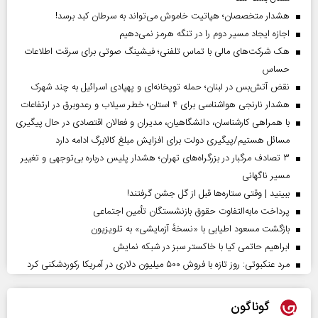
هشدار متخصصان؛ هپاتیت خاموش می‌تواند به سرطان کبد برسد!
اجازه ایجاد مسیر دوم را در تنگه هرمز نمی‌دهیم
هک شرکت‌های مالی با تماس تلفنی؛ فیشینگ صوتی برای سرقت اطلاعات
حساس
نقض آتش‌بس در لبنان؛ حمله توپخانه‌ای و پهپادی اسرائیل به چند شهرک
هشدار نارنجی هواشناسی برای ۴ استان؛ خطر سیلاب و رعدوبرق در ارتفاعات
با همراهی کارشناسان، دانشگاهیان، مدیران و فعالان اقتصادی در حال پیگیری
مسائل هستیم/پیگیری دولت برای افزایش مبلغ کالابرگ ادامه دارد
۳ تصادف مرگبار در بزرگراه‌های تهران؛ هشدار پلیس درباره بی‌توجهی و تغییر
مسیر ناگهانی
ببینید | وقتی ستاره‌ها قبل از گل جشن گرفتند!
پرداخت مابه‌التفاوت حقوق بازنشستگان تأمین اجتماعی
بازگشت مسعود اطیابی با «نسخهٔ آزمایشی» به تلویزیون
ابراهیم حاتمی کیا با خاکستر سبز در شبکه نمایش
مرد عنکبوتی: روز تازه با فروش ۵۰۰ میلیون دلاری در آمریکا رکوردشکنی کرد
گوناگون