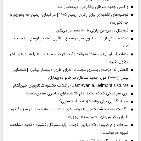
واکسن جدید سرطان پانکراس امیدبخش شد
توصیه‌های تغذیه‌ای برای زائران اربعین ۱۴۰۵ | در گرمای اربعین چه بخوریم و
چه نخوریم؟
گره قتل در دی‌جی پارتی با ۵۰ قسم باز می‌شود
ثبت‌نام بیش از یک میلیون نفر در سماح | زائران «همیار اربعین» را نصب
کنند
متقاضیان ارز اربعین ۱۴۰۵ بخوانند | ثبت‌نام در سامانه سماح را به روز‌های آخر
موکول نکنید
کاهش ۲۵ درصدی بستری مجدد با اجرای طرح «پرستار پیگیر» | شناسایی
بیش از ۳۰۰۰ مورد جدید سرطان در خانواده بیماران
Castlevania: Belmont’s Curse؛ بازگشت باشکوه شکارچیان خون‌آشام
روی هر لینکی کلیک نکنید، دام کلاهبرداران سایبری همین‌جاست
سرمایه‌گذاری برای رفاه؛ هزینه یا آینده‌سازی؟
بازگشت مسعود شصت‌چی با دردسر‌های تازه؛ از شایعه حضور در میز مذاکره
تا پایان فیلمبرداری «مرد سه‌هزارچهره»
استعلام وام ضروری ۷۵ میلیون تومانی بازنشستگان کشوری؛ نحوه مشاهده
نتیجه درخواست
اجیر کردن قاتل برای کشتن همسر!