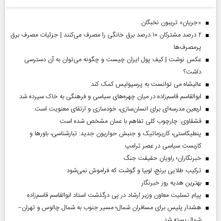
«جریان» تریبون نخبگان
۲ درصد مشترکان ۱۰ درصد برق خانگی را مصرف می‌کنند | جزئیات مصرف برق
پرمصرف‌ها
عکس نوشت | کیف پول ایران چیست و چگونه می‌توان به آن دسترسی
داشت؟
عالیشاه می توانست به پرسپولیس کمک کند
ابوالقاسم قاسم‌زاده در میان چهره‌های سیاسی و فرهنگی به خاک سپرده شد
اربعین مدرسه‌ای برای انسان‌سازی، خودسازی و ارتقای معنویت است
قشقاوی: چارچوب کلی تفاهم با عمان مشخص شده است
پنطیکاستی، کاریزماتیک و جنبش حواریون جدید: تبارشناسی، باور‌ها و
کاربست سیاسی در عصر ترامپ
خبرنگاران؛ راویان حقیقت جنگ
ترکیب طلایی برنج، لوبیا و گوشت که فراموش نمی‌شود
بهترین هدیه روز خبرنگار
پیام تسلیت معاون وزیر ارشاد در پی درگذشت استاد ابوالقاسم قاسم‌زاده
هشدار پلیس برای مسافران شمال؛ مسیر جنوب به شمال چالوس و تهران–
شمال بسته شد