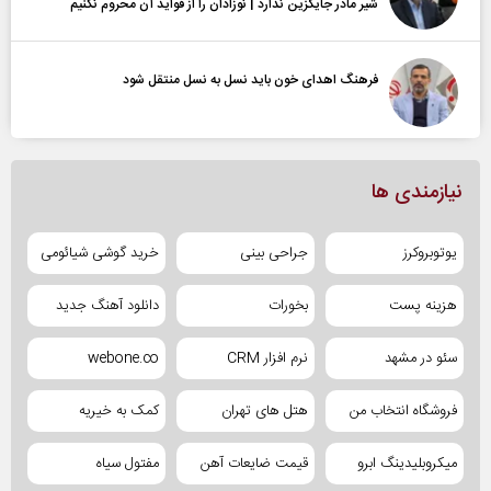
شیر مادر جایگزین ندارد | نوزادان را از فواید آن محروم نکنیم
فرهنگ اهدای خون باید نسل به نسل منتقل شود
نیازمندی ها
یوتوبروکرز
جراحی بینی
خرید گوشی شیائومی
هزینه پست
بخورات
دانلود آهنگ جدید
سئو در مشهد
نرم افزار CRM
webone.co
فروشگاه انتخاب من
هتل های تهران
کمک به خیریه
میکروبلیدینگ ابرو
قیمت ضایعات آهن
مفتول سیاه