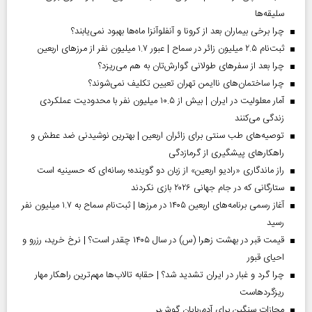
سلیقه‌ها
چرا برخی بیماران بعد از کرونا و آنفلوآنزا ماه‌ها بهبود نمی‌یابند؟
ثبت‌نام ۲.۵ میلیون زائر در سماح | عبور ۱.۷ میلیون نفر از مرز‌های اربعین
چرا بعد از سفرهای طولانی گوارش‌تان به هم می‌ریزد؟
چرا ساختمان‌های ناایمن تهران تعیین تکلیف نمی‌شوند؟
آمار معلولیت در ایران | بیش از ۱۰.۵ میلیون نفر با محدودیت عملکردی
زندگی می‌کنند
توصیه‌های طب سنتی برای زائران اربعین | بهترین نوشیدنی ضد عطش و
راهکارهای پیشگیری از گرمازدگی
راز ماندگاری «رادیو اربعین» از زبان دو گوینده؛ رسانه‌ای که حسینیه است
ستارگانی که در جام جهانی ۲۰۲۶ بازی نکردند
آغاز رسمی برنامه‌های اربعین ۱۴۰۵ در مرز‌ها | ثبت‌نام سماح به ۱.۷ میلیون نفر
رسید
قیمت قبر در بهشت زهرا (س) در سال ۱۴۰۵ چقدر است؟ | نرخ خرید، رزرو و
احیای قبور
چرا گرد و غبار در ایران تشدید شد؟ | حقابه تالاب‌ها مهم‌ترین راهکار مهار
ریزگردهاست
مجازات سنگین برای آدم‌ربایان گوش‌بر