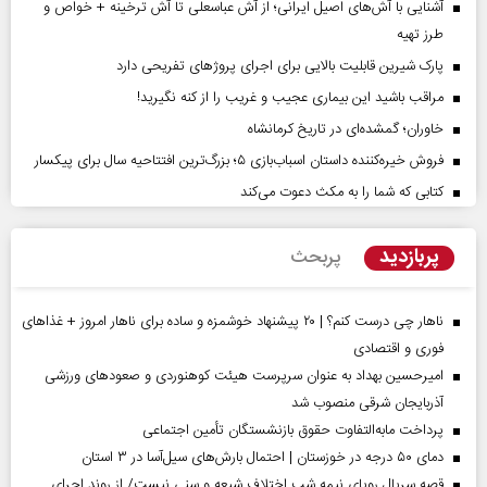
آشنایی با آش‌های اصیل ایرانی؛ از آش عباسعلی تا آش ترخینه + خواص و
طرز تهیه
پارک شیرین قابلیت‌ بالایی برای اجرای پروژهای تفریحی دارد
مراقب باشید این بیماری عجیب و غریب را از کنه نگیرید!
خاوران؛ گمشده‌ای در تاریخ کرمانشاه
فروش خیره‌کننده داستان اسباب‌بازی ۵؛ بزرگ‌ترین افتتاحیه سال برای پیکسار
کتابی که شما را به مکث دعوت می‌کند
پربازدید
پربحث
ناهار چی درست کنم؟ | ۲۰ پیشنهاد خوشمزه و ساده برای ناهار امروز + غذاهای
فوری و اقتصادی
امیرحسین بهداد به عنوان سرپرست هیئت کوهنوردی و صعودهای ورزشی
آذربایجان شرقی منصوب شد
پرداخت مابه‌التفاوت حقوق بازنشستگان تأمین اجتماعی
دمای ۵۰ درجه در خوزستان | احتمال بارش‌های سیل‌آسا در ۳ استان
قصه سریال رویای نیمه شب اختلاف شیعه و سنی نیست/ از روند اجرای