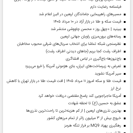
فیلمنامه رضایت دارم
مسیر‌های راهپیمایی جاماندگان اربعین در البرز اعلام شد
قیمت سکه و طلا در بازار آزاد در ۱۰ مرداد ۱۴۰۵
ببینید | «چهل روز » محسن چاووشی منتشر شد
رسانه‌های برون‌مرزی راویان جهانی اربعین
نظرسنجی شبکه تماشا برای انتخاب سریال‌های شرقی محبوب مخاطبان
اطراف رشت کجا بریم (جاهای دیدنی اطراف رشت)
باج‌نیوزها؛ باج‌گیری در لباس افشاگری
تعرض به زیرساخت‌های ایران، بنای هژمونی آمریکا را فرو می‌ریزد
سپر آمریکا نشوید
قیمت طلا و سکه امروز ۱۱ مرداد ۱۴۰۵ | افت قیمت طلا در بازار تهران با کاهش
نرخ ارز
آمریکا ماجراجویی کند پاسخ مقتضی دریافت خواهد کرد
عشق به حسین (ع) تا لحظه شهادت
بهترین نذری‌های اربعین | از کم هزینه‌ترین تا راحت‌ترین نذری‌ها
خروج بیش از ۳ میلیون زائر از تمام مرز‌های کشور
رهگیری پهپاد MQ9 بر فراز تنگه هرمز