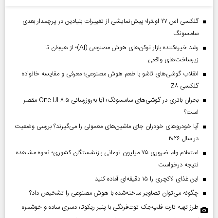
گلکسی اس ۲۷ اولترا؛ پیش‌نمایشی از تغییرات بنیادین در پرچمدار بعدی
سامسونگ
رشد خیره‌کننده بازار توکن‌های هوش مصنوعی (AI)؛ از هیجان تا
زیرساخت‌های واقعی
انقلاب گوشی‌های تاشو‌ با طعم هوش مصنوعی؛ معرفی و مقایسه خانواده
گلکسی Z۸
بحران باتری در گوشی‌های سامسونگ؛ آیا به‌روزرسانی One UI ۸.۵ مقصر
است؟
آیا خودروهای خودران جای ماشین‌های معمولی را می‌گیرند؟ بررسی وضعیت
در سال ۲۰۲۶
استعلام وام ضروری ۷۵ میلیون تومانی بازنشستگان کشوری؛ نحوه مشاهده
نتیجه درخواست
این غذای لاکچری را ۱۵ دقیقه‌ای آماده کنید
چگونه می‌توان تصاویر ساخته‌شده با هوش مصنوعی را تشخیص داد؟
طرز تهیه تارت فلپ‌جک توت‌فرنگی با پنیر ریکوتا؛ دسری ساده و خوشمزه