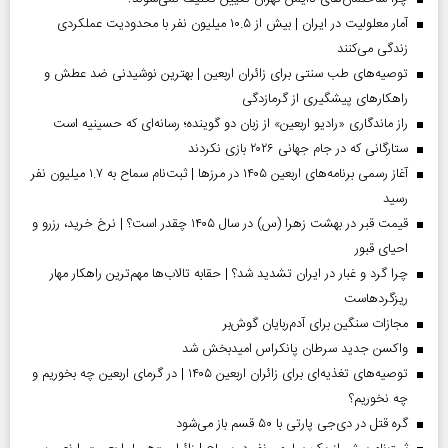
آمار معلولیت در ایران | بیش از ۱۰.۵ میلیون نفر با محدودیت عملکردی
زندگی می‌کنند
توصیه‌های طب سنتی برای زائران اربعین | بهترین نوشیدنی ضد عطش و
راهکارهای پیشگیری از گرمازدگی
راز ماندگاری «رادیو اربعین» از زبان دو گوینده؛ رسانه‌ای که حسینیه است
ستارگانی که در جام جهانی ۲۰۲۶ بازی نکردند
آغاز رسمی برنامه‌های اربعین ۱۴۰۵ در مرز‌ها | ثبت‌نام سماح به ۱.۷ میلیون نفر
رسید
قیمت قبر در بهشت زهرا (س) در سال ۱۴۰۵ چقدر است؟ | نرخ خرید، رزرو و
احیای قبور
چرا گرد و غبار در ایران تشدید شد؟ | حقابه تالاب‌ها مهم‌ترین راهکار مهار
ریزگردهاست
مجازات سنگین برای آدم‌ربایان گوش‌بر
واکسن جدید سرطان پانکراس امیدبخش شد
توصیه‌های تغذیه‌ای برای زائران اربعین ۱۴۰۵ | در گرمای اربعین چه بخوریم و
چه نخوریم؟
گره قتل در دی‌جی پارتی با ۵۰ قسم باز می‌شود