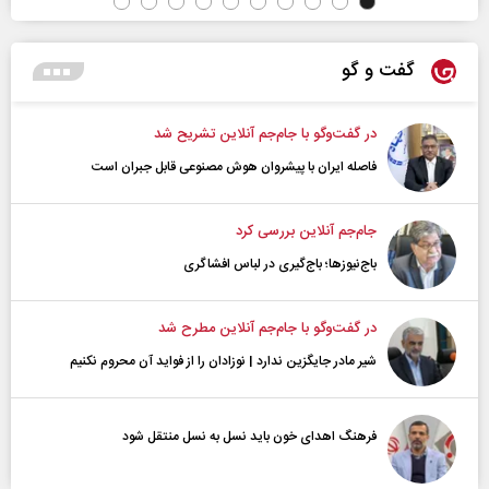
گفت و گو
در گفت‌و‌گو با جام‌جم آنلاین تشریح شد
فاصله ایران با پیشرو‌ان هوش مصنوعی قابل جبران است
جام‌جم آنلاین بررسی کرد
باج‌نیوزها؛ باج‌گیری در لباس افشاگری
در گفت‌و‌گو با جام‌جم آنلاین مطرح شد
شیر مادر جایگزین ندارد | نوزادان را از فواید آن محروم نکنیم
فرهنگ اهدای خون باید نسل به نسل منتقل شود