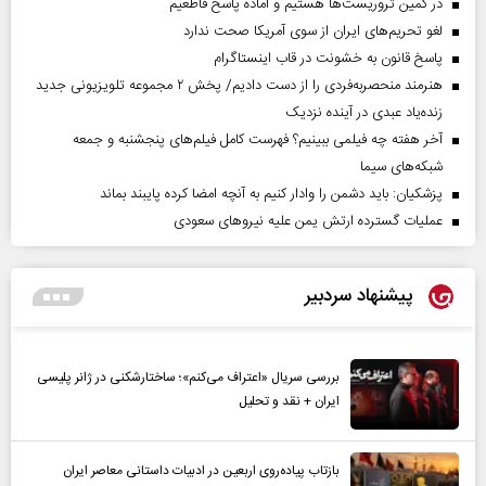
در کمین تروریست‌ها هستیم و آماده پاسخ قاطعیم
لغو تحریم‌های ایران از سوی آمریکا صحت ندارد
پاسخ قانون به خشونت در قاب اینستاگرام
هنرمند منحصر‌به‌فردی را از دست دادیم/ پخش ۲ مجموعه تلویزیونی جدید
زنده‌یاد عبدی در آینده نزدیک
آخر هفته چه فیلمی ببینیم؟ فهرست کامل فیلم‌های پنجشنبه و جمعه
شبکه‌های سیما
پزشکیان: باید دشمن را وادار کنیم به آنچه امضا کرده پایبند بماند
عملیات گسترده ارتش یمن علیه نیروهای سعودی
پیشنهاد سردبیر
بررسی سریال «اعتراف می‌کنم»؛ ساختارشکنی در ژانر پلیسی
ایران + نقد و تحلیل
بازتاب پیاده‌روی اربعین در ادبیات داستانی معاصر ایران