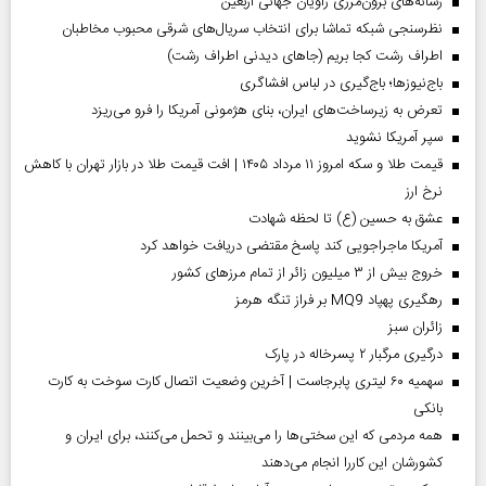
رسانه‌های برون‌مرزی راویان جهانی اربعین
نظرسنجی شبکه تماشا برای انتخاب سریال‌های شرقی محبوب مخاطبان
اطراف رشت کجا بریم (جاهای دیدنی اطراف رشت)
باج‌نیوزها؛ باج‌گیری در لباس افشاگری
تعرض به زیرساخت‌های ایران، بنای هژمونی آمریکا را فرو می‌ریزد
سپر آمریکا نشوید
قیمت طلا و سکه امروز ۱۱ مرداد ۱۴۰۵ | افت قیمت طلا در بازار تهران با کاهش
نرخ ارز
عشق به حسین (ع) تا لحظه شهادت
آمریکا ماجراجویی کند پاسخ مقتضی دریافت خواهد کرد
خروج بیش از ۳ میلیون زائر از تمام مرز‌های کشور
رهگیری پهپاد MQ9 بر فراز تنگه هرمز
‌زائران سبز
درگیری مرگبار ۲ پسرخاله در پارک
سهمیه ۶۰ لیتری پابرجاست | آخرین وضعیت اتصال کارت سوخت به کارت
بانکی
همه مردمی که این سختی‌ها را می‌بینند و تحمل می‌کنند، برای ایران و
کشورشان این کاررا انجام می‌دهند