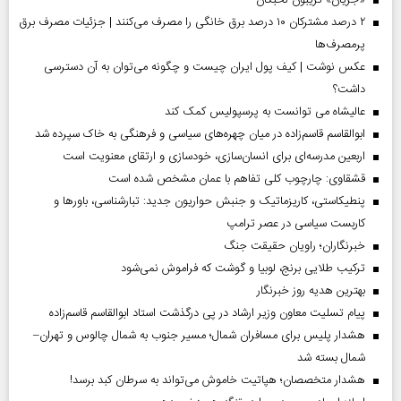
۲ درصد مشترکان ۱۰ درصد برق خانگی را مصرف می‌کنند | جزئیات مصرف برق
پرمصرف‌ها
عکس نوشت | کیف پول ایران چیست و چگونه می‌توان به آن دسترسی
داشت؟
عالیشاه می توانست به پرسپولیس کمک کند
ابوالقاسم قاسم‌زاده در میان چهره‌های سیاسی و فرهنگی به خاک سپرده شد
اربعین مدرسه‌ای برای انسان‌سازی، خودسازی و ارتقای معنویت است
قشقاوی: چارچوب کلی تفاهم با عمان مشخص شده است
پنطیکاستی، کاریزماتیک و جنبش حواریون جدید: تبارشناسی، باور‌ها و
کاربست سیاسی در عصر ترامپ
خبرنگاران؛ راویان حقیقت جنگ
ترکیب طلایی برنج، لوبیا و گوشت که فراموش نمی‌شود
بهترین هدیه روز خبرنگار
پیام تسلیت معاون وزیر ارشاد در پی درگذشت استاد ابوالقاسم قاسم‌زاده
هشدار پلیس برای مسافران شمال؛ مسیر جنوب به شمال چالوس و تهران–
شمال بسته شد
هشدار متخصصان؛ هپاتیت خاموش می‌تواند به سرطان کبد برسد!