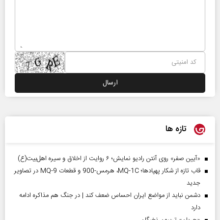
تازه ها
«آیین صفر» روی آنتن رادیو نمایش؛ ۶ روایت از اخلاق و سیره اهل‌بیت(ع)
قاب تازه از شکار پهپادها؛ MQ-1C، هرمس-900 و قطعات MQ-9 در تصاویر
جدید
دشمن نباید از مواضع ایران احساس ضعف کند | در جنگ هم مذاکره ادامه
دارد
«جریان» تریبون نخبگان