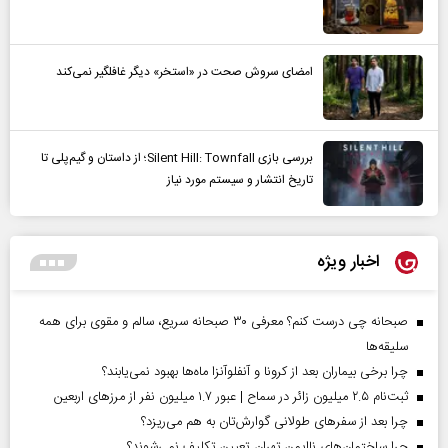
امضای سروش صحت در «استخر» دیگر غافلگیر نمی‌کند
بررسی بازی Silent Hill: Townfall؛ از داستان و گیم‌پلی تا
تاریخ انتشار و سیستم مورد نیاز
اخبار ویژه
صبحانه چی درست کنم؟ معرفی ۳۰ صبحانه سریع، سالم و مقوی برای همه
سلیقه‌ها
چرا برخی بیماران بعد از کرونا و آنفلوآنزا ماه‌ها بهبود نمی‌یابند؟
ثبت‌نام ۲.۵ میلیون زائر در سماح | عبور ۱.۷ میلیون نفر از مرز‌های اربعین
چرا بعد از سفرهای طولانی گوارش‌تان به هم می‌ریزد؟
چرا ساختمان‌های ناایمن تهران تعیین تکلیف نمی‌شوند؟