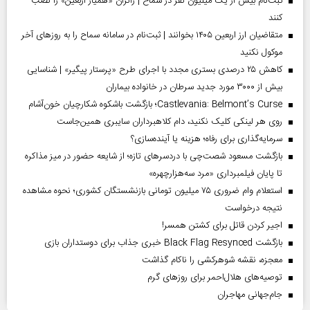
ثبت‌نام بیش از یک میلیون نفر در سماح | زائران «همیار اربعین» را نصب
کنند
متقاضیان ارز اربعین ۱۴۰۵ بخوانند | ثبت‌نام در سامانه سماح را به روز‌های آخر
موکول نکنید
کاهش ۲۵ درصدی بستری مجدد با اجرای طرح «پرستار پیگیر» | شناسایی
بیش از ۳۰۰۰ مورد جدید سرطان در خانواده بیماران
Castlevania: Belmont’s Curse؛ بازگشت باشکوه شکارچیان خون‌آشام
روی هر لینکی کلیک نکنید، دام کلاهبرداران سایبری همین‌جاست
سرمایه‌گذاری برای رفاه؛ هزینه یا آینده‌سازی؟
بازگشت مسعود شصت‌چی با دردسر‌های تازه؛ از شایعه حضور در میز مذاکره
تا پایان فیلمبرداری «مرد سه‌هزارچهره»
استعلام وام ضروری ۷۵ میلیون تومانی بازنشستگان کشوری؛ نحوه مشاهده
نتیجه درخواست
اجیر کردن قاتل برای کشتن همسر!
بازگشت Black Flag Resynced خبری جذاب برای دوستداران بازی
معجزه، نقشه شوهرکشی را ناکام گذاشت
توصیه‌های هلال‌احمر برای روز‌های گرم
جام‌جهانی مهاجران