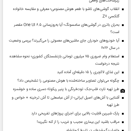
زیرساخت‌های واقعی
انقلاب گوشی‌های تاشو‌ با طعم هوش مصنوعی؛ معرفی و مقایسه خانواده
گلکسی Z۸
بحران باتری در گوشی‌های سامسونگ؛ آیا به‌روزرسانی One UI ۸.۵ مقصر
است؟
آیا خودروهای خودران جای ماشین‌های معمولی را می‌گیرند؟ بررسی وضعیت
در سال ۲۰۲۶
استعلام وام ضروری ۷۵ میلیون تومانی بازنشستگان کشوری؛ نحوه مشاهده
نتیجه درخواست
این غذای لاکچری را ۱۵ دقیقه‌ای آماده کنید
چگونه می‌توان تصاویر ساخته‌شده با هوش مصنوعی را تشخیص داد؟
طرز تهیه تارت فلپ‌جک توت‌فرنگی با پنیر ریکوتا؛ دسری ساده و خوشمزه
آشنایی با آش‌های اصیل ایرانی؛ از آش عباسعلی تا آش ترخینه + خواص و
طرز تهیه
پارک شیرین قابلیت‌ بالایی برای اجرای پروژهای تفریحی دارد
مراقب باشید این بیماری عجیب و غریب را از کنه نگیرید!
خاوران؛ گمشده‌ای در تاریخ کرمانشاه