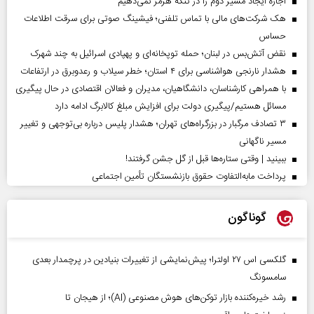
اجازه ایجاد مسیر دوم را در تنگه هرمز نمی‌دهیم
هک شرکت‌های مالی با تماس تلفنی؛ فیشینگ صوتی برای سرقت اطلاعات
حساس
نقض آتش‌بس در لبنان؛ حمله توپخانه‌ای و پهپادی اسرائیل به چند شهرک
هشدار نارنجی هواشناسی برای ۴ استان؛ خطر سیلاب و رعدوبرق در ارتفاعات
با همراهی کارشناسان، دانشگاهیان، مدیران و فعالان اقتصادی در حال پیگیری
مسائل هستیم/پیگیری دولت برای افزایش مبلغ کالابرگ ادامه دارد
۳ تصادف مرگبار در بزرگراه‌های تهران؛ هشدار پلیس درباره بی‌توجهی و تغییر
مسیر ناگهانی
ببینید | وقتی ستاره‌ها قبل از گل جشن گرفتند!
پرداخت مابه‌التفاوت حقوق بازنشستگان تأمین اجتماعی
گوناگون
گلکسی اس ۲۷ اولترا؛ پیش‌نمایشی از تغییرات بنیادین در پرچمدار بعدی
سامسونگ
رشد خیره‌کننده بازار توکن‌های هوش مصنوعی (AI)؛ از هیجان تا