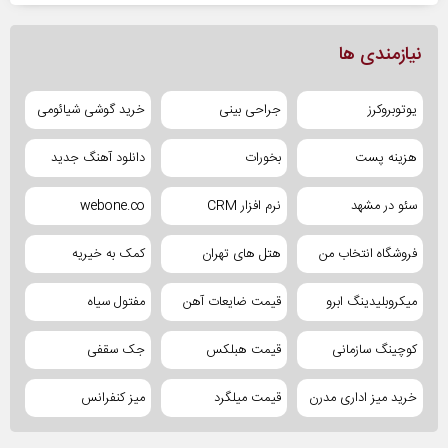
نیازمندی ها
یوتوبروکرز
جراحی بینی
خرید گوشی شیائومی
هزینه پست
بخورات
دانلود آهنگ جدید
سئو در مشهد
نرم افزار CRM
webone.co
فروشگاه انتخاب من
هتل های تهران
کمک به خیریه
میکروبلیدینگ ابرو
قیمت ضایعات آهن
مفتول سیاه
کوچینگ سازمانی
قیمت هبلکس
جک سقفی
خرید میز اداری مدرن
قیمت میلگرد
میز کنفرانس