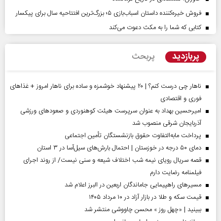
فروش خیره‌کننده داستان اسباب‌بازی ۵؛ بزرگ‌ترین افتتاحیه سال برای پیکسار
کتابی که شما را به مکث دعوت می‌کند
پربازدید
پربحث
ناهار چی درست کنم؟ | ۲۰ پیشنهاد خوشمزه و ساده برای ناهار امروز + غذاهای
فوری و اقتصادی
امیرحسین بهداد به عنوان سرپرست هیئت کوهنوردی و صعودهای ورزشی
آذربایجان شرقی منصوب شد
پرداخت مابه‌التفاوت حقوق بازنشستگان تأمین اجتماعی
دمای ۵۰ درجه در خوزستان | احتمال بارش‌های سیل‌آسا در ۳ استان
قصه سریال رویای نیمه شب اختلاف شیعه و سنی نیست/ از روند اجرای
فیلمنامه رضایت دارم
مسیر‌های راهپیمایی جاماندگان اربعین در البرز اعلام شد
قیمت سکه و طلا در بازار آزاد در ۱۰ مرداد ۱۴۰۵
ببینید | «چهل روز » محسن چاووشی منتشر شد