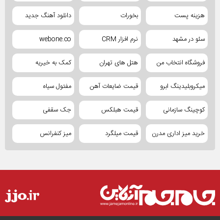
هزینه پست
بخورات
دانلود آهنگ جدید
سئو در مشهد
نرم افزار CRM
webone.co
فروشگاه انتخاب من
هتل های تهران
کمک به خیریه
میکروبلیدینگ ابرو
قیمت ضایعات آهن
مفتول سیاه
کوچینگ سازمانی
قیمت هبلکس
جک سقفی
خرید میز اداری مدرن
قیمت میلگرد
میز کنفرانس