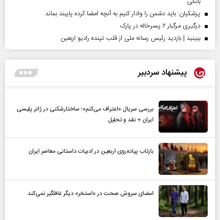
بانکی
پزشکیان: باید دشمن را وادار کنیم به آنچه امضا کرده پایبند بماند
درگیری مرگبار ۲ پسرخاله در پارک
ببینید | بازدید رئیس رسانه ملی از قلب تپنده رادیو اربعین
پیشنهاد سردبیر
بررسی سریال «اعتراف می‌کنم»؛ ساختارشکنی در ژانر پلیسی
ایران + نقد و تحلیل
بازتاب پیاده‌روی اربعین در ادبیات داستانی معاصر ایران
امضای سروش صحت در «استخر» دیگر غافلگیر نمی‌کند