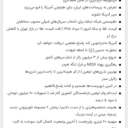
باج‌نیوزها؛ باج‌گیری در لباس افشاگری
تعرض به زیرساخت‌های ایران، بنای هژمونی آمریکا را فرو می‌ریزد
سپر آمریکا نشوید
نظرسنجی شبکه تماشا برای انتخاب سریال‌های شرقی محبوب مخاطبان
قیمت طلا و سکه امروز ۱۱ مرداد ۱۴۰۵ | افت قیمت طلا در بازار تهران با کاهش
نرخ ارز
آمریکا ماجراجویی کند پاسخ مقتضی دریافت خواهد کرد
عشق به حسین (ع) تا لحظه شهادت
خروج بیش از ۳ میلیون زائر از تمام مرز‌های کشور
رهگیری پهپاد MQ9 بر فراز تنگه هرمز
بهترین نذری‌های اربعین | از کم هزینه‌ترین تا راحت‌ترین نذری‌ها
‌زائران سبز
در کمین تروریست‌ها هستیم و آماده پاسخ قاطعیم
ثبت‌نام وام اربعین بازنشستگان کشوری آغاز شد | تسهیلات ۲۰ میلیون تومانی
با سود ۵ درصد
هنرمند منحصر‌به‌فردی را از دست دادیم/ پخش ۲ مجموعه تلویزیونی جدید
زنده‌یاد عبدی در آینده نزدیک
سهمیه ۶۰ لیتری پابرجاست | آخرین وضعیت اتصال کارت سوخت به کارت