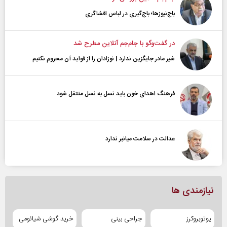
باج‌نیوزها؛ باج‌گیری در لباس افشاگری
در گفت‌و‌گو با جام‌جم آنلاین مطرح شد
شیر مادر جایگزین ندارد | نوزادان را از فواید آن محروم نکنیم
فرهنگ اهدای خون باید نسل به نسل منتقل شود
عدالت در سلامت میانبر ندارد
نیازمندی ها
یوتوبروکرز
جراحی بینی
خرید گوشی شیائومی