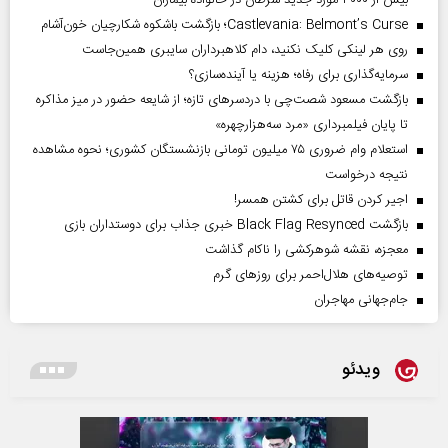
بیش از ۳۰۰۰ مورد جدید سرطان در خانواده بیماران
Castlevania: Belmont’s Curse؛ بازگشت باشکوه شکارچیان خون‌آشام
روی هر لینکی کلیک نکنید، دام کلاهبرداران سایبری همین‌جاست
سرمایه‌گذاری برای رفاه؛ هزینه یا آینده‌سازی؟
بازگشت مسعود شصت‌چی با دردسر‌های تازه؛ از شایعه حضور در میز مذاکره
تا پایان فیلمبرداری «مرد سه‌هزارچهره»
استعلام وام ضروری ۷۵ میلیون تومانی بازنشستگان کشوری؛ نحوه مشاهده
نتیجه درخواست
اجیر کردن قاتل برای کشتن همسر!
بازگشت Black Flag Resynced خبری جذاب برای دوستداران بازی
معجزه، نقشه شوهرکشی را ناکام گذاشت
توصیه‌های هلال‌احمر برای روز‌های گرم
جام‌جهانی مهاجران
ویدئو