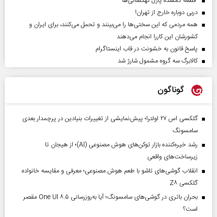
قطعه گمشده پازل کهکشانی‌ها
دربی دوباره خارج از تهران!
همه مردمی که این سختی‌ها را می‌بینند و تحمل می‌کنند، برای ایران و
کشورشان این کاررا انجام می‌دهند
پاسخ قانون به خشونت در قاب اینستاگرام
کالابرگ سه گروه مشمول شارژ شد
گوناگون
گلکسی اس ۲۷ اولترا؛ پیش‌نمایشی از تغییرات بنیادین در پرچمدار بعدی
سامسونگ
رشد خیره‌کننده بازار توکن‌های هوش مصنوعی (AI)؛ از هیجان تا
زیرساخت‌های واقعی
انقلاب گوشی‌های تاشو‌ با طعم هوش مصنوعی؛ معرفی و مقایسه خانواده
گلکسی Z۸
بحران باتری در گوشی‌های سامسونگ؛ آیا به‌روزرسانی One UI ۸.۵ مقصر
است؟