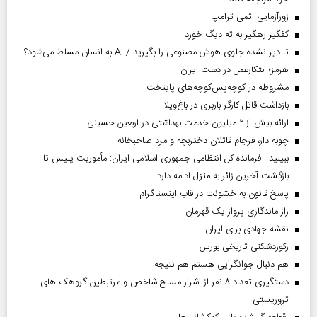
زورآزمایی اتمی ترامپ
کفگیر رهگیر به ته دیگ خورد
تا دیر نشده جلوی هوش مصنوعی را بگیرید / AI به انسان مسلط می‌شود؟
هرمز؛ ابتکارعمل در دست ایران
مشروطه در کوچه‌پس‌کوچه‌های پایتخت
بازداشت قاتل کارگر باربری در باغ‌ویلا
ارائه بیش از ۲ میلیون خدمت بهداشتی در اربعین حسینی
چوبه دار، فرجام قاتلان دختربچه و مرد صاحبخانه
ببینید | فرمانده کل انتظامی جمهوری اسلامی ایران­: مأموریت پلیس تا
بازگشت آخرین زائر به منزل ادامه دارد
پاسخ قانون به خشونت در قاب اینستاگرام
راز ماندگاری پرواز یک قهرمان
نقشه جهادی برای ایران
رکوردشکنی تاریخی بورس
هم دنبال جوانگرایی هستم هم نتیجه
دستگیری تعداد ۸ نفر از اشرار مسلح شاخص و مرتبطین گروهک های
تروریستی