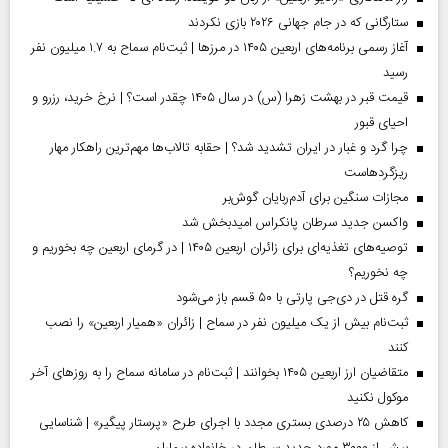
ستارگانی که در جام جهانی ۲۰۲۶ بازی نکردند
آغاز رسمی برنامه‌های اربعین ۱۴۰۵ در مرز‌ها | ثبت‌نام سماح به ۱.۷ میلیون نفر
رسید
قیمت قبر در بهشت زهرا (س) در سال ۱۴۰۵ چقدر است؟ | نرخ خرید، رزرو و
احیای قبور
چرا گرد و غبار در ایران تشدید شد؟ | حقابه تالاب‌ها مهم‌ترین راهکار مهار
ریزگردهاست
مجازات سنگین برای آدم‌ربایان گوش‌بر
واکسن جدید سرطان پانکراس امیدبخش شد
توصیه‌های تغذیه‌ای برای زائران اربعین ۱۴۰۵ | در گرمای اربعین چه بخوریم و
چه نخوریم؟
گره قتل در دی‌جی پارتی با ۵۰ قسم باز می‌شود
ثبت‌نام بیش از یک میلیون نفر در سماح | زائران «همیار اربعین» را نصب
کنند
متقاضیان ارز اربعین ۱۴۰۵ بخوانند | ثبت‌نام در سامانه سماح را به روز‌های آخر
موکول نکنید
کاهش ۲۵ درصدی بستری مجدد با اجرای طرح «پرستار پیگیر» | شناسایی