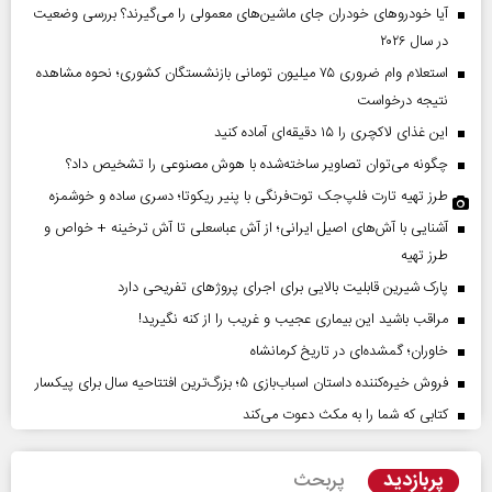
آیا خودروهای خودران جای ماشین‌های معمولی را می‌گیرند؟ بررسی وضعیت
در سال ۲۰۲۶
استعلام وام ضروری ۷۵ میلیون تومانی بازنشستگان کشوری؛ نحوه مشاهده
نتیجه درخواست
این غذای لاکچری را ۱۵ دقیقه‌ای آماده کنید
چگونه می‌توان تصاویر ساخته‌شده با هوش مصنوعی را تشخیص داد؟
طرز تهیه تارت فلپ‌جک توت‌فرنگی با پنیر ریکوتا؛ دسری ساده و خوشمزه
آشنایی با آش‌های اصیل ایرانی؛ از آش عباسعلی تا آش ترخینه + خواص و
طرز تهیه
پارک شیرین قابلیت‌ بالایی برای اجرای پروژهای تفریحی دارد
مراقب باشید این بیماری عجیب و غریب را از کنه نگیرید!
خاوران؛ گمشده‌ای در تاریخ کرمانشاه
فروش خیره‌کننده داستان اسباب‌بازی ۵؛ بزرگ‌ترین افتتاحیه سال برای پیکسار
کتابی که شما را به مکث دعوت می‌کند
پربازدید
پربحث