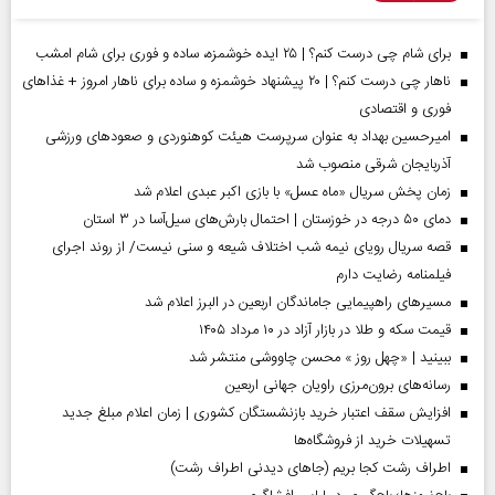
برای شام چی درست کنم؟ | ۲۵ ایده خوشمزه، ساده و فوری برای شام امشب
ناهار چی درست کنم؟ | ۲۰ پیشنهاد خوشمزه و ساده برای ناهار امروز + غذاهای
فوری و اقتصادی
امیرحسین بهداد به عنوان سرپرست هیئت کوهنوردی و صعودهای ورزشی
آذربایجان شرقی منصوب شد
زمان پخش سریال «ماه عسل» با بازی اکبر عبدی اعلام شد
دمای ۵۰ درجه در خوزستان | احتمال بارش‌های سیل‌آسا در ۳ استان
قصه سریال رویای نیمه شب اختلاف شیعه و سنی نیست/ از روند اجرای
فیلمنامه رضایت دارم
مسیر‌های راهپیمایی جاماندگان اربعین در البرز اعلام شد
قیمت سکه و طلا در بازار آزاد در ۱۰ مرداد ۱۴۰۵
ببینید | «چهل روز » محسن چاووشی منتشر شد
رسانه‌های برون‌مرزی راویان جهانی اربعین
افزایش سقف اعتبار خرید بازنشستگان کشوری | زمان اعلام مبلغ جدید
تسهیلات خرید از فروشگاه‌ها
اطراف رشت کجا بریم (جاهای دیدنی اطراف رشت)