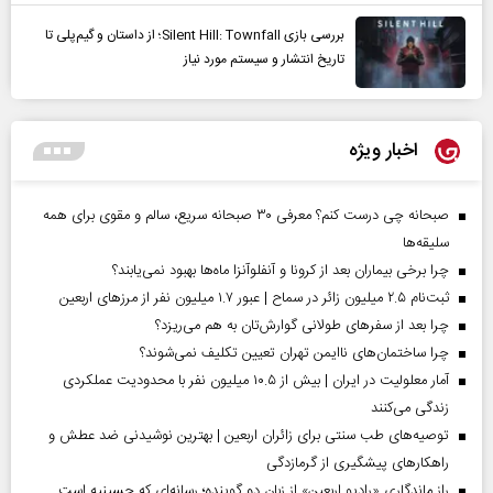
بررسی بازی Silent Hill: Townfall؛ از داستان و گیم‌پلی تا
تاریخ انتشار و سیستم مورد نیاز
اخبار ویژه
صبحانه چی درست کنم؟ معرفی ۳۰ صبحانه سریع، سالم و مقوی برای همه
سلیقه‌ها
چرا برخی بیماران بعد از کرونا و آنفلوآنزا ماه‌ها بهبود نمی‌یابند؟
ثبت‌نام ۲.۵ میلیون زائر در سماح | عبور ۱.۷ میلیون نفر از مرز‌های اربعین
چرا بعد از سفرهای طولانی گوارش‌تان به هم می‌ریزد؟
چرا ساختمان‌های ناایمن تهران تعیین تکلیف نمی‌شوند؟
آمار معلولیت در ایران | بیش از ۱۰.۵ میلیون نفر با محدودیت عملکردی
زندگی می‌کنند
توصیه‌های طب سنتی برای زائران اربعین | بهترین نوشیدنی ضد عطش و
راهکارهای پیشگیری از گرمازدگی
راز ماندگاری «رادیو اربعین» از زبان دو گوینده؛ رسانه‌ای که حسینیه است