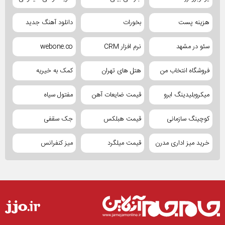
هزینه پست
بخورات
دانلود آهنگ جدید
سئو در مشهد
نرم افزار CRM
webone.co
فروشگاه انتخاب من
هتل های تهران
کمک به خیریه
میکروبلیدینگ ابرو
قیمت ضایعات آهن
مفتول سیاه
کوچینگ سازمانی
قیمت هبلکس
جک سقفی
خرید میز اداری مدرن
قیمت میلگرد
میز کنفرانس