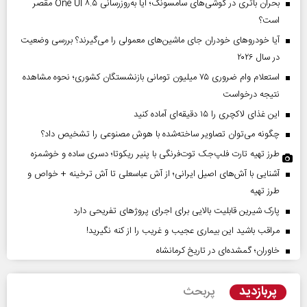
بحران باتری در گوشی‌های سامسونگ؛ آیا به‌روزرسانی One UI ۸.۵ مقصر
است؟
آیا خودروهای خودران جای ماشین‌های معمولی را می‌گیرند؟ بررسی وضعیت
در سال ۲۰۲۶
استعلام وام ضروری ۷۵ میلیون تومانی بازنشستگان کشوری؛ نحوه مشاهده
نتیجه درخواست
این غذای لاکچری را ۱۵ دقیقه‌ای آماده کنید
چگونه می‌توان تصاویر ساخته‌شده با هوش مصنوعی را تشخیص داد؟
طرز تهیه تارت فلپ‌جک توت‌فرنگی با پنیر ریکوتا؛ دسری ساده و خوشمزه
آشنایی با آش‌های اصیل ایرانی؛ از آش عباسعلی تا آش ترخینه + خواص و
طرز تهیه
پارک شیرین قابلیت‌ بالایی برای اجرای پروژهای تفریحی دارد
مراقب باشید این بیماری عجیب و غریب را از کنه نگیرید!
خاوران؛ گمشده‌ای در تاریخ کرمانشاه
پربازدید
پربحث