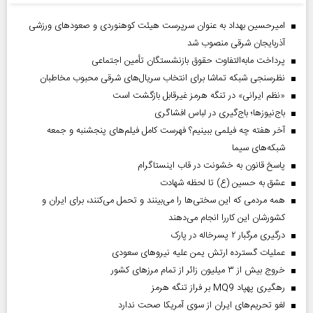
امیرحسین بهداد به عنوان سرپرست هیئت کوهنوردی و صعودهای ورزشی
آذربایجان شرقی منصوب شد
پرداخت مابه‌التفاوت حقوق بازنشستگان تأمین اجتماعی
نظرسنجی شبکه تماشا برای انتخاب سریال‌های شرقی محبوب مخاطبان
«نظم ایرانی» در تنگه هرمز غیرقابل بازگشت است
باج‌نیوزها؛ باج‌گیری در لباس افشاگری
آخر هفته چه فیلمی ببینیم؟ فهرست کامل فیلم‌های پنجشنبه و جمعه
شبکه‌های سیما
پاسخ قانون به خشونت در قاب اینستاگرام
عشق به حسین (ع) تا لحظه شهادت
همه مردمی که این سختی‌ها را می‌بینند و تحمل می‌کنند، برای ایران و
کشورشان این کاررا انجام می‌دهند
درگیری مرگبار ۲ پسرخاله در پارک
عملیات گسترده ارتش یمن علیه نیروهای سعودی
خروج بیش از ۳ میلیون زائر از تمام مرز‌های کشور
رهگیری پهپاد MQ9 بر فراز تنگه هرمز
لغو تحریم‌های ایران از سوی آمریکا صحت ندارد