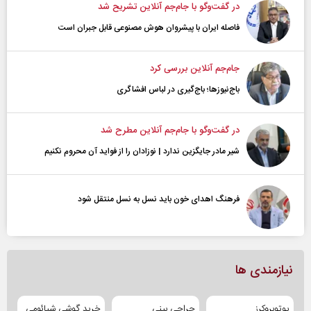
در گفت‌و‌گو با جام‌جم آنلاین تشریح شد
فاصله ایران با پیشرو‌ان هوش مصنوعی قابل جبران است
جام‌جم آنلاین بررسی کرد
باج‌نیوزها؛ باج‌گیری در لباس افشاگری
در گفت‌و‌گو با جام‌جم آنلاین مطرح شد
شیر مادر جایگزین ندارد | نوزادان را از فواید آن محروم نکنیم
فرهنگ اهدای خون باید نسل به نسل منتقل شود
نیازمندی ها
یوتوبروکرز
جراحی بینی
خرید گوشی شیائومی