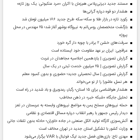
مستند جدید دیزنی‌پلاس هم‌زمان با اکران «مرد عنکبوتی: یک روز تازه»
هشدار دو قوه درباره گرانی‌ها
رکورد تازه در بازار طلا و سکه؛ سکه طرح جدید ۱۸۶ میلیون تومان شد
بازگشت متخصصان روس‌اتم به نیروگاه بوشهر آغاز شد؛ ۲۵ مهندس در محل
پروژه
سرقت‌های خشن ۲ برادر با چوبه دار گره خورد
عراقچی: ایران بر عهد مقاومت خود ایستاده است
گزارش تصویری | یازدهمین اجلاسیه مجاهدان در غربت
گزارش تصویری | ۲۵ میلیون خدمت ثبتی در یک سال
گزارش تصویری | سال تحصیلی جدید؛ حضوری و بدون کمبود معلم
هر نسل، عاشورا را از نو می‌خواند
هشدار هواشناسی برای ۱۵ استان؛ رگبار، رعدوبرق و باد شدید در راه است
تحلیل جایگاه «شبکه خبر» در ذهن مخاطب
حمله نیروهای مسلح یمن به مواضع نیروهای وابسته به عربستان در تعز
دیدار رئیس‌ جمهور با رهبر انقلاب درباره مسائل اقتصادی و نظامی
آتش‌سوزی کارگاه تولید الکل صنعتی در جاده خاوران؛ حادثه بدون تلفات جانی
وزارت کشور با تشکیل استان جدید در تهران مخالف است
مهدی تاج: بازی‌های فصل جدید لیگ فوتبال با VAR برگزار می‌شود