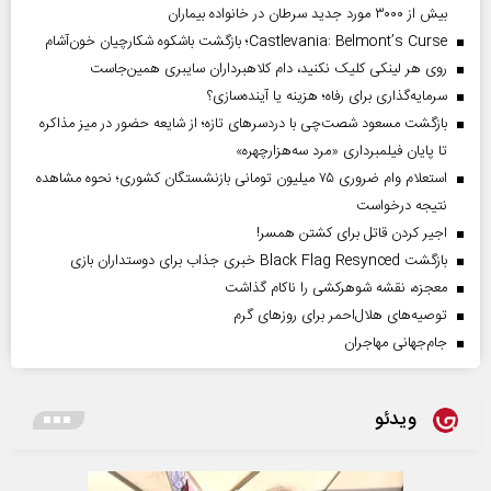
بیش از ۳۰۰۰ مورد جدید سرطان در خانواده بیماران
Castlevania: Belmont’s Curse؛ بازگشت باشکوه شکارچیان خون‌آشام
روی هر لینکی کلیک نکنید، دام کلاهبرداران سایبری همین‌جاست
سرمایه‌گذاری برای رفاه؛ هزینه یا آینده‌سازی؟
بازگشت مسعود شصت‌چی با دردسر‌های تازه؛ از شایعه حضور در میز مذاکره
تا پایان فیلمبرداری «مرد سه‌هزارچهره»
استعلام وام ضروری ۷۵ میلیون تومانی بازنشستگان کشوری؛ نحوه مشاهده
نتیجه درخواست
اجیر کردن قاتل برای کشتن همسر!
بازگشت Black Flag Resynced خبری جذاب برای دوستداران بازی
معجزه، نقشه شوهرکشی را ناکام گذاشت
توصیه‌های هلال‌احمر برای روز‌های گرم
جام‌جهانی مهاجران
ویدئو