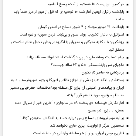
در کمین تروریست‌ها هستیم و آماده پاسخ قاطعیم
بازگشت زائران اربعین آغاز شد؛ ۱۰ توصیه‌ای که قبل از عبور از مرز حتماً باید
بدانید
بازداشت ۲۱ مزدور موساد و ۴ شرور مسلح در استان کرمان
اسرائیل به دنبال تخریب روند صلح و بی‌ثبات کردن سوریه و غزه است
پزشکیان: با اتکا به نخبگان و مدیران با انگیزه می‌توان تحول نظام سلامت را
محقق کرد
پیام تسلیت رسانه ملی در پی درگذشت استاد ابوالقاسم قاسم‌زاده
ماجرای سن بازنشستگی ۵۵ و ۶۲ ساله چیست؟
برادرکشی به خاطر کار نکردن
بسته‌شدن تنگه هرمز ناشی از تجاوز نظامی آمریکا و رژیم صهیونیستی علیه
ایران و پیامد‌های امنیتی آن برای کل منطقه بود/مختصات جغرافیایی مسیر
مد نظر طرفین، مورد تفاهم قرار گرفته
آغاز نگارش فیلمنامه «پایتخت ۸» در سالجاری/ آخرین خبر از سریال «ماه
عسل» با بازی اکبر عبدی
بیانیه مهم نیروهای مسلح یمن درباره حمله به نفتکش سعودی "وفاء"
فلسطین هرگز از اولویت ایران خارج نخواهد شد
فناوری بومی ایران، برتر از هر سامانه وارداتی در منطقه است