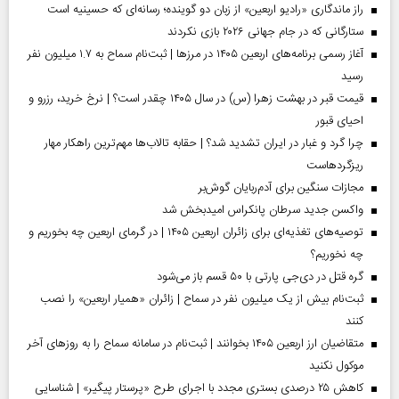
راز ماندگاری «رادیو اربعین» از زبان دو گوینده؛ رسانه‌ای که حسینیه است
ستارگانی که در جام جهانی ۲۰۲۶ بازی نکردند
آغاز رسمی برنامه‌های اربعین ۱۴۰۵ در مرز‌ها | ثبت‌نام سماح به ۱.۷ میلیون نفر
رسید
قیمت قبر در بهشت زهرا (س) در سال ۱۴۰۵ چقدر است؟ | نرخ خرید، رزرو و
احیای قبور
چرا گرد و غبار در ایران تشدید شد؟ | حقابه تالاب‌ها مهم‌ترین راهکار مهار
ریزگردهاست
مجازات سنگین برای آدم‌ربایان گوش‌بر
واکسن جدید سرطان پانکراس امیدبخش شد
توصیه‌های تغذیه‌ای برای زائران اربعین ۱۴۰۵ | در گرمای اربعین چه بخوریم و
چه نخوریم؟
گره قتل در دی‌جی پارتی با ۵۰ قسم باز می‌شود
ثبت‌نام بیش از یک میلیون نفر در سماح | زائران «همیار اربعین» را نصب
کنند
متقاضیان ارز اربعین ۱۴۰۵ بخوانند | ثبت‌نام در سامانه سماح را به روز‌های آخر
موکول نکنید
کاهش ۲۵ درصدی بستری مجدد با اجرای طرح «پرستار پیگیر» | شناسایی