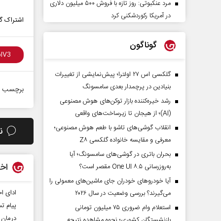
مرد عنکبوتی: روز تازه با فروش ۵۰۰ میلیون دلاری
در آمریکا رکوردشکنی کرد
اشتراک گذ
گوناگون
گلکسی اس ۲۷ اولترا؛ پیش‌نمایشی از تغییرات
بنیادین در پرچمدار بعدی سامسونگ
برچسب ه
رشد خیره‌کننده بازار توکن‌های هوش مصنوعی
(AI)؛ از هیجان تا زیرساخت‌های واقعی
انقلاب گوشی‌های تاشو‌ با طعم هوش مصنوعی؛
ن
معرفی و مقایسه خانواده گلکسی Z۸
بحران باتری در گوشی‌های سامسونگ؛ آیا
اخب
به‌روزرسانی One UI ۸.۵ مقصر است؟
آیا خودروهای خودران جای ماشین‌های معمولی را
ادای ا
می‌گیرند؟ بررسی وضعیت در سال ۲۰۲۶
پیام ت
استعلام وام ضروری ۷۵ میلیون تومانی
درمان 
بازنشستگان کشوری؛ نحوه مشاهده نتیجه