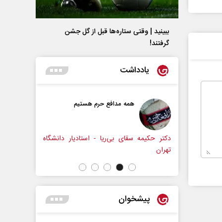
ببینید | وقتی ستاره‌ها قبل از گل جشن
گرفتند!
یادداشت
فع حرم هستیم
حکایت یک تاریخ و دو زندگی
نرگس خانعلی‌زاده - روزنامه‌نگار
ریا - استادیار دانشگاه
پیشخوان