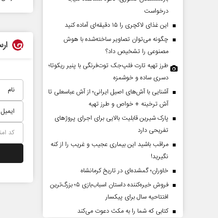
درخواست
این غذای لاکچری را ۱۵ دقیقه‌ای آماده کنید
چگونه می‌توان تصاویر ساخته‌شده با هوش
ارس
مصنوعی را تشخیص داد؟
طرز تهیه تارت فلپ‌جک توت‌فرنگی با پنیر ریکوتا؛
دسری ساده و خوشمزه
آشنایی با آش‌های اصیل ایرانی؛ از آش عباسعلی تا
ایی عقب‌نشینی ترامپ؟
پشت‌پرده تهدیدات کوتاه‏‌مدت
آش ترخینه + خواص و طرز تهیه
ادعا‌های خلاف واقع آمریکا
پارک شیرین قابلیت‌ بالایی برای اجرای پروژهای
تفریحی دارد
نی - تحلیلگر مسائل سیاسی
عباس سلیمی‌نمین - تحلیلگر مسائل سیاسی
مراقب باشید این بیماری عجیب و غریب را از کنه
نگیرید!
خاوران؛ گمشده‌ای در تاریخ کرمانشاه
فروش خیره‌کننده داستان اسباب‌بازی ۵؛ بزرگ‌ترین
افتتاحیه سال برای پیکسار
کتابی که شما را به مکث دعوت می‌کند