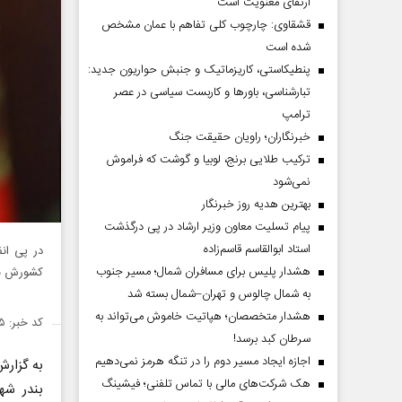
ارتقای معنویت است
قشقاوی: چارچوب کلی تفاهم با عمان مشخص
شده است
پنطیکاستی، کاریزماتیک و جنبش حواریون جدید:
تبارشناسی، باور‌ها و کاربست سیاسی در عصر
ترامپ
خبرنگاران؛ راویان حقیقت جنگ
ترکیب طلایی برنج، لوبیا و گوشت که فراموش
نمی‌شود
بهترین هدیه روز خبرنگار
پیام تسلیت معاون وزیر ارشاد در پی درگذشت
استاد ابوالقاسم قاسم‌زاده
در پی انف
هشدار پلیس برای مسافران شمال؛ مسیر جنوب
کشورش برا
به شمال چالوس و تهران–شمال بسته شد
هشدار متخصصان؛ هپاتیت خاموش می‌تواند به
کد خبر: ۱۵۰۱۰۸۵
سرطان کبد برسد!
اجازه ایجاد مسیر دوم را در تنگه هرمز نمی‌دهیم
به گزار
هک شرکت‌های مالی با تماس تلفنی؛ فیشینگ
بندر شه