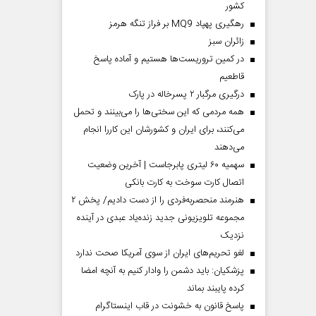
کشور
رهگیری پهپاد MQ9 بر فراز تنگه هرمز
‌زائران سبز
در کمین تروریست‌ها هستیم و آماده پاسخ
قاطعیم
درگیری مرگبار ۲ پسرخاله در پارک
همه مردمی که این سختی‌ها را می‌بینند و تحمل
می‌کنند، برای ایران و کشورشان این کاررا انجام
می‌دهند
سهمیه ۶۰ لیتری پابرجاست | آخرین وضعیت
اتصال کارت سوخت به کارت بانکی
هنرمند منحصر‌به‌فردی را از دست دادیم/ پخش ۲
مجموعه تلویزیونی جدید زنده‌یاد عبدی در آینده
نزدیک
لغو تحریم‌های ایران از سوی آمریکا صحت ندارد
پزشکیان: باید دشمن را وادار کنیم به آنچه امضا
کرده پایبند بماند
پاسخ قانون به خشونت در قاب اینستاگرام