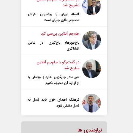
تشریح شد
فاصله ایران با پیشرو‌ان هوش
مصنوعی قابل جبران است
جام‌جم آنلاین بررسی کرد
باج‌نیوزها؛ باج‌گیری در لباس
افشاگری
در گفت‌و‌گو با جام‌جم آنلاین
مطرح شد
شیر مادر جایگزین ندارد | نوزادان را
از فواید آن محروم نکنیم
فرهنگ اهدای خون باید نسل به
نسل منتقل شود
نیازمندی ها