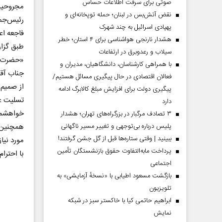
صوتی برای سرقت اطلاعات حساس
مجروحیت ت
نقض آتش‌بس در لبنان؛ حمله توپخانه‌ای و
رئیس‌جمه
پهپادی اسرائیل به چند شهرک
فاجعه اع
هشدار نارنجی هواشناسی برای ۴ استان؛ خطر
طبق گزار
سیلاب و رعدوبرق در ارتفاعات
«حضرت آی
با همراهی کارشناسان، دانشگاهیان، مدیران و
جناب آق
فعالان اقتصادی در حال پیگیری مسائل هستیم/
از صمیم 
پیگیری دولت برای افزایش مبلغ کالابرگ ادامه
تسلیت ع
دارد
خواهشمن
۳ تصادف مرگبار در بزرگراه‌های تهران؛ هشدار
پلیس درباره بی‌توجهی و تغییر مسیر ناگهانی
همچنین 
ببینید | وقتی ستاره‌ها قبل از گل جشن گرفتند!
مورد نیا
پرداخت مابه‌التفاوت حقوق بازنشستگان تأمین
با احترام
اجتماعی
بازگشت مسعود اطیابی با «نسخهٔ آزمایشی» به
تلویزیون
ابراهیم حاتمی کیا با خاکستر سبز در شبکه
نمایش