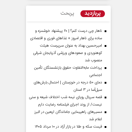
پربازدید
پربحث
ناهار چی درست کنم؟ | ۲۰ پیشنهاد خوشمزه و
ساده برای ناهار امروز + غذاهای فوری و اقتصادی
امیرحسین بهداد به عنوان سرپرست هیئت
کوهنوردی و صعودهای ورزشی آذربایجان شرقی
منصوب شد
پرداخت مابه‌التفاوت حقوق بازنشستگان تأمین
اجتماعی
مردادماه
صفحات نخست روزنامه ها‌ی‌سه‌شنبه ۶ مردادماه
صفحات
دمای ۵۰ درجه در خوزستان | احتمال بارش‌های
سیل‌آسا در ۳ استان
قصه سریال رویای نیمه شب اختلاف شیعه و سنی
نیست/ از روند اجرای فیلمنامه رضایت دارم
مسیر‌های راهپیمایی جاماندگان اربعین در البرز
اعلام شد
قیمت سکه و طلا در بازار آزاد در ۱۰ مرداد ۱۴۰۵