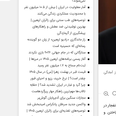
نمی‌شوند؟
آمار معلولیت در ایران | بیش از ۱۰.۵ میلیون نفر
با محدودیت عملکردی زندگی می‌کنند
توصیه‌های طب سنتی برای زائران اربعین |
بهترین نوشیدنی ضد عطش و راهکارهای
پیشگیری از گرمازدگی
راز ماندگاری «رادیو اربعین» از زبان دو گوینده؛
رسانه‌ای که حسینیه است
ستارگانی که در جام جهانی ۲۰۲۶ بازی نکردند
آغاز رسمی برنامه‌های اربعین ۱۴۰۵ در مرز‌ها |
ثبت‌نام سماح به ۱.۷ میلیون نفر رسید
قیمت قبر در بهشت زهرا (س) در سال ۱۴۰۵
ز آمادگی
چقدر است؟ | نرخ خرید، رزرو و احیای قبور
چرا گرد و غبار در ایران تشدید شد؟ | حقابه
تالاب‌ها مهم‌ترین راهکار مهار ریزگردهاست
مجازات سنگین برای آدم‌ربایان گوش‌بر
واکسن جدید سرطان پانکراس امیدبخش شد
فجار در
توصیه‌های تغذیه‌ای برای زائران اربعین ۱۴۰۵ |
اختن و