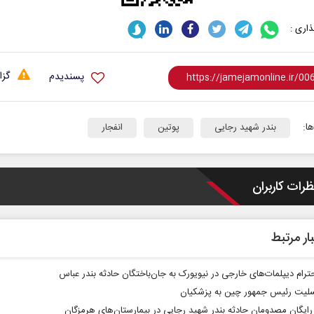
اری :
گزا
پسندیدم
ا:
بندر شهید رجایی
پوتین
انفجار
ظرات کاربران
ار مرتبط
حترام دیپلمات‌های خارجی در نیویورک به جان‌باختگان حادثه بندر عباس
سلیت رئیس‌ جمهور چین به پزشکیان
رایگان مصدومان حادثه بندر شهید رجایی در بیمارستان‌های هرمزگان