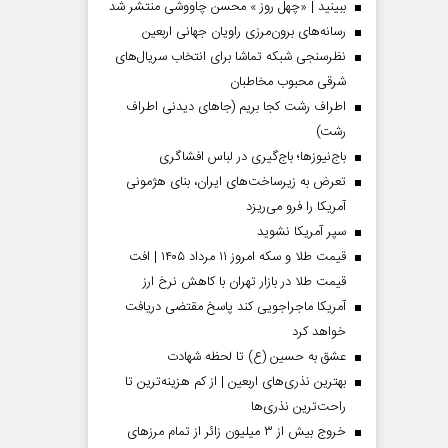
ببینید | «چهل روز » محسن چاووشی منتشر شد
رسانه‌های برون‌مرزی راویان جهانی اربعین
نظرسنجی شبکه تماشا برای انتخاب سریال‌های
شرقی محبوب مخاطبان
اطراف رشت کجا بریم (جاهای دیدنی اطراف
رشت)
باج‌نیوزها؛ باج‌گیری در لباس افشاگری
تعرض به زیرساخت‌های ایران، بنای هژمونی
آمریکا را فرو می‌ریزد
سپر آمریکا نشوید
قیمت طلا و سکه امروز ۱۱ مرداد ۱۴۰۵ | افت
قیمت طلا در بازار تهران با کاهش نرخ ارز
آمریکا ماجراجویی کند پاسخ مقتضی دریافت
خواهد کرد
عشق به حسین (ع) تا لحظه شهادت
بهترین نذری‌های اربعین | از کم هزینه‌ترین تا
راحت‌ترین نذری‌ها
خروج بیش از ۳ میلیون زائر از تمام مرز‌های