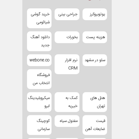
یوتوبروکرز
جراحی بینی
خرید گوشی
شیائومی
هزینه پست
بخورات
دانلود آهنگ
جدید
سئو در مشهد
نرم افزار
webone.co
CRM
فروشگاه
انتخاب من
هتل های
کمک به
میکروبلیدینگ
تهران
خیریه
ابرو
قیمت
مفتول سیاه
کوچینگ
ضایعات آهن
سازمانی