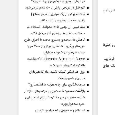
در گرمای اربعین چه بخوریم و چه نخوریم؟
گره قتل در دی‌جی پارتی با ۵۰ قسم باز می‌شود
های این
ثبت‌نام بیش از یک میلیون نفر در سماح |
زائران «همیار اربعین» را نصب کنند
متقاضیان ارز اربعین ۱۴۰۵ بخوانند | ثبت‌نام در
سامانه سماح را به روز‌های آخر موکول نکنید
کاهش ۲۵ درصدی بستری مجدد با اجرای طرح
ی عمیقا
«پرستار پیگیر» | شناسایی بیش از ۳۰۰۰ مورد
جدید سرطان در خانواده بیماران
مایید.
Castlevania: Belmont’s Curse؛ بازگشت
باشکوه شکارچیان خون‌آشام
مک های
روی هر لینکی کلیک نکنید، دام کلاهبرداران
سایبری همین‌جاست
سرمایه‌گذاری برای رفاه؛ هزینه یا آینده‌سازی؟
بازگشت مسعود شصت‌چی با دردسر‌های تازه؛ از
شایعه حضور در میز مذاکره تا پایان فیلمبرداری
«مرد سه‌هزارچهره»
استعلام وام ضروری ۷۵ میلیون تومانی