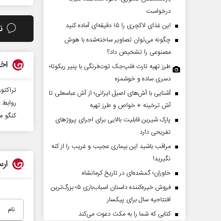
درخواست
این غذای لاکچری را ۱۵ دقیقه‌ای آماده کنید
ن
چگونه می‌توان تصاویر ساخته‌شده با هوش
مصنوعی را تشخیص داد؟
اخب
طرز تهیه تارت فلپ‌جک توت‌فرنگی با پنیر ریکوتا؛
دسری ساده و خوشمزه
تراکتو
آشنایی با آش‌های اصیل ایرانی؛ از آش عباسعلی تا
روابط 
پشت‌پرده تهدیدات کوتاه‏‌مدت و
اربعین نماد مقاومت در بر
آش ترخینه + خواص و طرز تهیه
ادعا‌های خلاف واقع آمریکا
استکبار‌
کنگو م
پارک شیرین قابلیت‌ بالایی برای اجرای پروژهای
تفریحی دارد
مین - تحلیلگر مسائل سیاسی
رحمت‌الله نوروزی - عضو کمیسیون اجتم
مراقب باشید این بیماری عجیب و غریب را از کنه
مجلس
نگیرید!
ارس
خاوران؛ گمشده‌ای در تاریخ کرمانشاه
فروش خیره‌کننده داستان اسباب‌بازی ۵؛ بزرگ‌ترین
افتتاحیه سال برای پیکسار
کتابی که شما را به مکث دعوت می‌کند