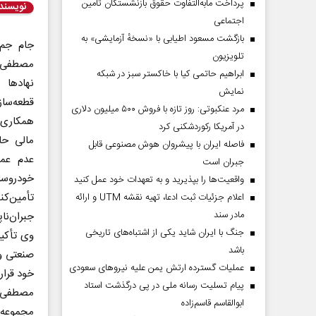
پرداخت مابه‌التفاوت حقوق بازنشستگان تأمین
نویسند
اجتماعی
بازگشت مسعود اطیابی با «نسخهٔ آزمایشی» به
جام جم 
تلویزیون
مصطفی وح
ابراهیم حاتمی کیا با خاکستر سبز در شبکه
نهادها 
نمایش
قطعه‌سا
مرد عنکبوتی: روز تازه با فروش ۵۰۰ میلیون دلاری
همکاری 
در آمریکا رکوردشکنی کرد
مالی حا
فاصله ایران با پیشرو‌ان هوش مصنوعی قابل
عدم عمل
جبران است
خودرو
واقعیت‌ها را بپذیرید و به تعهدات خود عمل کنید
تأمین‌
اعلام جزئیات ثبت ادعا، تهیه نقشه UTM و ارائه
مادر سند
جبران‌نا
جنگ با ایران شاید یکی از اشتباه‌های تاریخی
وی تأکید
باشد
صنعتی و 
عملیات گسترده ارتش یمن علیه نیروهای سعودی
خود قرار
پیام تسلیت رسانه ملی در پی درگذشت استاد
مصطفی وح
ابوالقاسم قاسم‌زاده
مجموعه 