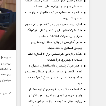
هشدار پلیس برای مسافران شمال؛ مسیر جنوب
به شمال چالوس و تهران–شمال بسته شد
هشدار متخصصان؛ هپاتیت خاموش می‌تواند به
سرطان کبد برسد!
اجازه ایجاد مسیر دوم را در تنگه هرمز نمی‌دهیم
هک شرکت‌های مالی با تماس تلفنی؛ فیشینگ
صوتی برای سرقت اطلاعات حساس
نقض آتش‌بس در لبنان؛ حمله توپخانه‌ای و
پهپادی اسرائیل به چند شهرک
هشدار نارنجی هواشناسی برای ۴ استان؛ خطر
مدیرعامل
سیلاب و رعدوبرق در ارتفاعات
بررسی و ر
با همراهی کارشناسان، دانشگاهیان، مدیران و
با مجموع
فعالان اقتصادی در حال پیگیری مسائل هستیم/
پیگیری دولت برای افزایش مبلغ کالابرگ ادامه
موضوع را ب
دارد
۳ تصادف مرگبار در بزرگراه‌های تهران؛ هشدار
کد خبر: ۱۴۹۹۶۹۰
پلیس درباره بی‌توجهی و تغییر مسیر ناگهانی
ببینید | وقتی ستاره‌ها قبل از گل جشن گرفتند!