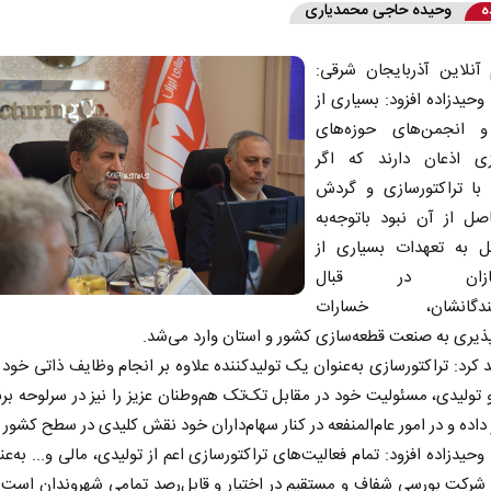
ه
وحیده حاجی محمدیاری
آنلاین آذربایجان شرقی:
یدزاده افزود: بسیاری از
و انجمن‌های حوزه‌های
زی اذعان دارند که اگر
با تراکتورسازی و گردش
صل از آن نبود باتوجه‌به
 به تعهدات بسیاری از
سازان در قبال
کنندگانشان، خسارات
پذیری به صنعت قطعه‌سازی کشور و استان وارد می‌شد.
 کرد: تراکتورسازی به‌عنوان یک تولیدکننده علاوه بر انجام وظایف ذاتی خود 
تولیدی، مسئولیت خود در مقابل تک‌تک هم‌وطنان عزیز را نیز در سرلوحه برن
 داده‌ و در امور عام‌المنفعه در کنار سهام‌داران خود نقش کلیدی در سطح کشور د
یدزاده افزود: تمام فعالیت‌های تراکتورسازی اعم از تولیدی، مالی و... به‌ع
شرکت بورسی شفاف و مستقیم در اختیار و قابل‌رصد تمامی شهروندان است ت