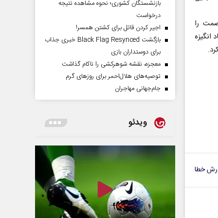
بازنشستگان کشوری؛ نحوه مشاهده نتیجه
درخواست
صمت را
اجیر کردن قاتل برای کشتن همسر!
 انگیزه
بازگشت Black Flag Resynced خبری جذاب
رد.
برای دوستداران بازی
معجزه، نقشه شوهرکشی را ناکام گذاشت
توصیه‌های هلال‌احمر برای روز‌های گرم
جام‌جهانی مهاجران
ویدئو
رش خطا