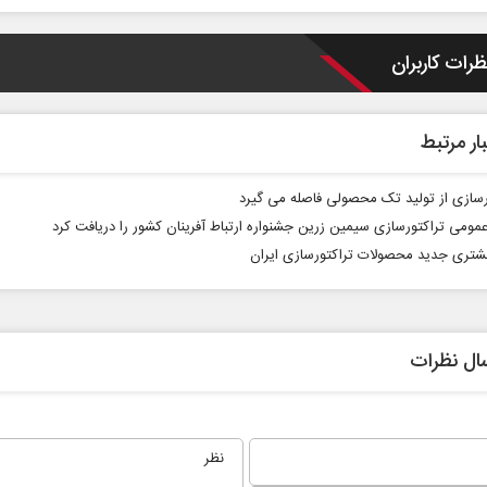
ظرات کاربران
ار مرتبط
رسازی از تولید تک محصولی فاصله می گیرد
عمومی تراکتورسازی سیمین زرین جشنواره ارتباط آفرینان کشور را دریافت کرد
ابر
از باتلاق انرژی تا بن‌بست ترامپ
حکایت
شتری جدید محصولات تراکتورسازی ایران
نرگس خ
اعی
رضا سپهوند - سخنگوی کمیسیون انرژی مجلس
ال نظرات