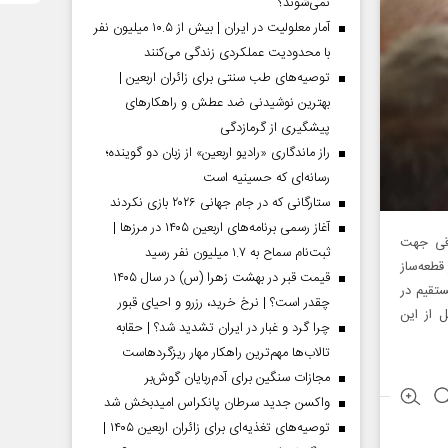
نمی‌شوند؟
آمار معلولیت در ایران | بیش از ۱۰.۵ میلیون نفر
با محدودیت عملکردی زندگی می‌کنند
توصیه‌های طب سنتی برای زائران اربعین |
بهترین نوشیدنی ضد عطش و راهکارهای
پیشگیری از گرمازدگی
راز ماندگاری «رادیو اربعین» از زبان دو گوینده؛
رسانه‌ای که حسینیه است
ستارگانی که در جام جهانی ۲۰۲۶ بازی نکردند
آغاز رسمی برنامه‌های اربعین ۱۴۰۵ در مرز‌ها |
رقی جهت
ثبت‌نام سماح به ۱.۷ میلیون نفر رسید
قطعه‌ساز
قیمت قبر در بهشت زهرا (س) در سال ۱۴۰۵
تقیم در
چقدر است؟ | نرخ خرید، رزرو و احیای قبور
حاصل از این
چرا گرد و غبار در ایران تشدید شد؟ | حقابه
تالاب‌ها مهم‌ترین راهکار مهار ریزگردهاست
مجازات سنگین برای آدم‌ربایان گوش‌بر
واکسن جدید سرطان پانکراس امیدبخش شد
توصیه‌های تغذیه‌ای برای زائران اربعین ۱۴۰۵ |