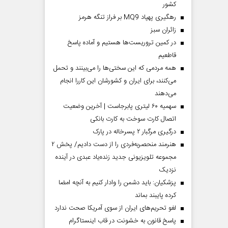
کشور
رهگیری پهپاد MQ9 بر فراز تنگه هرمز
‌زائران سبز
در کمین تروریست‌ها هستیم و آماده پاسخ
قاطعیم
همه مردمی که این سختی‌ها را می‌بینند و تحمل
می‌کنند، برای ایران و کشورشان این کاررا انجام
می‌دهند
سهمیه ۶۰ لیتری پابرجاست | آخرین وضعیت
اتصال کارت سوخت به کارت بانکی
درگیری مرگبار ۲ پسرخاله در پارک
هنرمند منحصر‌به‌فردی را از دست دادیم/ پخش ۲
مجموعه تلویزیونی جدید زنده‌یاد عبدی در آینده
نزدیک
پزشکیان: باید دشمن را وادار کنیم به آنچه امضا
کرده پایبند بماند
لغو تحریم‌های ایران از سوی آمریکا صحت ندارد
پاسخ قانون به خشونت در قاب اینستاگرام