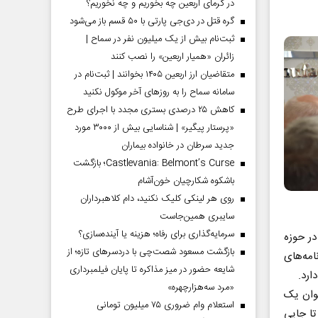
در گرمای اربعین چه بخوریم و چه نخوریم؟
گره قتل در دی‌جی پارتی با ۵۰ قسم باز می‌شود
ثبت‌نام بیش از یک میلیون نفر در سماح |
زائران «همیار اربعین» را نصب کنند
متقاضیان ارز اربعین ۱۴۰۵ بخوانند | ثبت‌نام در
سامانه سماح را به روز‌های آخر موکول نکنید
کاهش ۲۵ درصدی بستری مجدد با اجرای طرح
«پرستار پیگیر» | شناسایی بیش از ۳۰۰۰ مورد
جدید سرطان در خانواده بیماران
Castlevania: Belmont’s Curse؛ بازگشت
باشکوه شکارچیان خون‌آشام
روی هر لینکی کلیک نکنید، دام کلاهبرداران
سایبری همین‌جاست
سرمایه‌گذاری برای رفاه؛ هزینه یا آینده‌سازی؟
در حوزه
بازگشت مسعود شصت‌چی با دردسر‌های تازه؛ از
امه‌های
شایعه حضور در میز مذاکره تا پایان فیلمبرداری
ارد.
«مرد سه‌هزارچهره»
نوان یک
استعلام وام ضروری ۷۵ میلیون تومانی
ا جایی