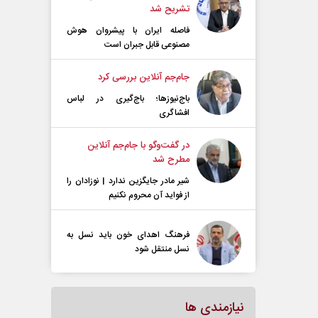
تشریح شد
فاصله ایران با پیشرو‌ان هوش
مصنوعی قابل جبران است
جام‌جم آنلاین بررسی کرد
باج‌نیوزها؛ باج‌گیری در لباس
افشاگری
در گفت‌و‌گو با جام‌جم آنلاین
مطرح شد
شیر مادر جایگزین ندارد | نوزادان را
از فواید آن محروم نکنیم
فرهنگ اهدای خون باید نسل به
نسل منتقل شود
نیازمندی ها