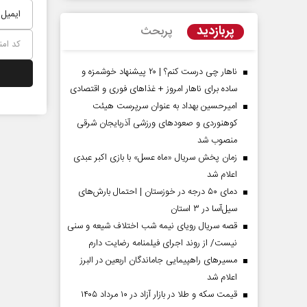
پربازدید
پربحث
ناهار چی درست کنم؟ | ۲۰ پیشنهاد خوشمزه و
ساده برای ناهار امروز + غذاهای فوری و اقتصادی
امیرحسین بهداد به عنوان سرپرست هیئت
کوهنوردی و صعودهای ورزشی آذربایجان شرقی
منصوب شد
زمان پخش سریال «ماه عسل» با بازی اکبر عبدی
اعلام شد
مردادماه
صفحات نخست روزنامه ها‌ی‌سه‌شنبه ۶ مردادماه
صفحات
دمای ۵۰ درجه در خوزستان | احتمال بارش‌های
سیل‌آسا در ۳ استان
قصه سریال رویای نیمه شب اختلاف شیعه و سنی
نیست/ از روند اجرای فیلمنامه رضایت دارم
مسیر‌های راهپیمایی جاماندگان اربعین در البرز
اعلام شد
قیمت سکه و طلا در بازار آزاد در ۱۰ مرداد ۱۴۰۵