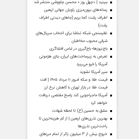
ببینید | «چهل روز » محسن چاووشی منتشر شد
رسانه‌های برون‌مرزی راویان جهانی اربعین
اطراف رشت کجا بریم (جاهای دیدنی اطراف
رشت)
نظرسنجی شبکه تماشا برای انتخاب سریال‌های
شرقی محبوب مخاطبان
باج‌نیوزها؛ باج‌گیری در لباس افشاگری
تعرض به زیرساخت‌های ایران، بنای هژمونی
آمریکا را فرو می‌ریزد
سپر آمریکا نشوید
قیمت طلا و سکه امروز ۱۱ مرداد ۱۴۰۵ | افت
قیمت طلا در بازار تهران با کاهش نرخ ارز
آمریکا ماجراجویی کند پاسخ مقتضی دریافت
خواهد کرد
عشق به حسین (ع) تا لحظه شهادت
بهترین نذری‌های اربعین | از کم هزینه‌ترین تا
راحت‌ترین نذری‌ها
خروج بیش از ۳ میلیون زائر از تمام مرز‌های