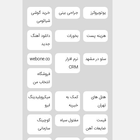
یوتوبروکرز
جراحی بینی
خرید گوشی
شیائومی
هزینه پست
بخورات
دانلود آهنگ
جدید
سئو در مشهد
نرم افزار
webone.co
CRM
فروشگاه
انتخاب من
هتل های
کمک به
میکروبلیدینگ
تهران
خیریه
ابرو
قیمت
مفتول سیاه
کوچینگ
ضایعات آهن
سازمانی