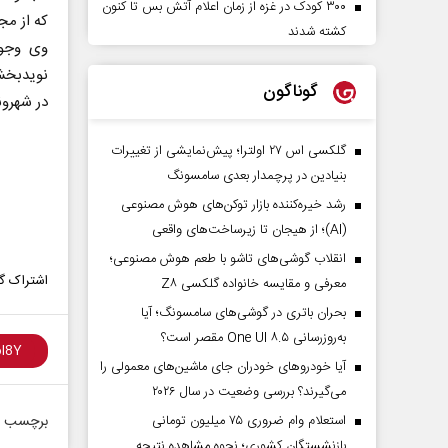
۳۰۰ کودک در غزه از زمان اعلام آتش بس تا کنون
که از مج
کشته شدند
وی وجود
نویدبخش 
گوناگون
در شهرون
گلکسی اس ۲۷ اولترا؛ پیش‌نمایشی از تغییرات
بنیادین در پرچمدار بعدی سامسونگ
رشد خیره‌کننده بازار توکن‌های هوش مصنوعی
(AI)؛ از هیجان تا زیرساخت‌های واقعی
انقلاب گوشی‌های تاشو‌ با طعم هوش مصنوعی؛
اشتراک گذ
معرفی و مقایسه خانواده گلکسی Z۸
بحران باتری در گوشی‌های سامسونگ؛ آیا
به‌روزرسانی One UI ۸.۵ مقصر است؟
آیا خودروهای خودران جای ماشین‌های معمولی را
می‌گیرند؟ بررسی وضعیت در سال ۲۰۲۶
استعلام وام ضروری ۷۵ میلیون تومانی
برچسب ه
بازنشستگان کشوری؛ نحوه مشاهده نتیجه