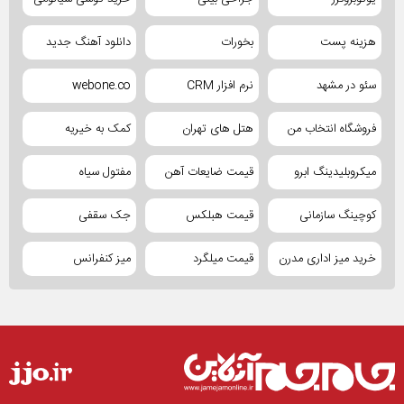
هزینه پست
بخورات
دانلود آهنگ جدید
سئو در مشهد
نرم افزار CRM
webone.co
فروشگاه انتخاب من
هتل های تهران
کمک به خیریه
میکروبلیدینگ ابرو
قیمت ضایعات آهن
مفتول سیاه
کوچینگ سازمانی
قیمت هبلکس
جک سقفی
خرید میز اداری مدرن
قیمت میلگرد
میز کنفرانس