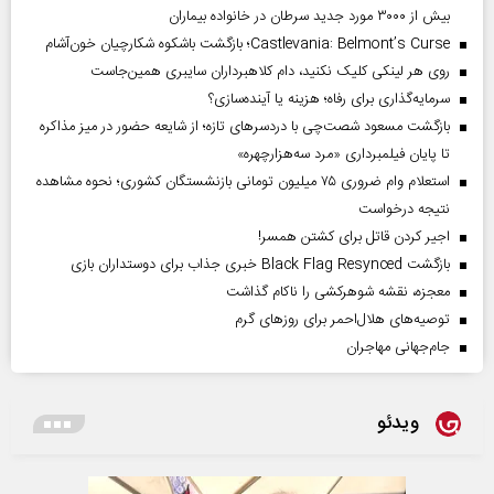
بیش از ۳۰۰۰ مورد جدید سرطان در خانواده بیماران
Castlevania: Belmont’s Curse؛ بازگشت باشکوه شکارچیان خون‌آشام
روی هر لینکی کلیک نکنید، دام کلاهبرداران سایبری همین‌جاست
سرمایه‌گذاری برای رفاه؛ هزینه یا آینده‌سازی؟
بازگشت مسعود شصت‌چی با دردسر‌های تازه؛ از شایعه حضور در میز مذاکره
تا پایان فیلمبرداری «مرد سه‌هزارچهره»
استعلام وام ضروری ۷۵ میلیون تومانی بازنشستگان کشوری؛ نحوه مشاهده
نتیجه درخواست
اجیر کردن قاتل برای کشتن همسر!
بازگشت Black Flag Resynced خبری جذاب برای دوستداران بازی
معجزه، نقشه شوهرکشی را ناکام گذاشت
توصیه‌های هلال‌احمر برای روز‌های گرم
جام‌جهانی مهاجران
ویدئو