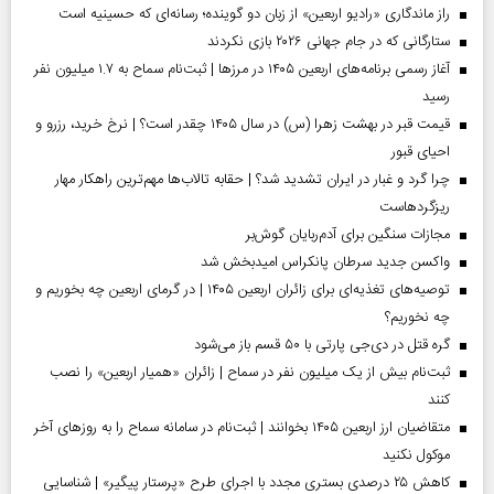
راز ماندگاری «رادیو اربعین» از زبان دو گوینده؛ رسانه‌ای که حسینیه است
ستارگانی که در جام جهانی ۲۰۲۶ بازی نکردند
آغاز رسمی برنامه‌های اربعین ۱۴۰۵ در مرز‌ها | ثبت‌نام سماح به ۱.۷ میلیون نفر
رسید
قیمت قبر در بهشت زهرا (س) در سال ۱۴۰۵ چقدر است؟ | نرخ خرید، رزرو و
احیای قبور
چرا گرد و غبار در ایران تشدید شد؟ | حقابه تالاب‌ها مهم‌ترین راهکار مهار
ریزگردهاست
مجازات سنگین برای آدم‌ربایان گوش‌بر
واکسن جدید سرطان پانکراس امیدبخش شد
توصیه‌های تغذیه‌ای برای زائران اربعین ۱۴۰۵ | در گرمای اربعین چه بخوریم و
چه نخوریم؟
گره قتل در دی‌جی پارتی با ۵۰ قسم باز می‌شود
ثبت‌نام بیش از یک میلیون نفر در سماح | زائران «همیار اربعین» را نصب
کنند
متقاضیان ارز اربعین ۱۴۰۵ بخوانند | ثبت‌نام در سامانه سماح را به روز‌های آخر
موکول نکنید
کاهش ۲۵ درصدی بستری مجدد با اجرای طرح «پرستار پیگیر» | شناسایی