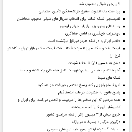
آذربایجان شرقی منصوب شد
پرداخت مابه‌التفاوت حقوق بازنشستگان تأمین اجتماعی
نظرسنجی شبکه تماشا برای انتخاب سریال‌های شرقی محبوب مخاطبان
رسانه‌های برون‌مرزی راویان جهانی اربعین
باج‌نیوزها؛ باج‌گیری در لباس افشاگری
«نظم ایرانی» در تنگه هرمز غیرقابل بازگشت است
قیمت طلا و سکه امروز ۱۱ مرداد ۱۴۰۵ | افت قیمت طلا در بازار تهران با کاهش
نرخ ارز
عشق به حسین (ع) تا لحظه شهادت
آخر هفته چه فیلمی ببینیم؟ فهرست کامل فیلم‌های پنجشنبه و جمعه
شبکه‌های سیما
آمریکا ماجراجویی کند پاسخ مقتضی دریافت خواهد کرد
پاسخ قانون به خشونت در قاب اینستاگرام
همه مردمی که این سختی‌ها را می‌بینند و تحمل می‌کنند، برای ایران و
کشورشان این کاررا انجام می‌دهند
خروج بیش از ۳ میلیون زائر از تمام مرز‌های کشور
درگیری مرگبار ۲ پسرخاله در پارک
عملیات گسترده ارتش یمن علیه نیروهای سعودی