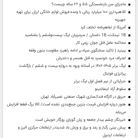
ماجرای سن بازنشستگی ۵۵ و ۶۲ ساله چیست؟
کلاهبرداری ۱۰۰ میلیارد ریالی با وعده فروش لوازم خانگی ارزان برای تهیه
جهیزیه
آمریکا از تفاهم‌نامه تخلف کرد
18 نیمکت، 18 داستان / سرمربیان لیگ بیست‌وششم را بشناسید
محاکمه عامل قتل جوان رزمی کار
ببینید | تاکید سخنگوی سپاه بر ادامه راهبرد مقاومت بدون وقفه
اعتراف مرد خونسرد به قتل همسر و دخترش
لیگ برتر ۱۴۰۵-۱۴۰۶ در آستانه ورود به دروازه بیست و ششم / بازگشت
پرانرژی فوتبال
جزئیاتی از نیم فصل اول لیگ برتر
سقوط آزاد اینفانتینو
حریق در کارگاه فندک‌سازی شهرک صنعتی نصیرآباد تهران
هنوز درباره افزایش قیمت بنزین جمع‌بندی نشده است/ کالا برگ قطعا افزایش
می‌یابد
خبرنگار چشم بیدار جامعه و زبان گویای روزگار خویش است
پیش بینی رگبار و رعد و برق و وزش باد شدیددر ارتفاعات مرکزی البرز و
ارتفاعات اردبیل