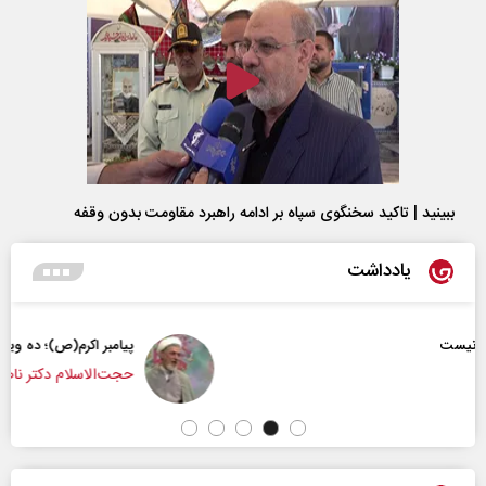
ببینید | تاکید سخنگوی سپاه بر ادامه راهبرد مقاومت بدون وقفه
یادداشت
پیامبر اکرم(ص)؛ ده ویژگی و چهار وظیفه مؤمنان
حجت‌الاسلام دکتر ناصر رفیعی - پژوهشگر مسائل فرهن