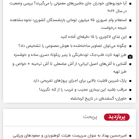
آیا خودروهای خودران جای ماشین‌های معمولی را می‌گیرند؟ بررسی وضعیت
در سال ۲۰۲۶
استعلام وام ضروری ۷۵ میلیون تومانی بازنشستگان کشوری؛ نحوه مشاهده
نتیجه درخواست
این غذای لاکچری را ۱۵ دقیقه‌ای آماده کنید
چگونه می‌توان تصاویر ساخته‌شده با هوش مصنوعی را تشخیص داد؟
طرز تهیه تارت فلپ‌جک توت‌فرنگی با پنیر ریکوتا؛ دسری ساده و خوشمزه
آشنایی با آش‌های اصیل ایرانی؛ از آش عباسعلی تا آش ترخینه + خواص و
طرز تهیه
پارک شیرین قابلیت‌ بالایی برای اجرای پروژهای تفریحی دارد
مراقب باشید این بیماری عجیب و غریب را از کنه نگیرید!
خاوران؛ گمشده‌ای در تاریخ کرمانشاه
پربازدید
پربحث
امیرحسین بهداد به عنوان سرپرست هیئت کوهنوردی و صعودهای ورزشی