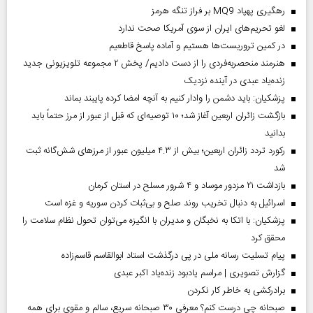
رهگیری پهپاد MQ9 بر فراز تنگه هرمز
لغو تحریم‌های ایران از سوی آمریکا صحت ندارد
در کمین تروریست‌ها هستیم و آماده پاسخ قاطعیم
هنرمند منحصر‌به‌فردی را از دست دادیم/ پخش ۲ مجموعه تلویزیونی جدید
زنده‌یاد عبدی در آینده نزدیک
پزشکیان: باید دشمن را وادار کنیم به آنچه امضا کرده پایبند بماند
بازگشت زائران اربعین آغاز شد؛ ۱۰ توصیه‌ای که قبل از عبور از مرز حتماً باید
بدانید
رکورد تردد زائران اربعین؛ بیش از ۴.۳ میلیون عبور از مرزهای شش‌گانه ثبت
شد
بازداشت ۲۱ مزدور موساد و ۴ شرور مسلح در استان کرمان
اسرائیل به دنبال تخریب روند صلح و بی‌ثبات کردن سوریه و غزه است
پزشکیان: با اتکا به نخبگان و مدیران با انگیزه می‌توان تحول نظام سلامت را
محقق کرد
پیام تسلیت رسانه ملی در پی درگذشت استاد ابوالقاسم قاسم‌زاده
گزارش تصویری | مراسم یادبود زنده‌یاد اکبر عبدی
برادرکشی به خاطر کار نکردن
صبحانه چی درست کنم؟ معرفی ۳۰ صبحانه سریع، سالم و مقوی برای همه