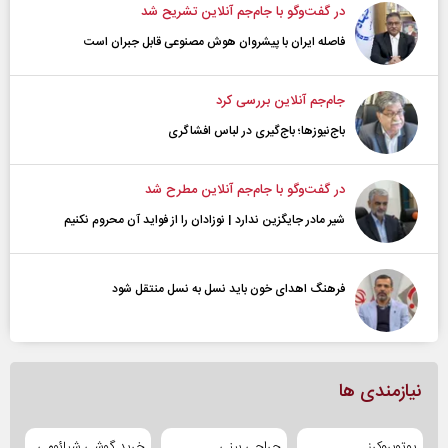
در گفت‌و‌گو با جام‌جم آنلاین تشریح شد
فاصله ایران با پیشرو‌ان هوش مصنوعی قابل جبران است
جام‌جم آنلاین بررسی کرد
باج‌نیوزها؛ باج‌گیری در لباس افشاگری
در گفت‌و‌گو با جام‌جم آنلاین مطرح شد
شیر مادر جایگزین ندارد | نوزادان را از فواید آن محروم نکنیم
فرهنگ اهدای خون باید نسل به نسل منتقل شود
نیازمندی ها
یوتوبروکرز
جراحی بینی
خرید گوشی شیائومی