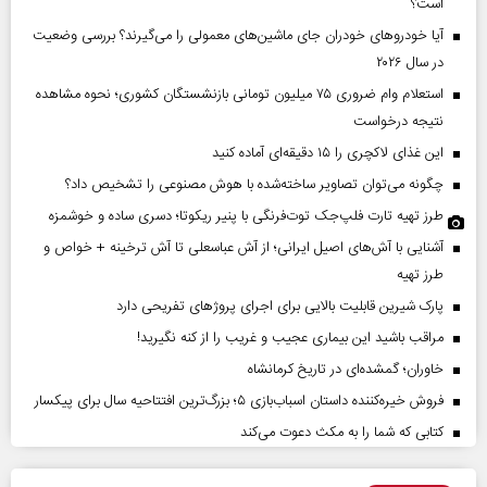
است؟
آیا خودروهای خودران جای ماشین‌های معمولی را می‌گیرند؟ بررسی وضعیت
در سال ۲۰۲۶
استعلام وام ضروری ۷۵ میلیون تومانی بازنشستگان کشوری؛ نحوه مشاهده
نتیجه درخواست
این غذای لاکچری را ۱۵ دقیقه‌ای آماده کنید
چگونه می‌توان تصاویر ساخته‌شده با هوش مصنوعی را تشخیص داد؟
طرز تهیه تارت فلپ‌جک توت‌فرنگی با پنیر ریکوتا؛ دسری ساده و خوشمزه
آشنایی با آش‌های اصیل ایرانی؛ از آش عباسعلی تا آش ترخینه + خواص و
طرز تهیه
پارک شیرین قابلیت‌ بالایی برای اجرای پروژهای تفریحی دارد
مراقب باشید این بیماری عجیب و غریب را از کنه نگیرید!
خاوران؛ گمشده‌ای در تاریخ کرمانشاه
فروش خیره‌کننده داستان اسباب‌بازی ۵؛ بزرگ‌ترین افتتاحیه سال برای پیکسار
کتابی که شما را به مکث دعوت می‌کند