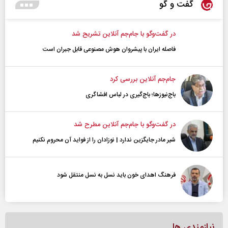
گفت و گو
در گفت‌و‌گو با جام‌جم آنلاین تشریح شد
فاصله ایران با پیشرو‌ان هوش مصنوعی قابل جبران است
جام‌جم آنلاین بررسی کرد
باج‌نیوزها؛ باج‌گیری در لباس افشاگری
در گفت‌و‌گو با جام‌جم آنلاین مطرح شد
شیر مادر جایگزین ندارد | نوزادان را از فواید آن محروم نکنیم
فرهنگ اهدای خون باید نسل به نسل منتقل شود
نیازمندی ها