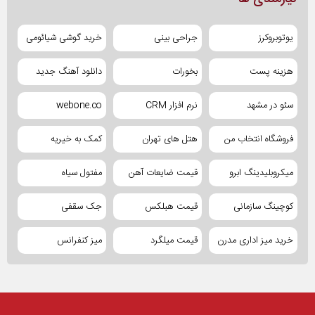
یوتوبروکرز
جراحی بینی
خرید گوشی شیائومی
هزینه پست
بخورات
دانلود آهنگ جدید
سئو در مشهد
نرم افزار CRM
webone.co
فروشگاه انتخاب من
هتل های تهران
کمک به خیریه
میکروبلیدینگ ابرو
قیمت ضایعات آهن
مفتول سیاه
کوچینگ سازمانی
قیمت هبلکس
جک سقفی
خرید میز اداری مدرن
قیمت میلگرد
میز کنفرانس