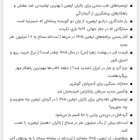
توصیه‌های طب سنتی برای زائران اربعین | بهترین نوشیدنی ضد عطش و
راهکارهای پیشگیری از گرمازدگی
راز ماندگاری «رادیو اربعین» از زبان دو گوینده؛ رسانه‌ای که حسینیه است
ستارگانی که در جام جهانی ۲۰۲۶ بازی نکردند
آغاز رسمی برنامه‌های اربعین ۱۴۰۵ در مرز‌ها | ثبت‌نام سماح به ۱.۷ میلیون نفر
رسید
قیمت قبر در بهشت زهرا (س) در سال ۱۴۰۵ چقدر است؟ | نرخ خرید، رزرو و
احیای قبور
چرا گرد و غبار در ایران تشدید شد؟ | حقابه تالاب‌ها مهم‌ترین راهکار مهار
ریزگردهاست
مجازات سنگین برای آدم‌ربایان گوش‌بر
واکسن جدید سرطان پانکراس امیدبخش شد
توصیه‌های تغذیه‌ای برای زائران اربعین ۱۴۰۵ | در گرمای اربعین چه بخوریم و
چه نخوریم؟
گره قتل در دی‌جی پارتی با ۵۰ قسم باز می‌شود
ثبت‌نام بیش از یک میلیون نفر در سماح | زائران «همیار اربعین» را نصب
کنند
متقاضیان ارز اربعین ۱۴۰۵ بخوانند | ثبت‌نام در سامانه سماح را به روز‌های آخر