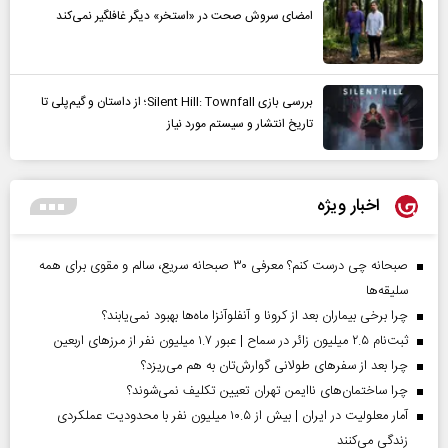
امضای سروش صحت در «استخر» دیگر غافلگیر نمی‌کند
بررسی بازی Silent Hill: Townfall؛ از داستان و گیم‌پلی تا
تاریخ انتشار و سیستم مورد نیاز
اخبار ویژه
صبحانه چی درست کنم؟ معرفی ۳۰ صبحانه سریع، سالم و مقوی برای همه
سلیقه‌ها
چرا برخی بیماران بعد از کرونا و آنفلوآنزا ماه‌ها بهبود نمی‌یابند؟
ثبت‌نام ۲.۵ میلیون زائر در سماح | عبور ۱.۷ میلیون نفر از مرز‌های اربعین
چرا بعد از سفرهای طولانی گوارش‌تان به هم می‌ریزد؟
چرا ساختمان‌های ناایمن تهران تعیین تکلیف نمی‌شوند؟
آمار معلولیت در ایران | بیش از ۱۰.۵ میلیون نفر با محدودیت عملکردی
زندگی می‌کنند