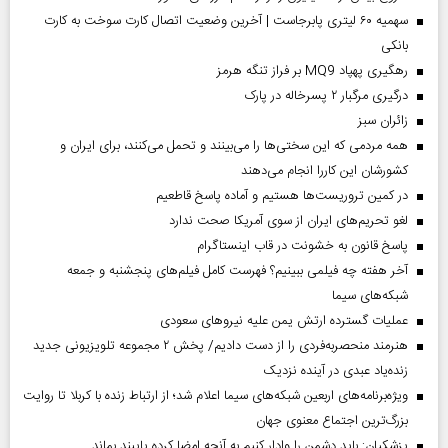
سهمیه ۶۰ لیتری پابرجاست | آخرین وضعیت اتصال کارت سوخت به کارت
بانکی
رهگیری پهپاد MQ9 بر فراز تنگه هرمز
درگیری مرگبار ۲ پسرخاله در پارک
‌زائران سبز
همه مردمی که این سختی‌ها را می‌بینند و تحمل می‌کنند، برای ایران و
کشورشان این کاررا انجام می‌دهند
در کمین تروریست‌ها هستیم و آماده پاسخ قاطعیم
لغو تحریم‌های ایران از سوی آمریکا صحت ندارد
پاسخ قانون به خشونت در قاب اینستاگرام
آخر هفته چه فیلمی ببینیم؟ فهرست کامل فیلم‌های پنجشنبه و جمعه
شبکه‌های سیما
عملیات گسترده ارتش یمن علیه نیروهای سعودی
هنرمند منحصر‌به‌فردی را از دست دادیم/ پخش ۲ مجموعه تلویزیونی جدید
زنده‌یاد عبدی در آینده نزدیک
ویژه‌برنامه‌های اربعین شبکه‌های سیما اعلام شد؛ از ارتباط زنده با کربلا تا روایت
بزرگ‌ترین اجتماع معنوی جهان
پزشکیان: باید دشمن را وادار کنیم به آنچه امضا کرده پایبند بماند