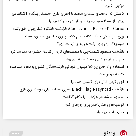
موکول نکنید
کاهش ۲۵ درصدی بستری مجدد با اجرای طرح «پرستار پیگیر» | شناسایی
بیش از ۳۰۰۰ مورد جدید سرطان در خانواده بیماران
Castlevania: Belmont’s Curse؛ بازگشت باشکوه شکارچیان خون‌آشام
روی هر لینکی کلیک نکنید، دام کلاهبرداران سایبری همین‌جاست
سرمایه‌گذاری برای رفاه؛ هزینه یا آینده‌سازی؟
بازگشت مسعود شصت‌چی با دردسر‌های تازه؛ از شایعه حضور در میز مذاکره
تا پایان فیلمبرداری «مرد سه‌هزارچهره»
استعلام وام ضروری ۷۵ میلیون تومانی بازنشستگان کشوری؛ نحوه مشاهده
نتیجه درخواست
اجیر کردن قاتل برای کشتن همسر!
بازگشت Black Flag Resynced خبری جذاب برای دوستداران بازی
معجزه، نقشه شوهرکشی را ناکام گذاشت
توصیه‌های هلال‌احمر برای روز‌های گرم
جام‌جهانی مهاجران
ویدئو