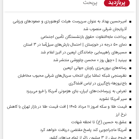
پربازدید
پربحث
امیرحسین بهداد به عنوان سرپرست هیئت کوهنوردی و صعودهای ورزشی
آذربایجان شرقی منصوب شد
پرداخت مابه‌التفاوت حقوق بازنشستگان تأمین اجتماعی
دمای ۵۰ درجه در خوزستان | احتمال بارش‌های سیل‌آسا در ۳ استان
مسیر‌های راهپیمایی جاماندگان اربعین در البرز اعلام شد
ببینید | «چهل روز » محسن چاووشی منتشر شد
رسانه‌های برون‌مرزی راویان جهانی اربعین
نظرسنجی شبکه تماشا برای انتخاب سریال‌های شرقی محبوب مخاطبان
باج‌نیوزها؛ باج‌گیری در لباس افشاگری
تعرض به زیرساخت‌های ایران، بنای هژمونی آمریکا را فرو می‌ریزد
سپر آمریکا نشوید
قیمت طلا و سکه امروز ۱۱ مرداد ۱۴۰۵ | افت قیمت طلا در بازار تهران با کاهش
نرخ ارز
عشق به حسین (ع) تا لحظه شهادت
آمریکا ماجراجویی کند پاسخ مقتضی دریافت خواهد کرد
خروج بیش از ۳ میلیون زائر از تمام مرز‌های کشور