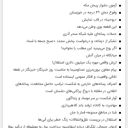
آزمون دشوار پیمان مکه
وقوع دمای ۴۹ درجه در خوزستان
«روحینا» در قاب نمایش
این قطعه بوی وطن می‌دهد
حملات رسانه‌ای علیه شبکه سحر آذری
تشکر از «زمانه» و درخواست پخش مجدد «صبح جمعه با شما»
اگر روح می‌بینید این مطلب را بخوانید!
میانکاله در میان آتش
ارزش واقعی مهره یک میلیون دلاری استقلال!
پیام معاون برون‌مرزی صداوسیما به مناسبت روز خبرنگار؛ خبرنگار در نقطه
تلاقی واقعیت و افکار عمومی ایستاده است
اعتراف رسانه‌های خارجی به شکست ترامپ حاصل مجاهدت رسانه‌های
انقلابی در مقابله با دروغ پراکنی‌های دشمنان است
آوار شکست بر سر موساد و پنتاگون
مهاجرت به کانادا، ترفند باند کلاهبرداری
شنا در مناطق ممنوعه؛ قمار با جان
استقلال در بن‌بست نقل‌وانتقالات؛ زنگ خطر برای آبی‌ها
ادعای جنجالی تلگراف درباره اینفانتینو؛ پرداخت پول به معشوقه از درآمد یوفا