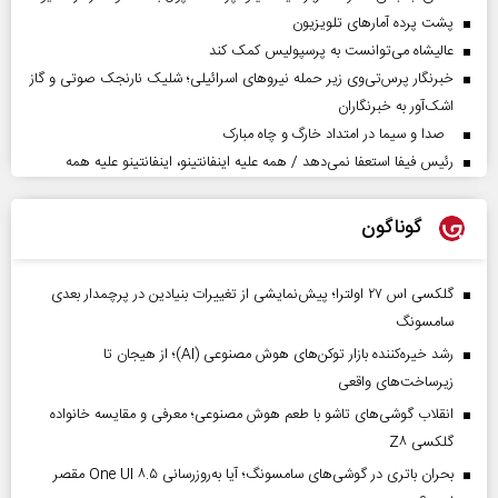
پشت پرده آمارهای تلویزیون
عالیشاه می‌توانست به پرسپولیس کمک کند
خبرنگار پرس‌تی‌وی زیر حمله نیروهای اسرائیلی؛ شلیک نارنجک صوتی و گاز
اشک‌آور به خبرنگاران
صدا و سیما در امتداد خارگ و چاه مبارک
رئیس فیفا استعفا نمی‌دهد / همه علیه اینفانتینو، اینفانتینو علیه همه
گوناگون
گلکسی اس ۲۷ اولترا؛ پیش‌نمایشی از تغییرات بنیادین در پرچمدار بعدی
سامسونگ
رشد خیره‌کننده بازار توکن‌های هوش مصنوعی (AI)؛ از هیجان تا
زیرساخت‌های واقعی
انقلاب گوشی‌های تاشو‌ با طعم هوش مصنوعی؛ معرفی و مقایسه خانواده
گلکسی Z۸
بحران باتری در گوشی‌های سامسونگ؛ آیا به‌روزرسانی One UI ۸.۵ مقصر