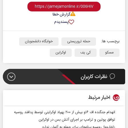
گزارش خطا
پسندیدم
برچسب ها:
حمله تروریستی
خوابگاه دانشجویان
مسکو
کی یف
اوکراین
نظرات کاربران
اخبار مرتبط
انهدام جنگنده اف ۱۶و بیش از ۲۰۰ پهپاد اوکراینی توسط پدافند روسیه
توافق پوتین و ترامپ بر اجرای آتش بس در اوکراین
زاخارووا: روسیه برنامه‌ای برای حمله به آلمان ندارد