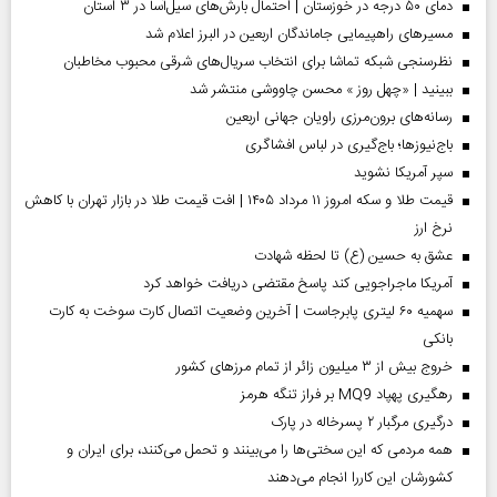
دمای ۵۰ درجه در خوزستان | احتمال بارش‌های سیل‌آسا در ۳ استان
مسیر‌های راهپیمایی جاماندگان اربعین در البرز اعلام شد
نظرسنجی شبکه تماشا برای انتخاب سریال‌های شرقی محبوب مخاطبان
ببینید | «چهل روز » محسن چاووشی منتشر شد
رسانه‌های برون‌مرزی راویان جهانی اربعین
باج‌نیوزها؛ باج‌گیری در لباس افشاگری
سپر آمریکا نشوید
قیمت طلا و سکه امروز ۱۱ مرداد ۱۴۰۵ | افت قیمت طلا در بازار تهران با کاهش
نرخ ارز
عشق به حسین (ع) تا لحظه شهادت
آمریکا ماجراجویی کند پاسخ مقتضی دریافت خواهد کرد
سهمیه ۶۰ لیتری پابرجاست | آخرین وضعیت اتصال کارت سوخت به کارت
بانکی
خروج بیش از ۳ میلیون زائر از تمام مرز‌های کشور
رهگیری پهپاد MQ9 بر فراز تنگه هرمز
درگیری مرگبار ۲ پسرخاله در پارک
همه مردمی که این سختی‌ها را می‌بینند و تحمل می‌کنند، برای ایران و
کشورشان این کاررا انجام می‌دهند