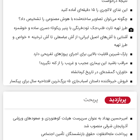
نتیجه درخواست
این غذای لاکچری را ۱۵ دقیقه‌ای آماده کنید
چگونه می‌توان تصاویر ساخته‌شده با هوش مصنوعی را تشخیص داد؟
طرز تهیه تارت فلپ‌جک توت‌فرنگی با پنیر ریکوتا؛ دسری ساده و خوشمزه
آشنایی با آش‌های اصیل ایرانی؛ از آش عباسعلی تا آش ترخینه + خواص و
طرز تهیه
پارک شیرین قابلیت‌ بالایی برای اجرای پروژهای تفریحی دارد
مراقب باشید این بیماری عجیب و غریب را از کنه نگیرید!
خاوران؛ گمشده‌ای در تاریخ کرمانشاه
فروش خیره‌کننده داستان اسباب‌بازی ۵؛ بزرگ‌ترین افتتاحیه سال برای پیکسار
پربازدید
پربحث
امیرحسین بهداد به عنوان سرپرست هیئت کوهنوردی و صعودهای ورزشی
آذربایجان شرقی منصوب شد
پرداخت مابه‌التفاوت حقوق بازنشستگان تأمین اجتماعی