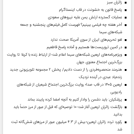
‌زائران سبز
پاسخ قانون به خشونت در قاب اینستاگرام
عملیات گسترده ارتش یمن علیه نیروهای سعودی
آخر هفته چه فیلمی ببینیم؟ فهرست کامل فیلم‌های پنجشنبه و جمعه
شبکه‌های سیما
لغو تحریم‌های ایران از سوی آمریکا صحت ندارد
در کمین تروریست‌ها هستیم و آماده پاسخ قاطعیم
ویژه‌برنامه‌های اربعین شبکه‌های سیما اعلام شد؛ از ارتباط زنده با کربلا تا روایت
بزرگ‌ترین اجتماع معنوی جهان
هنرمند منحصر‌به‌فردی را از دست دادیم/ پخش ۲ مجموعه تلویزیونی جدید
زنده‌یاد عبدی در آینده نزدیک
اربعین ۱۴۰۵ در قاب صدا؛ روایت بزرگ‌ترین اجتماع شیعیان از شبکه‌های
رادیویی
پزشکیان: باید دشمن را وادار کنیم به آنچه امضا کرده پایبند بماند
بازگشت زائران اربعین آغاز شد؛ ۱۰ توصیه‌ای که قبل از عبور از مرز حتماً باید
بدانید
رکورد تردد زائران اربعین؛ بیش از ۴.۳ میلیون عبور از مرزهای شش‌گانه ثبت
شد