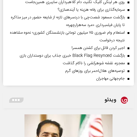
روی هر لینکی کلیک نکنید، دام کلاهبرداران سایبری همین‌جاست
سرمایه‌گذاری برای رفاه؛ هزینه یا آینده‌سازی؟
بازگشت مسعود شصت‌چی با دردسر‌های تازه؛ از شایعه حضور در میز مذاکره
تا پایان فیلمبرداری «مرد سه‌هزارچهره»
استعلام وام ضروری ۷۵ میلیون تومانی بازنشستگان کشوری؛ نحوه مشاهده
نتیجه درخواست
اجیر کردن قاتل برای کشتن همسر!
بازگشت Black Flag Resynced خبری جذاب برای دوستداران بازی
معجزه، نقشه شوهرکشی را ناکام گذاشت
توصیه‌های هلال‌احمر برای روز‌های گرم
جام‌جهانی مهاجران
ویدئو