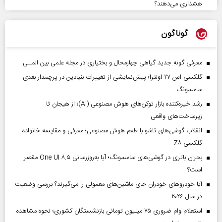
هشداری می‌دهند؟
گوناگون
معرفی گونه جدید گیاهی چهارمحال و بختیاری در مجله علمی بین المللی
گلکسی اس ۲۷ اولترا؛ پیش‌نمایشی از تغییرات بنیادین در پرچمدار بعدی
سامسونگ
رشد خیره‌کننده بازار توکن‌های هوش مصنوعی (AI)؛ از هیجان تا
زیرساخت‌های واقعی
انقلاب گوشی‌های تاشو‌ با طعم هوش مصنوعی؛ معرفی و مقایسه خانواده
گلکسی Z۸
بحران باتری در گوشی‌های سامسونگ؛ آیا به‌روزرسانی One UI ۸.۵ مقصر
است؟
آیا خودروهای خودران جای ماشین‌های معمولی را می‌گیرند؟ بررسی وضعیت
در سال ۲۰۲۶
استعلام وام ضروری ۷۵ میلیون تومانی بازنشستگان کشوری؛ نحوه مشاهده