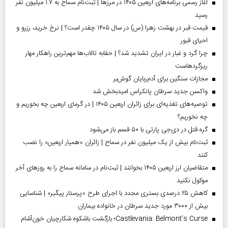
آغاز رسمی برنامه‌های اربعین ۱۴۰۵ در مرز‌ها | ثبت‌نام سماح به ۱.۷ میلیون نفر
رسید
قیمت قبر در بهشت زهرا (س) در سال ۱۴۰۵ چقدر است؟ | نرخ خرید، رزرو و
احیای قبور
چرا گرد و غبار در ایران تشدید شد؟ | حقابه تالاب‌ها مهم‌ترین راهکار مهار
ریزگردهاست
مجازات سنگین برای آدم‌ربایان گوش‌بر
واکسن جدید سرطان پانکراس امیدبخش شد
توصیه‌های تغذیه‌ای برای زائران اربعین ۱۴۰۵ | در گرمای اربعین چه بخوریم و
چه نخوریم؟
گره قتل در دی‌جی پارتی با ۵۰ قسم باز می‌شود
ثبت‌نام بیش از یک میلیون نفر در سماح | زائران «همیار اربعین» را نصب
کنند
متقاضیان ارز اربعین ۱۴۰۵ بخوانند | ثبت‌نام در سامانه سماح را به روز‌های آخر
موکول نکنید
کاهش ۲۵ درصدی بستری مجدد با اجرای طرح «پرستار پیگیر» | شناسایی
بیش از ۳۰۰۰ مورد جدید سرطان در خانواده بیماران
Castlevania: Belmont’s Curse؛ بازگشت باشکوه شکارچیان خون‌آشام