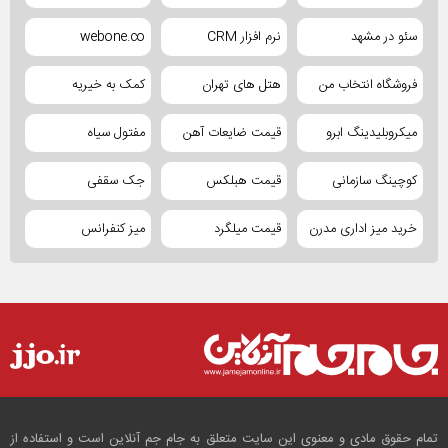
سئو در مشهد
نرم افزار CRM
webone.co
فروشگاه انتخاب من
هتل های تهران
کمک به خیریه
میکروبلیدینگ ابرو
قیمت ضایعات آهن
مفتول سیاه
کوچینگ سازمانی
قیمت هبلکس
جک سقفی
خرید میز اداری مدرن
قیمت میلگرد
میز کنفرانس
تمام حقوق مادی و معنوی این سایت متعلق به جام جم آنلاین است و استفاده از