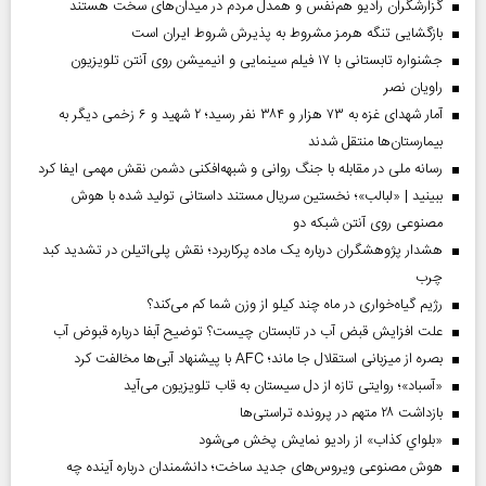
گزارشگران رادیو هم‌نفس و همدل مردم در میدان‌های سخت هستند
بازگشایی تنگه هرمز مشروط به پذیرش شروط ایران است
جشنواره تابستانی با ۱۷ فیلم سینمایی و انیمیشن روی آنتن تلویزیون
راویان نصر
آمار شهدای غزه به ۷۳ هزار و ۳۸۴ نفر رسید؛ ۲ شهید و ۶ زخمی دیگر به
بیمارستان‌ها منتقل شدند
رسانه ملی در مقابله با جنگ روانی و شبهه‌افکنی دشمن نقش مهمی ایفا کرد
ببینید | «لبالب»؛ نخستین سریال مستند داستانی تولید شده با هوش
مصنوعی روی آنتن شبکه دو
هشدار پژوهشگران درباره یک ماده پرکاربرد؛ نقش پلی‌اتیلن در تشدید کبد
چرب
رژیم گیاه‌خواری در ماه چند کیلو از وزن شما کم می‌کند؟
علت افزایش قبض آب در تابستان چیست؟ توضیح آبفا درباره قبوض آب
بصره از میزبانی استقلال جا ماند؛ AFC با پیشنهاد آبی‌ها مخالفت کرد
«آسباد»؛ روایتی تازه از دل سیستان به قاب تلویزیون می‌آید
بازداشت ۲۸ متهم در پرونده تراستی‌ها
«بلواي کذاب» از رادیو نمایش پخش می‌شود
هوش مصنوعی ویروس‌های جدید ساخت؛ دانشمندان درباره آینده چه