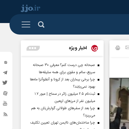
 و تشکل ها
البرز
رزمی
اخبار ویژه
تهران
گیشه روزنامه
خراسان شمالی
صبحانه چی درست کنم؟ معرفی ۳۰ صبحانه
سریع، سالم و مقوی برای همه سلیقه‌ها
سیستان و بلوچستان
چرا برخی بیماران بعد از کرونا و آنفلوآنزا ماه‌ها
کردستان
بهبود نمی‌یابند؟
ثبت‌نام ۲.۵ میلیون زائر در سماح | عبور ۱.۷
گلستان
میلیون نفر از مرز‌های اربعین
ساوه
چرا بعد از سفرهای طولانی گوارش‌تان به هم
می‌ریزد؟
مناطق آزاد
چرا ساختمان‌های ناایمن تهران تعیین تکلیف