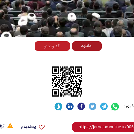
Play
Video
دانلود
کد ویدیو
اری :
گزا
پسندیدم