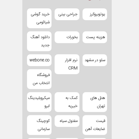
یوتوبروکرز
جراحی بینی
خرید گوشی
شیائومی
هزینه پست
بخورات
دانلود آهنگ
جدید
سئو در مشهد
نرم افزار
webone.co
CRM
فروشگاه
انتخاب من
هتل های
کمک به
میکروبلیدینگ
تهران
خیریه
ابرو
قیمت
مفتول سیاه
کوچینگ
ضایعات آهن
سازمانی