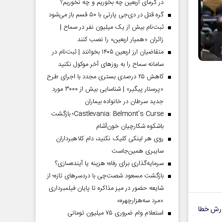
در گرمای اربعین چه بخوریم و چه نخوریم؟
گره قتل در دی‌جی پارتی با ۵۰ قسم باز می‌شود
ثبت‌نام بیش از یک میلیون نفر در سماح |
زائران «همیار اربعین» را نصب کنند
متقاضیان ارز اربعین ۱۴۰۵ بخوانند | ثبت‌نام در
سامانه سماح را به روز‌های آخر موکول نکنید
کاهش ۲۵ درصدی بستری مجدد با اجرای طرح
«پرستار پیگیر» | شناسایی بیش از ۳۰۰۰ مورد
جدید سرطان در خانواده بیماران
Castlevania: Belmont’s Curse؛ بازگشت
باشکوه شکارچیان خون‌آشام
روی هر لینکی کلیک نکنید، دام کلاهبرداران
سایبری همین‌جاست
سرمایه‌گذاری برای رفاه؛ هزینه یا آینده‌سازی؟
بازگشت مسعود شصت‌چی با دردسر‌های تازه؛ از
شایعه حضور در میز مذاکره تا پایان فیلمبرداری
«مرد سه‌هزارچهره»
رش خطا
استعلام وام ضروری ۷۵ میلیون تومانی