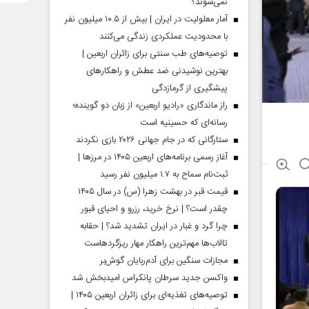
نمی‌شوند؟
آمار معلولیت در ایران | بیش از ۱۰.۵ میلیون نفر
با محدودیت عملکردی زندگی می‌کنند
توصیه‌های طب سنتی برای زائران اربعین |
بهترین نوشیدنی ضد عطش و راهکارهای
پیشگیری از گرمازدگی
راز ماندگاری «رادیو اربعین» از زبان دو گوینده؛
رسانه‌ای که حسینیه است
ستارگانی که در جام جهانی ۲۰۲۶ بازی نکردند
آغاز رسمی برنامه‌های اربعین ۱۴۰۵ در مرز‌ها |
ثبت‌نام سماح به ۱.۷ میلیون نفر رسید
قیمت قبر در بهشت زهرا (س) در سال ۱۴۰۵
چقدر است؟ | نرخ خرید، رزرو و احیای قبور
چرا گرد و غبار در ایران تشدید شد؟ | حقابه
تالاب‌ها مهم‌ترین راهکار مهار ریزگردهاست
مجازات سنگین برای آدم‌ربایان گوش‌بر
واکسن جدید سرطان پانکراس امیدبخش شد
توصیه‌های تغذیه‌ای برای زائران اربعین ۱۴۰۵ |