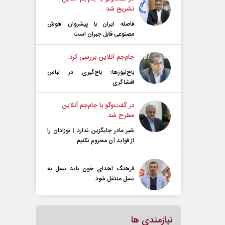
تشریح شد
فاصله ایران با پیشرو‌ان هوش
مصنوعی قابل جبران است
جام‌جم آنلاین بررسی کرد
باج‌نیوزها؛ باج‌گیری در لباس
افشاگری
در گفت‌و‌گو با جام‌جم آنلاین
مطرح شد
شیر مادر جایگزین ندارد | نوزادان را
از فواید آن محروم نکنیم
فرهنگ اهدای خون باید نسل به
نسل منتقل شود
نیازمندی ها