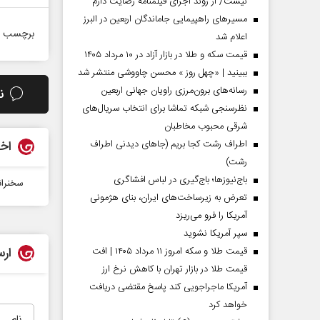
نیست/ از روند اجرای فیلمنامه رضایت دارم
مسیر‌های راهپیمایی جاماندگان اربعین در البرز
برچسب ه
اعلام شد
قیمت سکه و طلا در بازار آزاد در ۱۰ مرداد ۱۴۰۵
ببینید | «چهل روز » محسن چاووشی منتشر شد
رسانه‌های برون‌مرزی راویان جهانی اربعین
ن
نظرسنجی شبکه تماشا برای انتخاب سریال‌های
شرقی محبوب مخاطبان
اطراف رشت کجا بریم (جاهای دیدنی اطراف
اخب
رشت)
باج‌نیوزها؛ باج‌گیری در لباس افشاگری
سخنران
تعرض به زیرساخت‌های ایران، بنای هژمونی
آمریکا را فرو می‌ریزد
سپر آمریکا نشوید
ارس
قیمت طلا و سکه امروز ۱۱ مرداد ۱۴۰۵ | افت
قیمت طلا در بازار تهران با کاهش نرخ ارز
آمریکا ماجراجویی کند پاسخ مقتضی دریافت
خواهد کرد