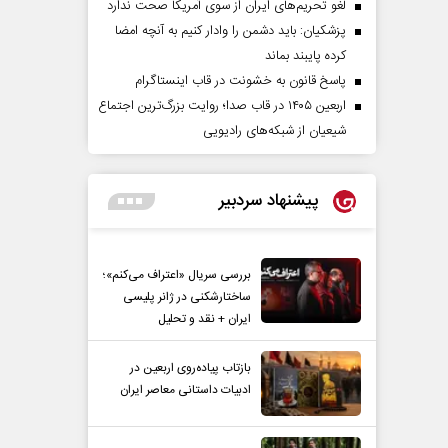
لغو تحریم‌های ایران از سوی آمریکا صحت ندارد
پزشکیان: باید دشمن را وادار کنیم به آنچه امضا
کرده پایبند بماند
پاسخ قانون به خشونت در قاب اینستاگرام
اربعین ۱۴۰۵ در قاب صدا؛ روایت بزرگ‌ترین اجتماع
شیعیان از شبکه‌های رادیویی
پیشنهاد سردبیر
مردادماه
صفحات نخست روزنامه ها‌ی‌سه‌شنبه ۶ مردادماه
صفحات
بررسی سریال «اعتراف می‌کنم»؛
ساختارشکنی در ژانر پلیسی
ایران + نقد و تحلیل
بازتاب پیاده‌روی اربعین در
ادبیات داستانی معاصر ایران