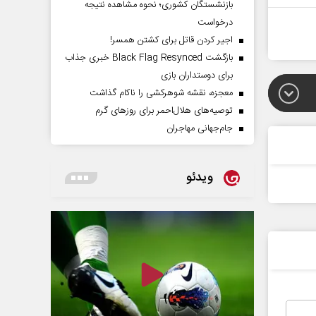
بازنشستگان کشوری؛ نحوه مشاهده نتیجه
درخواست
اجیر کردن قاتل برای کشتن همسر!
بازگشت Black Flag Resynced خبری جذاب
برای دوستداران بازی
معجزه، نقشه شوهرکشی را ناکام گذاشت
توصیه‌های هلال‌احمر برای روز‌های گرم
جام‌جهانی مهاجران
ویدئو