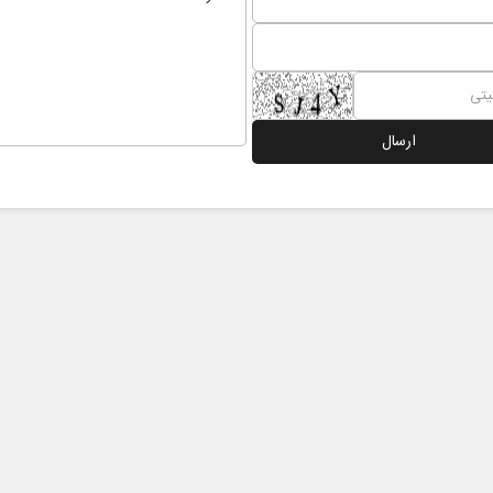
دت و
اربعین نماد مقاومت در برابر
همه 
استکبار‌
رحمت‌الله نوروزی - عضو کمیسیون اجتماعی
دکتر حکیمه سقای 
مجلس
تهران