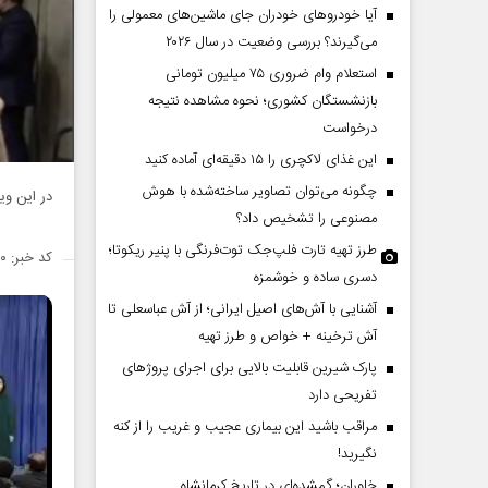
گیلان
آیا خودروهای خودران جای ماشین‌های معمولی را
می‌گیرند؟ بررسی وضعیت در سال ۲۰۲۶
استعلام وام ضروری ۷۵ میلیون تومانی
بازنشستگان کشوری؛ نحوه مشاهده نتیجه
درخواست
این غذای لاکچری را ۱۵ دقیقه‌ای آماده کنید
چگونه می‌توان تصاویر ساخته‌شده با هوش
در این وی
مصنوعی را تشخیص داد؟
طرز تهیه تارت فلپ‌جک توت‌فرنگی با پنیر ریکوتا؛
کد خبر: ۱۴۹۷۴۶۰
دسری ساده و خوشمزه
آشنایی با آش‌های اصیل ایرانی؛ از آش عباسعلی تا
آش ترخینه + خواص و طرز تهیه
پارک شیرین قابلیت‌ بالایی برای اجرای پروژهای
تفریحی دارد
مراقب باشید این بیماری عجیب و غریب را از کنه
نگیرید!
خاوران؛ گمشده‌ای در تاریخ کرمانشاه