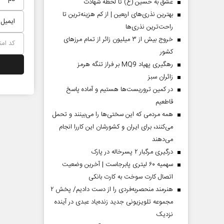
عشق به حسین (ع) تا لحظه شهادت
بهترین نذری‌های اربعین | از کم هزینه‌ترین تا
راحت‌ترین نذری‌ها
خروج بیش از ۳ میلیون زائر از تمام مرز‌های
کشور
رهگیری پهپاد MQ9 بر فراز تنگه هرمز
‌زائران سبز
در کمین تروریست‌ها هستیم و آماده پاسخ
قاطعیم
چرایی عقب‌نشینی ترامپ؟
پشت‌پرده تهدیدات کوتاه‏‌م
همه مردمی که این سختی‌ها را می‌بینند و تحمل
ادعا‌های خلاف واقع آمریکا
می‌کنند، برای ایران و کشورشان این کاررا انجام
می‌دهند
جوانی - تحلیلگر مسائل سیاسی
عباس سلیمی‌نمین - تحلیلگر مسائل سیاسی
درگیری مرگبار ۲ پسرخاله در پارک
سهمیه ۶۰ لیتری پابرجاست | آخرین وضعیت
اتصال کارت سوخت به کارت بانکی
هنرمند منحصر‌به‌فردی را از دست دادیم/ پخش ۲
مجموعه تلویزیونی جدید زنده‌یاد عبدی در آینده
نزدیک