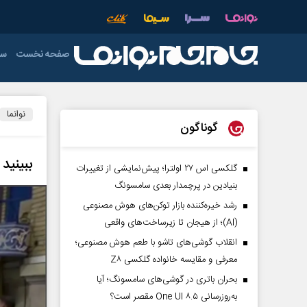
صفحه نخست
سی
دولت
فوتبال
عمومی
دفاع مقدس
اقتصاد ایران
آذربایجان شرق
خ
نوانما
اردبیل
رهبری
صدا و سیما
ورزش های تو
گوناگون
فوتسال
چهارمحال و بخ
ببینید
گلکسی اس ۲۷ اولترا؛ پیش‌نمایشی از تغییرات
خوزستان
بنیادین در پرچمدار بعدی سامسونگ
فارس
رشد خیره‌کننده بازار توکن‌های هوش مصنوعی
(AI)؛ از هیجان تا زیرساخت‌های واقعی
کرمان
انقلاب گوشی‌های تاشو‌ با طعم هوش مصنوعی؛
لرستان
معرفی و مقایسه خانواده گلکسی Z۸
بحران باتری در گوشی‌های سامسونگ؛ آیا
هرمزگان
به‌روزرسانی One UI ۸.۵ مقصر است؟