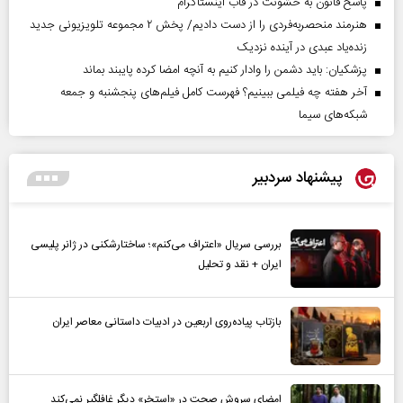
پاسخ قانون به خشونت در قاب اینستاگرام
هنرمند منحصر‌به‌فردی را از دست دادیم/ پخش ۲ مجموعه تلویزیونی جدید
زنده‌یاد عبدی در آینده نزدیک
پزشکیان: باید دشمن را وادار کنیم به آنچه امضا کرده پایبند بماند
آخر هفته چه فیلمی ببینیم؟ فهرست کامل فیلم‌های پنجشنبه و جمعه
شبکه‌های سیما
پیشنهاد سردبیر
بررسی سریال «اعتراف می‌کنم»؛ ساختارشکنی در ژانر پلیسی
ایران + نقد و تحلیل
بازتاب پیاده‌روی اربعین در ادبیات داستانی معاصر ایران
امضای سروش صحت در «استخر» دیگر غافلگیر نمی‌کند