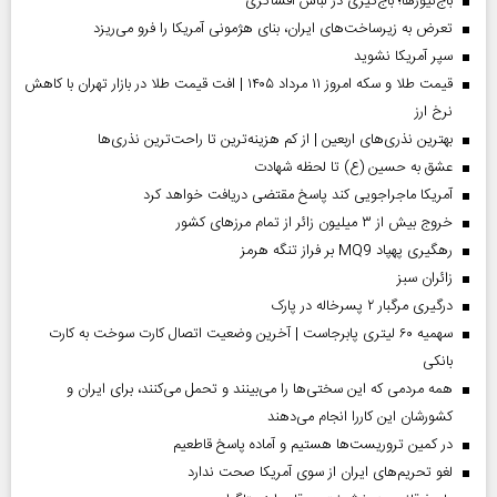
باج‌نیوزها؛ باج‌گیری در لباس افشاگری
تعرض به زیرساخت‌های ایران، بنای هژمونی آمریکا را فرو می‌ریزد
سپر آمریکا نشوید
قیمت طلا و سکه امروز ۱۱ مرداد ۱۴۰۵ | افت قیمت طلا در بازار تهران با کاهش
نرخ ارز
بهترین نذری‌های اربعین | از کم هزینه‌ترین تا راحت‌ترین نذری‌ها
عشق به حسین (ع) تا لحظه شهادت
آمریکا ماجراجویی کند پاسخ مقتضی دریافت خواهد کرد
خروج بیش از ۳ میلیون زائر از تمام مرز‌های کشور
رهگیری پهپاد MQ9 بر فراز تنگه هرمز
‌زائران سبز
درگیری مرگبار ۲ پسرخاله در پارک
سهمیه ۶۰ لیتری پابرجاست | آخرین وضعیت اتصال کارت سوخت به کارت
بانکی
همه مردمی که این سختی‌ها را می‌بینند و تحمل می‌کنند، برای ایران و
کشورشان این کاررا انجام می‌دهند
در کمین تروریست‌ها هستیم و آماده پاسخ قاطعیم
لغو تحریم‌های ایران از سوی آمریکا صحت ندارد