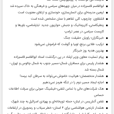
ابوالقاسم قاسم‌زاده در میان چهره‌های سیاسی و فرهنگی به خاک سپرده شد
اربعین مدرسه‌ای برای انسان‌سازی، خودسازی و ارتقای معنویت است
قشقاوی: چارچوب کلی تفاهم با عمان مشخص شده است
پنطیکاستی، کاریزماتیک و جنبش حواریون جدید: تبارشناسی، باور‌ها و
کاربست سیاسی در عصر ترامپ
خبرنگاران؛ راویان حقیقت جنگ
ترکیب طلایی برنج، لوبیا و گوشت که فراموش نمی‌شود
بهترین هدیه روز خبرنگار
پیام تسلیت معاون وزیر ارشاد در پی درگذشت استاد ابوالقاسم قاسم‌زاده
هشدار پلیس برای مسافران شمال؛ مسیر جنوب به شمال چالوس و تهران–
شمال بسته شد
هشدار متخصصان؛ هپاتیت خاموش می‌تواند به سرطان کبد برسد!
اجازه ایجاد مسیر دوم را در تنگه هرمز نمی‌دهیم
هک شرکت‌های مالی با تماس تلفنی؛ فیشینگ صوتی برای سرقت اطلاعات
حساس
نقض آتش‌بس در لبنان؛ حمله توپخانه‌ای و پهپادی اسرائیل به چند شهرک
هشدار نارنجی هواشناسی برای ۴ استان؛ خطر سیلاب و رعدوبرق در ارتفاعات