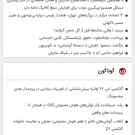
با همراهی کارشناسان، دانشگاهیان، مدیران و فعالان اقتصادی در حال پیگیری
مسائل هستیم/پیگیری دولت برای افزایش مبلغ کالابرگ ادامه دارد
۳ تصادف مرگبار در بزرگراه‌های تهران؛ هشدار پلیس درباره بی‌توجهی و تغییر
مسیر ناگهانی
ببینید | وقتی ستاره‌ها قبل از گل جشن گرفتند!
پرداخت مابه‌التفاوت حقوق بازنشستگان تأمین اجتماعی
بازگشت مسعود اطیابی با «نسخهٔ آزمایشی» به تلویزیون
ابراهیم حاتمی کیا با خاکستر سبز در شبکه نمایش
گوناگون
گلکسی اس ۲۷ اولترا؛ پیش‌نمایشی از تغییرات بنیادین در پرچمدار بعدی
سامسونگ
رشد خیره‌کننده بازار توکن‌های هوش مصنوعی (AI)؛ از هیجان تا
زیرساخت‌های واقعی
انقلاب گوشی‌های تاشو‌ با طعم هوش مصنوعی؛ معرفی و مقایسه خانواده
گلکسی Z۸