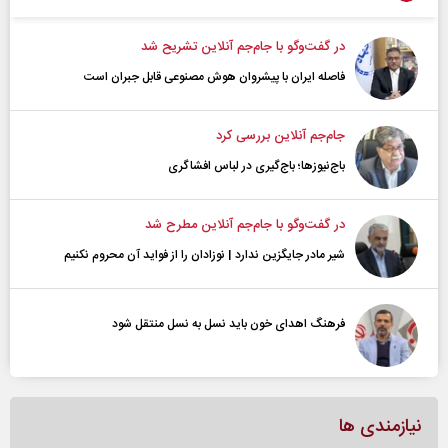
در گفت‌و‌گو با جام‌جم آنلاین تشریح شد
فاصله ایران با پیشرو‌ان هوش مصنوعی قابل جبران است
جام‌جم آنلاین بررسی کرد
باج‌نیوزها؛ باج‌گیری در لباس افشاگری
در گفت‌و‌گو با جام‌جم آنلاین مطرح شد
شیر مادر جایگزین ندارد | نوزادان را از فواید آن محروم نکنیم
فرهنگ اهدای خون باید نسل به نسل منتقل شود
نیازمندی ها