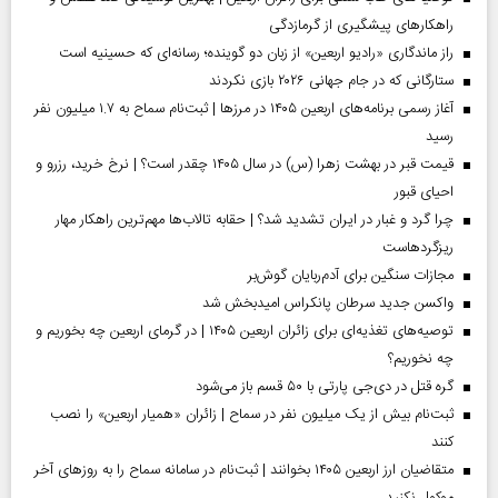
راهکارهای پیشگیری از گرمازدگی
راز ماندگاری «رادیو اربعین» از زبان دو گوینده؛ رسانه‌ای که حسینیه است
ستارگانی که در جام جهانی ۲۰۲۶ بازی نکردند
آغاز رسمی برنامه‌های اربعین ۱۴۰۵ در مرز‌ها | ثبت‌نام سماح به ۱.۷ میلیون نفر
رسید
قیمت قبر در بهشت زهرا (س) در سال ۱۴۰۵ چقدر است؟ | نرخ خرید، رزرو و
احیای قبور
چرا گرد و غبار در ایران تشدید شد؟ | حقابه تالاب‌ها مهم‌ترین راهکار مهار
ریزگردهاست
مجازات سنگین برای آدم‌ربایان گوش‌بر
واکسن جدید سرطان پانکراس امیدبخش شد
توصیه‌های تغذیه‌ای برای زائران اربعین ۱۴۰۵ | در گرمای اربعین چه بخوریم و
چه نخوریم؟
گره قتل در دی‌جی پارتی با ۵۰ قسم باز می‌شود
ثبت‌نام بیش از یک میلیون نفر در سماح | زائران «همیار اربعین» را نصب
کنند
متقاضیان ارز اربعین ۱۴۰۵ بخوانند | ثبت‌نام در سامانه سماح را به روز‌های آخر