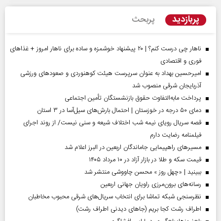
پربازدید
پربحث
ناهار چی درست کنم؟ | ۲۰ پیشنهاد خوشمزه و ساده برای ناهار امروز + غذاهای
فوری و اقتصادی
امیرحسین بهداد به عنوان سرپرست هیئت کوهنوردی و صعودهای ورزشی
آذربایجان شرقی منصوب شد
پرداخت مابه‌التفاوت حقوق بازنشستگان تأمین اجتماعی
دمای ۵۰ درجه در خوزستان | احتمال بارش‌های سیل‌آسا در ۳ استان
قصه سریال رویای نیمه شب اختلاف شیعه و سنی نیست/ از روند اجرای
فیلمنامه رضایت دارم
مسیر‌های راهپیمایی جاماندگان اربعین در البرز اعلام شد
قیمت سکه و طلا در بازار آزاد در ۱۰ مرداد ۱۴۰۵
ببینید | «چهل روز » محسن چاووشی منتشر شد
رسانه‌های برون‌مرزی راویان جهانی اربعین
نظرسنجی شبکه تماشا برای انتخاب سریال‌های شرقی محبوب مخاطبان
اطراف رشت کجا بریم (جاهای دیدنی اطراف رشت)