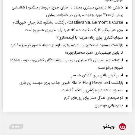
موکول نکنید
کاهش ۲۵ درصدی بستری مجدد با اجرای طرح «پرستار پیگیر» | شناسایی
بیش از ۳۰۰۰ مورد جدید سرطان در خانواده بیماران
Castlevania: Belmont’s Curse؛ بازگشت باشکوه شکارچیان خون‌آشام
روی هر لینکی کلیک نکنید، دام کلاهبرداران سایبری همین‌جاست
سرمایه‌گذاری برای رفاه؛ هزینه یا آینده‌سازی؟
بازگشت مسعود شصت‌چی با دردسر‌های تازه؛ از شایعه حضور در میز مذاکره
تا پایان فیلمبرداری «مرد سه‌هزارچهره»
استعلام وام ضروری ۷۵ میلیون تومانی بازنشستگان کشوری؛ نحوه مشاهده
نتیجه درخواست
اجیر کردن قاتل برای کشتن همسر!
بازگشت Black Flag Resynced خبری جذاب برای دوستداران بازی
معجزه، نقشه شوهرکشی را ناکام گذاشت
توصیه‌های هلال‌احمر برای روز‌های گرم
جام‌جهانی مهاجران
ویدئو