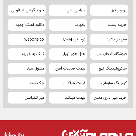
یوتوبروکرز
جراحی بینی
خرید گوشی شیائومی
هزینه پست
بخورات
دانلود آهنگ جدید
سئو در مشهد
نرم افزار CRM
webone.co
فروشگاه انتخاب من
هتل های تهران
کمک به خیریه
میکروبلیدینگ ابرو
قیمت ضایعات آهن
مفتول سیاه
کوچینگ سازمانی
قیمت هبلکس
جک سقفی
خرید میز اداری مدرن
قیمت میلگرد
میز کنفرانس