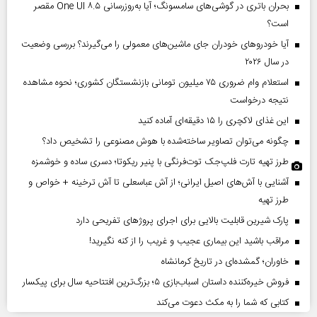
بحران باتری در گوشی‌های سامسونگ؛ آیا به‌روزرسانی One UI ۸.۵ مقصر
است؟
آیا خودروهای خودران جای ماشین‌های معمولی را می‌گیرند؟ بررسی وضعیت
در سال ۲۰۲۶
استعلام وام ضروری ۷۵ میلیون تومانی بازنشستگان کشوری؛ نحوه مشاهده
نتیجه درخواست
این غذای لاکچری را ۱۵ دقیقه‌ای آماده کنید
چگونه می‌توان تصاویر ساخته‌شده با هوش مصنوعی را تشخیص داد؟
طرز تهیه تارت فلپ‌جک توت‌فرنگی با پنیر ریکوتا؛ دسری ساده و خوشمزه
آشنایی با آش‌های اصیل ایرانی؛ از آش عباسعلی تا آش ترخینه + خواص و
طرز تهیه
پارک شیرین قابلیت‌ بالایی برای اجرای پروژهای تفریحی دارد
مراقب باشید این بیماری عجیب و غریب را از کنه نگیرید!
خاوران؛ گمشده‌ای در تاریخ کرمانشاه
فروش خیره‌کننده داستان اسباب‌بازی ۵؛ بزرگ‌ترین افتتاحیه سال برای پیکسار
کتابی که شما را به مکث دعوت می‌کند