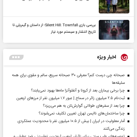
بررسی بازی Silent Hill: Townfall؛ از داستان و گیم‌پلی تا
تاریخ انتشار و سیستم مورد نیاز
اخبار ویژه
صبحانه چی درست کنم؟ معرفی ۳۰ صبحانه سریع، سالم و مقوی برای همه
سلیقه‌ها
چرا برخی بیماران بعد از کرونا و آنفلوآنزا ماه‌ها بهبود نمی‌یابند؟
ثبت‌نام ۲.۵ میلیون زائر در سماح | عبور ۱.۷ میلیون نفر از مرز‌های اربعین
چرا بعد از سفرهای طولانی گوارش‌تان به هم می‌ریزد؟
چرا ساختمان‌های ناایمن تهران تعیین تکلیف نمی‌شوند؟
آمار معلولیت در ایران | بیش از ۱۰.۵ میلیون نفر با محدودیت عملکردی
زندگی می‌کنند
توصیه‌های طب سنتی برای زائران اربعین | بهترین نوشیدنی ضد عطش و