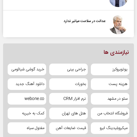
عدالت در سلامت میانبر ندارد
نیازمندی ها
یوتوبروکرز
جراحی بینی
خرید گوشی شیائومی
هزینه پست
بخورات
دانلود آهنگ جدید
سئو در مشهد
نرم افزار CRM
webone.co
فروشگاه انتخاب من
هتل های تهران
کمک به خیریه
میکروبلیدینگ ابرو
قیمت ضایعات آهن
مفتول سیاه