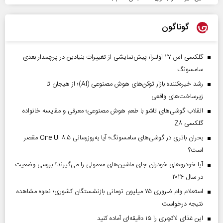
گوناگون
گلکسی اس ۲۷ اولترا؛ پیش‌نمایشی از تغییرات بنیادین در پرچمدار بعدی
سامسونگ
رشد خیره‌کننده بازار توکن‌های هوش مصنوعی (AI)؛ از هیجان تا
زیرساخت‌های واقعی
انقلاب گوشی‌های تاشو‌ با طعم هوش مصنوعی؛ معرفی و مقایسه خانواده
گلکسی Z۸
بحران باتری در گوشی‌های سامسونگ؛ آیا به‌روزرسانی One UI ۸.۵ مقصر
است؟
آیا خودروهای خودران جای ماشین‌های معمولی را می‌گیرند؟ بررسی وضعیت
در سال ۲۰۲۶
استعلام وام ضروری ۷۵ میلیون تومانی بازنشستگان کشوری؛ نحوه مشاهده
نتیجه درخواست
این غذای لاکچری را ۱۵ دقیقه‌ای آماده کنید