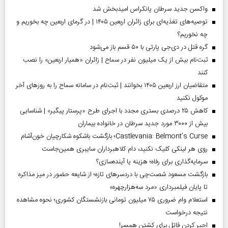
واکسن جدید سرطان پانکراس امیدبخش شد
توصیه‌های تغذیه‌ای برای زائران اربعین ۱۴۰۵ | در گرمای اربعین چه بخوریم و
چه نخوریم؟
گره قتل در دی‌جی پارتی با ۵۰ قسم باز می‌شود
ثبت‌نام بیش از یک میلیون نفر در سماح | زائران «همیار اربعین» را نصب
کنند
متقاضیان ارز اربعین ۱۴۰۵ بخوانند | ثبت‌نام در سامانه سماح را به روز‌های آخر
موکول نکنید
کاهش ۲۵ درصدی بستری مجدد با اجرای طرح «پرستار پیگیر» | شناسایی
بیش از ۳۰۰۰ مورد جدید سرطان در خانواده بیماران
Castlevania: Belmont’s Curse؛ بازگشت باشکوه شکارچیان خون‌آشام
روی هر لینکی کلیک نکنید، دام کلاهبرداران سایبری همین‌جاست
سرمایه‌گذاری برای رفاه؛ هزینه یا آینده‌سازی؟
بازگشت مسعود شصت‌چی با دردسر‌های تازه؛ از شایعه حضور در میز مذاکره
تا پایان فیلمبرداری «مرد سه‌هزارچهره»
استعلام وام ضروری ۷۵ میلیون تومانی بازنشستگان کشوری؛ نحوه مشاهده
نتیجه درخواست
اجیر کردن قاتل برای کشتن همسر!