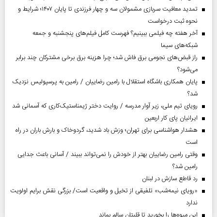
تمدید معافیت سربازی مشمولان سه و چهار فرزندی تا پایان ۱۴۰۷؛ شرایط و
نحوه ثبت درخواست
آخر هفته چه فیلمی ببینیم؟ فهرست کامل فیلم‌های پنجشنبه و جمعه
شبکه‌های سیما
راز قبض‌های نجومی برق فاش شد؛ چرا هزینه برق برخی مشترکان چند برابر
می‌شود؟
پایان همکاری باشگاه استقلال با رامین رضاییان / رامین به پرسپولیس نزدیک
شد؟
رویای تیم ملی، زیر آوار مدرسه / روایت دختر ژیمناستیک‌کاری که آسمانی شد
ایرانیان پای کار اربعین
هشدار هواشناسی برای تهران؛ وزش باد شدید، گردوخاک و بارش باران در راه
است
وقتی رامین رضاییان بهتر از خودش را نمی‌تواند ببیند / آسانی باعث جدایی
رامین شد؟
رد قاطع سازش در لبنان
«رویای نیمه‌شب» تلفیقی از تخیل و واقعیت است/ بزرگی نقش برایم اولویت
ندارد
این میوه‌ها را بخورید تا قلبتان سالم بماند