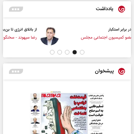
یادداشت
از باتلاق انرژی تا بن‌بست ترامپ
س
رضا سپهوند - سخنگوی کمیسیون انرژی مجلس
پیشخوان