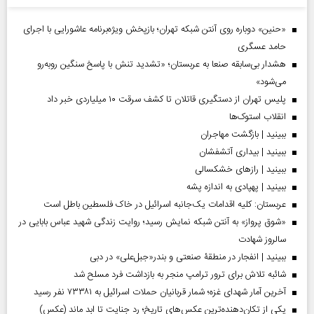
«حنین» دوباره روی آنتن شبکه تهران؛ بازپخش ویژه‌برنامه عاشورایی با اجرای
حامد عسگری
هشدار بی‌سابقه صنعا به عربستان؛ «تشدید تنش با پاسخ سنگین روبه‌رو
می‌شود»
پلیس تهران از دستگیری قاتلان تا کشف سرقت ۱۰ میلیاردی خبر داد
انقلاب استوک‌ها
ببینید | بازگشت مهاجران
ببینید | بیداری آتشفشان
ببینید | رازهای خشکسالی
ببینید | پهپادی به اندازه پشه
عربستان: کلیه اقدامات یک‌جانبه اسرائیل در خاک فلسطین باطل است
«شوق پرواز» به آنتن شبکه نمایش رسید؛ روایت زندگی شهید عباس بابایی در
سالروز شهادت
ببینید | انفجار در منطقۀ صنعتی و بندر«جبل‌علی» در دبی
شائبه تلاش برای ترور ترامپ منجر به بازداشت فرد مسلح شد
آخرین آمار شهدای غزه؛ شمار قربانیان حملات اسرائیل به ۷۳۳۸۱ نفر رسید
یکی از تکان‌دهنده‌ترین عکس‌های تاریخ؛ رد جنایت تا ابد ماند (عکس)