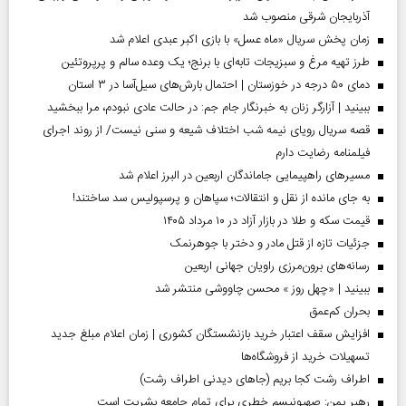
آذربایجان شرقی منصوب شد
زمان پخش سریال «ماه عسل» با بازی اکبر عبدی اعلام شد
طرز تهیه مرغ و سبزیجات تابه‌ای با برنج؛ یک وعده سالم و پرپروتئین
دمای ۵۰ درجه در خوزستان | احتمال بارش‌های سیل‌آسا در ۳ استان
ببینید | آزارگر زنان به خبرنگار جام جم: در حالت عادی نبودم، مرا ببخشید
قصه سریال رویای نیمه شب اختلاف شیعه و سنی نیست/ از روند اجرای
فیلمنامه رضایت دارم
مسیر‌های راهپیمایی جاماندگان اربعین در البرز اعلام شد
به جای مانده از نقل و انتقالات؛ سپاهان و پرسپولیس سد ساختند!
قیمت سکه و طلا در بازار آزاد در ۱۰ مرداد ۱۴۰۵
جزئیات تازه از قتل مادر و دختر با جوهرنمک
رسانه‌های برون‌مرزی راویان جهانی اربعین
ببینید | «چهل روز » محسن چاووشی منتشر شد
بحران کم‌عمق
افزایش سقف اعتبار خرید بازنشستگان کشوری | زمان اعلام مبلغ جدید
تسهیلات خرید از فروشگاه‌ها
اطراف رشت کجا بریم (جاهای دیدنی اطراف رشت)
رهبر یمن: صهیونیسم خطری برای تمام جامعه بشریت است