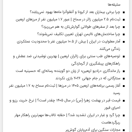
سلیقه‌ها
چرا برخی بیماران بعد از کرونا و آنفلوآنزا ماه‌ها بهبود نمی‌یابند؟
ثبت‌نام ۲.۵ میلیون زائر در سماح | عبور ۱.۷ میلیون نفر از مرز‌های اربعین
چرا بعد از سفرهای طولانی گوارش‌تان به هم می‌ریزد؟
چرا ساختمان‌های ناایمن تهران تعیین تکلیف نمی‌شوند؟
آمار معلولیت در ایران | بیش از ۱۰.۵ میلیون نفر با محدودیت عملکردی
زندگی می‌کنند
توصیه‌های طب سنتی برای زائران اربعین | بهترین نوشیدنی ضد عطش و
راهکارهای پیشگیری از گرمازدگی
راز ماندگاری «رادیو اربعین» از زبان دو گوینده؛ رسانه‌ای که حسینیه است
ستارگانی که در جام جهانی ۲۰۲۶ بازی نکردند
آغاز رسمی برنامه‌های اربعین ۱۴۰۵ در مرز‌ها | ثبت‌نام سماح به ۱.۷ میلیون نفر
رسید
قیمت قبر در بهشت زهرا (س) در سال ۱۴۰۵ چقدر است؟ | نرخ خرید، رزرو و
احیای قبور
چرا گرد و غبار در ایران تشدید شد؟ | حقابه تالاب‌ها مهم‌ترین راهکار مهار
ریزگردهاست
مجازات سنگین برای آدم‌ربایان گوش‌بر