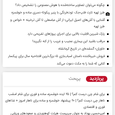
چگونه می‌توان تصاویر ساخته‌شده با هوش مصنوعی را تشخیص داد؟
طرز تهیه تارت فلپ‌جک توت‌فرنگی با پنیر ریکوتا؛ دسری ساده و خوشمزه
آشنایی با آش‌های اصیل ایرانی؛ از آش عباسعلی تا آش ترخینه + خواص و
طرز تهیه
پارک شیرین قابلیت‌ بالایی برای اجرای پروژهای تفریحی دارد
مراقب باشید این بیماری عجیب و غریب را از کنه نگیرید!
خاوران؛ گمشده‌ای در تاریخ کرمانشاه
فروش خیره‌کننده داستان اسباب‌بازی ۵؛ بزرگ‌ترین افتتاحیه سال برای پیکسار
کتابی که شما را به مکث دعوت می‌کند
پربازدید
پربحث
برای شام چی درست کنم؟ | ۲۵ ایده خوشمزه، ساده و فوری برای شام امشب
ناهار چی درست کنم؟ | ۲۰ پیشنهاد خوشمزه و ساده برای ناهار امروز + غذاهای
فوری و اقتصادی
امیرحسین بهداد به عنوان سرپرست هیئت کوهنوردی و صعودهای ورزشی