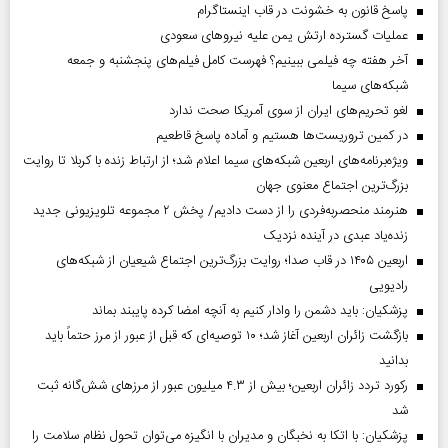
پاسخ قانون به خشونت در قاب اینستاگرام
عملیات گسترده ارتش یمن علیه نیروهای سعودی
آخر هفته چه فیلمی ببینیم؟ فهرست کامل فیلم‌های پنجشنبه و جمعه
شبکه‌های سیما
لغو تحریم‌های ایران از سوی آمریکا صحت ندارد
در کمین تروریست‌ها هستیم و آماده پاسخ قاطعیم
ویژه‌برنامه‌های اربعین شبکه‌های سیما اعلام شد؛ از ارتباط زنده با کربلا تا روایت
بزرگ‌ترین اجتماع معنوی جهان
هنرمند منحصر‌به‌فردی را از دست دادیم/ پخش ۲ مجموعه تلویزیونی جدید
زنده‌یاد عبدی در آینده نزدیک
اربعین ۱۴۰۵ در قاب صدا؛ روایت بزرگ‌ترین اجتماع شیعیان از شبکه‌های
رادیویی
پزشکیان: باید دشمن را وادار کنیم به آنچه امضا کرده پایبند بماند
بازگشت زائران اربعین آغاز شد؛ ۱۰ توصیه‌ای که قبل از عبور از مرز حتماً باید
بدانید
رکورد تردد زائران اربعین؛ بیش از ۴.۳ میلیون عبور از مرزهای شش‌گانه ثبت
شد
پزشکیان: با اتکا به نخبگان و مدیران با انگیزه می‌توان تحول نظام سلامت را