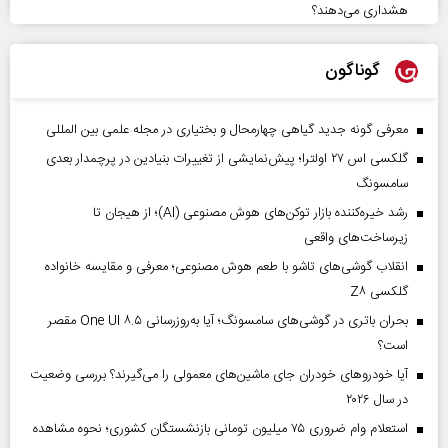
هشداری می‌دهند؟
گوناگون
معرفی گونه جدید گیاهی چهارمحال و بختیاری در مجله علمی بین المللی
گلکسی اس ۲۷ اولترا؛ پیش‌نمایشی از تغییرات بنیادین در پرچمدار بعدی
سامسونگ
رشد خیره‌کننده بازار توکن‌های هوش مصنوعی (AI)؛ از هیجان تا
زیرساخت‌های واقعی
انقلاب گوشی‌های تاشو‌ با طعم هوش مصنوعی؛ معرفی و مقایسه خانواده
گلکسی Z۸
بحران باتری در گوشی‌های سامسونگ؛ آیا به‌روزرسانی One UI ۸.۵ مقصر
است؟
آیا خودروهای خودران جای ماشین‌های معمولی را می‌گیرند؟ بررسی وضعیت
در سال ۲۰۲۶
استعلام وام ضروری ۷۵ میلیون تومانی بازنشستگان کشوری؛ نحوه مشاهده