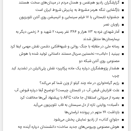
گزارشگران رادیو هم‌نفس و همدل مردم در میدان‌های سخت هستند
بازگشایی تنگه هرمز مشروط به پذیرش شروط ایران است
جشنواره تابستانی با ۱۷ فیلم سینمایی و انیمیشن روی آنتن تلویزیون
راویان نصر
آمار شهدای غزه به ۷۳ هزار و ۳۸۴ نفر رسید؛ ۲ شهید و ۶ زخمی دیگر به
بیمارستان‌ها منتقل شدند
رسانه ملی در مقابله با جنگ روانی و شبهه‌افکنی دشمن نقش مهمی ایفا کرد
ببینید | «لبالب»؛ نخستین سریال مستند داستانی تولید شده با هوش
مصنوعی روی آنتن شبکه دو
هشدار پژوهشگران درباره یک ماده پرکاربرد؛ نقش پلی‌اتیلن در تشدید کبد
چرب
رژیم گیاه‌خواری در ماه چند کیلو از وزن شما کم می‌کند؟
علت افزایش قبض آب در تابستان چیست؟ توضیح آبفا درباره قبوض آب
بصره از میزبانی استقلال جا ماند؛ AFC با پیشنهاد آبی‌ها مخالفت کرد
«آسباد»؛ روایتی تازه از دل سیستان به قاب تلویزیون می‌آید
بازداشت ۲۸ متهم در پرونده تراستی‌ها
«بلواي کذاب» از رادیو نمایش پخش می‌شود
هوش مصنوعی ویروس‌های جدید ساخت؛ دانشمندان درباره آینده چه