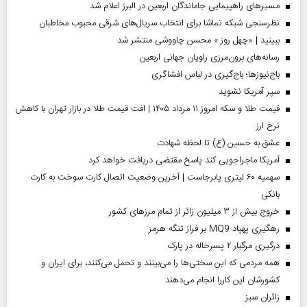
مسیر‌های راهپیمایی جاماندگان اربعین در البرز اعلام شد
نظرسنجی شبکه تماشا برای انتخاب سریال‌های شرقی محبوب مخاطبان
ببینید | «چهل روز » محسن چاووشی منتشر شد
رسانه‌های برون‌مرزی راویان جهانی اربعین
باج‌نیوزها؛ باج‌گیری در لباس افشاگری
سپر آمریکا نشوید
قیمت طلا و سکه امروز ۱۱ مرداد ۱۴۰۵ | افت قیمت طلا در بازار تهران با کاهش
نرخ ارز
عشق به حسین (ع) تا لحظه شهادت
آمریکا ماجراجویی کند پاسخ مقتضی دریافت خواهد کرد
سهمیه ۶۰ لیتری پابرجاست | آخرین وضعیت اتصال کارت سوخت به کارت
بانکی
خروج بیش از ۳ میلیون زائر از تمام مرز‌های کشور
رهگیری پهپاد MQ9 بر فراز تنگه هرمز
درگیری مرگبار ۲ پسرخاله در پارک
همه مردمی که این سختی‌ها را می‌بینند و تحمل می‌کنند، برای ایران و
کشورشان این کاررا انجام می‌دهند
‌زائران سبز