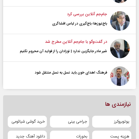
جام‌جم آنلاین بررسی کرد
باج‌نیوزها؛ باج‌گیری در لباس افشاگری
در گفت‌و‌گو با جام‌جم آنلاین مطرح شد
شیر مادر جایگزین ندارد | نوزادان را از فواید آن محروم نکنیم
فرهنگ اهدای خون باید نسل به نسل منتقل شود
نیازمندی ها
یوتوبروکرز
جراحی بینی
خرید گوشی شیائومی
هزینه پست
بخورات
دانلود آهنگ جدید