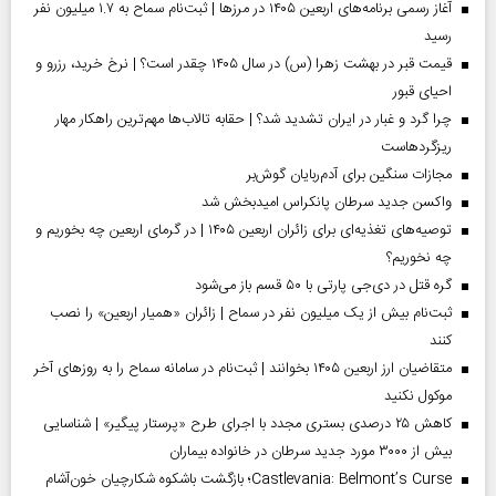
آغاز رسمی برنامه‌های اربعین ۱۴۰۵ در مرز‌ها | ثبت‌نام سماح به ۱.۷ میلیون نفر
رسید
قیمت قبر در بهشت زهرا (س) در سال ۱۴۰۵ چقدر است؟ | نرخ خرید، رزرو و
احیای قبور
چرا گرد و غبار در ایران تشدید شد؟ | حقابه تالاب‌ها مهم‌ترین راهکار مهار
ریزگردهاست
مجازات سنگین برای آدم‌ربایان گوش‌بر
واکسن جدید سرطان پانکراس امیدبخش شد
توصیه‌های تغذیه‌ای برای زائران اربعین ۱۴۰۵ | در گرمای اربعین چه بخوریم و
چه نخوریم؟
گره قتل در دی‌جی پارتی با ۵۰ قسم باز می‌شود
ثبت‌نام بیش از یک میلیون نفر در سماح | زائران «همیار اربعین» را نصب
کنند
متقاضیان ارز اربعین ۱۴۰۵ بخوانند | ثبت‌نام در سامانه سماح را به روز‌های آخر
موکول نکنید
کاهش ۲۵ درصدی بستری مجدد با اجرای طرح «پرستار پیگیر» | شناسایی
بیش از ۳۰۰۰ مورد جدید سرطان در خانواده بیماران
Castlevania: Belmont’s Curse؛ بازگشت باشکوه شکارچیان خون‌آشام