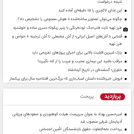
نتیجه درخواست
این غذای لاکچری را ۱۵ دقیقه‌ای آماده کنید
چگونه می‌توان تصاویر ساخته‌شده با هوش مصنوعی را تشخیص داد؟
طرز تهیه تارت فلپ‌جک توت‌فرنگی با پنیر ریکوتا؛ دسری ساده و خوشمزه
آشنایی با آش‌های اصیل ایرانی؛ از آش عباسعلی تا آش ترخینه + خواص و
طرز تهیه
پارک شیرین قابلیت‌ بالایی برای اجرای پروژهای تفریحی دارد
مراقب باشید این بیماری عجیب و غریب را از کنه نگیرید!
خاوران؛ گمشده‌ای در تاریخ کرمانشاه
فروش خیره‌کننده داستان اسباب‌بازی ۵؛ بزرگ‌ترین افتتاحیه سال برای پیکسار
پربازدید
پربحث
امیرحسین بهداد به عنوان سرپرست هیئت کوهنوردی و صعودهای ورزشی
آذربایجان شرقی منصوب شد
پرداخت مابه‌التفاوت حقوق بازنشستگان تأمین اجتماعی