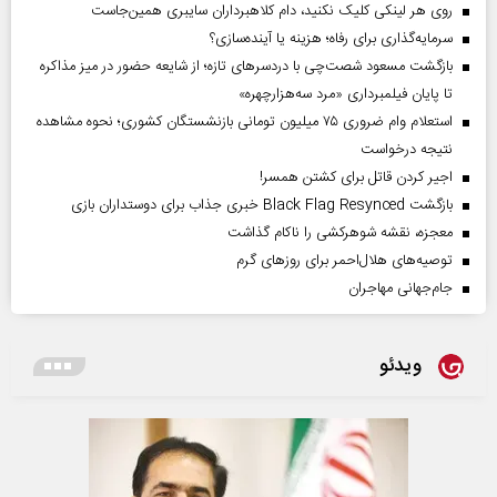
روی هر لینکی کلیک نکنید، دام کلاهبرداران سایبری همین‌جاست
سرمایه‌گذاری برای رفاه؛ هزینه یا آینده‌سازی؟
بازگشت مسعود شصت‌چی با دردسر‌های تازه؛ از شایعه حضور در میز مذاکره
تا پایان فیلمبرداری «مرد سه‌هزارچهره»
استعلام وام ضروری ۷۵ میلیون تومانی بازنشستگان کشوری؛ نحوه مشاهده
نتیجه درخواست
اجیر کردن قاتل برای کشتن همسر!
بازگشت Black Flag Resynced خبری جذاب برای دوستداران بازی
معجزه، نقشه شوهرکشی را ناکام گذاشت
توصیه‌های هلال‌احمر برای روز‌های گرم
جام‌جهانی مهاجران
ویدئو