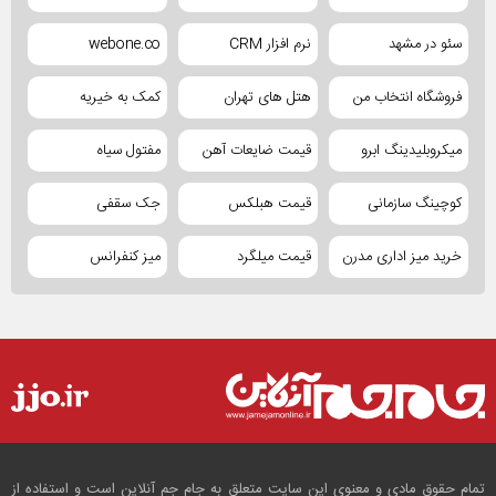
سئو در مشهد
نرم افزار CRM
webone.co
فروشگاه انتخاب من
هتل های تهران
کمک به خیریه
میکروبلیدینگ ابرو
قیمت ضایعات آهن
مفتول سیاه
کوچینگ سازمانی
قیمت هبلکس
جک سقفی
خرید میز اداری مدرن
قیمت میلگرد
میز کنفرانس
تمام حقوق مادی و معنوی این سایت متعلق به جام جم آنلاین است و استفاده از