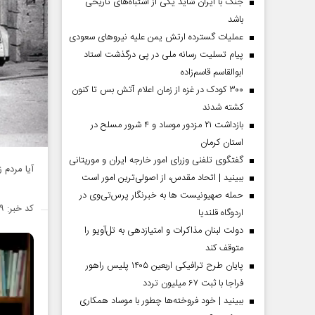
جنگ با ایران شاید یکی از اشتباه‌های تاریخی
گیلان
باشد
عملیات گسترده ارتش یمن علیه نیروهای سعودی
پیام تسلیت رسانه ملی در پی درگذشت استاد
ابوالقاسم قاسم‌زاده
۳۰۰ کودک در غزه از زمان اعلام آتش بس تا کنون
کشته شدند
بازداشت ۲۱ مزدور موساد و ۴ شرور مسلح در
استان کرمان
گفتگوی تلفنی وزرای امور خارجه ایران و موریتانی
آیا مردم 
ببینید | اتحاد مقدس، از اصولی‌ترین امور است
حمله صهیونیست ها به خبرنگار پرس‌تی‌وی در
کد خبر: ۱۴۹۱۷۵۹
اردوگاه قلندیا
دولت لبنان مذاکرات و امتیازدهی به تل‌آویو را
متوقف کند
پایان طرح ترافیکی اربعین ۱۴۰۵ پلیس راهور
فراجا با ثبت ۶۷ میلیون تردد
ببینید | خود فروخته‌ها چطور با موساد همکاری