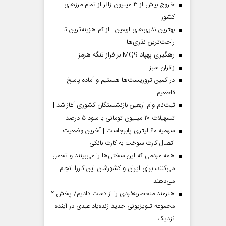
خروج بیش از ۳ میلیون زائر از تمام مرز‌های
کشور
بهترین نذری‌های اربعین | از کم هزینه‌ترین تا
راحت‌ترین نذری‌ها
رهگیری پهپاد MQ9 بر فراز تنگه هرمز
‌زائران سبز
در کمین تروریست‌ها هستیم و آماده پاسخ
قاطعیم
ثبت‌نام وام اربعین بازنشستگان کشوری آغاز شد |
تسهیلات ۲۰ میلیون تومانی با سود ۵ درصد
سهمیه ۶۰ لیتری پابرجاست | آخرین وضعیت
اتصال کارت سوخت به کارت بانکی
همه مردمی که این سختی‌ها را می‌بینند و تحمل
می‌کنند، برای ایران و کشورشان این کاررا انجام
می‌دهند
هنرمند منحصر‌به‌فردی را از دست دادیم/ پخش ۲
مجموعه تلویزیونی جدید زنده‌یاد عبدی در آینده
نزدیک