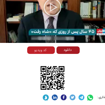
Play
Video
دانلود
کد ویدیو
اری :