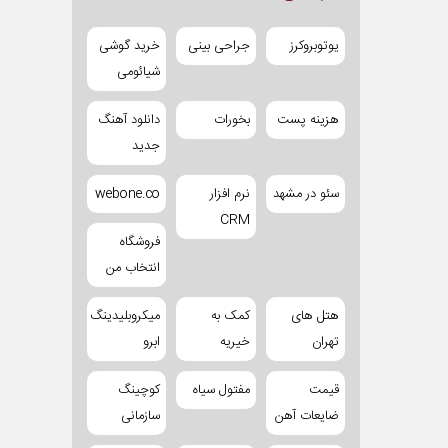
یوتوبروکرز
جراحی بینی
خرید گوشی
شیائومی
هزینه پست
بخورات
دانلود آهنگ
جدید
سئو در مشهد
نرم افزار
webone.co
CRM
فروشگاه
انتخاب من
هتل های
کمک به
میکروبلیدینگ
تهران
خیریه
ابرو
قیمت
مفتول سیاه
کوچینگ
ضایعات آهن
سازمانی