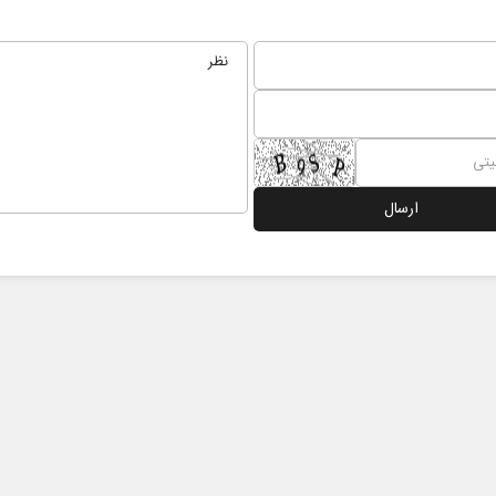
از باتلاق انرژی تا بن‌بست ترامپ
حکایت یک تار
نرگس خانعلی‌زا
رضا سپهوند - سخنگوی کمیسیون انرژی مجلس