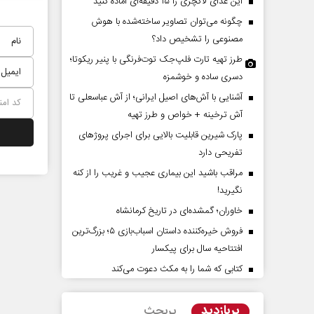
این غذای لاکچری را ۱۵ دقیقه‌ای آماده کنید
چگونه می‌توان تصاویر ساخته‌شده با هوش
مصنوعی را تشخیص داد؟
طرز تهیه تارت فلپ‌جک توت‌فرنگی با پنیر ریکوتا؛
دسری ساده و خوشمزه
آشنایی با آش‌های اصیل ایرانی؛ از آش عباسعلی تا
آش ترخینه + خواص و طرز تهیه
پارک شیرین قابلیت‌ بالایی برای اجرای پروژهای
ه تهدیدات کوتاه‏‌مدت و
اربعین نماد مقاومت در برابر
تفریحی دارد
 خلاف واقع آمریکا
استکبار‌
مراقب باشید این بیماری عجیب و غریب را از کنه
نگیرید!
حلیلگر مسائل سیاسی
رحمت‌الله نوروزی - عضو کمیسیون اجتماعی
خاوران؛ گمشده‌ای در تاریخ کرمانشاه
مجلس
فروش خیره‌کننده داستان اسباب‌بازی ۵؛ بزرگ‌ترین
افتتاحیه سال برای پیکسار
کتابی که شما را به مکث دعوت می‌کند
پربازدید
پربحث