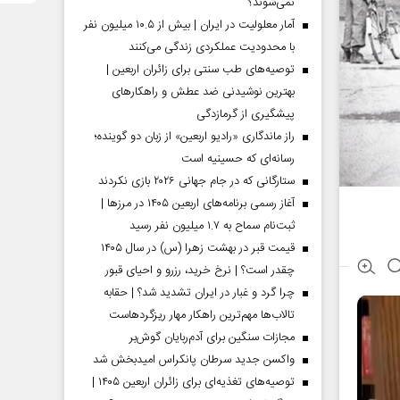
نمی‌شوند؟
آمار معلولیت در ایران | بیش از ۱۰.۵ میلیون نفر
با محدودیت عملکردی زندگی می‌کنند
توصیه‌های طب سنتی برای زائران اربعین |
بهترین نوشیدنی ضد عطش و راهکارهای
پیشگیری از گرمازدگی
راز ماندگاری «رادیو اربعین» از زبان دو گوینده؛
رسانه‌ای که حسینیه است
ستارگانی که در جام جهانی ۲۰۲۶ بازی نکردند
آغاز رسمی برنامه‌های اربعین ۱۴۰۵ در مرز‌ها |
ثبت‌نام سماح به ۱.۷ میلیون نفر رسید
قیمت قبر در بهشت زهرا (س) در سال ۱۴۰۵
چقدر است؟ | نرخ خرید، رزرو و احیای قبور
چرا گرد و غبار در ایران تشدید شد؟ | حقابه
تالاب‌ها مهم‌ترین راهکار مهار ریزگردهاست
مجازات سنگین برای آدم‌ربایان گوش‌بر
واکسن جدید سرطان پانکراس امیدبخش شد
توصیه‌های تغذیه‌ای برای زائران اربعین ۱۴۰۵ |