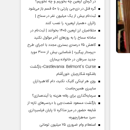
در گرمای اربعین چه بخوریم و چه نخوریم؟
گره قتل در دی‌جی پارتی با ۵۰ قسم باز می‌شود
ثبت‌نام بیش از یک میلیون نفر در سماح |
زائران «همیار اربعین» را نصب کنند
متقاضیان ارز اربعین ۱۴۰۵ بخوانند | ثبت‌نام در
سامانه سماح را به روز‌های آخر موکول نکنید
کاهش ۲۵ درصدی بستری مجدد با اجرای طرح
«پرستار پیگیر» | شناسایی بیش از ۳۰۰۰ مورد
جدید سرطان در خانواده بیماران
Castlevania: Belmont’s Curse؛ بازگشت
باشکوه شکارچیان خون‌آشام
روی هر لینکی کلیک نکنید، دام کلاهبرداران
سایبری همین‌جاست
سرمایه‌گذاری برای رفاه؛ هزینه یا آینده‌سازی؟
بازگشت مسعود شصت‌چی با دردسر‌های تازه؛ از
شایعه حضور در میز مذاکره تا پایان فیلمبرداری
«مرد سه‌هزارچهره»
استعلام وام ضروری ۷۵ میلیون تومانی