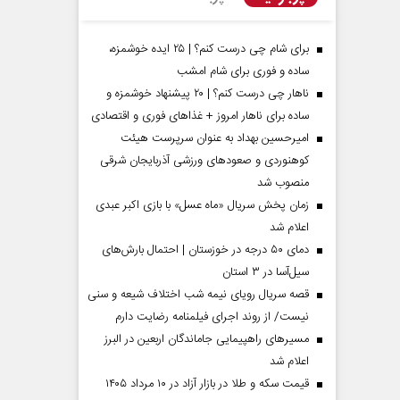
برای شام چی درست کنم؟ | ۲۵ ایده خوشمزه،
ساده و فوری برای شام امشب
ناهار چی درست کنم؟ | ۲۰ پیشنهاد خوشمزه و
ساده برای ناهار امروز + غذاهای فوری و اقتصادی
امیرحسین بهداد به عنوان سرپرست هیئت
کوهنوردی و صعودهای ورزشی آذربایجان شرقی
منصوب شد
زمان پخش سریال «ماه عسل» با بازی اکبر عبدی
اعلام شد
مردادماه
صفحات نخست روزنامه ها‌ی‌سه‌شنبه ۶ مردادماه
صفحات
دمای ۵۰ درجه در خوزستان | احتمال بارش‌های
سیل‌آسا در ۳ استان
قصه سریال رویای نیمه شب اختلاف شیعه و سنی
نیست/ از روند اجرای فیلمنامه رضایت دارم
مسیر‌های راهپیمایی جاماندگان اربعین در البرز
اعلام شد
قیمت سکه و طلا در بازار آزاد در ۱۰ مرداد ۱۴۰۵