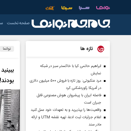
صفحه نخست
سی
دولت
فوتبال
عمومی
دفاع مقدس
اقتصاد ایران
آذربایجان شرق
خ
تازه ها
نوانما
اردبیل
رهبری
صدا و سیما
ورزش های تو
فوتسال
چهارمحال و بخ
ابراهیم حاتمی کیا با خاکستر سبز در شبکه
ببینید
نمایش
خوزستان
بودند!
مرد عنکبوتی: روز تازه با فروش ۵۰۰ میلیون دلاری
فارس
در آمریکا رکوردشکنی کرد
فاصله ایران با پیشرو‌ان هوش مصنوعی قابل
کرمان
جبران است
لرستان
واقعیت‌ها را بپذیرید و به تعهدات خود عمل کنید
اعلام جزئیات ثبت ادعا، تهیه نقشه UTM و ارائه
هرمزگان
مادر سند