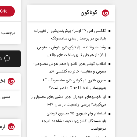
گوناگون
گلکسی اس ۲۷ اولترا؛ پیش‌نمایشی از تغییرات
برچسب ه
بنیادین در پرچمدار بعدی سامسونگ
رشد خیره‌کننده بازار توکن‌های هوش مصنوعی
(AI)؛ از هیجان تا زیرساخت‌های واقعی
ن
انقلاب گوشی‌های تاشو‌ با طعم هوش مصنوعی؛
معرفی و مقایسه خانواده گلکسی Z۸
اخب
بحران باتری در گوشی‌های سامسونگ؛ آیا
به‌روزرسانی One UI ۸.۵ مقصر است؟
آیا خودروهای خودران جای ماشین‌های معمولی را
مسیر پ
می‌گیرند؟ بررسی وضعیت در سال ۲۰۲۶
استعلام وام ضروری ۷۵ میلیون تومانی
بازنشستگان کشوری؛ نحوه مشاهده نتیجه
ارس
درخواست