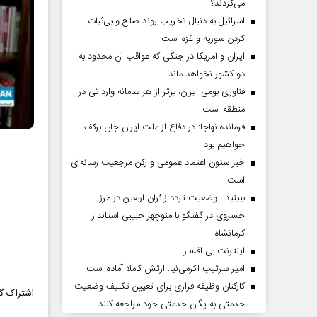
می‌کردند؟
اسرائیل به دنبال تخریب روند صلح و بی‌ثبات
کردن سوریه و غزه است
ایران و آمریکا در جنگی که عواقب آن محدود به
دو کشور نخواهد ماند
فناوری بومی ایران، برتر از هر سامانه وارداتی در
منطقه است
فرمانده نهاجا: در دفاع از ملت ایران جان برکف
خواهیم بود
خبر ستون اعتماد عمومی و رکن مرجعیت رسانه‌ای
است
ببینید | وضعیت تردد زائران اربعین در مرز
خسروی در گفتگو با منوچهر حبیبی استاندار
کرمانشاه
اینترنت بی افسار
امیر سرتیپ اکرمی‌نیا: ارتش کاملا آماده است
کارکنان وظیفه فراری برای تعیین تکلیف وضعیت
اشتراک گذ
خدمتی به یگان خدمتی خود مراجعه کنند