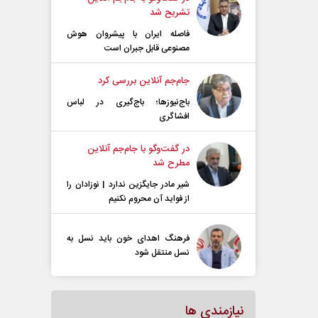
تشریح شد
فاصله ایران با پیشرو‌ان هوش
مصنوعی قابل جبران است
جام‌جم آنلاین بررسی کرد
باج‌نیوزها؛ باج‌گیری در لباس
افشاگری
در گفت‌و‌گو با جام‌جم آنلاین
مطرح شد
شیر مادر جایگزین ندارد | نوزادان را
از فواید آن محروم نکنیم
فرهنگ اهدای خون باید نسل به
نسل منتقل شود
نیازمندی ها