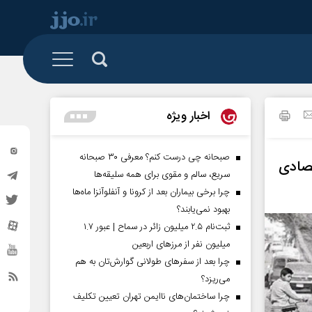
 و تشکل ها
البرز
رزمی
اخبار ویژه
تهران
گیشه روزنامه
خراسان شمالی
صبحانه چی درست کنم؟ معرفی ۳۰ صبحانه
تصادی
سریع، سالم و مقوی برای همه سلیقه‌ها
سیستان و بلوچستان
چرا برخی بیماران بعد از کرونا و آنفلوآنزا ماه‌ها
کردستان
بهبود نمی‌یابند؟
ثبت‌نام ۲.۵ میلیون زائر در سماح | عبور ۱.۷
گلستان
میلیون نفر از مرز‌های اربعین
ساوه
چرا بعد از سفرهای طولانی گوارش‌تان به هم
می‌ریزد؟
مناطق آزاد
چرا ساختمان‌های ناایمن تهران تعیین تکلیف