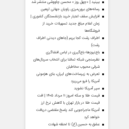
ببینید | «چهل روز » محسن چاووشی منتشر شد
رسانه‌های برون‌مرزی راویان جهانی اربعین
افزایش سقف اعتبار خرید بازنشستگان کشوری |
زمان اعلام مبلغ جدید تسهیلات خرید از
فروشگاه‌ها
اطراف رشت کجا بریم (جاهای دیدنی اطراف
رشت)
باج‌نیوزها؛ باج‌گیری در لباس افشاگری
نظرسنجی شبکه تماشا برای انتخاب سریال‌های
شرقی محبوب مخاطبان
تعرض به زیرساخت‌های ایران، بنای هژمونی
آمریکا را فرو می‌ریزد
سپر آمریکا نشوید
قیمت طلا و سکه امروز ۱۱ مرداد ۱۴۰۵ | افت
قیمت طلا در بازار تهران با کاهش نرخ ارز
آمریکا ماجراجویی کند پاسخ مقتضی دریافت
خواهد کرد
عشق به حسین (ع) تا لحظه شهادت