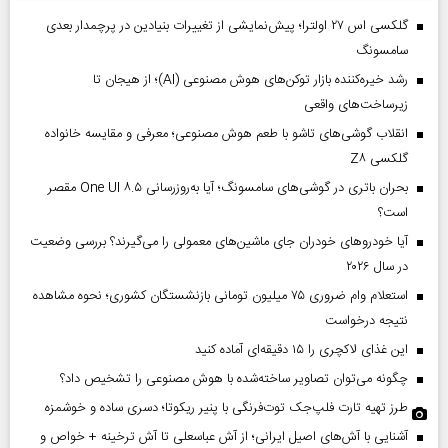
گلکسی اس ۲۷ اولترا؛ پیش‌نمایشی از تغییرات بنیادین در پرچمدار بعدی
سامسونگ
رشد خیره‌کننده بازار توکن‌های هوش مصنوعی (AI)؛ از هیجان تا
زیرساخت‌های واقعی
انقلاب گوشی‌های تاشو‌ با طعم هوش مصنوعی؛ معرفی و مقایسه خانواده
گلکسی Z۸
بحران باتری در گوشی‌های سامسونگ؛ آیا به‌روزرسانی One UI ۸.۵ مقصر
است؟
آیا خودروهای خودران جای ماشین‌های معمولی را می‌گیرند؟ بررسی وضعیت
در سال ۲۰۲۶
استعلام وام ضروری ۷۵ میلیون تومانی بازنشستگان کشوری؛ نحوه مشاهده
نتیجه درخواست
این غذای لاکچری را ۱۵ دقیقه‌ای آماده کنید
چگونه می‌توان تصاویر ساخته‌شده با هوش مصنوعی را تشخیص داد؟
طرز تهیه تارت فلپ‌جک توت‌فرنگی با پنیر ریکوتا؛ دسری ساده و خوشمزه
آشنایی با آش‌های اصیل ایرانی؛ از آش عباسعلی تا آش ترخینه + خواص و