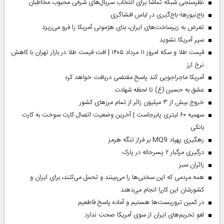
نظرسنجی شبکه تماشا برای انتخاب سریال‌های شرقی محبوب مخاطبان
باج‌نیوزها؛ باج‌گیری در لباس افشاگری
تعرض به زیرساخت‌های ایران، بنای هژمونی آمریکا را فرو می‌ریزد
سپر آمریکا نشوید
قیمت طلا و سکه امروز ۱۱ مرداد ۱۴۰۵ | افت قیمت طلا در بازار تهران با کاهش
نرخ ارز
آمریکا ماجراجویی کند پاسخ مقتضی دریافت خواهد کرد
عشق به حسین (ع) تا لحظه شهادت
خروج بیش از ۳ میلیون زائر از تمام مرز‌های کشور
سهمیه ۶۰ لیتری پابرجاست | آخرین وضعیت اتصال کارت سوخت به کارت
بانکی
رهگیری پهپاد MQ9 بر فراز تنگه هرمز
درگیری مرگبار ۲ پسرخاله در پارک
‌زائران سبز
همه مردمی که این سختی‌ها را می‌بینند و تحمل می‌کنند، برای ایران و
کشورشان این کاررا انجام می‌دهند
در کمین تروریست‌ها هستیم و آماده پاسخ قاطعیم
لغو تحریم‌های ایران از سوی آمریکا صحت ندارد