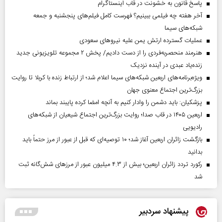
پاسخ قانون به خشونت در قاب اینستاگرام
آخر هفته چه فیلمی ببینیم؟ فهرست کامل فیلم‌های پنجشنبه و جمعه
شبکه‌های سیما
عملیات گسترده ارتش یمن علیه نیروهای سعودی
هنرمند منحصر‌به‌فردی را از دست دادیم/ پخش ۲ مجموعه تلویزیونی جدید
زنده‌یاد عبدی در آینده نزدیک
ویژه‌برنامه‌های اربعین شبکه‌های سیما اعلام شد؛ از ارتباط زنده با کربلا تا روایت
بزرگ‌ترین اجتماع معنوی جهان
پزشکیان: باید دشمن را وادار کنیم به آنچه امضا کرده پایبند بماند
اربعین ۱۴۰۵ در قاب صدا؛ روایت بزرگ‌ترین اجتماع شیعیان از شبکه‌های
رادیویی
بازگشت زائران اربعین آغاز شد؛ ۱۰ توصیه‌ای که قبل از عبور از مرز حتماً باید
بدانید
رکورد تردد زائران اربعین؛ بیش از ۴.۳ میلیون عبور از مرزهای شش‌گانه ثبت
شد
پیشنهاد سردبیر