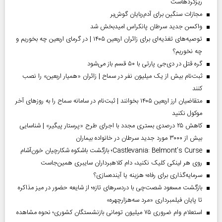
ریزگردهاست
مجازات سنگین برای آدم‌ربایان گوش‌بر
واکسن جدید سرطان پانکراس امیدبخش شد
توصیه‌های تغذیه‌ای برای زائران اربعین ۱۴۰۵ | در گرمای اربعین چه بخوریم و
چه نخوریم؟
گره قتل در دی‌جی پارتی با ۵۰ قسم باز می‌شود
ثبت‌نام بیش از یک میلیون نفر در سماح | زائران «همیار اربعین» را نصب
کنند
متقاضیان ارز اربعین ۱۴۰۵ بخوانند | ثبت‌نام در سامانه سماح را به روز‌های آخر
موکول نکنید
کاهش ۲۵ درصدی بستری مجدد با اجرای طرح «پرستار پیگیر» | شناسایی
بیش از ۳۰۰۰ مورد جدید سرطان در خانواده بیماران
Castlevania: Belmont’s Curse؛ بازگشت باشکوه شکارچیان خون‌آشام
روی هر لینکی کلیک نکنید، دام کلاهبرداران سایبری همین‌جاست
سرمایه‌گذاری برای رفاه؛ هزینه یا آینده‌سازی؟
بازگشت مسعود شصت‌چی با دردسر‌های تازه؛ از شایعه حضور در میز مذاکره
تا پایان فیلمبرداری «مرد سه‌هزارچهره»
استعلام وام ضروری ۷۵ میلیون تومانی بازنشستگان کشوری؛ نحوه مشاهده