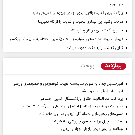
طرز تهیه
پارک شیرین قابلیت‌ بالایی برای اجرای پروژهای تفریحی دارد
مراقب باشید این بیماری عجیب و غریب را از کنه نگیرید!
خاوران؛ گمشده‌ای در تاریخ کرمانشاه
فروش خیره‌کننده داستان اسباب‌بازی ۵؛ بزرگ‌ترین افتتاحیه سال برای پیکسار
کتابی که شما را به مکث دعوت می‌کند
پربازدید
پربحث
امیرحسین بهداد به عنوان سرپرست هیئت کوهنوردی و صعودهای ورزشی
آذربایجان شرقی منصوب شد
پرداخت مابه‌التفاوت حقوق بازنشستگان تأمین اجتماعی
دمای ۵۰ درجه در خوزستان | احتمال بارش‌های سیل‌آسا در ۳ استان
مسیر‌های راهپیمایی جاماندگان اربعین در البرز اعلام شد
ببینید | «چهل روز » محسن چاووشی منتشر شد
رسانه‌های برون‌مرزی راویان جهانی اربعین