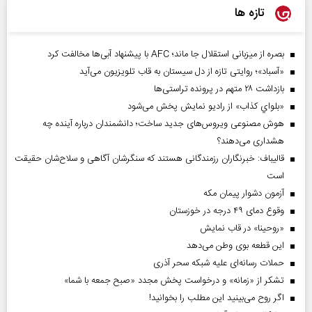
تازه ها
بصره از میزبانی استقلال جا ماند؛ AFC با پیشنهاد آبی‌ها مخالفت کرد
«آسباد»؛ روایتی تازه از دل سیستان به قاب تلویزیون می‌آید
بازداشت ۲۸ متهم در پرونده تراستی‌ها
«بلواي کذاب» از رادیو نمایش پخش می‌شود
هوش مصنوعی ویروس‌های جدید ساخت؛ دانشمندان درباره آینده چه
هشداری می‌دهند؟
قالیباف: خبرنگاران رزمندگانی هستند که سنگرشان آگاهی و سلاح‌شان حقیقت
است
آزمون دشوار پیمان مکه
وقوع دمای ۴۹ درجه در خوزستان
«روحینا» در قاب نمایش
این قطعه بوی وطن می‌دهد
حملات رسانه‌ای علیه شبکه سحر آذری
تشکر از «زمانه» و درخواست پخش مجدد «صبح جمعه با شما»
اگر روح می‌بینید این مطلب را بخوانید!