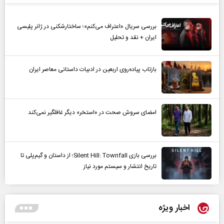
بررسی سریال «اعتراف می‌کنم»؛ ساختارشکنی در ژانر پلیسی
ایران + نقد و تحلیل
بازتاب پیاده‌روی اربعین در ادبیات داستانی معاصر ایران
امضای سروش صحت در «استخر» دیگر غافلگیر نمی‌کند
بررسی بازی Silent Hill: Townfall؛ از داستان و گیم‌پلی تا
تاریخ انتشار و سیستم مورد نیاز
اخبار ویژه