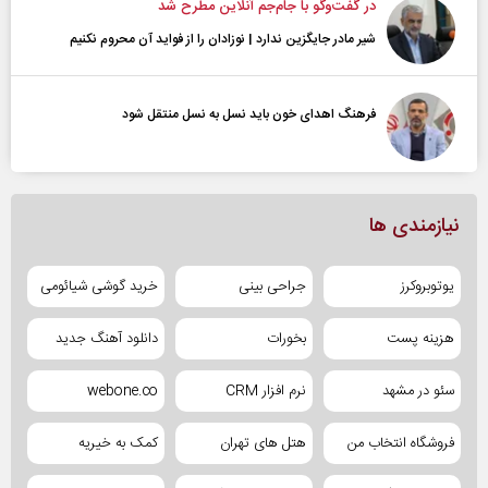
در گفت‌و‌گو با جام‌جم آنلاین مطرح شد
شیر مادر جایگزین ندارد | نوزادان را از فواید آن محروم نکنیم
فرهنگ اهدای خون باید نسل به نسل منتقل شود
نیازمندی ها
یوتوبروکرز
جراحی بینی
خرید گوشی شیائومی
هزینه پست
بخورات
دانلود آهنگ جدید
سئو در مشهد
نرم افزار CRM
webone.co
فروشگاه انتخاب من
هتل های تهران
کمک به خیریه