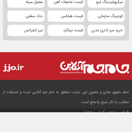
میکروبلیدینگ ابرو
قیمت ضایعات آهن
مفتول سیاه
کوچینگ سازمانی
قیمت هبلکس
جک سقفی
خرید میز اداری مدرن
قیمت میلگرد
میز کنفرانس
تمام حقوق مادی و معنوی این سایت متعلق به جام جم آنلاین است و استفاده از
مطالب با ذکر منبع بلامانع است.
طراحی و تولید
"ایران سامانه"