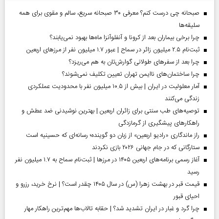
صبحانه چی درست کنم؟ معرفی ۳۰ صبحانه سریع، سالم و مقوی برای همه
سلیقه‌ها
چرا برخی بیماران بعد از کرونا و آنفلوآنزا ماه‌ها بهبود نمی‌یابند؟
ثبت‌نام ۲.۵ میلیون زائر در سماح | عبور ۱.۷ میلیون نفر از مرز‌های اربعین
چرا بعد از سفرهای طولانی گوارش‌تان به هم می‌ریزد؟
چرا ساختمان‌های ناایمن تهران تعیین تکلیف نمی‌شوند؟
آمار معلولیت در ایران | بیش از ۱۰.۵ میلیون نفر با محدودیت عملکردی
زندگی می‌کنند
توصیه‌های طب سنتی برای زائران اربعین | بهترین نوشیدنی ضد عطش و
راهکارهای پیشگیری از گرمازدگی
راز ماندگاری «رادیو اربعین» از زبان دو گوینده؛ رسانه‌ای که حسینیه است
ستارگانی که در جام جهانی ۲۰۲۶ بازی نکردند
آغاز رسمی برنامه‌های اربعین ۱۴۰۵ در مرز‌ها | ثبت‌نام سماح به ۱.۷ میلیون نفر
رسید
قیمت قبر در بهشت زهرا (س) در سال ۱۴۰۵ چقدر است؟ | نرخ خرید، رزرو و
احیای قبور
چرا گرد و غبار در ایران تشدید شد؟ | حقابه تالاب‌ها مهم‌ترین راهکار مهار