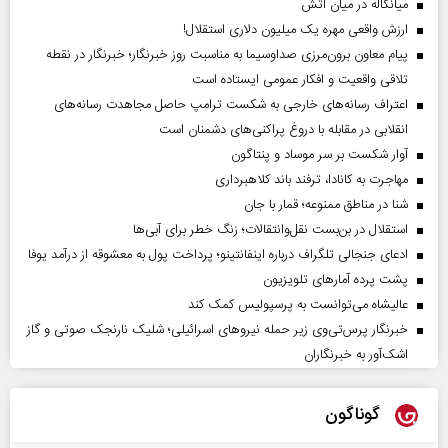
میانکاله در میان آتش
ارزش واقعی مهره یک میلیون دلاری استقلال!
پیام معاون برون‌مرزی صداوسیما به مناسبت روز خبرنگار؛ خبرنگار در نقطه
تلاقی واقعیت و افکار عمومی ایستاده است
اعتراف رسانه‌های خارجی به شکست ترامپ حاصل مجاهدت رسانه‌های
انقلابی در مقابله با دروغ پراکنی‌های دشمنان است
آوار شکست بر سر موساد و پنتاگون
مهاجرت به کانادا، ترفند باند کلاهبرداری
شنا در مناطق ممنوعه؛ قمار با جان
استقلال در بن‌بست نقل‌وانتقالات؛ زنگ خطر برای آبی‌ها
ادعای جنجالی تلگراف درباره اینفانتینو؛ پرداخت پول به معشوقه از درآمد یوفا
پشت پرده آمارهای تلویزیون
عالیشاه می‌توانست به پرسپولیس کمک کند
خبرنگار پرس‌تی‌وی زیر حمله نیروهای اسرائیلی؛ شلیک نارنجک صوتی و گاز
اشک‌آور به خبرنگاران
گوناگون