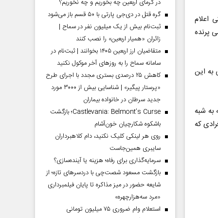
در گرمای اربعین چه بخوریم و چه نخوریم؟
گره قتل در دی‌جی پارتی با ۵۰ قسم باز می‌شود
 اعلام
ثبت‌نام بیش از یک میلیون نفر در سماح |
ی پرنده
زائران «همیار اربعین» را نصب کنند
متقاضیان ارز اربعین ۱۴۰۵ بخوانند | ثبت‌نام در
سامانه سماح را به روز‌های آخر موکول نکنید
 به این
کاهش ۲۵ درصدی بستری مجدد با اجرای طرح
«پرستار پیگیر» | شناسایی بیش از ۳۰۰۰ مورد
جدید سرطان در خانواده بیماران
 به شبه
Castlevania: Belmont’s Curse؛ بازگشت
رادی که
باشکوه شکارچیان خون‌آشام
روی هر لینکی کلیک نکنید، دام کلاهبرداران
سایبری همین‌جاست
سرمایه‌گذاری برای رفاه؛ هزینه یا آینده‌سازی؟
بازگشت مسعود شصت‌چی با دردسر‌های تازه؛ از
شایعه حضور در میز مذاکره تا پایان فیلمبرداری
«مرد سه‌هزارچهره»
استعلام وام ضروری ۷۵ میلیون تومانی