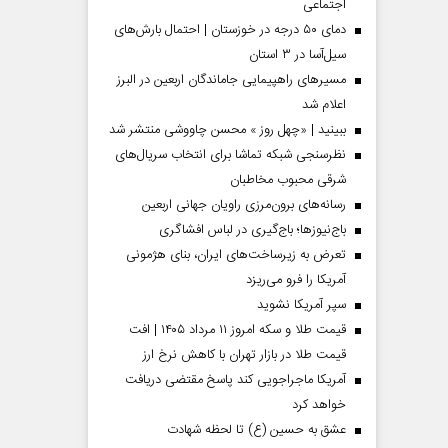
اجتماعی
دمای ۵۰ درجه در خوزستان | احتمال بارش‌های
سیل‌آسا در ۳ استان
مسیر‌های راهپیمایی جاماندگان اربعین در البرز
اعلام شد
ببینید | «چهل روز » محسن چاووشی منتشر شد
نظرسنجی شبکه تماشا برای انتخاب سریال‌های
شرقی محبوب مخاطبان
رسانه‌های برون‌مرزی راویان جهانی اربعین
باج‌نیوزها؛ باج‌گیری در لباس افشاگری
تعرض به زیرساخت‌های ایران، بنای هژمونی
 مردادماه
صفحات نخست‌روزنامه‌ها‌ی‌چهارشنبه‌۷‌مردادماه
صفحات 
آمریکا را فرو می‌ریزد
سپر آمریکا نشوید
قیمت طلا و سکه امروز ۱۱ مرداد ۱۴۰۵ | افت
قیمت طلا در بازار تهران با کاهش نرخ ارز
آمریکا ماجراجویی کند پاسخ مقتضی دریافت
خواهد کرد
عشق به حسین (ع) تا لحظه شهادت