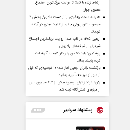
ارتباط زنده با کربلا تا روایت بزرگ‌ترین اجتماع
معنوی جهان
هنرمند منحصر‌به‌فردی را از دست دادیم/ پخش ۲
مجموعه تلویزیونی جدید زنده‌یاد عبدی در آینده
نزدیک
اربعین ۱۴۰۵ در قاب صدا؛ روایت بزرگ‌ترین اجتماع
شیعیان از شبکه‌های رادیویی
پزشکیان: باید دشمن را وادار کنیم به آنچه امضا
کرده پایبند بماند
بازگشت زائران اربعین آغاز شد؛ ۱۰ توصیه‌ای که قبل
از عبور از مرز حتماً باید بدانید
رکورد تردد زائران اربعین؛ بیش از ۴.۳ میلیون عبور
از مرزهای شش‌گانه ثبت شد
پیشنهاد سردبیر