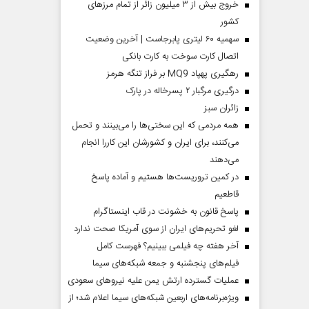
خروج بیش از ۳ میلیون زائر از تمام مرز‌های
کشور
سهمیه ۶۰ لیتری پابرجاست | آخرین وضعیت
اتصال کارت سوخت به کارت بانکی
رهگیری پهپاد MQ9 بر فراز تنگه هرمز
درگیری مرگبار ۲ پسرخاله در پارک
‌زائران سبز
همه مردمی که این سختی‌ها را می‌بینند و تحمل
می‌کنند، برای ایران و کشورشان این کاررا انجام
می‌دهند
در کمین تروریست‌ها هستیم و آماده پاسخ
قاطعیم
پاسخ قانون به خشونت در قاب اینستاگرام
لغو تحریم‌های ایران از سوی آمریکا صحت ندارد
آخر هفته چه فیلمی ببینیم؟ فهرست کامل
فیلم‌های پنجشنبه و جمعه شبکه‌های سیما
عملیات گسترده ارتش یمن علیه نیروهای سعودی
ویژه‌برنامه‌های اربعین شبکه‌های سیما اعلام شد؛ از