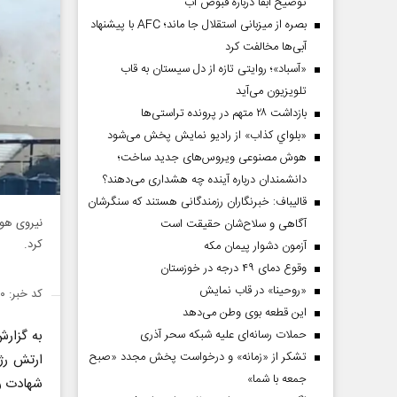
توضیح آبفا درباره قبوض آب
بصره از میزبانی استقلال جا ماند؛ AFC با پیشنهاد
آبی‌ها مخالفت کرد
«آسباد»؛ روایتی تازه از دل سیستان به قاب
تلویزیون می‌آید
بازداشت ۲۸ متهم در پرونده تراستی‌ها
«بلواي کذاب» از رادیو نمایش پخش می‌شود
هوش مصنوعی ویروس‌های جدید ساخت؛
دانشمندان درباره آینده چه هشداری می‌دهند؟
قالیباف: خبرنگاران رزمندگانی هستند که سنگرشان
نیروی هو
آگاهی و سلاح‌شان حقیقت است
کرد.
آزمون دشوار پیمان مکه
وقوع دمای ۴۹ درجه در خوزستان
«روحینا» در قاب نمایش
کد خبر: ۱۴۹۱۴۱۰
این قطعه بوی وطن می‌دهد
به گزار
حملات رسانه‌ای علیه شبکه سحر آذری
تشکر از «زمانه» و درخواست پخش مجدد «صبح
ارتش رژ
جمعه با شما»
شهادت رس