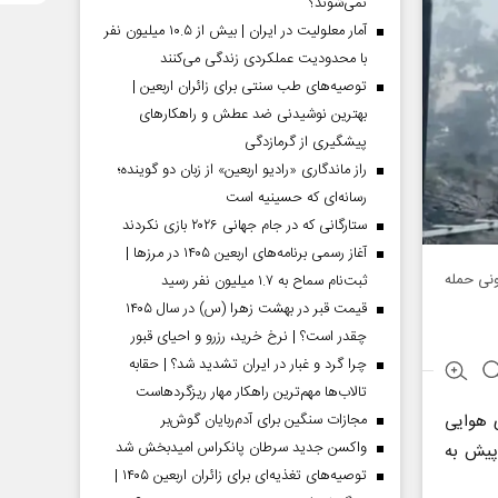
نمی‌شوند؟
آمار معلولیت در ایران | بیش از ۱۰.۵ میلیون نفر
با محدودیت عملکردی زندگی می‌کنند
توصیه‌های طب سنتی برای زائران اربعین |
بهترین نوشیدنی ضد عطش و راهکارهای
پیشگیری از گرمازدگی
راز ماندگاری «رادیو اربعین» از زبان دو گوینده؛
رسانه‌ای که حسینیه است
ستارگانی که در جام جهانی ۲۰۲۶ بازی نکردند
آغاز رسمی برنامه‌های اربعین ۱۴۰۵ در مرز‌ها |
نی حمله
ثبت‌نام سماح به ۱.۷ میلیون نفر رسید
قیمت قبر در بهشت زهرا (س) در سال ۱۴۰۵
چقدر است؟ | نرخ خرید، رزرو و احیای قبور
چرا گرد و غبار در ایران تشدید شد؟ | حقابه
تالاب‌ها مهم‌ترین راهکار مهار ریزگردهاست
ی هوایی
مجازات سنگین برای آدم‌ربایان گوش‌بر
واکسن جدید سرطان پانکراس امیدبخش شد
پیش به
توصیه‌های تغذیه‌ای برای زائران اربعین ۱۴۰۵ |