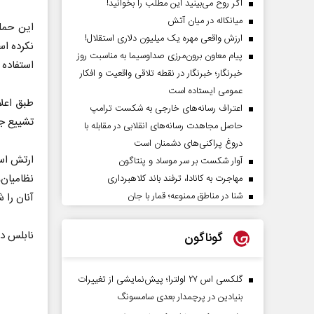
اگر روح می‌بینید این مطلب را بخوانید!
میانکاله در میان آتش
این حمل
ارزش واقعی مهره یک میلیون دلاری استقلال!
نکرده اس
پیام معاون برون‌مرزی صداوسیما به مناسبت روز
استفاده 
خبرنگار؛ خبرنگار در نقطه تلاقی واقعیت و افکار
عمومی ایستاده است
طبق اعلا
اعتراف رسانه‌های خارجی به شکست ترامپ
تشییع جن
حاصل مجاهدت رسانه‌های انقلابی در مقابله با
دروغ پراکنی‌های دشمنان است
ارتش اسر
آوار شکست بر سر موساد و پنتاگون
نظامیان،
مهاجرت به کانادا، ترفند باند کلاهبرداری
شنا در مناطق ممنوعه؛ قمار با جان
آنان را 
نابلس در
گوناگون
گلکسی اس ۲۷ اولترا؛ پیش‌نمایشی از تغییرات
بنیادین در پرچمدار بعدی سامسونگ