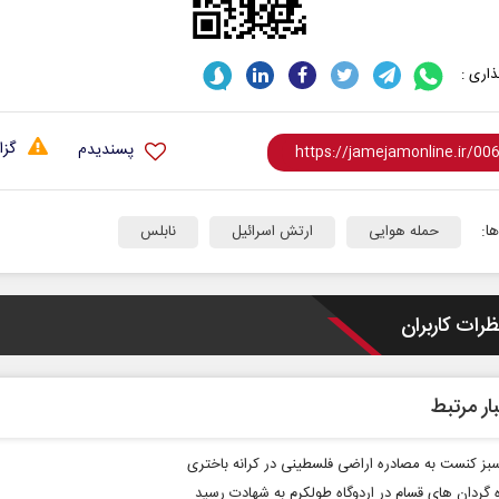
اری :
گزا
پسندیدم
ا:
حمله هوایی
ارتش اسرائیل
نابلس
ظرات کاربران
ار مرتبط
بز کنست به مصادره اراضی فلسطینی در کرانه باختری
ه گردان‌ های قسام در اردوگاه طولکرم به شهادت رسید