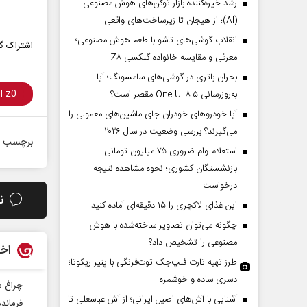
رشد خیره‌کننده بازار توکن‌های هوش مصنوعی
(AI)؛ از هیجان تا زیرساخت‌های واقعی
انقلاب گوشی‌های تاشو‌ با طعم هوش مصنوعی؛
اشتراک گذ
معرفی و مقایسه خانواده گلکسی Z۸
بحران باتری در گوشی‌های سامسونگ؛ آیا
به‌روزرسانی One UI ۸.۵ مقصر است؟
آیا خودروهای خودران جای ماشین‌های معمولی را
می‌گیرند؟ بررسی وضعیت در سال ۲۰۲۶
برچسب ه
استعلام وام ضروری ۷۵ میلیون تومانی
بازنشستگان کشوری؛ نحوه مشاهده نتیجه
درخواست
ن
این غذای لاکچری را ۱۵ دقیقه‌ای آماده کنید
چگونه می‌توان تصاویر ساخته‌شده با هوش
مصنوعی را تشخیص داد؟
اخب
طرز تهیه تارت فلپ‌جک توت‌فرنگی با پنیر ریکوتا؛
دسری ساده و خوشمزه
چراغ س
آشنایی با آش‌های اصیل ایرانی؛ از آش عباسعلی تا
فرماند