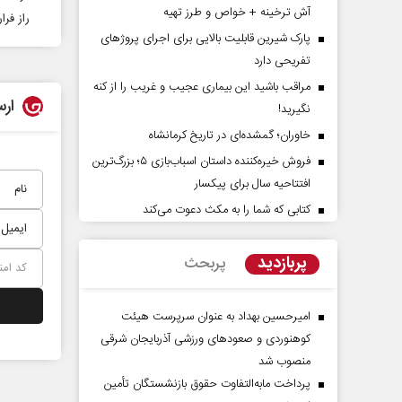
آش ترخینه + خواص و طرز تهیه
راز فر
پارک شیرین قابلیت‌ بالایی برای اجرای پروژهای
تفریحی دارد
مراقب باشید این بیماری عجیب و غریب را از کنه
ارس
نگیرید!
خاوران؛ گمشده‌ای در تاریخ کرمانشاه
فروش خیره‌کننده داستان اسباب‌بازی ۵؛ بزرگ‌ترین
افتتاحیه سال برای پیکسار
راوی حقیقتِ آرامش‌ بخش
روز روایتگران حقیق
کتابی که شما را به مکث دعوت می‌کند
دکتر حسین قرایی - مدیر کل ر
پربازدید
پربحث
رسانه ملی
امیرحسین بهداد به عنوان سرپرست هیئت
کوهنوردی و صعودهای ورزشی آذربایجان شرقی
منصوب شد
پرداخت مابه‌التفاوت حقوق بازنشستگان تأمین