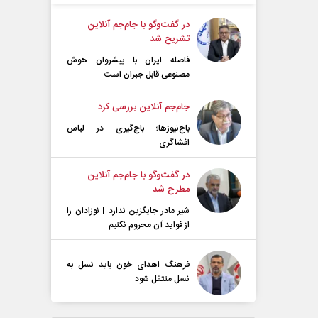
در گفت‌و‌گو با جام‌جم آنلاین
تشریح شد
فاصله ایران با پیشرو‌ان هوش
مصنوعی قابل جبران است
جام‌جم آنلاین بررسی کرد
باج‌نیوزها؛ باج‌گیری در لباس
افشاگری
در گفت‌و‌گو با جام‌جم آنلاین
مطرح شد
شیر مادر جایگزین ندارد | نوزادان را
از فواید آن محروم نکنیم
فرهنگ اهدای خون باید نسل به
نسل منتقل شود