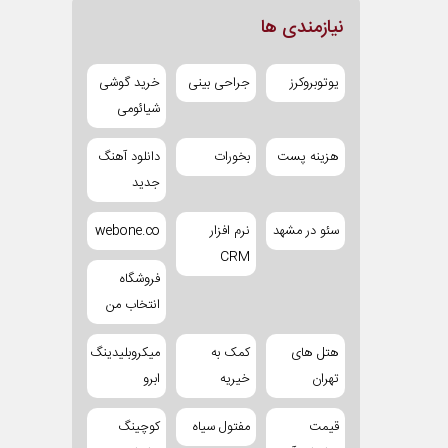
نیازمندی ها
یوتوبروکرز
جراحی بینی
خرید گوشی
شیائومی
هزینه پست
بخورات
دانلود آهنگ
جدید
سئو در مشهد
نرم افزار
webone.co
CRM
فروشگاه
انتخاب من
هتل های
کمک به
میکروبلیدینگ
تهران
خیریه
ابرو
قیمت
مفتول سیاه
کوچینگ